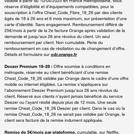
valable à partir du 10/04/2025 en France métropolitaine, sous
réserve d’éligibilité et d’équipements compatibles, pour la
souscription à l’offre Cheat_Code_Fibre_18_26 par des clients
âgés de 18 à 26 ans et 6 mois maximum, sur présentation d’une
carte d’identité. Sans engagement. Remboursement différé de
25€/mois à partir de la 2e facture Orange après validation de la
demande et jusqu’aux 26 ans révolus du client. Un seul
remboursement par client. Non cumulable. Perte du
remboursement en cas de résiliation ou de changement d’offre.
Détails et formulaire sur
odr.orange.fr
Deezer Premium 18-26 :
Offre soumise à conditions en
métropole, réservée au client bénéficiant d’une remise
Cheat_Code_18_26 validée par Orange dans le cadre d’une offre
mobile ou internet éligibles. La remise s’appliquera sur
l’abonnement Deezer Premium jusqu’aux 26 ans révolus du
client. Réservé aux clients n’ayant jamais bénéficié du service
Deezer ou l’ayant résilié depuis plus de 12 mois. Une seule
remise Cheat_Code_18_26 Deezer par client. Dans le cas où la
remise Cheat_Code_18_26 ne serait pas validée par Orange, le
client sera facturé de la remise indument appliquée.
Remise de 5€/mois par plateforme,
cumulable, sur Netflix,