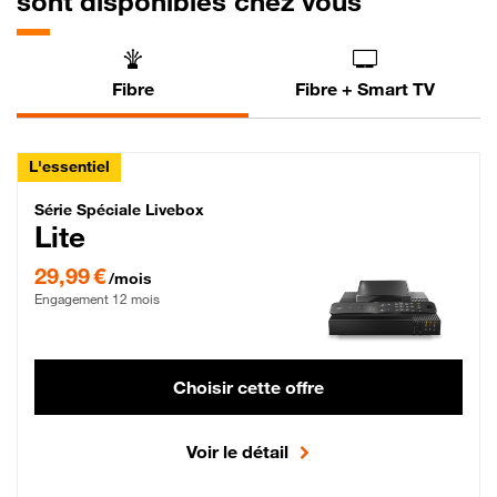
sont disponibles chez vous
Fibre
Fibre + Smart TV
L'essentiel
Série Spéciale Livebox Lite Fibre
Série Spéciale Livebox
Lite
29,99 € par mois , Engagement 12 mois
29,99 €
/mois
Engagement 12 mois
Choisir cette offre
Voir le détail