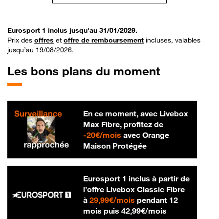
Eurosport 1 inclus jusqu'au 31/01/2029.
Prix des
offres
et
offre de remboursement
incluses, valables
jusqu’au 19/08/2026.
Les bons plans du moment
En ce moment, avec Livebox
Max Fibre, profitez de
20 € par mois
-
20€/mois
avec Orange
Maison Protégée
Eurosport 1 inclus à partir de
l’offre Livebox Classic Fibre
29,99 € par mois
à
29,99€/mois
pendant 12
42,99 € par m
mois puis
42,99€/mois