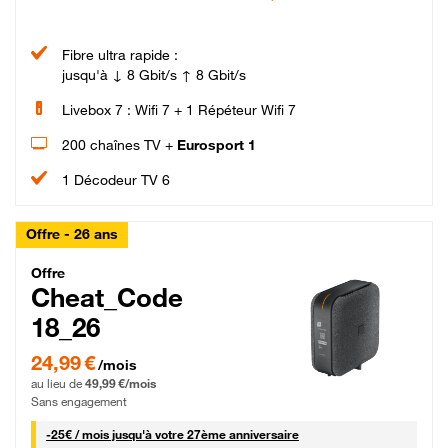
Fibre ultra rapide :
jusqu'à ↓ 8 Gbit/s ↑ 8 Gbit/s
Livebox 7 : Wifi 7 + 1 Répéteur Wifi 7
200 chaînes TV +
Eurosport 1
1 Décodeur TV 6
Offre - 26 ans
Cheat_Code Fibre_18_26
Offre
Cheat_Code
18_26
24,99 € par mois pendant 0 mois puis 49,99 € par mois, Sans engagement
24,99 €
/mois
au lieu de
49,99 €/mois
Sans engagement
25 € par mois
-
25€ / mois
jusqu'à votre 27ème anniversaire