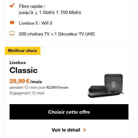
Fibre rapide :
jusqu'à ↓ 1 Gbit/s ↑ 700 Mbit/s
Livebox 5 : Wifi 5
200 chaînes TV + 1 Décodeur TV UHD
Meilleur choix
Livebox Classic Fibre
Livebox
Classic
29,99 € par mois pendant 12 mois puis 42,99 € par mois, Engagement 12 moi
29,99 €
/mois
pendant 12 mois puis
42,99 €/mois
Engagement 12 mois
Choisir cette offre
Voir le détail