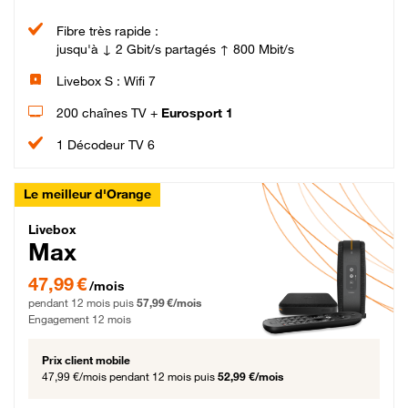
Fibre très rapide :
jusqu'à ↓ 2 Gbit/s partagés ↑ 800 Mbit/s
Livebox S : Wifi 7
200 chaînes TV +
Eurosport 1
1 Décodeur TV 6
Le meilleur d'Orange
Livebox Max Fibre
Livebox
Max
47,99 € par mois pendant 12 mois puis 57,99 € par mois, Engagement 12 moi
47,99 €
/mois
pendant 12 mois puis
57,99 €/mois
Engagement 12 mois
Prix client mobile
47,99 €/mois
pendant 12 mois puis
52,99 €/mois