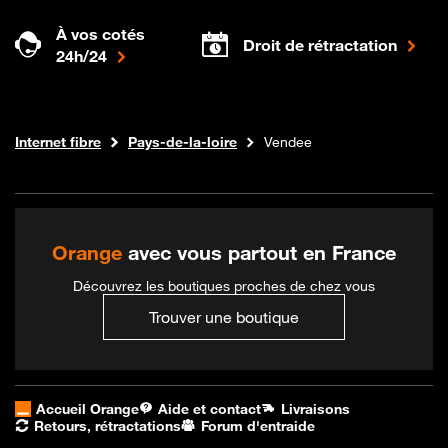
À vos cotés
Droit de rétractation
24h/24
Boutique Orange
Internet fibre
Pays-de-la-loire
Vendee