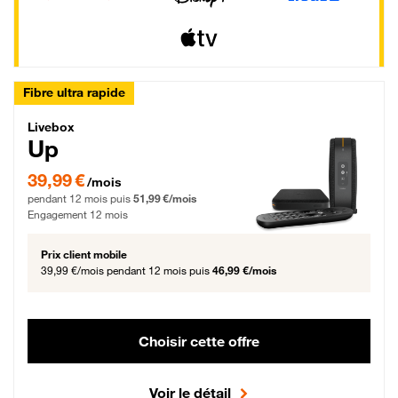
Fibre ultra rapide
Livebox Up Fibre
Livebox
Up
39,99 € par mois pendant 12 mois puis 51,99 € par mois, Engagement 12 moi
39,99 €
/mois
pendant 12 mois puis
51,99 €/mois
Engagement 12 mois
Prix client mobile
39,99 €/mois
pendant 12 mois puis
46,99 €/mois
Choisir cette offre
Voir le détail