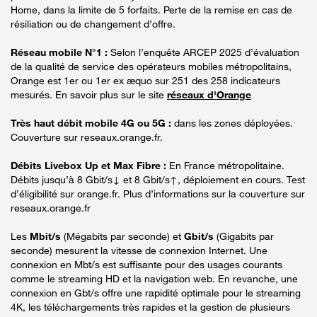
Home, dans la limite de 5 forfaits. Perte de la remise en cas de
résiliation ou de changement d’offre.
Réseau mobile N°1 :
Selon l’enquête ARCEP 2025 d’évaluation
de la qualité de service des opérateurs mobiles métropolitains,
Orange est 1er ou 1er ex æquo sur 251 des 258 indicateurs
mesurés. En savoir plus sur le site
réseaux d'Orange
Très haut débit mobile 4G ou 5G :
dans les zones déployées.
Couverture sur reseaux.orange.fr.
Débits Livebox Up et Max Fibre :
En France métropolitaine.
Débits jusqu’à 8 Gbit/s↓ et 8 Gbit/s↑, déploiement en cours. Test
d’éligibilité sur orange.fr. Plus d’informations sur la couverture sur
reseaux.orange.fr
Les
Mbit/s
(Mégabits par seconde) et
Gbit/s
(Gigabits par
seconde) mesurent la vitesse de connexion Internet. Une
connexion en Mbt/s est suffisante pour des usages courants
comme le streaming HD et la navigation web. En revanche, une
connexion en Gbt/s offre une rapidité optimale pour le streaming
4K, les téléchargements très rapides et la gestion de plusieurs