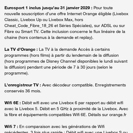
Eurosport 1 inclus jusqu’au 31 janvier 2029 :
Pour toute
nouvelle souscription d’une offre Internet Orange éligible (Livebox
Classic, Livebox Up ou Livebox Max, hors
Cheat_Code_Fibre_18_26 et Séries Spéciales), sur ADSL ou sur
Fibre ou Smart TV. Cette inclusion concerne le flux linéaire de la
chaine (hors contenus à la demande et replay).
La TV d'Orange :
La TV à la demande Accès à certains
programmes (hors films) à partir du lendemain de la diffusion
(hors programmes de Disney Channel disponibles le lundi suivant
la diffusion) pendant une période de 7 à 30 jours (selon le
programme).
L'enregistreur TV :
Avec décodeur compatible. Enregistrements
conservés 36 mois.
Wifi 6E :
Débit wifi avec une Livebox 6 par rapport au débit wifi
avec la Livebox 5. Débit en 5 GHz à proximité de la Livebox. Avec
la fibre et équipements compatibles Wifi 6E. Détails sur orange.fr
Wifi 7 :
En comparaison avec les générations de Wifi
précédentes. 3 fois plus rapide : Débit wifi avec une Livebox S ou