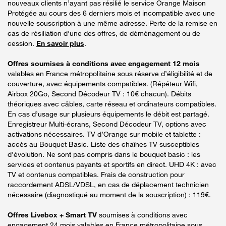
nouveaux clients n’ayant pas résilié le service Orange Maison
Protégée au cours des 6 derniers mois et incompatible avec une
nouvelle souscription à une même adresse. Perte de la remise en
cas de résiliation d’une des offres, de déménagement ou de
cession.
En savoir plus
.
Offres soumises à conditions avec engagement 12 mois
valables en France métropolitaine sous réserve d’éligibilité et de
couverture, avec équipements compatibles. (Répéteur Wifi,
Airbox 20Go, Second Décodeur TV : 10€ chacun). Débits
théoriques avec câbles, carte réseau et ordinateurs compatibles.
En cas d’usage sur plusieurs équipements le débit est partagé.
Enregistreur Multi-écrans, Second Décodeur TV, options avec
activations nécessaires. TV d’Orange sur mobile et tablette :
accès au Bouquet Basic. Liste des chaînes TV susceptibles
d’évolution. Ne sont pas compris dans le bouquet basic : les
services et contenus payants et sportifs en direct. UHD 4K : avec
TV et contenus compatibles. Frais de construction pour
raccordement ADSL/VDSL, en cas de déplacement technicien
nécessaire (diagnostiqué au moment de la souscription) : 119€.
Offres Livebox + Smart TV
soumises à conditions avec
engagement 24 mois valables en France métropolitaine sous