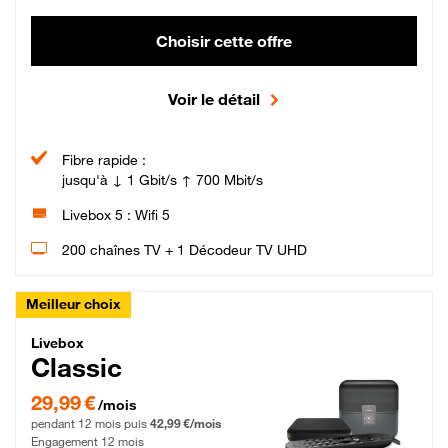
Choisir cette offre
Voir le détail
Fibre rapide :
jusqu'à ↓ 1 Gbit/s ↑ 700 Mbit/s
Livebox 5 : Wifi 5
200 chaînes TV + 1 Décodeur TV UHD
Meilleur choix
Livebox Classic Fibre
Livebox
Classic
29,99 € par mois pendant 12 mois puis 42,99 € par mois, Engagement 12 moi
29,99 €
/mois
pendant 12 mois puis
42,99 €/mois
Engagement 12 mois