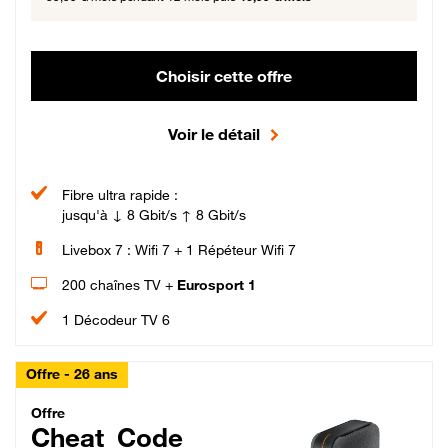
Choisir cette offre
Voir le détail
Fibre ultra rapide :
jusqu'à ↓ 8 Gbit/s ↑ 8 Gbit/s
Livebox 7 : Wifi 7 + 1 Répéteur Wifi 7
200 chaînes TV +
Eurosport 1
1 Décodeur TV 6
Offre - 26 ans
Cheat_Code Fibre_18_26
Offre
Cheat_Code