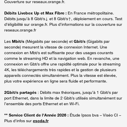
Couverture sur reseaux.orange.fr.
Débits Livebox Up et Max Fibre :
En France métropolitaine.
Débits jusqu’à 8 Gbit/s↓ et 8 Gbit/s↑, déploiement en cours. Test
d’éligibilité sur orange.fr. Plus d’informations sur la couverture sur
reseaux.orange.fr
Les
Mbit/s
(Mégabits par seconde) et
Gbit/s
(Gigabits par
seconde) mesurent la vitesse de connexion Internet. Une
connexion en Mbt/s est suffisante pour des usages courants
comme le streaming HD et la navigation web. En revanche, une
connexion en Gbt/s offre une rapidité optimale pour le streaming
4K, les téléchargements très rapides et la gestion de plusieurs
appareils connectés simultanément. Plus la vitesse est élevée,
plus votre expérience en ligne sera fluide et performante.
2Gbit/s partagés
: Débits max théoriques, jusqu’à 1 Gbit/s par
port Ethernet, dans la limite de 2 Gbit/s utilisés simultanément sur
l’ensemble des ports Ethernet et en Wi-Fi.
** Service Client de l'Année 2026 :
Étude Ipsos bva – Viséo CI –
Plus d'infos sur
escda.fr