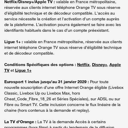
Netflix/Disney+/Apple TV :
valable en France métropolitaine,
réservée aux clients internet téléphone Orange TV sous réserve
d’éligibilité technique et de décodeur compatible. L'accès au
service nécessite la création et l'activation d'un compte auprès
de la plateforme. L’activation pourra également se faire avec les
identifiants habituels dans le cas d’un compte préexistant.
Ligue 1+ :
valable en France métropolitaine, réservée aux clients
internet téléphone Orange TV sous réserve d’éligibilité technique
et de décodeur compatible.
Conditions Spécifiques des options :
Netflix
,
Disney+
,
Apple
TV
et
Ligue 1+
Eurosport 1 inclus jusqu’au 31 janvier 2029 :
Pour toute
nouvelle souscription d’une offre Internet Orange éligible (Livebox
Classic, Livebox Up ou Livebox Max, hors
Cheat_Code_Fibre_18_26 et Séries Spéciales), sur ADSL ou sur
Fibre ou Smart TV. Cette inclusion concerne le flux linéaire de la
chaine (hors contenus à la demande et replay).
La TV d'Orange :
La TV à la demande Accès à certains
programmes (hors films) à partir du lendemain de la diffusion