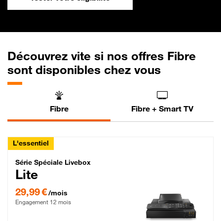
Découvrez vite si nos offres Fibre
sont disponibles chez vous
Fibre
Fibre + Smart TV
L'essentiel
Série Spéciale Livebox Lite Fibre
Série Spéciale Livebox
Lite
29,99 € par mois , Engagement 12 mois
29,99 €
/mois
Engagement 12 mois