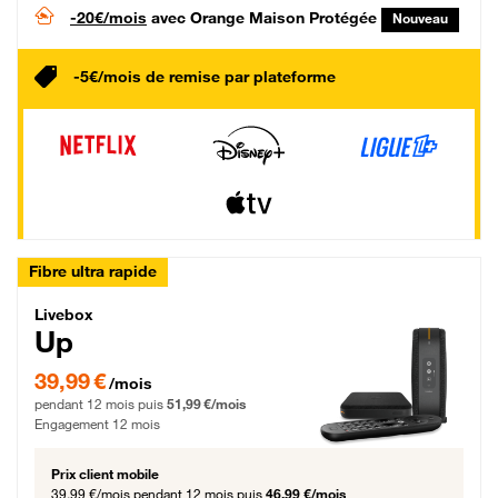
-20€/mois
avec Orange Maison Protégée
Nouveau
-5€/mois de remise par plateforme
Fibre ultra rapide
Livebox Up Fibre
Livebox
Up
39,99 € par mois pendant 12 mois puis 51,99 € par mois, Engagement 12 moi
39,99 €
/mois
pendant 12 mois puis
51,99 €/mois
Engagement 12 mois
Prix client mobile
39,99 €/mois
pendant 12 mois puis
46,99 €/mois