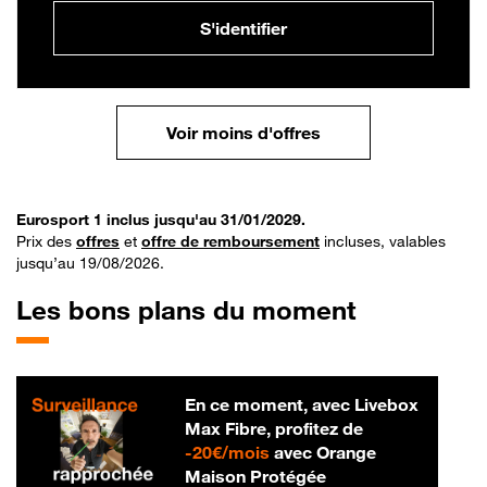
S'identifier
Voir moins d'offres
Eurosport 1 inclus jusqu'au 31/01/2029.
Prix des
offres
et
offre de remboursement
incluses, valables
jusqu’au 19/08/2026.
Les bons plans du moment
En ce moment, avec Livebox
Max Fibre, profitez de
20 € par mois
-
20€/mois
avec Orange
Maison Protégée