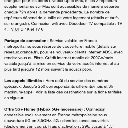
orange.fr pour les offres Livebox Up et Max, et les 2 répéteurs
supplémentaires sur Max sont accessibles de manière séparée
chaque 72h après la demande précédente. Le nombre de
répéteurs dépend de la taille de votre logement (détails et tarifs
sur orange.fr). Connexion wifi avec Décodeur TV compatible : TV
4, TV UHD 4K et TV 6.
Partage de connexion :
Service valable en France
métropolitaine, sous réserve de couverture mobile (détails sur
réseaux.orange.fr), pour les nouveaux clients Internet ADSL avec
rendez-vous ou Fibre. Crédit internet mobile de 200Go/mois
valable jusqu'à la mise en service de votre accès internet et au
plus tard jusqu'à 12 mois suivant la souscription.
Les appels illimités
: Hors coût du service des numéros
spéciaux. Jusqu’à 250 correspondants différents/mois et 3h
maximum/appel. Voir la liste des destinations sur la fiche tarifaire
en vigueur.
Offre 5G+ Home (Flybox 5G+ nécessaire) :
Connexion
accessible exclusivement en France métropolitaine sous
couverture 5G en 3,5GHz. 5G : dans les zones couvertes
(déploiement en cours). Frais d’activation : 29€. Jusqu’à 1,5