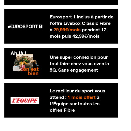
Eurosport 1 inclus à partir de
l’offre Livebox Classic Fibre
29,99 € par mois
à
29,99€/mois
pendant 12
42,99 € par m
mois puis
42,99€/mois
Une super connexion pour
tout faire chez vous avec la
5G. Sans engagement
Le meilleur du sport vous
attend :
1 mois offert
à
L’Équipe sur toutes les
offres Fibre