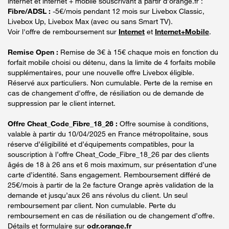
internet et internet + mobile souscrivant à partir d’orange.fr :
Fibre/ADSL :
-5€/mois pendant 12 mois sur Livebox Classic,
Livebox Up, Livebox Max (avec ou sans Smart TV).
Voir l'offre de remboursement sur
Internet
et
Internet+Mobile
.
Remise Open :
Remise de 3€ à 15€ chaque mois en fonction du
forfait mobile choisi ou détenu, dans la limite de 4 forfaits mobile
supplémentaires, pour une nouvelle offre Livebox éligible.
Réservé aux particuliers. Non cumulable. Perte de la remise en
cas de changement d'offre, de résiliation ou de demande de
suppression par le client internet.
Offre Cheat_Code_Fibre_18_26 :
Offre soumise à conditions,
valable à partir du 10/04/2025 en France métropolitaine, sous
réserve d’éligibilité et d’équipements compatibles, pour la
souscription à l’offre Cheat_Code_Fibre_18_26 par des clients
âgés de 18 à 26 ans et 6 mois maximum, sur présentation d’une
carte d’identité. Sans engagement. Remboursement différé de
25€/mois à partir de la 2e facture Orange après validation de la
demande et jusqu’aux 26 ans révolus du client. Un seul
remboursement par client. Non cumulable. Perte du
remboursement en cas de résiliation ou de changement d’offre.
Détails et formulaire sur
odr.orange.fr