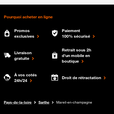
Pourquoi acheter en ligne
Promos
Paiement
exclusives
100% sécurisé
Retrait sous 2h
Livraison
d'un mobile en
gratuite
boutique
À vos cotés
Droit de rétractation
24h/24
Internet fibre
Boutique Orange
Pays-de-la-loire
Sarthe
Mareil-en-champagne