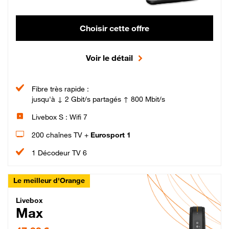
Choisir cette offre
Voir le détail
Fibre très rapide :
jusqu'à ↓ 2 Gbit/s partagés ↑ 800 Mbit/s
Livebox S : Wifi 7
200 chaînes TV +
Eurosport 1
1 Décodeur TV 6
Le meilleur d'Orange
Livebox Max Fibre
Livebox
Max
47,99 € par mois pendant 12 mois puis 57,99 € par mois, Engagement 12 moi