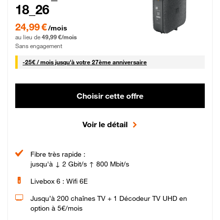
18_26
24,99 € par mois pendant 0 mois puis 49,99 € par mois, Sans engagement
24,99 €
/mois
au lieu de
49,99 €/mois
Sans engagement
25 € par mois
-
25€ / mois
jusqu'à votre 27ème anniversaire
Choisir cette offre
Voir le détail
Fibre très rapide :
jusqu'à ↓ 2 Gbit/s ↑ 800 Mbit/s
Livebox 6 : Wifi 6E
Jusqu’à 200 chaînes TV + 1 Décodeur TV UHD en
option à 5€/mois