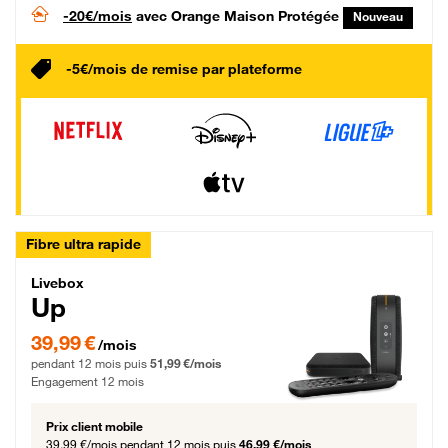
-20€/mois
avec Orange Maison Protégée
Nouveau
-5€/mois de remise par plateforme
Fibre ultra rapide
Livebox Up Fibre
Livebox
Up
39,99 € par mois pendant 12 mois puis 51,99 € par mois, Engagement 12 moi
39,99 €
/mois
pendant 12 mois puis
51,99 €/mois
Engagement 12 mois
Prix client mobile
39,99 €/mois
pendant 12 mois puis
46,99 €/mois