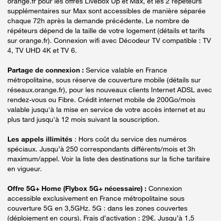
orange.fr pour les offres Livebox Up et Max, et les 2 répéteurs
supplémentaires sur Max sont accessibles de manière séparée
chaque 72h après la demande précédente. Le nombre de
répéteurs dépend de la taille de votre logement (détails et tarifs
sur orange.fr). Connexion wifi avec Décodeur TV compatible : TV
4, TV UHD 4K et TV 6.
Partage de connexion :
Service valable en France
métropolitaine, sous réserve de couverture mobile (détails sur
réseaux.orange.fr), pour les nouveaux clients Internet ADSL avec
rendez-vous ou Fibre. Crédit internet mobile de 200Go/mois
valable jusqu'à la mise en service de votre accès internet et au
plus tard jusqu'à 12 mois suivant la souscription.
Les appels illimités
: Hors coût du service des numéros
spéciaux. Jusqu’à 250 correspondants différents/mois et 3h
maximum/appel. Voir la liste des destinations sur la fiche tarifaire
en vigueur.
Offre 5G+ Home (Flybox 5G+ nécessaire) :
Connexion
accessible exclusivement en France métropolitaine sous
couverture 5G en 3,5GHz. 5G : dans les zones couvertes
(déploiement en cours). Frais d’activation : 29€. Jusqu’à 1,5