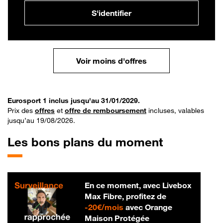
S'identifier
Voir moins d'offres
Eurosport 1 inclus jusqu'au 31/01/2029.
Prix des
offres
et
offre de remboursement
incluses, valables
jusqu’au 19/08/2026.
Les bons plans du moment
En ce moment, avec Livebox
Max Fibre, profitez de
20 € par mois
-
20€/mois
avec Orange
Maison Protégée