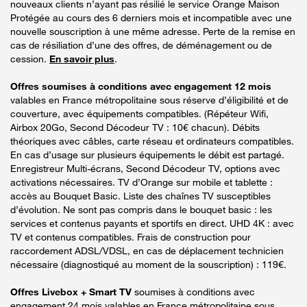
nouveaux clients n’ayant pas résilié le service Orange Maison
Protégée au cours des 6 derniers mois et incompatible avec une
nouvelle souscription à une même adresse. Perte de la remise en
cas de résiliation d’une des offres, de déménagement ou de
cession.
En savoir plus
.
Offres soumises à conditions avec engagement 12 mois
valables en France métropolitaine sous réserve d’éligibilité et de
couverture, avec équipements compatibles. (Répéteur Wifi,
Airbox 20Go, Second Décodeur TV : 10€ chacun). Débits
théoriques avec câbles, carte réseau et ordinateurs compatibles.
En cas d’usage sur plusieurs équipements le débit est partagé.
Enregistreur Multi-écrans, Second Décodeur TV, options avec
activations nécessaires. TV d’Orange sur mobile et tablette :
accès au Bouquet Basic. Liste des chaînes TV susceptibles
d’évolution. Ne sont pas compris dans le bouquet basic : les
services et contenus payants et sportifs en direct. UHD 4K : avec
TV et contenus compatibles. Frais de construction pour
raccordement ADSL/VDSL, en cas de déplacement technicien
nécessaire (diagnostiqué au moment de la souscription) : 119€.
Offres Livebox + Smart TV
soumises à conditions avec
engagement 24 mois valables en France métropolitaine sous