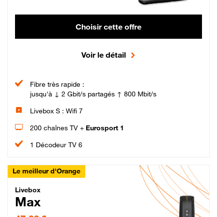
Choisir cette offre
Voir le détail
Fibre très rapide :
jusqu'à ↓ 2 Gbit/s partagés ↑ 800 Mbit/s
Livebox S : Wifi 7
200 chaînes TV +
Eurosport 1
1 Décodeur TV 6
Le meilleur d'Orange
Livebox Max Fibre
Livebox
Max
47,99 € par mois pendant 12 mois puis 57,99 € par mois, Engagement 12 moi