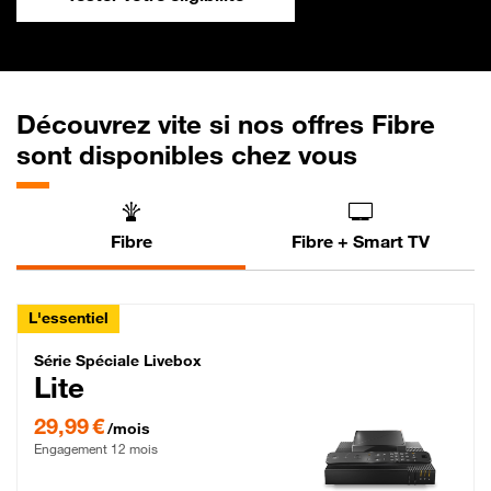
Découvrez vite si nos offres Fibre
sont disponibles chez vous
Fibre
Fibre + Smart TV
L'essentiel
Série Spéciale Livebox Lite Fibre
Série Spéciale Livebox
Lite
29,99 € par mois , Engagement 12 mois
29,99 €
/mois
Engagement 12 mois