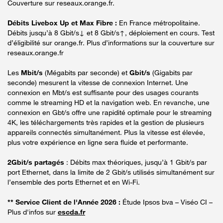
Couverture sur reseaux.orange.fr.
Débits Livebox Up et Max Fibre :
En France métropolitaine.
Débits jusqu’à 8 Gbit/s↓ et 8 Gbit/s↑, déploiement en cours. Test
d’éligibilité sur orange.fr. Plus d’informations sur la couverture sur
reseaux.orange.fr
Les
Mbit/s
(Mégabits par seconde) et
Gbit/s
(Gigabits par
seconde) mesurent la vitesse de connexion Internet. Une
connexion en Mbt/s est suffisante pour des usages courants
comme le streaming HD et la navigation web. En revanche, une
connexion en Gbt/s offre une rapidité optimale pour le streaming
4K, les téléchargements très rapides et la gestion de plusieurs
appareils connectés simultanément. Plus la vitesse est élevée,
plus votre expérience en ligne sera fluide et performante.
2Gbit/s partagés
: Débits max théoriques, jusqu’à 1 Gbit/s par
port Ethernet, dans la limite de 2 Gbit/s utilisés simultanément sur
l’ensemble des ports Ethernet et en Wi-Fi.
** Service Client de l'Année 2026 :
Étude Ipsos bva – Viséo CI –
Plus d'infos sur
escda.fr