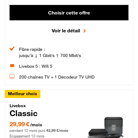
Choisir cette offre
Voir le détail
Fibre rapide :
jusqu'à ↓ 1 Gbit/s ↑ 700 Mbit/s
Livebox 5 : Wifi 5
200 chaînes TV + 1 Décodeur TV UHD
Meilleur choix
Livebox Classic Fibre
Livebox
Classic
29,99 € par mois pendant 12 mois puis 42,99 € par mois, Engagement 12 moi
29,99 €
/mois
pendant 12 mois puis
42,99 €/mois
Engagement 12 mois