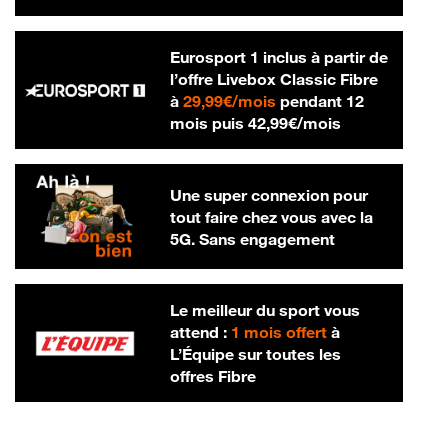
Eurosport 1 inclus à partir de
l’offre Livebox Classic Fibre
29,99 € par mois
à
29,99€/mois
pendant 12
42,99 € par m
mois puis
42,99€/mois
Une super connexion pour
tout faire chez vous avec la
5G. Sans engagement
Le meilleur du sport vous
attend :
1 mois offert
à
L’Équipe sur toutes les
offres Fibre