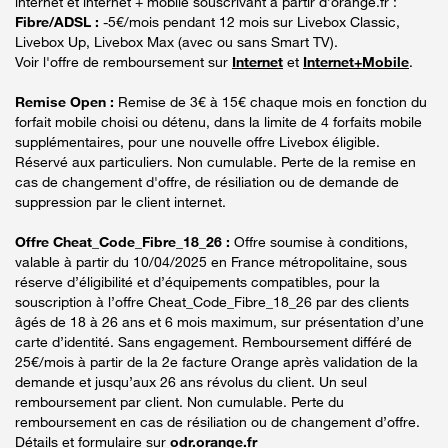
internet et internet + mobile souscrivant à partir d’orange.fr :
Fibre/ADSL :
-5€/mois pendant 12 mois sur Livebox Classic,
Livebox Up, Livebox Max (avec ou sans Smart TV).
Voir l'offre de remboursement sur
Internet
et
Internet+Mobile
.
Remise Open :
Remise de 3€ à 15€ chaque mois en fonction du
forfait mobile choisi ou détenu, dans la limite de 4 forfaits mobile
supplémentaires, pour une nouvelle offre Livebox éligible.
Réservé aux particuliers. Non cumulable. Perte de la remise en
cas de changement d'offre, de résiliation ou de demande de
suppression par le client internet.
Offre Cheat_Code_Fibre_18_26 :
Offre soumise à conditions,
valable à partir du 10/04/2025 en France métropolitaine, sous
réserve d’éligibilité et d’équipements compatibles, pour la
souscription à l’offre Cheat_Code_Fibre_18_26 par des clients
âgés de 18 à 26 ans et 6 mois maximum, sur présentation d’une
carte d’identité. Sans engagement. Remboursement différé de
25€/mois à partir de la 2e facture Orange après validation de la
demande et jusqu’aux 26 ans révolus du client. Un seul
remboursement par client. Non cumulable. Perte du
remboursement en cas de résiliation ou de changement d’offre.
Détails et formulaire sur
odr.orange.fr