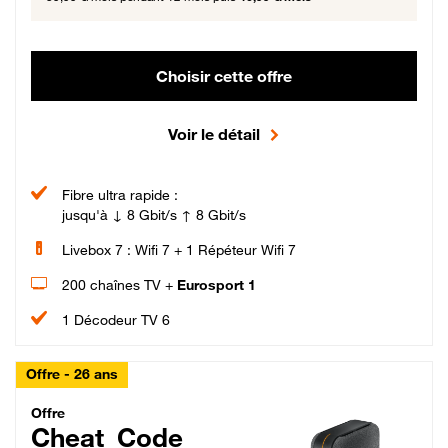
Choisir cette offre
Voir le détail
Fibre ultra rapide :
jusqu'à ↓ 8 Gbit/s ↑ 8 Gbit/s
Livebox 7 : Wifi 7 + 1 Répéteur Wifi 7
200 chaînes TV +
Eurosport 1
1 Décodeur TV 6
Offre - 26 ans
Cheat_Code Fibre_18_26
Offre
Cheat_Code