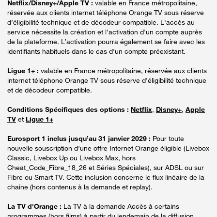
Netflix/Disney+/Apple TV :
valable en France métropolitaine,
réservée aux clients internet téléphone Orange TV sous réserve
d’éligibilité technique et de décodeur compatible. L'accès au
service nécessite la création et l'activation d'un compte auprès
de la plateforme. L’activation pourra également se faire avec les
identifiants habituels dans le cas d’un compte préexistant.
Ligue 1+ :
valable en France métropolitaine, réservée aux clients
internet téléphone Orange TV sous réserve d’éligibilité technique
et de décodeur compatible.
Conditions Spécifiques des options :
Netflix
,
Disney+
,
Apple
TV
et
Ligue 1+
Eurosport 1 inclus jusqu’au 31 janvier 2029 :
Pour toute
nouvelle souscription d’une offre Internet Orange éligible (Livebox
Classic, Livebox Up ou Livebox Max, hors
Cheat_Code_Fibre_18_26 et Séries Spéciales), sur ADSL ou sur
Fibre ou Smart TV. Cette inclusion concerne le flux linéaire de la
chaine (hors contenus à la demande et replay).
La TV d'Orange :
La TV à la demande Accès à certains
programmes (hors films) à partir du lendemain de la diffusion