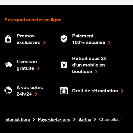
Pourquoi acheter en ligne
Promos
Paiement
exclusives
100% sécurisé
Retrait sous 2h
Livraison
d'un mobile en
gratuite
boutique
À vos cotés
Droit de rétractation
24h/24
Boutique Orange
Internet fibre
Pays-de-la-loire
Sarthe
Champfleur