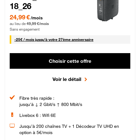
18_26
24,99 € par mois pendant 0 mois puis 49,99 € par mois, Sans engagement
24,99 €
/mois
au lieu de
49,99 €/mois
Sans engagement
25 € par mois
-
25€ / mois
jusqu'à votre 27ème anniversaire
Choisir cette offre
Voir le détail
Fibre très rapide :
jusqu'à ↓ 2 Gbit/s ↑ 800 Mbit/s
Livebox 6 : Wifi 6E
Jusqu’à 200 chaînes TV + 1 Décodeur TV UHD en
option à 5€/mois