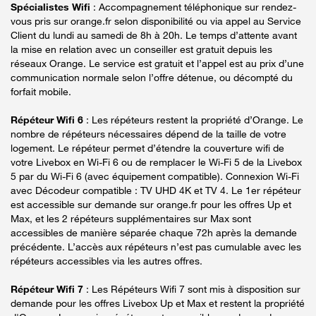
Spécialistes Wifi
: Accompagnement téléphonique sur rendez-
vous pris sur orange.fr selon disponibilité ou via appel au Service
Client du lundi au samedi de 8h à 20h. Le temps d’attente avant
la mise en relation avec un conseiller est gratuit depuis les
réseaux Orange. Le service est gratuit et l’appel est au prix d’une
communication normale selon l’offre détenue, ou décompté du
forfait mobile.
Répéteur Wifi 6
: Les répéteurs restent la propriété d’Orange. Le
nombre de répéteurs nécessaires dépend de la taille de votre
logement. Le répéteur permet d’étendre la couverture wifi de
votre Livebox en Wi-Fi 6 ou de remplacer le Wi-Fi 5 de la Livebox
5 par du Wi-Fi 6 (avec équipement compatible). Connexion Wi-Fi
avec Décodeur compatible : TV UHD 4K et TV 4. Le 1er répéteur
est accessible sur demande sur orange.fr pour les offres Up et
Max, et les 2 répéteurs supplémentaires sur Max sont
accessibles de manière séparée chaque 72h après la demande
précédente. L’accès aux répéteurs n’est pas cumulable avec les
répéteurs accessibles via les autres offres.
Répéteur Wifi 7
: Les Répéteurs Wifi 7 sont mis à disposition sur
demande pour les offres Livebox Up et Max et restent la propriété