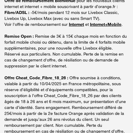
Offre de remboursement Bienvenue
pour les nouveaux clients
internet et internet + mobile souscrivant à partir d’orange.fr :
Fibre/ADSL :
-5€/mois pendant 12 mois sur Livebox Classic,
Livebox Up, Livebox Max (avec ou sans Smart TV).
Voir l'offre de remboursement sur
Internet
et
Internet+Mobile
.
Remise Open :
Remise de 3€ à 15€ chaque mois en fonction du
forfait mobile choisi ou détenu, dans la limite de 4 forfaits mobile
supplémentaires, pour une nouvelle offre Livebox éligible.
Réservé aux particuliers. Non cumulable. Perte de la remise en
cas de changement d'offre, de résiliation ou de demande de
suppression par le client internet.
Offre Cheat_Code_Fibre_18_26 :
Offre soumise à conditions,
valable à partir du 10/04/2025 en France métropolitaine, sous
réserve d’éligibilité et d’équipements compatibles, pour la
souscription à l’offre Cheat_Code_Fibre_18_26 par des clients
âgés de 18 à 26 ans et 6 mois maximum, sur présentation d’une
carte d’identité. Sans engagement. Remboursement différé de
25€/mois à partir de la 2e facture Orange après validation de la
demande et jusqu’aux 26 ans révolus du client. Un seul
remboursement par client. Non cumulable. Perte du
remboursement en cas de résiliation ou de changement d’offre.