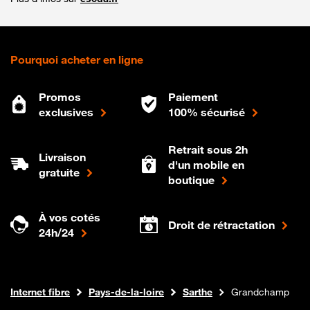
Pourquoi acheter en ligne
Promos
Paiement
exclusives
100% sécurisé
Retrait sous 2h
Livraison
d'un mobile en
gratuite
boutique
À vos cotés
Droit de rétractation
24h/24
Boutique Orange
Internet fibre
Pays-de-la-loire
Sarthe
Grandchamp