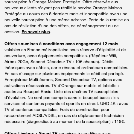
souscription à Orange Maison Protégée. Offre réservée aux
nouveaux clients n’ayant pas résilié le service Orange Maison
Protégée au cours des 6 derniers mois et incompatible avec une
nouvelle souscription à une même adresse. Perte de la remise en
cas de résiliation d’une des offres, de déménagement ou de
cession.
En savoir plus
.
Offres soumises à conditions avec engagement 12 mois
valables en France métropolitaine sous réserve d’éligibilité et de
couverture, avec équipements compatibles. (Répéteur Wifi,
Airbox 20Go, Second Décodeur TV : 10€ chacun). Débits
théoriques avec câbles, carte réseau et ordinateurs compatibles.
En cas d’usage sur plusieurs équipements le débit est partagé.
Enregistreur Multi-écrans, Second Décodeur TV, options avec
activations nécessaires. TV d’Orange sur mobile et tablette :
accès au Bouquet Basic. Liste des chaînes TV susceptibles
d’évolution. Ne sont pas compris dans le bouquet basic : les
services et contenus payants et sportifs en direct. UHD 4K : avec
TV et contenus compatibles. Frais de construction pour
raccordement ADSL/VDSL, en cas de déplacement technicien
nécessaire (diagnostiqué au moment de la souscription) : 119€.
Offres Livebox + Smart TV
soumises à conditions avec