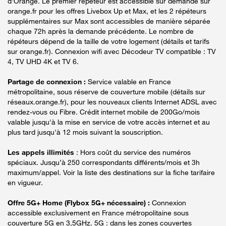
d'Orange. Le premier répéteur est accessible sur demande sur
orange.fr pour les offres Livebox Up et Max, et les 2 répéteurs
supplémentaires sur Max sont accessibles de manière séparée
chaque 72h après la demande précédente. Le nombre de
répéteurs dépend de la taille de votre logement (détails et tarifs
sur orange.fr). Connexion wifi avec Décodeur TV compatible : TV
4, TV UHD 4K et TV 6.
Partage de connexion :
Service valable en France
métropolitaine, sous réserve de couverture mobile (détails sur
réseaux.orange.fr), pour les nouveaux clients Internet ADSL avec
rendez-vous ou Fibre. Crédit internet mobile de 200Go/mois
valable jusqu'à la mise en service de votre accès internet et au
plus tard jusqu'à 12 mois suivant la souscription.
Les appels illimités
: Hors coût du service des numéros
spéciaux. Jusqu’à 250 correspondants différents/mois et 3h
maximum/appel. Voir la liste des destinations sur la fiche tarifaire
en vigueur.
Offre 5G+ Home (Flybox 5G+ nécessaire) :
Connexion
accessible exclusivement en France métropolitaine sous
couverture 5G en 3,5GHz. 5G : dans les zones couvertes