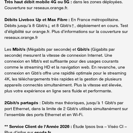
Très haut débit mobile 4G ou 5G :
dans les zones déployées.
Couverture sur reseaux.orange.fr.
Débits Livebox Up et Max Fibre :
En France métropolitaine.
Débits jusqu’à 8 Gbit/s↓ et 8 Gbit/s↑, déploiement en cours. Test
d’éligibilité sur orange.fr. Plus d’informations sur la couverture sur
reseaux.orange.fr
Les
Mbit/s
(Mégabits par seconde) et
Gbit/s
(Gigabits par
seconde) mesurent la vitesse de connexion Internet. Une
connexion en Mbt/s est suffisante pour des usages courants
comme le streaming HD et la navigation web. En revanche, une
connexion en Gbt/s offre une rapidité optimale pour le streaming
4K, les téléchargements très rapides et la gestion de plusieurs
appareils connectés simultanément. Plus la vitesse est élevée,
plus votre expérience en ligne sera fluide et performante.
2Gbit/s partagés
: Débits max théoriques, jusqu’à 1 Gbit/s par
port Ethernet, dans la limite de 2 Gbit/s utilisés simultanément sur
l’ensemble des ports Ethernet et en Wi-Fi.
** Service Client de l'Année 2026 :
Étude Ipsos bva – Viséo CI –
Plus d'infos sur
escda.fr