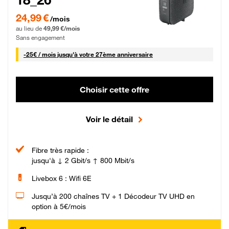
24,99 € par mois pendant 0 mois puis 49,99 € par mois, Sans engagement
24,99 €
/mois
au lieu de
49,99 €/mois
Sans engagement
25 € par mois
-
25€ / mois
jusqu'à votre 27ème anniversaire
Choisir cette offre
Voir le détail
Fibre très rapide :
jusqu'à ↓ 2 Gbit/s ↑ 800 Mbit/s
Livebox 6 : Wifi 6E
Jusqu’à 200 chaînes TV + 1 Décodeur TV UHD en
option à 5€/mois