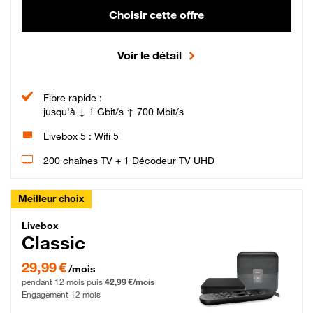
Choisir cette offre
Voir le détail
Fibre rapide :
jusqu'à ↓ 1 Gbit/s ↑ 700 Mbit/s
Livebox 5 : Wifi 5
200 chaînes TV + 1 Décodeur TV UHD
Meilleur choix
Livebox Classic Fibre
Livebox
Classic
29,99 € par mois pendant 12 mois puis 42,99 € par mois, Engagement 12 moi
29,99 €
/mois
pendant 12 mois puis
42,99 €/mois
Engagement 12 mois