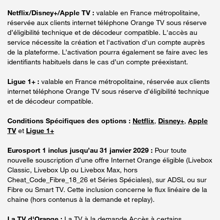
Netflix/Disney+/Apple TV :
valable en France métropolitaine,
réservée aux clients internet téléphone Orange TV sous réserve
d’éligibilité technique et de décodeur compatible. L'accès au
service nécessite la création et l'activation d'un compte auprès
de la plateforme. L’activation pourra également se faire avec les
identifiants habituels dans le cas d’un compte préexistant.
Ligue 1+ :
valable en France métropolitaine, réservée aux clients
internet téléphone Orange TV sous réserve d’éligibilité technique
et de décodeur compatible.
Conditions Spécifiques des options :
Netflix
,
Disney+
,
Apple
TV
et
Ligue 1+
Eurosport 1 inclus jusqu’au 31 janvier 2029 :
Pour toute
nouvelle souscription d’une offre Internet Orange éligible (Livebox
Classic, Livebox Up ou Livebox Max, hors
Cheat_Code_Fibre_18_26 et Séries Spéciales), sur ADSL ou sur
Fibre ou Smart TV. Cette inclusion concerne le flux linéaire de la
chaine (hors contenus à la demande et replay).
La TV d'Orange :
La TV à la demande Accès à certains