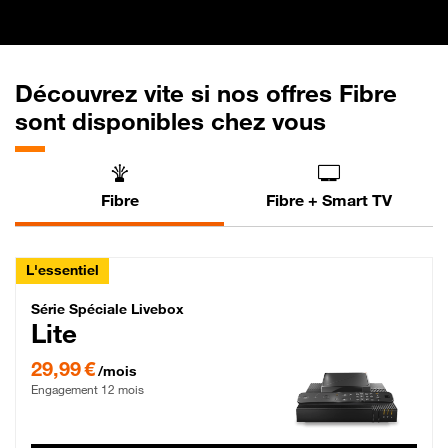
Découvrez vite si nos offres Fibre
sont disponibles chez vous
Fibre
Fibre + Smart TV
L'essentiel
Série Spéciale Livebox Lite Fibre
Série Spéciale Livebox
Lite
29,99 € par mois , Engagement 12 mois
29,99 €
/mois
Engagement 12 mois