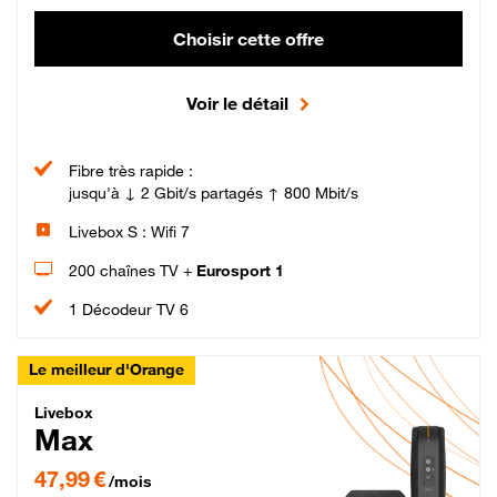
Choisir cette offre
Voir le détail
Fibre très rapide :
jusqu'à ↓ 2 Gbit/s partagés ↑ 800 Mbit/s
Livebox S : Wifi 7
200 chaînes TV +
Eurosport 1
1 Décodeur TV 6
Le meilleur d'Orange
Livebox Max Fibre
Livebox
Max
47,99 € par mois pendant 12 mois puis 57,99 € par mois, Engagement 12 moi
47,99 €
/mois