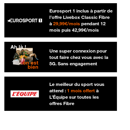
Eurosport 1 inclus à partir de
l’offre Livebox Classic Fibre
29,99 € par mois
à
29,99€/mois
pendant 12
42,99 € par m
mois puis
42,99€/mois
Une super connexion pour
tout faire chez vous avec la
5G. Sans engagement
Le meilleur du sport vous
attend :
1 mois offert
à
L’Équipe sur toutes les
offres Fibre