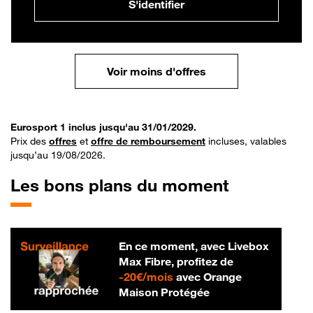
S'identifier
Voir moins d'offres
Eurosport 1 inclus jusqu'au 31/01/2029.
Prix des
offres
et
offre de remboursement
incluses, valables
jusqu’au 19/08/2026.
Les bons plans du moment
En ce moment, avec Livebox
Max Fibre, profitez de
20 € par mois
-
20€/mois
avec Orange
Maison Protégée