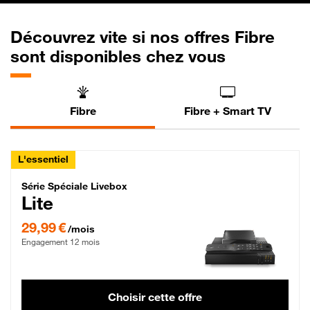
Découvrez vite si nos offres Fibre
sont disponibles chez vous
Fibre
Fibre + Smart TV
L'essentiel
Série Spéciale Livebox Lite Fibre
Série Spéciale Livebox
Lite
29,99 € par mois , Engagement 12 mois
29,99 €
/mois
Engagement 12 mois
Choisir cette offre