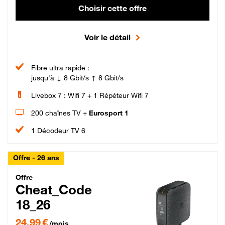
Choisir cette offre
Voir le détail
Fibre ultra rapide :
jusqu'à ↓ 8 Gbit/s ↑ 8 Gbit/s
Livebox 7 : Wifi 7 + 1 Répéteur Wifi 7
200 chaînes TV +
Eurosport 1
1 Décodeur TV 6
Offre - 26 ans
Cheat_Code Fibre_18_26
Offre
Cheat_Code
18_26
24,99 € par mois pendant 0 mois puis 49,99 € par mois, Sans engagement
24,99 €
/mois