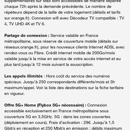
supplémentaires sur Max sont accessibles de manière séparée
chaque 72h après la demande précédente. Le nombre de
répéteurs dépend de la taille de votre logement (détails et tarifs
sur orange.fr). Connexion wifi avec Décodeur TV compatible : TV
4, TV UHD 4K et TV 6.
Partage de connexion :
Service valable en France
métropolitaine, sous réserve de couverture mobile (détails sur
réseaux.orange.fr), pour les nouveaux clients Internet ADSL avec
rendez-vous ou Fibre. Crédit internet mobile de 200Go/mois
valable jusqu'à la mise en service de votre accès internet et au
plus tard jusqu'à 12 mois suivant la souscription.
Les appels illimités
: Hors coût du service des numéros
spéciaux. Jusqu’à 250 correspondants différents/mois et 3h
maximum/appel. Voir la liste des destinations sur la fiche tarifaire
en vigueur.
Offre 5G+ Home (Flybox 5G+ nécessaire) :
Connexion
accessible exclusivement en France métropolitaine sous
couverture 5G en 3,5GHz. 5G : dans les zones couvertes
(déploiement en cours). Frais d’activation : 29€. Jusqu’à 1,5
Gbit/s en réception et 250 Mbit/s en émission : débits maximum