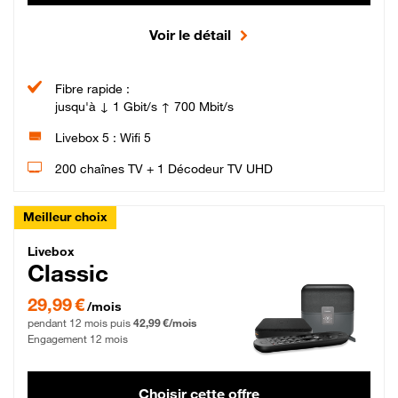
Voir le détail
Fibre rapide :
jusqu'à ↓ 1 Gbit/s ↑ 700 Mbit/s
Livebox 5 : Wifi 5
200 chaînes TV + 1 Décodeur TV UHD
Meilleur choix
Livebox Classic Fibre
Livebox
Classic
29,99 € par mois pendant 12 mois puis 42,99 € par mois, Engagement 12 moi
29,99 €
/mois
pendant 12 mois puis
42,99 €/mois
Engagement 12 mois
Choisir cette offre