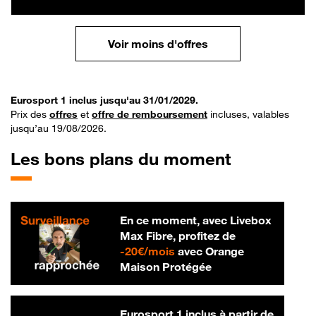
Voir moins d'offres
Eurosport 1 inclus jusqu'au 31/01/2029.
Prix des
offres
et
offre de remboursement
incluses, valables
jusqu’au 19/08/2026.
Les bons plans du moment
En ce moment, avec Livebox
Max Fibre, profitez de
20 € par mois
-
20€/mois
avec Orange
Maison Protégée
Eurosport 1 inclus à partir de