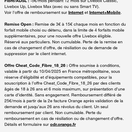
Fibre/ADSL :
-5€/mois pendant 12 mois sur Livebox Classic,
Livebox Up, Livebox Max (avec ou sans Smart TV).
Voir l'offre de remboursement sur
Internet
et
Internet+Mobile
.
Remise Open :
Remise de 3€ à 15€ chaque mois en fonction du
forfait mobile choisi ou détenu, dans la limite de 4 forfaits mobile
supplémentaires, pour une nouvelle offre Livebox éligible.
Réservé aux particuliers. Non cumulable. Perte de la remise en
cas de changement d'offre, de résiliation ou de demande de
suppression par le client internet.
Offre Cheat_Code_Fibre_18_26 :
Offre soumise à conditions,
valable à partir du 10/04/2025 en France métropolitaine, sous
réserve d’éligibilité et d’équipements compatibles, pour la
souscription à l’offre Cheat_Code_Fibre_18_26 par des clients
âgés de 18 à 26 ans et 6 mois maximum, sur présentation d’une
carte d’identité. Sans engagement. Remboursement différé de
25€/mois à partir de la 2e facture Orange après validation de la
demande et jusqu’aux 26 ans révolus du client. Un seul
remboursement par client. Non cumulable. Perte du
remboursement en cas de résiliation ou de changement d’offre.
Détails et formulaire sur
odr.orange.fr