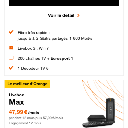
Voir le détail
Fibre très rapide :
jusqu'à ↓ 2 Gbit/s partagés ↑ 800 Mbit/s
Livebox S : Wifi 7
200 chaînes TV +
Eurosport 1
1 Décodeur TV 6
Le meilleur d'Orange
Livebox Max Fibre
Livebox
Max
47,99 € par mois pendant 12 mois puis 57,99 € par mois, Engagement 12 moi
47,99 €
/mois
pendant 12 mois puis
57,99 €/mois
Engagement 12 mois