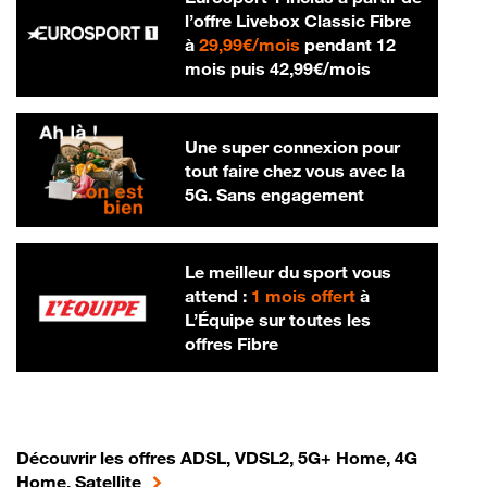
l’offre Livebox Classic Fibre
29,99 € par mois
à
29,99€/mois
pendant 12
42,99 € par m
mois puis
42,99€/mois
Une super connexion pour
tout faire chez vous avec la
5G. Sans engagement
Le meilleur du sport vous
attend :
1 mois offert
à
L’Équipe sur toutes les
offres Fibre
Découvrir les offres ADSL, VDSL2, 5G+ Home, 4G
Home, Satellite