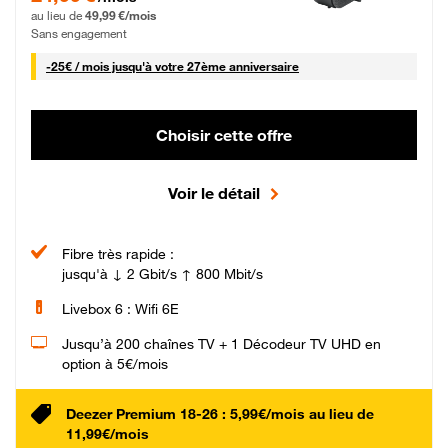
au lieu de
49,99 €/mois
Sans engagement
25 € par mois
-
25€ / mois
jusqu'à votre 27ème anniversaire
Choisir cette offre
Voir le détail
Fibre très rapide :
jusqu'à ↓ 2 Gbit/s ↑ 800 Mbit/s
Livebox 6 : Wifi 6E
Jusqu’à 200 chaînes TV + 1 Décodeur TV UHD en
option à 5€/mois
Deezer Premium 18-26 : 5,99€/mois au lieu de
11,99€/mois