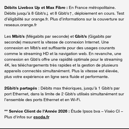
Débits Livebox Up et Max Fibre :
En France métropolitaine.
Débits jusqu’à 8 Gbit/s↓ et 8 Gbit/s↑, déploiement en cours. Test
d’éligibilité sur orange.fr. Plus d’informations sur la couverture sur
reseaux.orange.fr
Les
Mbit/s
(Mégabits par seconde) et
Gbit/s
(Gigabits par
seconde) mesurent la vitesse de connexion Internet. Une
connexion en Mbt/s est suffisante pour des usages courants
comme le streaming HD et la navigation web. En revanche, une
connexion en Gbt/s offre une rapidité optimale pour le streaming
4K, les téléchargements très rapides et la gestion de plusieurs
appareils connectés simultanément. Plus la vitesse est élevée,
plus votre expérience en ligne sera fluide et performante.
2Gbit/s partagés
: Débits max théoriques, jusqu’à 1 Gbit/s par
port Ethernet, dans la limite de 2 Gbit/s utilisés simultanément sur
l’ensemble des ports Ethernet et en Wi-Fi.
** Service Client de l'Année 2026 :
Étude Ipsos bva – Viséo CI –
Plus d'infos sur
escda.fr