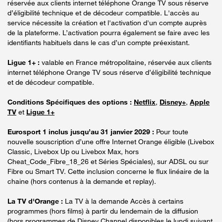
réservée aux clients internet téléphone Orange TV sous réserve
d’éligibilité technique et de décodeur compatible. L'accès au
service nécessite la création et l'activation d'un compte auprès
de la plateforme. L’activation pourra également se faire avec les
identifiants habituels dans le cas d’un compte préexistant.
Ligue 1+ :
valable en France métropolitaine, réservée aux clients
internet téléphone Orange TV sous réserve d’éligibilité technique
et de décodeur compatible.
Conditions Spécifiques des options :
Netflix
,
Disney+
,
Apple
TV
et
Ligue 1+
Eurosport 1 inclus jusqu’au 31 janvier 2029 :
Pour toute
nouvelle souscription d’une offre Internet Orange éligible (Livebox
Classic, Livebox Up ou Livebox Max, hors
Cheat_Code_Fibre_18_26 et Séries Spéciales), sur ADSL ou sur
Fibre ou Smart TV. Cette inclusion concerne le flux linéaire de la
chaine (hors contenus à la demande et replay).
La TV d'Orange :
La TV à la demande Accès à certains
programmes (hors films) à partir du lendemain de la diffusion
(hors programmes de Disney Channel disponibles le lundi suivant