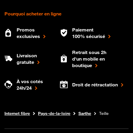
Pourquoi acheter en ligne
Promos
Paiement
exclusives
100% sécurisé
Retrait sous 2h
Livraison
d'un mobile en
gratuite
boutique
À vos cotés
Droit de rétractation
24h/24
Boutique Orange
Internet fibre
Pays-de-la-loire
Sarthe
Teille