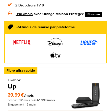
2 Décodeurs TV 6
-20€/mois
avec Orange Maison Protégée
Nouveau
-5€/mois de remise par plateforme
Fibre ultra rapide
Livebox Up Fibre
Livebox
Up
39,99 € par mois pendant 12 mois puis 51,99 € par mois, Engagement 12 moi
39,99 €
/mois
pendant 12 mois puis
51,99 €/mois
Engagement 12 mois