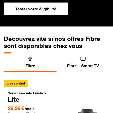
Tester votre éligibilité
Découvrez vite si nos offres Fibre
sont disponibles chez vous
Fibre
Fibre + Smart TV
L'essentiel
Série Spéciale Livebox Lite Fibre
Série Spéciale Livebox
Lite
29,99 € par mois , Engagement 12 mois
29,99 €
/mois