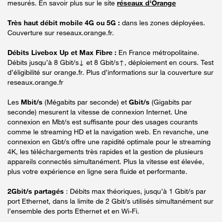
mesurés. En savoir plus sur le site
réseaux d'Orange
Très haut débit mobile 4G ou 5G :
dans les zones déployées.
Couverture sur reseaux.orange.fr.
Débits Livebox Up et Max Fibre :
En France métropolitaine.
Débits jusqu’à 8 Gbit/s↓ et 8 Gbit/s↑, déploiement en cours. Test
d’éligibilité sur orange.fr. Plus d’informations sur la couverture sur
reseaux.orange.fr
Les
Mbit/s
(Mégabits par seconde) et
Gbit/s
(Gigabits par
seconde) mesurent la vitesse de connexion Internet. Une
connexion en Mbt/s est suffisante pour des usages courants
comme le streaming HD et la navigation web. En revanche, une
connexion en Gbt/s offre une rapidité optimale pour le streaming
4K, les téléchargements très rapides et la gestion de plusieurs
appareils connectés simultanément. Plus la vitesse est élevée,
plus votre expérience en ligne sera fluide et performante.
2Gbit/s partagés
: Débits max théoriques, jusqu’à 1 Gbit/s par
port Ethernet, dans la limite de 2 Gbit/s utilisés simultanément sur
l’ensemble des ports Ethernet et en Wi-Fi.