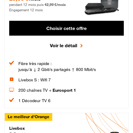
pendant 12 mois puis
42,99 €/mois
Engagement 12 mois
Choisir cette offre
Voir le détail
Fibre très rapide :
jusqu'à ↓ 2 Gbit/s partagés ↑ 800 Mbit/s
Livebox S : Wifi 7
200 chaînes TV +
Eurosport 1
1 Décodeur TV 6
Le meilleur d'Orange
Livebox Max Fibre
Livebox