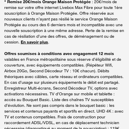
* Remise 20€/mois Orange Maison Protégée
: 20€/mois de
remise sur votre offre internet Livebox Max Fibre pour toute 1ère
souscription à Orange Maison Protégée. Offre réservée aux
nouveaux clients n’ayant pas résilié le service Orange Maison
Protégée au cours des 6 derniers mois et incompatible avec une
nouvelle souscription à une même adresse. Perte de la remise en
cas de résiliation d’une des offres, de déménagement ou de
cession.
En savoir plus
.
Offres soumises à conditions avec engagement 12 mois
valables en France métropolitaine sous réserve d’éligibilité et de
couverture, avec équipements compatibles. (Répéteur Wifi,
Airbox 20Go, Second Décodeur TV : 10€ chacun). Débits
théoriques avec câbles, carte réseau et ordinateurs compatibles.
En cas d’usage sur plusieurs équipements le débit est partagé.
Enregistreur Multi-écrans, Second Décodeur TV, options avec
activations nécessaires. TV d’Orange sur mobile et tablette :
accès au Bouquet Basic. Liste des chaînes TV susceptibles
d’évolution. Ne sont pas compris dans le bouquet basic : les
services et contenus payants et sportifs en direct. UHD 4K : avec
TV et contenus compatibles. Frais de construction pour
raccordement ADSL/VDSL, en cas de déplacement technicien
nécessaire (diagnostiqué au moment de la souscription) : 119€.