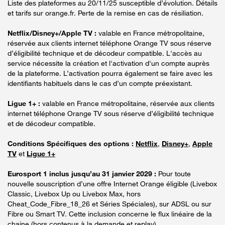
Liste des plateformes au 20/11/25 susceptible d’évolution. Détails
et tarifs sur orange.fr. Perte de la remise en cas de résiliation.
Netflix/Disney+/Apple TV :
valable en France métropolitaine,
réservée aux clients internet téléphone Orange TV sous réserve
d’éligibilité technique et de décodeur compatible. L'accès au
service nécessite la création et l'activation d'un compte auprès
de la plateforme. L’activation pourra également se faire avec les
identifiants habituels dans le cas d’un compte préexistant.
Ligue 1+ :
valable en France métropolitaine, réservée aux clients
internet téléphone Orange TV sous réserve d’éligibilité technique
et de décodeur compatible.
Conditions Spécifiques des options :
Netflix
,
Disney+
,
Apple
TV
et
Ligue 1+
Eurosport 1 inclus jusqu’au 31 janvier 2029 :
Pour toute
nouvelle souscription d’une offre Internet Orange éligible (Livebox
Classic, Livebox Up ou Livebox Max, hors
Cheat_Code_Fibre_18_26 et Séries Spéciales), sur ADSL ou sur
Fibre ou Smart TV. Cette inclusion concerne le flux linéaire de la
chaine (hors contenus à la demande et replay).