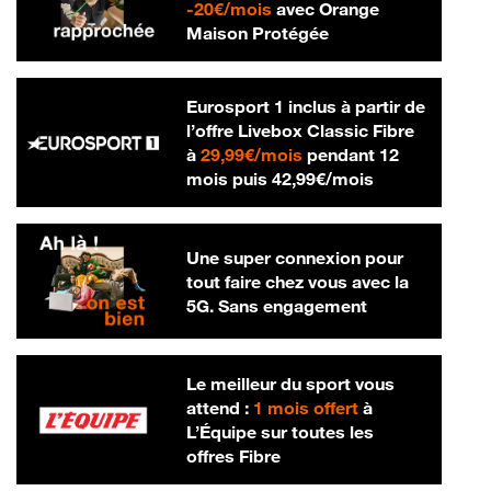
20 € par mois
-
20€/mois
avec Orange
Maison Protégée
Eurosport 1 inclus à partir de
l’offre Livebox Classic Fibre
29,99 € par mois
à
29,99€/mois
pendant 12
42,99 € par m
mois puis
42,99€/mois
Une super connexion pour
tout faire chez vous avec la
5G. Sans engagement
Le meilleur du sport vous
attend :
1 mois offert
à
L’Équipe sur toutes les
offres Fibre