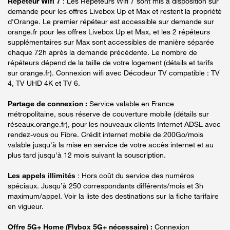
Répéteur Wifi 7
: Les Répéteurs Wifi 7 sont mis à disposition sur
demande pour les offres Livebox Up et Max et restent la propriété
d'Orange. Le premier répéteur est accessible sur demande sur
orange.fr pour les offres Livebox Up et Max, et les 2 répéteurs
supplémentaires sur Max sont accessibles de manière séparée
chaque 72h après la demande précédente. Le nombre de
répéteurs dépend de la taille de votre logement (détails et tarifs
sur orange.fr). Connexion wifi avec Décodeur TV compatible : TV
4, TV UHD 4K et TV 6.
Partage de connexion :
Service valable en France
métropolitaine, sous réserve de couverture mobile (détails sur
réseaux.orange.fr), pour les nouveaux clients Internet ADSL avec
rendez-vous ou Fibre. Crédit internet mobile de 200Go/mois
valable jusqu'à la mise en service de votre accès internet et au
plus tard jusqu'à 12 mois suivant la souscription.
Les appels illimités
: Hors coût du service des numéros
spéciaux. Jusqu’à 250 correspondants différents/mois et 3h
maximum/appel. Voir la liste des destinations sur la fiche tarifaire
en vigueur.
Offre 5G+ Home (Flybox 5G+ nécessaire) :
Connexion