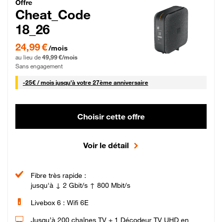
Cheat_Code Fibre_18_26
Offre
Cheat_Code
18_26
24,99 € par mois pendant 0 mois puis 49,99 € par mois, Sans engagement
24,99 €
/mois
au lieu de
49,99 €/mois
Sans engagement
25 € par mois
-
25€ / mois
jusqu'à votre 27ème anniversaire
Choisir cette offre
Voir le détail
Fibre très rapide :
jusqu'à ↓ 2 Gbit/s ↑ 800 Mbit/s
Livebox 6 : Wifi 6E
Jusqu’à 200 chaînes TV + 1 Décodeur TV UHD en