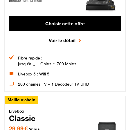
Engagement 12 mois
Choisir cette offre
Voir le détail
Fibre rapide :
jusqu'à ↓ 1 Gbit/s ↑ 700 Mbit/s
Livebox 5 : Wifi 5
200 chaînes TV + 1 Décodeur TV UHD
Meilleur choix
Livebox Classic Fibre
Livebox
Classic
29,99 € par mois pendant 12 mois puis 42,99 € par mois, Engagement 12 moi
29,99 €
/mois