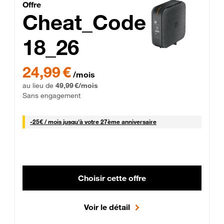
Cheat_Code Fibre_18_26
Offre
Cheat_Code
18_26
 Engagement 12 mois
24,99 € par mois pendant 0 mois puis 49,99 € par mois, Sans 
24,99 €
/mois
au lieu de
49,99 €/mois
Sans engagement
25 € par mois
-
25€ / mois
jusqu'à votre 27ème anniversaire
Choisir cette offre
Voir le détail