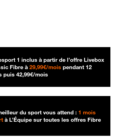
sport 1 inclus à partir de l’offre Livebox
29,99 € par mois
sic Fibre à
29,99€/mois
pendant 12
42,99 € par mois
s puis
42,99€/mois
eilleur du sport vous attend :
1 mois
rt
à L’Équipe sur toutes les offres Fibre