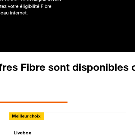
z votre éligibilité Fibre
seau internet.
fres Fibre sont disponibles
Meilleur choix
Lite Fibre
Livebox Classic Fibre
Livebox