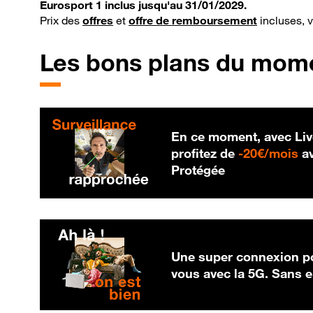
Eurosport 1 inclus jusqu'au 31/01/2029.
Prix des
offres
et
offre de remboursement
incluses, 
Les bons plans du mom
En ce moment, avec Liv
20
profitez de
-
20€/mois
av
Protégée
Une super connexion po
vous avec la 5G. Sans