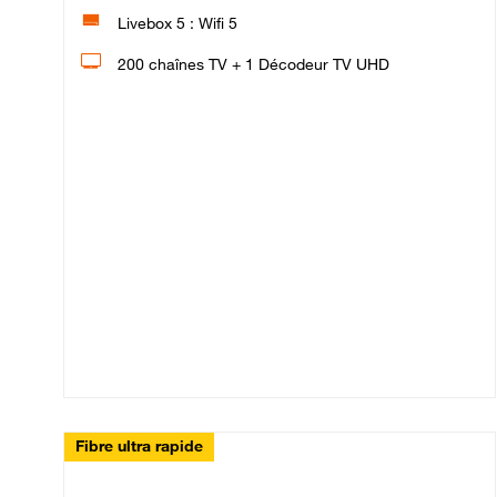
Livebox 5 : Wifi 5
200 chaînes TV + 1 Décodeur TV UHD
Fibre ultra rapide