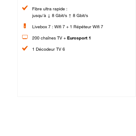
Fibre ultra rapide :
jusqu'à ↓ 8 Gbit/s ↑ 8 Gbit/s
Livebox 7 : Wifi 7 + 1 Répéteur Wifi 7
200 chaînes TV +
Eurosport 1
1 Décodeur TV 6