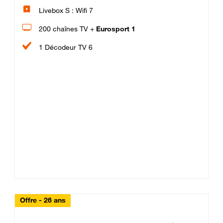
Livebox S : Wifi 7
200 chaînes TV +
Eurosport 1
1 Décodeur TV 6
Offre - 26 ans