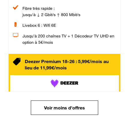
Fibre très rapide :
jusqu'à ↓ 2 Gbit/s ↑ 800 Mbit/s
Livebox 6 : Wifi 6E
Jusqu’à 200 chaînes TV + 1 Décodeur TV UHD en
option à 5€/mois
Deezer Premium 18-26 : 5,99€/mois au
lieu de 11,99€/mois
Voir moins d'offres