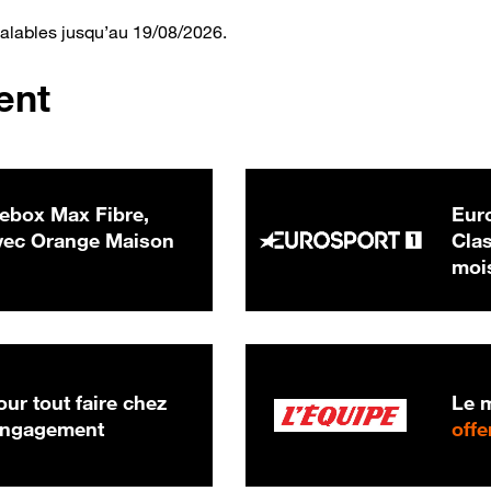
valables jusqu’au 19/08/2026.
ent
ebox Max Fibre,
Euro
 € par mois
ec Orange Maison
Clas
moi
ur tout faire chez
Le m
 engagement
offe