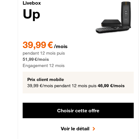
Livebox Up Fibre
Livebox
Up
39,99 € par mois pendant 12 mois puis 51,99 € par mois,
39,99 €
/mois
pendant 12 mois puis
51,99 €/mois
Engagement 12 mois
Prix client mobile
39,99 €/mois
pendant 12 mois puis
46,99 €/mois
Choisir cette offre
Voir le détail