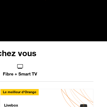
 chez vous
Fibre + Smart TV
Le meilleur d'Orange
Livebox Max Fibre
Livebox