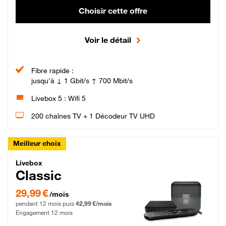
Choisir cette offre
Voir le détail
Fibre rapide :
jusqu'à ↓ 1 Gbit/s ↑ 700 Mbit/s
Livebox 5 : Wifi 5
200 chaînes TV + 1 Décodeur TV UHD
Meilleur choix
Livebox Classic Fibre
Livebox
Classic
29,99 € par mois pendant 12 mois puis 42,99 € par mois, Engagement 12 moi
29,99 €
/mois
pendant 12 mois puis
42,99 €/mois
Engagement 12 mois