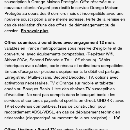
souscription à Orange Maison Protégée. Offre réservée aux
nouveaux clients n’ayant pas résilié le service Orange Maison
Protégée au cours des 6 derniers mois et incompatible avec une
nouvelle souscription à une même adresse. Perte de la remise en
cas de résiliation d’une des offres, de déménagement ou de
cession.
En savoir plus
.
Offres soumises à conditions avec engagement 12 mois
valables en France métropolitaine sous réserve d’éligibilité et de
couverture, avec équipements compatibles. (Répéteur Wifi,
Airbox 20Go, Second Décodeur TV : 10€ chacun). Débits
théoriques avec câbles, carte réseau et ordinateurs compatibles.
En cas d’usage sur plusieurs équipements le débit est partagé.
Enregistreur Multi-écrans, Second Décodeur TV, options avec
activations nécessaires. TV d’Orange sur mobile et tablette :
accès au Bouquet Basic. Liste des chaînes TV susceptibles
d’évolution. Ne sont pas compris dans le bouquet basic : les
services et contenus payants et sportifs en direct. UHD 4K : avec
TV et contenus compatibles. Frais de construction pour
raccordement ADSL/VDSL, en cas de déplacement technicien
nécessaire (diagnostiqué au moment de la souscription) : 119€.
Offres Livebox + Smart TV
soumises à conditions avec