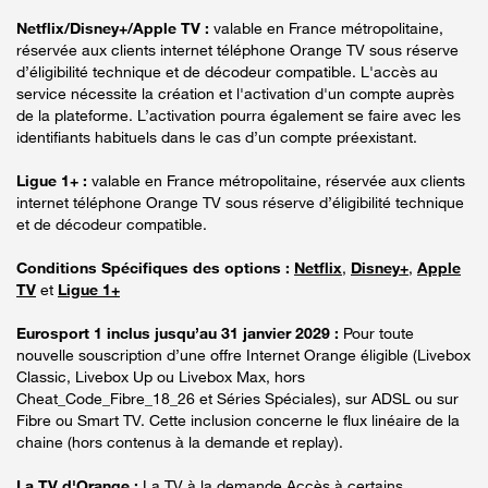
Netflix/Disney+/Apple TV :
valable en France métropolitaine,
réservée aux clients internet téléphone Orange TV sous réserve
d’éligibilité technique et de décodeur compatible. L'accès au
service nécessite la création et l'activation d'un compte auprès
de la plateforme. L’activation pourra également se faire avec les
identifiants habituels dans le cas d’un compte préexistant.
Ligue 1+ :
valable en France métropolitaine, réservée aux clients
internet téléphone Orange TV sous réserve d’éligibilité technique
et de décodeur compatible.
Conditions Spécifiques des options :
Netflix
,
Disney+
,
Apple
TV
et
Ligue 1+
Eurosport 1 inclus jusqu’au 31 janvier 2029 :
Pour toute
nouvelle souscription d’une offre Internet Orange éligible (Livebox
Classic, Livebox Up ou Livebox Max, hors
Cheat_Code_Fibre_18_26 et Séries Spéciales), sur ADSL ou sur
Fibre ou Smart TV. Cette inclusion concerne le flux linéaire de la
chaine (hors contenus à la demande et replay).
La TV d'Orange :
La TV à la demande Accès à certains