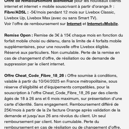
Offre de remboursement Bienvenue
pour les nouveaux clients
internet et internet + mobile souscrivant à partir d’orange.fr :
Fibre/ADSL :
-5€/mois pendant 12 mois sur Livebox Classic,
Livebox Up, Livebox Max (avec ou sans Smart TV).
Voir l'offre de remboursement sur
Internet
et
Internet+Mobile
.
Remise Open :
Remise de 3€ à 15€ chaque mois en fonction du
forfait mobile choisi ou détenu, dans la limite de 4 forfaits mobile
supplémentaires, pour une nouvelle offre Livebox éligible.
Réservé aux particuliers. Non cumulable. Perte de la remise en
cas de changement d'offre, de résiliation ou de demande de
suppression par le client internet.
Offre Cheat_Code_Fibre_18_26 :
Offre soumise à conditions,
valable à partir du 10/04/2025 en France métropolitaine, sous
réserve d’éligibilité et d’équipements compatibles, pour la
souscription à l’offre Cheat_Code_Fibre_18_26 par des clients
âgés de 18 à 26 ans et 6 mois maximum, sur présentation d’une
carte d’identité. Sans engagement. Remboursement différé de
25€/mois à partir de la 2e facture Orange après validation de la
demande et jusqu’aux 26 ans révolus du client. Un seul
remboursement par client. Non cumulable. Perte du
remboursement en cas de résiliation ou de changement d’offre.