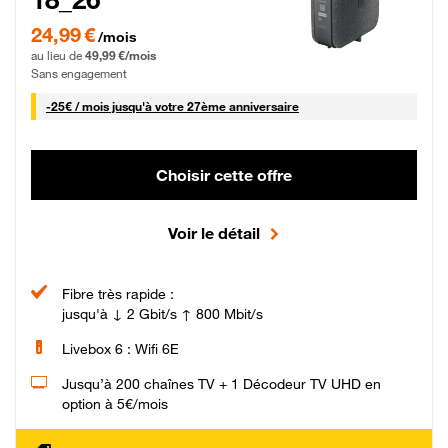
24,99 € par mois pendant 0 mois puis 49,99 € par mois, Sans engagement
24,99 €
/mois
au lieu de
49,99 €/mois
Sans engagement
25 € par mois
-
25€ / mois
jusqu'à votre 27ème anniversaire
Choisir cette offre
Voir le détail
Fibre très rapide :
jusqu'à ↓ 2 Gbit/s ↑ 800 Mbit/s
Livebox 6 : Wifi 6E
Jusqu’à 200 chaînes TV + 1 Décodeur TV UHD en
option à 5€/mois