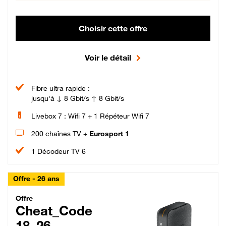
Choisir cette offre
Voir le détail
Fibre ultra rapide :
jusqu'à ↓ 8 Gbit/s ↑ 8 Gbit/s
Livebox 7 : Wifi 7 + 1 Répéteur Wifi 7
200 chaînes TV +
Eurosport 1
1 Décodeur TV 6
Offre - 26 ans
Cheat_Code Fibre_18_26
Offre
Cheat_Code
18_26