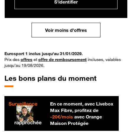
S'identifier
Voir moins d'offres
Eurosport 1 inclus jusqu'au 31/01/2029.
Prix des
offres
et
offre de remboursement
incluses, valables
jusqu’au 19/08/2026.
Les bons plans du moment
En ce moment, avec Livebox
Max Fibre, profitez de
20 € par mois
-
20€/mois
avec Orange
Maison Protégée