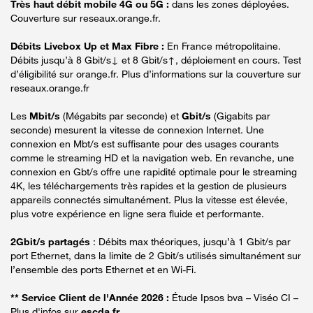
Très haut débit mobile 4G ou 5G :
dans les zones déployées.
Couverture sur reseaux.orange.fr.
Débits Livebox Up et Max Fibre :
En France métropolitaine.
Débits jusqu’à 8 Gbit/s↓ et 8 Gbit/s↑, déploiement en cours. Test
d’éligibilité sur orange.fr. Plus d’informations sur la couverture sur
reseaux.orange.fr
Les
Mbit/s
(Mégabits par seconde) et
Gbit/s
(Gigabits par
seconde) mesurent la vitesse de connexion Internet. Une
connexion en Mbt/s est suffisante pour des usages courants
comme le streaming HD et la navigation web. En revanche, une
connexion en Gbt/s offre une rapidité optimale pour le streaming
4K, les téléchargements très rapides et la gestion de plusieurs
appareils connectés simultanément. Plus la vitesse est élevée,
plus votre expérience en ligne sera fluide et performante.
2Gbit/s partagés
: Débits max théoriques, jusqu’à 1 Gbit/s par
port Ethernet, dans la limite de 2 Gbit/s utilisés simultanément sur
l’ensemble des ports Ethernet et en Wi-Fi.
** Service Client de l'Année 2026 :
Étude Ipsos bva – Viséo CI –
Plus d'infos sur
escda.fr