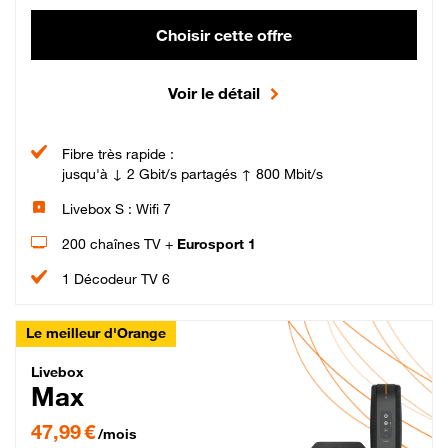
Choisir cette offre
Voir le détail
Fibre très rapide :
jusqu'à ↓ 2 Gbit/s partagés ↑ 800 Mbit/s
Livebox S : Wifi 7
200 chaînes TV +
Eurosport 1
1 Décodeur TV 6
Le meilleur d'Orange
Livebox Max Fibre
Livebox
Max
47,99 € par mois pendant 12 mois puis 57,99 € par mois, Engagement 12 moi
47,99 €
/mois