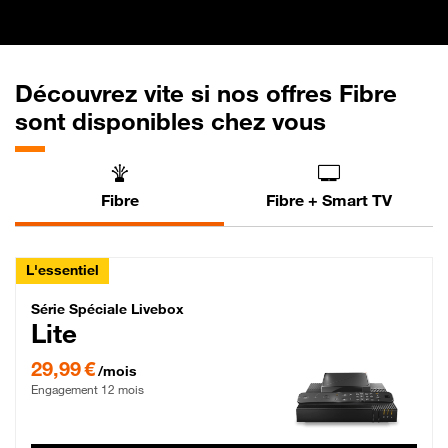
Découvrez vite si nos offres Fibre
sont disponibles chez vous
Fibre
Fibre + Smart TV
L'essentiel
Série Spéciale Livebox Lite Fibre
Série Spéciale Livebox
Lite
29,99 € par mois , Engagement 12 mois
29,99 €
/mois
Engagement 12 mois