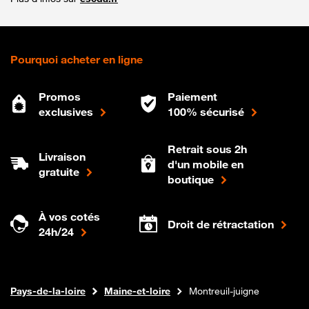
Pourquoi acheter en ligne
Promos
Paiement
exclusives
100% sécurisé
Retrait sous 2h
Livraison
d'un mobile en
gratuite
boutique
À vos cotés
Droit de rétractation
24h/24
Internet fibre
Boutique Orange
Pays-de-la-loire
Maine-et-loire
Montreuil-juigne