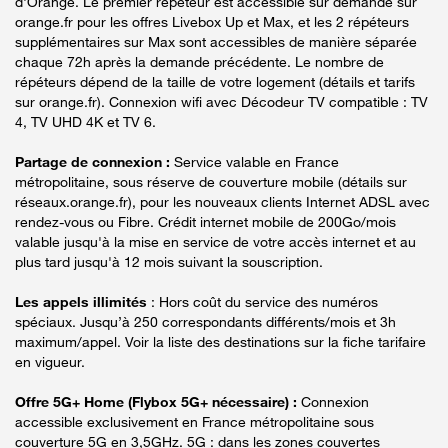
d'Orange. Le premier répéteur est accessible sur demande sur
orange.fr pour les offres Livebox Up et Max, et les 2 répéteurs
supplémentaires sur Max sont accessibles de manière séparée
chaque 72h après la demande précédente. Le nombre de
répéteurs dépend de la taille de votre logement (détails et tarifs
sur orange.fr). Connexion wifi avec Décodeur TV compatible : TV
4, TV UHD 4K et TV 6.
Partage de connexion :
Service valable en France
métropolitaine, sous réserve de couverture mobile (détails sur
réseaux.orange.fr), pour les nouveaux clients Internet ADSL avec
rendez-vous ou Fibre. Crédit internet mobile de 200Go/mois
valable jusqu'à la mise en service de votre accès internet et au
plus tard jusqu'à 12 mois suivant la souscription.
Les appels illimités
: Hors coût du service des numéros
spéciaux. Jusqu’à 250 correspondants différents/mois et 3h
maximum/appel. Voir la liste des destinations sur la fiche tarifaire
en vigueur.
Offre 5G+ Home (Flybox 5G+ nécessaire) :
Connexion
accessible exclusivement en France métropolitaine sous
couverture 5G en 3,5GHz. 5G : dans les zones couvertes