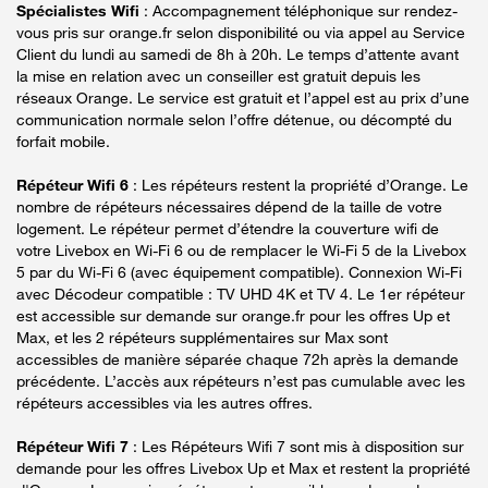
Spécialistes Wifi
: Accompagnement téléphonique sur rendez-
vous pris sur orange.fr selon disponibilité ou via appel au Service
Client du lundi au samedi de 8h à 20h. Le temps d’attente avant
la mise en relation avec un conseiller est gratuit depuis les
réseaux Orange. Le service est gratuit et l’appel est au prix d’une
communication normale selon l’offre détenue, ou décompté du
forfait mobile.
Répéteur Wifi 6
: Les répéteurs restent la propriété d’Orange. Le
nombre de répéteurs nécessaires dépend de la taille de votre
logement. Le répéteur permet d’étendre la couverture wifi de
votre Livebox en Wi-Fi 6 ou de remplacer le Wi-Fi 5 de la Livebox
5 par du Wi-Fi 6 (avec équipement compatible). Connexion Wi-Fi
avec Décodeur compatible : TV UHD 4K et TV 4. Le 1er répéteur
est accessible sur demande sur orange.fr pour les offres Up et
Max, et les 2 répéteurs supplémentaires sur Max sont
accessibles de manière séparée chaque 72h après la demande
précédente. L’accès aux répéteurs n’est pas cumulable avec les
répéteurs accessibles via les autres offres.
Répéteur Wifi 7
: Les Répéteurs Wifi 7 sont mis à disposition sur
demande pour les offres Livebox Up et Max et restent la propriété