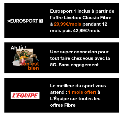
Eurosport 1 inclus à partir de
l’offre Livebox Classic Fibre
29,99 € par mois
à
29,99€/mois
pendant 12
42,99 € par m
mois puis
42,99€/mois
Une super connexion pour
tout faire chez vous avec la
5G. Sans engagement
Le meilleur du sport vous
attend :
1 mois offert
à
L’Équipe sur toutes les
offres Fibre