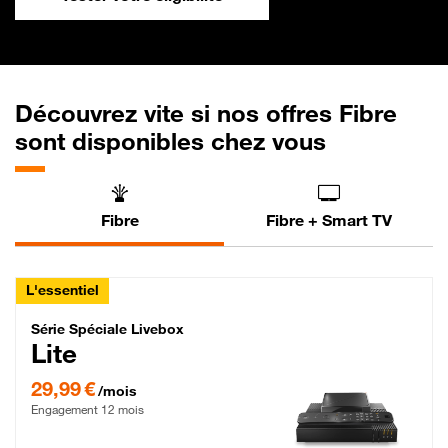
Découvrez vite si nos offres Fibre
sont disponibles chez vous
Fibre
Fibre + Smart TV
L'essentiel
Série Spéciale Livebox Lite Fibre
Série Spéciale Livebox
Lite
29,99 € par mois , Engagement 12 mois
29,99 €
/mois
Engagement 12 mois