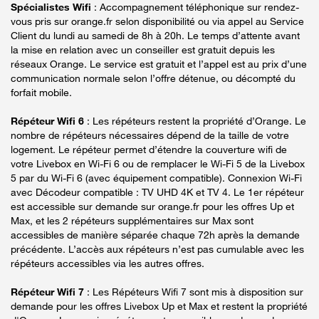
Spécialistes Wifi
: Accompagnement téléphonique sur rendez-
vous pris sur orange.fr selon disponibilité ou via appel au Service
Client du lundi au samedi de 8h à 20h. Le temps d’attente avant
la mise en relation avec un conseiller est gratuit depuis les
réseaux Orange. Le service est gratuit et l’appel est au prix d’une
communication normale selon l’offre détenue, ou décompté du
forfait mobile.
Répéteur Wifi 6
: Les répéteurs restent la propriété d’Orange. Le
nombre de répéteurs nécessaires dépend de la taille de votre
logement. Le répéteur permet d’étendre la couverture wifi de
votre Livebox en Wi-Fi 6 ou de remplacer le Wi-Fi 5 de la Livebox
5 par du Wi-Fi 6 (avec équipement compatible). Connexion Wi-Fi
avec Décodeur compatible : TV UHD 4K et TV 4. Le 1er répéteur
est accessible sur demande sur orange.fr pour les offres Up et
Max, et les 2 répéteurs supplémentaires sur Max sont
accessibles de manière séparée chaque 72h après la demande
précédente. L’accès aux répéteurs n’est pas cumulable avec les
répéteurs accessibles via les autres offres.
Répéteur Wifi 7
: Les Répéteurs Wifi 7 sont mis à disposition sur
demande pour les offres Livebox Up et Max et restent la propriété