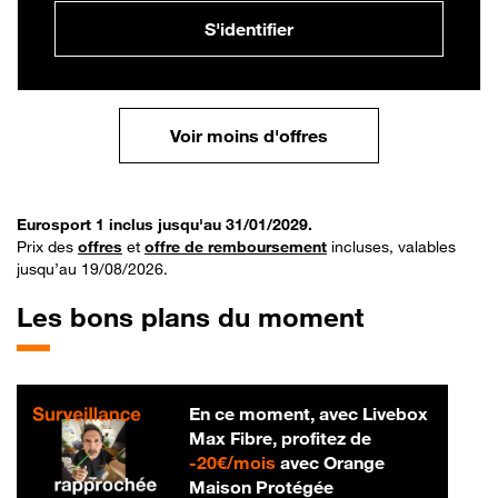
S'identifier
Voir moins d'offres
Eurosport 1 inclus jusqu'au 31/01/2029.
Prix des
offres
et
offre de remboursement
incluses, valables
jusqu’au 19/08/2026.
Les bons plans du moment
En ce moment, avec Livebox
Max Fibre, profitez de
20 € par mois
-
20€/mois
avec Orange
Maison Protégée