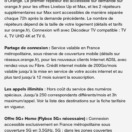
d'Orange. Le premier répéteur est accessible sur demande sur
orange.fr pour les offres Livebox Up et Max, et les 2 répéteurs
supplémentaires sur Max sont accessibles de manière séparée
chaque 72h après la demande précédente. Le nombre de
répéteurs dépend de la taille de votre logement (détails et tarifs
sur orange.fr). Connexion wifi avec Décodeur TV compatible : TV
4, TV UHD 4K et TV 6.
Partage de connexion :
Service valable en France
métropolitaine, sous réserve de couverture mobile (détails sur
réseaux.orange.fr), pour les nouveaux clients Internet ADSL avec
rendez-vous ou Fibre. Crédit internet mobile de 200Go/mois
valable jusqu'à la mise en service de votre accès internet et au
plus tard jusqu'à 12 mois suivant la souscription.
Les appels illimités
: Hors coût du service des numéros
spéciaux. Jusqu’à 250 correspondants différents/mois et 3h
maximum/appel. Voir la liste des destinations sur la fiche tarifaire
en vigueur.
Offre 5G+ Home (Flybox 5G+ nécessaire) :
Connexion
accessible exclusivement en France métropolitaine sous
couverture 5G en 3,5GHz. 5G : dans les zones couvertes