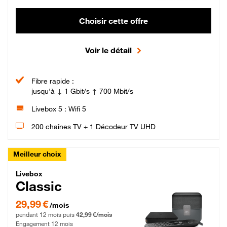
Choisir cette offre
Voir le détail
Fibre rapide :
jusqu'à ↓ 1 Gbit/s ↑ 700 Mbit/s
Livebox 5 : Wifi 5
200 chaînes TV + 1 Décodeur TV UHD
Meilleur choix
Livebox Classic Fibre
Livebox
Classic
29,99 € par mois pendant 12 mois puis 42,99 € par mois, Engagement 12 moi
29,99 €
/mois
pendant 12 mois puis
42,99 €/mois
Engagement 12 mois