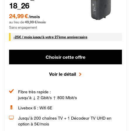
18_26
24,99 € par mois pendant 0 mois puis 49,99 € par mois, Sans engagement
24,99 €
/mois
au lieu de
49,99 €/mois
Sans engagement
25 € par mois
-
25€ / mois
jusqu'à votre 27ème anniversaire
Choisir cette offre
Voir le détail
Fibre très rapide :
jusqu'à ↓ 2 Gbit/s ↑ 800 Mbit/s
Livebox 6 : Wifi 6E
Jusqu’à 200 chaînes TV + 1 Décodeur TV UHD en
option à 5€/mois