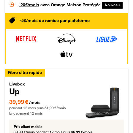
-20€/mois
avec Orange Maison Protégée
Nouveau
-5€/mois de remise par plateforme
Fibre ultra rapide
Livebox Up Fibre
Livebox
Up
39,99 € par mois pendant 12 mois puis 51,99 € par mois, Engagement 12 moi
39,99 €
/mois
pendant 12 mois puis
51,99 €/mois
Engagement 12 mois
Prix client mobile
39,99 €/mois
pendant 12 mois puis
46,99 €/mois