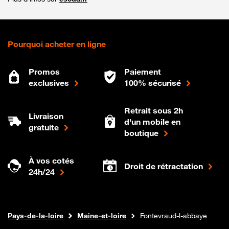
Pourquoi acheter en ligne
Promos
Paiement
exclusives
100% sécurisé
Retrait sous 2h
Livraison
d'un mobile en
gratuite
boutique
À vos cotés
Droit de rétractation
24h/24
Internet fibre
Boutique Orange
Pays-de-la-loire
Maine-et-loire
Fontevraud-l-abbaye