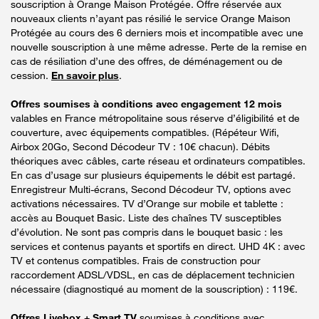
souscription à Orange Maison Protégée. Offre réservée aux
nouveaux clients n’ayant pas résilié le service Orange Maison
Protégée au cours des 6 derniers mois et incompatible avec une
nouvelle souscription à une même adresse. Perte de la remise en
cas de résiliation d’une des offres, de déménagement ou de
cession.
En savoir plus
.
Offres soumises à conditions avec engagement 12 mois
valables en France métropolitaine sous réserve d’éligibilité et de
couverture, avec équipements compatibles. (Répéteur Wifi,
Airbox 20Go, Second Décodeur TV : 10€ chacun). Débits
théoriques avec câbles, carte réseau et ordinateurs compatibles.
En cas d’usage sur plusieurs équipements le débit est partagé.
Enregistreur Multi-écrans, Second Décodeur TV, options avec
activations nécessaires. TV d’Orange sur mobile et tablette :
accès au Bouquet Basic. Liste des chaînes TV susceptibles
d’évolution. Ne sont pas compris dans le bouquet basic : les
services et contenus payants et sportifs en direct. UHD 4K : avec
TV et contenus compatibles. Frais de construction pour
raccordement ADSL/VDSL, en cas de déplacement technicien
nécessaire (diagnostiqué au moment de la souscription) : 119€.
Offres Livebox + Smart TV
soumises à conditions avec