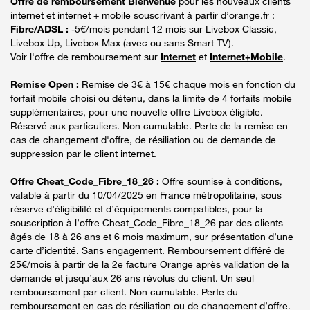
Offre de remboursement Bienvenue
pour les nouveaux clients
internet et internet + mobile souscrivant à partir d’orange.fr :
Fibre/ADSL :
-5€/mois pendant 12 mois sur Livebox Classic,
Livebox Up, Livebox Max (avec ou sans Smart TV).
Voir l'offre de remboursement sur
Internet
et
Internet+Mobile
.
Remise Open :
Remise de 3€ à 15€ chaque mois en fonction du
forfait mobile choisi ou détenu, dans la limite de 4 forfaits mobile
supplémentaires, pour une nouvelle offre Livebox éligible.
Réservé aux particuliers. Non cumulable. Perte de la remise en
cas de changement d'offre, de résiliation ou de demande de
suppression par le client internet.
Offre Cheat_Code_Fibre_18_26 :
Offre soumise à conditions,
valable à partir du 10/04/2025 en France métropolitaine, sous
réserve d’éligibilité et d’équipements compatibles, pour la
souscription à l’offre Cheat_Code_Fibre_18_26 par des clients
âgés de 18 à 26 ans et 6 mois maximum, sur présentation d’une
carte d’identité. Sans engagement. Remboursement différé de
25€/mois à partir de la 2e facture Orange après validation de la
demande et jusqu’aux 26 ans révolus du client. Un seul
remboursement par client. Non cumulable. Perte du
remboursement en cas de résiliation ou de changement d’offre.