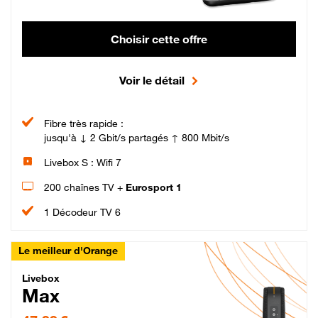
Choisir cette offre
Voir le détail
Fibre très rapide :
jusqu'à ↓ 2 Gbit/s partagés ↑ 800 Mbit/s
Livebox S : Wifi 7
200 chaînes TV +
Eurosport 1
1 Décodeur TV 6
Le meilleur d'Orange
Livebox Max Fibre
Livebox
Max
47,99 € par mois pendant 12 mois puis 57,99 € par mois, Engagement 12 moi