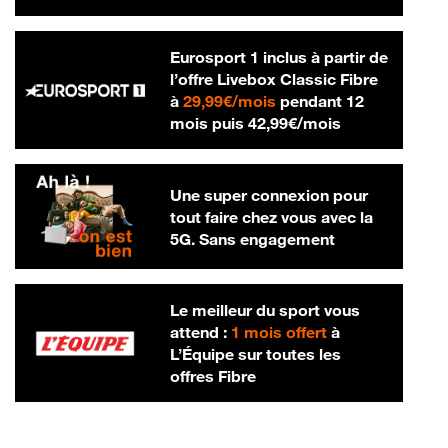
Eurosport 1 inclus à partir de
l’offre Livebox Classic Fibre
29,99 € par mois
à
29,99€/mois
pendant 12
42,99 € par m
mois puis
42,99€/mois
Une super connexion pour
tout faire chez vous avec la
5G. Sans engagement
Le meilleur du sport vous
attend :
1 mois offert
à
L’Équipe sur toutes les
offres Fibre