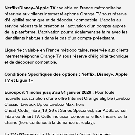
Netflix/Disney+/Apple TV :
valable en France métropolitaine,
réservée aux clients internet téléphone Orange TV sous réserve
d’éligibilité technique et de décodeur compatible. L'accès au
service nécessite la création et l'activation d'un compte auprès
de la plateforme. L’activation pourra également se faire avec les
identifiants habituels dans le cas d’un compte préexistant.
Ligue 1+ :
valable en France métropolitaine, réservée aux clients
internet téléphone Orange TV sous réserve d’éligibilité technique
et de décodeur compatible.
Conditions Spécifiques des options :
Netflix
,
Disney+
,
Apple
TV
et
Ligue 1+
Eurosport 1 inclus jusqu’au 31 janvier 2029 :
Pour toute
nouvelle souscription d’une offre Internet Orange éligible (Livebox
Classic, Livebox Up ou Livebox Max, hors
Cheat_Code_Fibre_18_26 et Séries Spéciales), sur ADSL ou sur
Fibre ou Smart TV. Cette inclusion concerne le flux linéaire de la
chaine (hors contenus à la demande et replay).
La TV d'Orange :
La TV à la demande Accès à certains