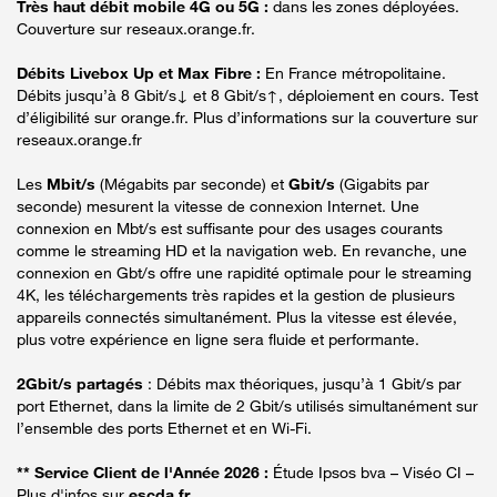
Très haut débit mobile 4G ou 5G :
dans les zones déployées.
Couverture sur reseaux.orange.fr.
Débits Livebox Up et Max Fibre :
En France métropolitaine.
Débits jusqu’à 8 Gbit/s↓ et 8 Gbit/s↑, déploiement en cours. Test
d’éligibilité sur orange.fr. Plus d’informations sur la couverture sur
reseaux.orange.fr
Les
Mbit/s
(Mégabits par seconde) et
Gbit/s
(Gigabits par
seconde) mesurent la vitesse de connexion Internet. Une
connexion en Mbt/s est suffisante pour des usages courants
comme le streaming HD et la navigation web. En revanche, une
connexion en Gbt/s offre une rapidité optimale pour le streaming
4K, les téléchargements très rapides et la gestion de plusieurs
appareils connectés simultanément. Plus la vitesse est élevée,
plus votre expérience en ligne sera fluide et performante.
2Gbit/s partagés
: Débits max théoriques, jusqu’à 1 Gbit/s par
port Ethernet, dans la limite de 2 Gbit/s utilisés simultanément sur
l’ensemble des ports Ethernet et en Wi-Fi.
** Service Client de l'Année 2026 :
Étude Ipsos bva – Viséo CI –
Plus d'infos sur
escda.fr