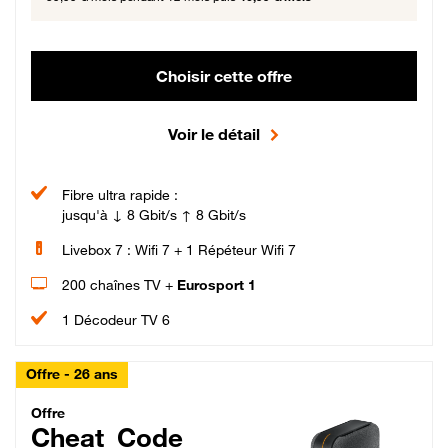
Choisir cette offre
Voir le détail
Fibre ultra rapide :
jusqu'à ↓ 8 Gbit/s ↑ 8 Gbit/s
Livebox 7 : Wifi 7 + 1 Répéteur Wifi 7
200 chaînes TV +
Eurosport 1
1 Décodeur TV 6
Offre - 26 ans
Cheat_Code Fibre_18_26
Offre
Cheat_Code