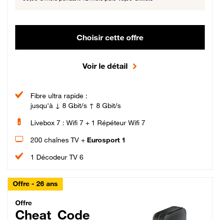
Choisir cette offre
Voir le détail
Fibre ultra rapide :
jusqu'à ↓ 8 Gbit/s ↑ 8 Gbit/s
Livebox 7 : Wifi 7 + 1 Répéteur Wifi 7
200 chaînes TV +
Eurosport 1
1 Décodeur TV 6
Offre - 26 ans
Cheat_Code Fibre_18_26
Offre
Cheat_Code