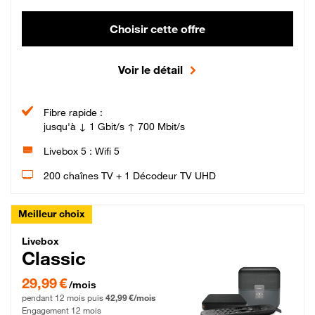
Choisir cette offre
Voir le détail
Fibre rapide :
jusqu'à ↓ 1 Gbit/s ↑ 700 Mbit/s
Livebox 5 : Wifi 5
200 chaînes TV + 1 Décodeur TV UHD
Meilleur choix
Livebox Classic Fibre
Livebox
Classic
29,99 € par mois pendant 12 mois puis 42,99 € par mois, Engagement 12 moi
29,99 €
/mois
pendant 12 mois puis
42,99 €/mois
Engagement 12 mois