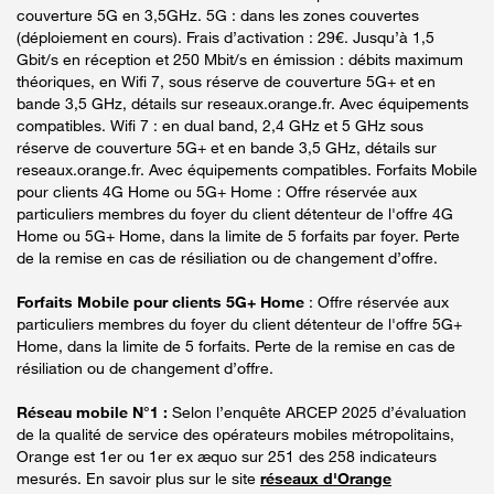
couverture 5G en 3,5GHz. 5G : dans les zones couvertes
(déploiement en cours). Frais d’activation : 29€. Jusqu’à 1,5
Gbit/s en réception et 250 Mbit/s en émission : débits maximum
théoriques, en Wifi 7, sous réserve de couverture 5G+ et en
bande 3,5 GHz, détails sur reseaux.orange.fr. Avec équipements
compatibles. Wifi 7 : en dual band, 2,4 GHz et 5 GHz sous
réserve de couverture 5G+ et en bande 3,5 GHz, détails sur
reseaux.orange.fr. Avec équipements compatibles. Forfaits Mobile
pour clients 4G Home ou 5G+ Home : Offre réservée aux
particuliers membres du foyer du client détenteur de l'offre 4G
Home ou 5G+ Home, dans la limite de 5 forfaits par foyer. Perte
de la remise en cas de résiliation ou de changement d’offre.
Forfaits Mobile pour clients 5G+ Home
: Offre réservée aux
particuliers membres du foyer du client détenteur de l'offre 5G+
Home, dans la limite de 5 forfaits. Perte de la remise en cas de
résiliation ou de changement d’offre.
Réseau mobile N°1 :
Selon l’enquête ARCEP 2025 d’évaluation
de la qualité de service des opérateurs mobiles métropolitains,
Orange est 1er ou 1er ex æquo sur 251 des 258 indicateurs
mesurés. En savoir plus sur le site
réseaux d'Orange