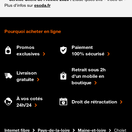
Plus d'infos sur
escda.fr
Pourquoi acheter en ligne
Promos
Paiement
exclusives
100% sécurisé
Retrait sous 2h
Livraison
d'un mobile en
gratuite
boutique
À vos cotés
Droit de rétractation
24h/24
Boutique Orange
Internet fibre
Pays-de-la-loire
Maine-et-loire
Cholet