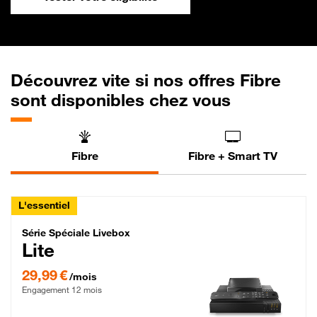
Découvrez vite si nos offres Fibre
sont disponibles chez vous
Fibre
Fibre + Smart TV
L'essentiel
Série Spéciale Livebox Lite Fibre
Série Spéciale Livebox
Lite
29,99 € par mois , Engagement 12 mois
29,99 €
/mois
Engagement 12 mois