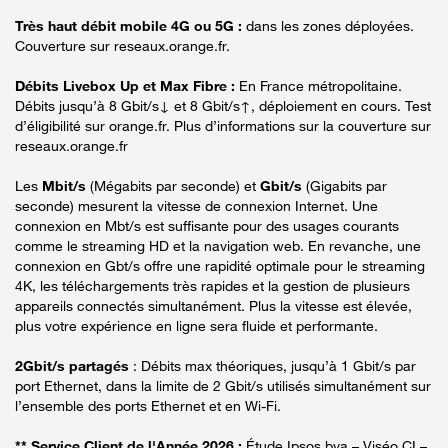
Très haut débit mobile 4G ou 5G :
dans les zones déployées.
Couverture sur reseaux.orange.fr.
Débits Livebox Up et Max Fibre :
En France métropolitaine.
Débits jusqu’à 8 Gbit/s↓ et 8 Gbit/s↑, déploiement en cours. Test
d’éligibilité sur orange.fr. Plus d’informations sur la couverture sur
reseaux.orange.fr
Les
Mbit/s
(Mégabits par seconde) et
Gbit/s
(Gigabits par
seconde) mesurent la vitesse de connexion Internet. Une
connexion en Mbt/s est suffisante pour des usages courants
comme le streaming HD et la navigation web. En revanche, une
connexion en Gbt/s offre une rapidité optimale pour le streaming
4K, les téléchargements très rapides et la gestion de plusieurs
appareils connectés simultanément. Plus la vitesse est élevée,
plus votre expérience en ligne sera fluide et performante.
2Gbit/s partagés
: Débits max théoriques, jusqu’à 1 Gbit/s par
port Ethernet, dans la limite de 2 Gbit/s utilisés simultanément sur
l’ensemble des ports Ethernet et en Wi-Fi.
** Service Client de l'Année 2026 :
Étude Ipsos bva – Viséo CI –