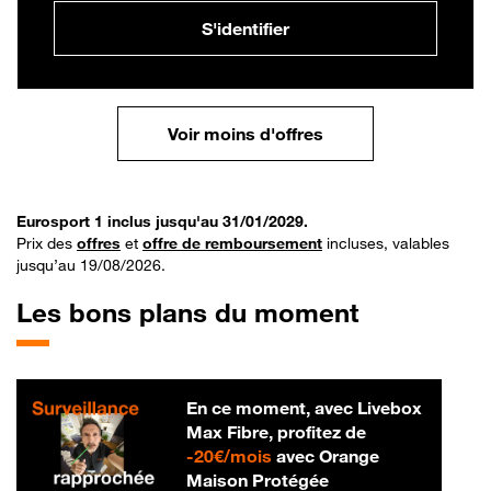
S'identifier
Voir moins d'offres
Eurosport 1 inclus jusqu'au 31/01/2029.
Prix des
offres
et
offre de remboursement
incluses, valables
jusqu’au 19/08/2026.
Les bons plans du moment
En ce moment, avec Livebox
Max Fibre, profitez de
20 € par mois
-
20€/mois
avec Orange
Maison Protégée