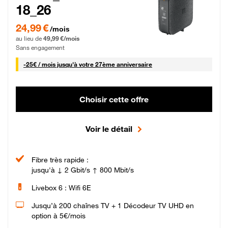
18_26
24,99 € par mois pendant 0 mois puis 49,99 € par mois, Sans engagement
24,99 €
/mois
au lieu de
49,99 €/mois
Sans engagement
25 € par mois
-
25€ / mois
jusqu'à votre 27ème anniversaire
Choisir cette offre
Voir le détail
Fibre très rapide :
jusqu'à ↓ 2 Gbit/s ↑ 800 Mbit/s
Livebox 6 : Wifi 6E
Jusqu’à 200 chaînes TV + 1 Décodeur TV UHD en
option à 5€/mois