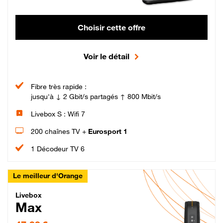
Choisir cette offre
Voir le détail
Fibre très rapide :
jusqu'à ↓ 2 Gbit/s partagés ↑ 800 Mbit/s
Livebox S : Wifi 7
200 chaînes TV +
Eurosport 1
1 Décodeur TV 6
Le meilleur d'Orange
Livebox Max Fibre
Livebox
Max
47,99 € par mois pendant 12 mois puis 57,99 € par mois, Engagement 12 moi