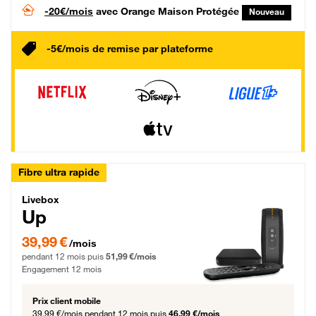
-20€/mois
avec Orange Maison Protégée
Nouveau
-5€/mois de remise par plateforme
Fibre ultra rapide
Livebox Up Fibre
Livebox
Up
39,99 € par mois pendant 12 mois puis 51,99 € par mois, Engagement 12 moi
39,99 €
/mois
pendant 12 mois puis
51,99 €/mois
Engagement 12 mois
Prix client mobile
39,99 €/mois
pendant 12 mois puis
46,99 €/mois