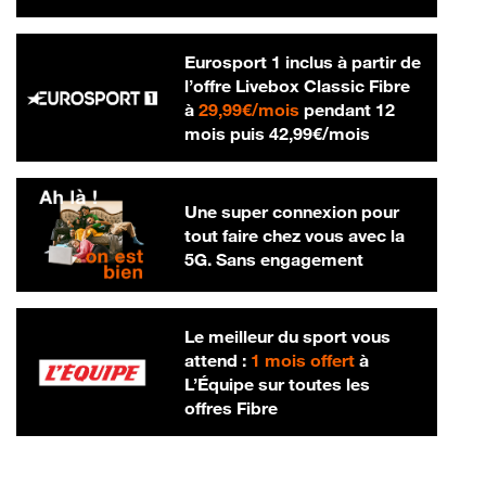
Eurosport 1 inclus à partir de
l’offre Livebox Classic Fibre
29,99 € par mois
à
29,99€/mois
pendant 12
42,99 € par m
mois puis
42,99€/mois
Une super connexion pour
tout faire chez vous avec la
5G. Sans engagement
Le meilleur du sport vous
attend :
1 mois offert
à
L’Équipe sur toutes les
offres Fibre