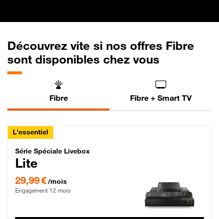
Découvrez vite si nos offres Fibre
sont disponibles chez vous
Fibre
Fibre + Smart TV
L'essentiel
Série Spéciale Livebox Lite Fibre
Série Spéciale Livebox
Lite
29,99 € par mois , Engagement 12 mois
29,99 €
/mois
Engagement 12 mois