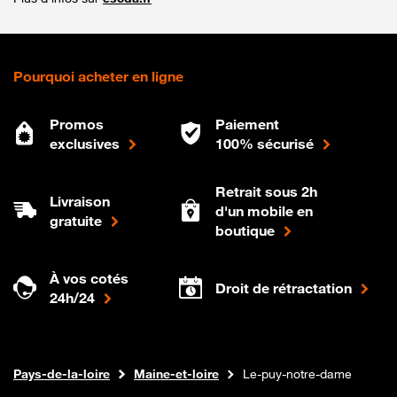
Pourquoi acheter en ligne
Promos
Paiement
exclusives
100% sécurisé
Retrait sous 2h
Livraison
d'un mobile en
gratuite
boutique
À vos cotés
Droit de rétractation
24h/24
Internet fibre
Boutique Orange
Pays-de-la-loire
Maine-et-loire
Le-puy-notre-dame