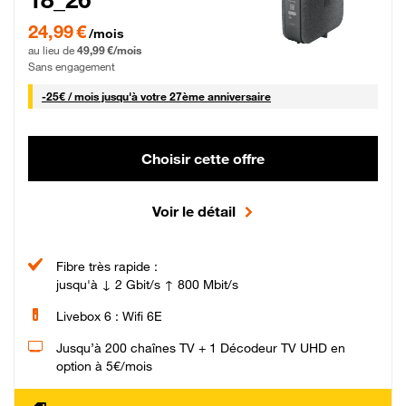
24,99 € par mois pendant 0 mois puis 49,99 € par mois, Sans engagement
24,99 €
/mois
au lieu de
49,99 €/mois
Sans engagement
25 € par mois
-
25€ / mois
jusqu'à votre 27ème anniversaire
Choisir cette offre
Voir le détail
Fibre très rapide :
jusqu'à ↓ 2 Gbit/s ↑ 800 Mbit/s
Livebox 6 : Wifi 6E
Jusqu’à 200 chaînes TV + 1 Décodeur TV UHD en
option à 5€/mois