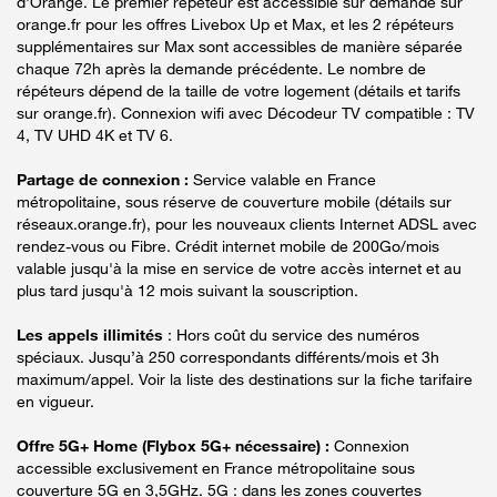
d'Orange. Le premier répéteur est accessible sur demande sur
orange.fr pour les offres Livebox Up et Max, et les 2 répéteurs
supplémentaires sur Max sont accessibles de manière séparée
chaque 72h après la demande précédente. Le nombre de
répéteurs dépend de la taille de votre logement (détails et tarifs
sur orange.fr). Connexion wifi avec Décodeur TV compatible : TV
4, TV UHD 4K et TV 6.
Partage de connexion :
Service valable en France
métropolitaine, sous réserve de couverture mobile (détails sur
réseaux.orange.fr), pour les nouveaux clients Internet ADSL avec
rendez-vous ou Fibre. Crédit internet mobile de 200Go/mois
valable jusqu'à la mise en service de votre accès internet et au
plus tard jusqu'à 12 mois suivant la souscription.
Les appels illimités
: Hors coût du service des numéros
spéciaux. Jusqu’à 250 correspondants différents/mois et 3h
maximum/appel. Voir la liste des destinations sur la fiche tarifaire
en vigueur.
Offre 5G+ Home (Flybox 5G+ nécessaire) :
Connexion
accessible exclusivement en France métropolitaine sous
couverture 5G en 3,5GHz. 5G : dans les zones couvertes