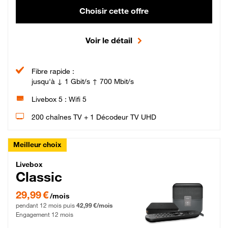
Choisir cette offre
Voir le détail
Fibre rapide :
jusqu'à ↓ 1 Gbit/s ↑ 700 Mbit/s
Livebox 5 : Wifi 5
200 chaînes TV + 1 Décodeur TV UHD
Meilleur choix
Livebox Classic Fibre
Livebox
Classic
29,99 € par mois pendant 12 mois puis 42,99 € par mois, Engagement 12 moi
29,99 €
/mois
pendant 12 mois puis
42,99 €/mois
Engagement 12 mois