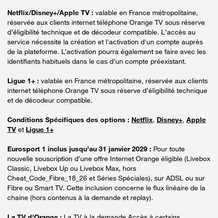
Netflix/Disney+/Apple TV :
valable en France métropolitaine,
réservée aux clients internet téléphone Orange TV sous réserve
d’éligibilité technique et de décodeur compatible. L'accès au
service nécessite la création et l'activation d'un compte auprès
de la plateforme. L’activation pourra également se faire avec les
identifiants habituels dans le cas d’un compte préexistant.
Ligue 1+ :
valable en France métropolitaine, réservée aux clients
internet téléphone Orange TV sous réserve d’éligibilité technique
et de décodeur compatible.
Conditions Spécifiques des options :
Netflix
,
Disney+
,
Apple
TV
et
Ligue 1+
Eurosport 1 inclus jusqu’au 31 janvier 2029 :
Pour toute
nouvelle souscription d’une offre Internet Orange éligible (Livebox
Classic, Livebox Up ou Livebox Max, hors
Cheat_Code_Fibre_18_26 et Séries Spéciales), sur ADSL ou sur
Fibre ou Smart TV. Cette inclusion concerne le flux linéaire de la
chaine (hors contenus à la demande et replay).
La TV d'Orange :
La TV à la demande Accès à certains