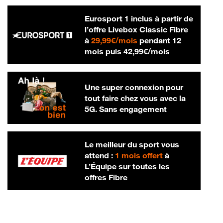
Eurosport 1 inclus à partir de
l’offre Livebox Classic Fibre
29,99 € par mois
à
29,99€/mois
pendant 12
42,99 € par m
mois puis
42,99€/mois
Une super connexion pour
tout faire chez vous avec la
5G. Sans engagement
Le meilleur du sport vous
attend :
1 mois offert
à
L’Équipe sur toutes les
offres Fibre