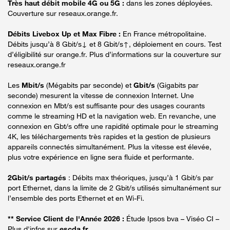
Très haut débit mobile 4G ou 5G :
dans les zones déployées.
Couverture sur reseaux.orange.fr.
Débits Livebox Up et Max Fibre :
En France métropolitaine.
Débits jusqu’à 8 Gbit/s↓ et 8 Gbit/s↑, déploiement en cours. Test
d’éligibilité sur orange.fr. Plus d’informations sur la couverture sur
reseaux.orange.fr
Les
Mbit/s
(Mégabits par seconde) et
Gbit/s
(Gigabits par
seconde) mesurent la vitesse de connexion Internet. Une
connexion en Mbt/s est suffisante pour des usages courants
comme le streaming HD et la navigation web. En revanche, une
connexion en Gbt/s offre une rapidité optimale pour le streaming
4K, les téléchargements très rapides et la gestion de plusieurs
appareils connectés simultanément. Plus la vitesse est élevée,
plus votre expérience en ligne sera fluide et performante.
2Gbit/s partagés
: Débits max théoriques, jusqu’à 1 Gbit/s par
port Ethernet, dans la limite de 2 Gbit/s utilisés simultanément sur
l’ensemble des ports Ethernet et en Wi-Fi.
** Service Client de l'Année 2026 :
Étude Ipsos bva – Viséo CI –
Plus d'infos sur
escda.fr