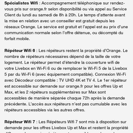
Spécialistes Wifi
: Accompagnement téléphonique sur rendez-
vous pris sur orange.fr selon disponibilité ou via appel au Service
Client du lundi au samedi de 8h à 20h. Le temps d’attente avant
la mise en relation avec un conseiller est gratuit depuis les
réseaux Orange. Le service est gratuit et l’appel est au prix d’une
communication normale selon l’offre détenue, ou décompté du
forfait mobile.
Répéteur Wifi 6
: Les répéteurs restent la propriété d’Orange. Le
nombre de répéteurs nécessaires dépend de la taille de votre
logement. Le répéteur permet d’étendre la couverture wifi de
votre Livebox en Wi-Fi 6 ou de remplacer le Wi-Fi 5 de la Livebox
5 par du Wi-Fi 6 (avec équipement compatible). Connexion Wi-Fi
avec Décodeur compatible : TV UHD 4K et TV 4. Le 1er répéteur
est accessible sur demande sur orange.fr pour les offres Up et
Max, et les 2 répéteurs supplémentaires sur Max sont
accessibles de manière séparée chaque 72h après la demande
précédente. L’accès aux répéteurs n’est pas cumulable avec les
répéteurs accessibles via les autres offres.
Répéteur Wifi 7
: Les Répéteurs Wifi 7 sont mis à disposition sur
demande pour les offres Livebox Up et Max et restent la propriété