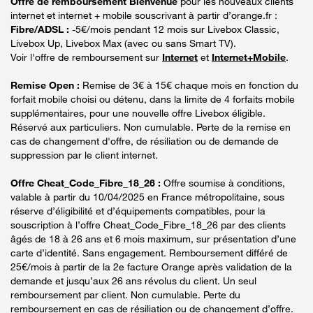
Offre de remboursement Bienvenue
pour les nouveaux clients
internet et internet + mobile souscrivant à partir d’orange.fr :
Fibre/ADSL :
-5€/mois pendant 12 mois sur Livebox Classic,
Livebox Up, Livebox Max (avec ou sans Smart TV).
Voir l'offre de remboursement sur
Internet
et
Internet+Mobile
.
Remise Open :
Remise de 3€ à 15€ chaque mois en fonction du
forfait mobile choisi ou détenu, dans la limite de 4 forfaits mobile
supplémentaires, pour une nouvelle offre Livebox éligible.
Réservé aux particuliers. Non cumulable. Perte de la remise en
cas de changement d'offre, de résiliation ou de demande de
suppression par le client internet.
Offre Cheat_Code_Fibre_18_26 :
Offre soumise à conditions,
valable à partir du 10/04/2025 en France métropolitaine, sous
réserve d’éligibilité et d’équipements compatibles, pour la
souscription à l’offre Cheat_Code_Fibre_18_26 par des clients
âgés de 18 à 26 ans et 6 mois maximum, sur présentation d’une
carte d’identité. Sans engagement. Remboursement différé de
25€/mois à partir de la 2e facture Orange après validation de la
demande et jusqu’aux 26 ans révolus du client. Un seul
remboursement par client. Non cumulable. Perte du
remboursement en cas de résiliation ou de changement d’offre.