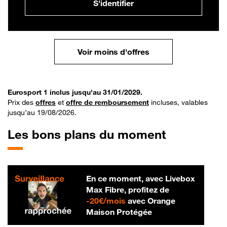
S'identifier
Voir moins d'offres
Eurosport 1 inclus jusqu'au 31/01/2029.
Prix des
offres
et
offre de remboursement
incluses, valables
jusqu’au 19/08/2026.
Les bons plans du moment
En ce moment, avec Livebox
Max Fibre, profitez de
20 € par mois
-
20€/mois
avec Orange
Maison Protégée