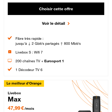
Choisir cette offre
Voir le détail
Fibre très rapide :
jusqu'à ↓ 2 Gbit/s partagés ↑ 800 Mbit/s
Livebox S : Wifi 7
200 chaînes TV +
Eurosport 1
1 Décodeur TV 6
Le meilleur d'Orange
Livebox Max Fibre
Livebox
Max
47,99 € par mois pendant 12 mois puis 57,99 € par mois, Engagement 12 moi
47,99 €
/mois