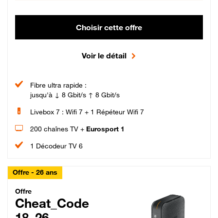
Choisir cette offre
Voir le détail
Fibre ultra rapide :
jusqu'à ↓ 8 Gbit/s ↑ 8 Gbit/s
Livebox 7 : Wifi 7 + 1 Répéteur Wifi 7
200 chaînes TV +
Eurosport 1
1 Décodeur TV 6
Offre - 26 ans
Cheat_Code Fibre_18_26
Offre
Cheat_Code
18_26