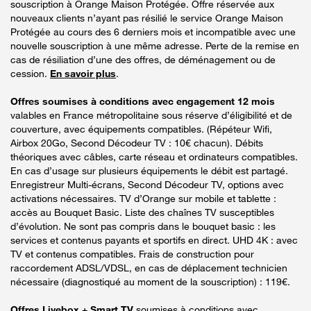
souscription à Orange Maison Protégée. Offre réservée aux
nouveaux clients n’ayant pas résilié le service Orange Maison
Protégée au cours des 6 derniers mois et incompatible avec une
nouvelle souscription à une même adresse. Perte de la remise en
cas de résiliation d’une des offres, de déménagement ou de
cession.
En savoir plus
.
Offres soumises à conditions avec engagement 12 mois
valables en France métropolitaine sous réserve d’éligibilité et de
couverture, avec équipements compatibles. (Répéteur Wifi,
Airbox 20Go, Second Décodeur TV : 10€ chacun). Débits
théoriques avec câbles, carte réseau et ordinateurs compatibles.
En cas d’usage sur plusieurs équipements le débit est partagé.
Enregistreur Multi-écrans, Second Décodeur TV, options avec
activations nécessaires. TV d’Orange sur mobile et tablette :
accès au Bouquet Basic. Liste des chaînes TV susceptibles
d’évolution. Ne sont pas compris dans le bouquet basic : les
services et contenus payants et sportifs en direct. UHD 4K : avec
TV et contenus compatibles. Frais de construction pour
raccordement ADSL/VDSL, en cas de déplacement technicien
nécessaire (diagnostiqué au moment de la souscription) : 119€.
Offres Livebox + Smart TV
soumises à conditions avec