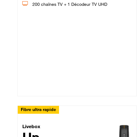
200 chaînes TV + 1 Décodeur TV UHD
Fibre ultra rapide
Livebox Up Fibre
Livebox