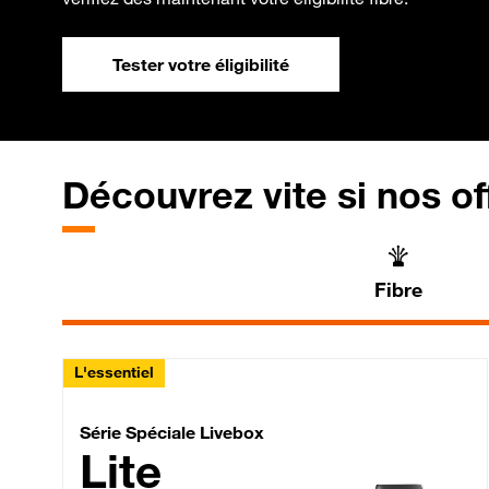
Tester votre éligibilité
Découvrez vite si nos of
Fibre
L'essentiel
Série Spéciale Livebox 
Série Spéciale Livebox
Lite