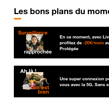
Les bons plans du mom
En ce moment, avec Liv
20
profitez de
-
20€/mois
av
Protégée
Une super connexion po
vous avec la 5G. Sans