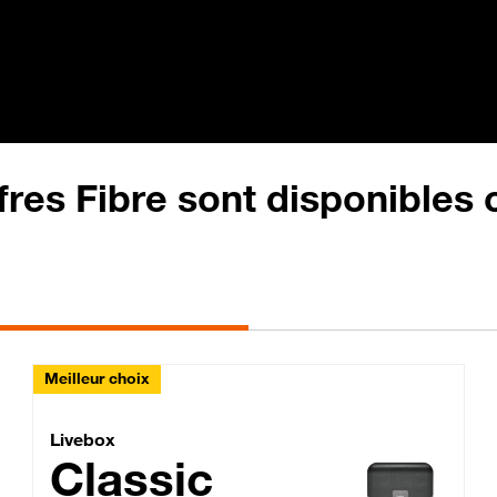
fres Fibre sont disponibles
Meilleur choix
Lite Fibre
Livebox Classic Fibre
Livebox
Classic