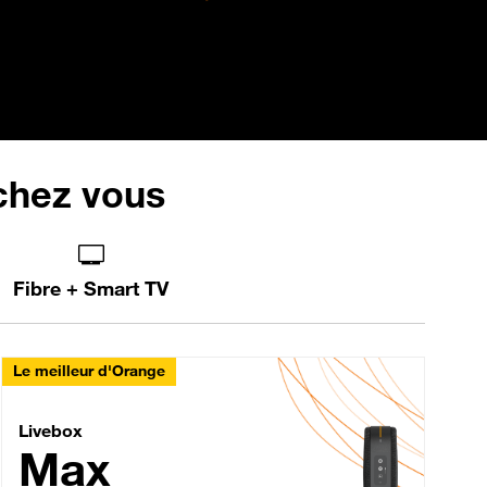
 chez vous
Fibre + Smart TV
Le meilleur d'Orange
Livebox Max Fibre
Livebox
Max