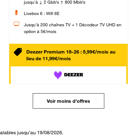
jusqu'à ↓ 2 Gbit/s ↑ 800 Mbit/s
Livebox 6 : Wifi 6E
Jusqu’à 200 chaînes TV + 1 Décodeur TV UHD en
option à 5€/mois
Deezer Premium 18-26 : 5,99€/mois au
lieu de 11,99€/mois
Voir moins d'offres
valables jusqu’au 19/08/2026.