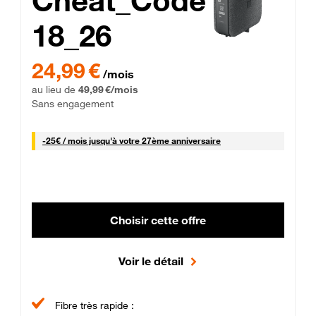
Cheat_Code
18_26
 Engagement 12 mois
24,99 € par mois pendant 0 mois puis 49,99 € par mois, Sans 
24,99 €
/mois
au lieu de
49,99 €/mois
Sans engagement
25 € par mois
-
25€ / mois
jusqu'à votre 27ème anniversaire
Choisir cette offre
Voir le détail
Fibre très rapide :