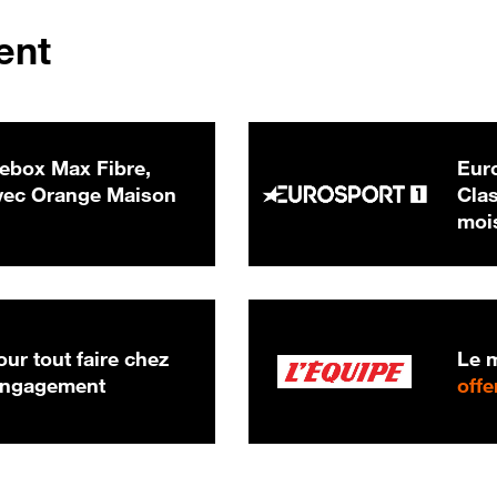
ent
ebox Max Fibre,
Euro
 € par mois
ec Orange Maison
Clas
moi
ur tout faire chez
Le m
 engagement
offe