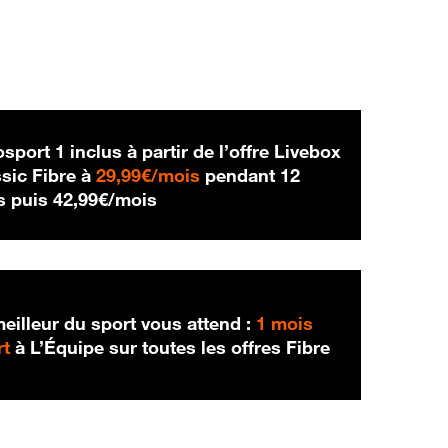
sport 1 inclus à partir de l’offre Livebox
29,99 € par mois
sic Fibre à
29,99€/mois
pendant 12
42,99 € par mois
s puis
42,99€/mois
eilleur du sport vous attend :
1 mois
rt
à L’Équipe sur toutes les offres Fibre