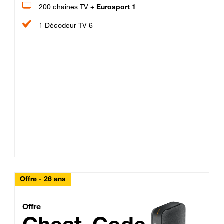
200 chaînes TV +
Eurosport 1
1 Décodeur TV 6
Offre - 26 ans
Cheat_Code Fibre_18_26
Offre