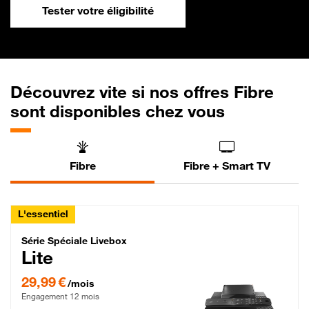
Tester votre éligibilité
Découvrez vite si nos offres Fibre
sont disponibles chez vous
Fibre
Fibre + Smart TV
L'essentiel
Série Spéciale Livebox Lite Fibre
Série Spéciale Livebox
Lite
29,99 € par mois , Engagement 12 mois
29,99 €
/mois
Engagement 12 mois