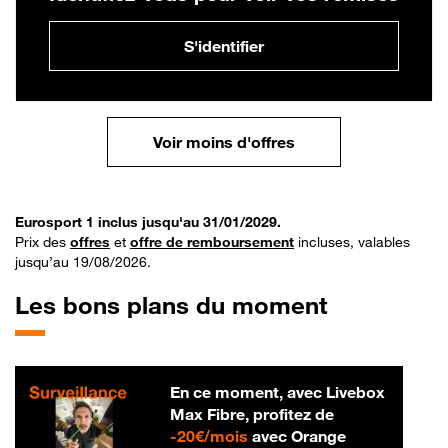
S'identifier
Voir moins d'offres
Eurosport 1 inclus jusqu'au 31/01/2029.
Prix des
offres
et
offre de remboursement
incluses, valables
jusqu’au 19/08/2026.
Les bons plans du moment
En ce moment, avec Livebox
Max Fibre, profitez de
20 € par mois
-
20€/mois
avec Orange