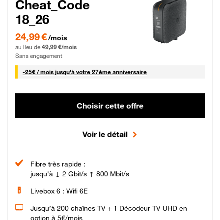
Cheat_Code
18_26
24,99 € par mois pendant 0 mois puis 49,99 € par mois, Sans engagement
24,99 €
/mois
au lieu de
49,99 €/mois
Sans engagement
25 € par mois
-
25€ / mois
jusqu'à votre 27ème anniversaire
Choisir cette offre
Voir le détail
Fibre très rapide :
jusqu'à ↓ 2 Gbit/s ↑ 800 Mbit/s
Livebox 6 : Wifi 6E
Jusqu’à 200 chaînes TV + 1 Décodeur TV UHD en
option à 5€/mois