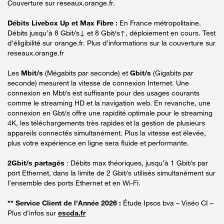
Couverture sur reseaux.orange.fr.
Débits Livebox Up et Max Fibre :
En France métropolitaine.
Débits jusqu’à 8 Gbit/s↓ et 8 Gbit/s↑, déploiement en cours. Test
d’éligibilité sur orange.fr. Plus d’informations sur la couverture sur
reseaux.orange.fr
Les
Mbit/s
(Mégabits par seconde) et
Gbit/s
(Gigabits par
seconde) mesurent la vitesse de connexion Internet. Une
connexion en Mbt/s est suffisante pour des usages courants
comme le streaming HD et la navigation web. En revanche, une
connexion en Gbt/s offre une rapidité optimale pour le streaming
4K, les téléchargements très rapides et la gestion de plusieurs
appareils connectés simultanément. Plus la vitesse est élevée,
plus votre expérience en ligne sera fluide et performante.
2Gbit/s partagés
: Débits max théoriques, jusqu’à 1 Gbit/s par
port Ethernet, dans la limite de 2 Gbit/s utilisés simultanément sur
l’ensemble des ports Ethernet et en Wi-Fi.
** Service Client de l'Année 2026 :
Étude Ipsos bva – Viséo CI –
Plus d'infos sur
escda.fr