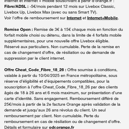
internet et internet + mobile souscrivant à partir d’orange.fr :
Fibre/ADSL :
-5€/mois pendant 12 mois sur Livebox Classic,
Livebox Up, Livebox Max (avec ou sans Smart TV).
Voir l'offre de remboursement sur
Internet
et
Internet+Mobile
.
Remise Open :
Remise de 3€ à 15€ chaque mois en fonction du
forfait mobile choisi ou détenu, dans la limite de 4 forfaits mobile
supplémentaires, pour une nouvelle offre Livebox éligible.
Réservé aux particuliers. Non cumulable. Perte de la remise en
cas de changement d'offre, de résiliation ou de demande de
suppression par le client internet.
Offre Cheat_Code_Fibre_18_26 :
Offre soumise à conditions,
valable à partir du 10/04/2025 en France métropolitaine, sous
réserve d’éligibilité et d’équipements compatibles, pour la
souscription à l’offre Cheat_Code_Fibre_18_26 par des clients
âgés de 18 à 26 ans et 6 mois maximum, sur présentation d’une
carte d’identité. Sans engagement. Remboursement différé de
25€/mois à partir de la 2e facture Orange après validation de la
demande et jusqu’aux 26 ans révolus du client. Un seul
remboursement par client. Non cumulable. Perte du
remboursement en cas de résiliation ou de changement d’offre.
Détails et formulaire sur
odr.orange.fr