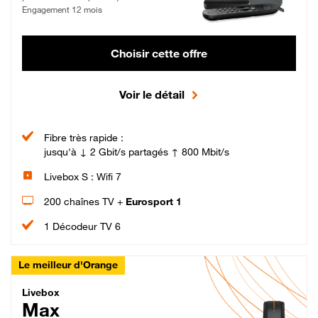
Engagement 12 mois
Choisir cette offre
Voir le détail
Fibre très rapide :
jusqu'à ↓ 2 Gbit/s partagés ↑ 800 Mbit/s
Livebox S : Wifi 7
200 chaînes TV +
Eurosport 1
1 Décodeur TV 6
Le meilleur d'Orange
Livebox Max Fibre
Livebox
Max