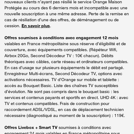
nouveaux clients n’ayant pas résilié le service Orange Maison
Protégée au cours des 6 derniers mois et incompatible avec une
nouvelle souscription à une même adresse. Perte de la remise en
cas de résiliation d’une des offres, de déménagement ou de
cession.
En savoir plus
.
Offres soumises à conditions avec engagement 12 mois
valables en France métropolitaine sous réserve d’éligibilité et de
couverture, avec équipements compatibles. (Répéteur Wifi,
Airbox 20Go, Second Décodeur TV : 10€ chacun). Débits
théoriques avec câbles, carte réseau et ordinateurs compatibles.
En cas d’usage sur plusieurs équipements le débit est partagé.
Enregistreur Multi-écrans, Second Décodeur TV, options avec
activations nécessaires. TV d’Orange sur mobile et tablette :
accès au Bouquet Basic. Liste des chaînes TV susceptibles
d’évolution. Ne sont pas compris dans le bouquet basic : les
services et contenus payants et sportifs en direct. UHD 4K : avec
TV et contenus compatibles. Frais de construction pour
raccordement ADSL/VDSL, en cas de déplacement technicien
nécessaire (diagnostiqué au moment de la souscription) : 119€.
Offres Livebox + Smart TV
soumises à conditions avec
engagement 24 mois valables en France métropolitaine sous