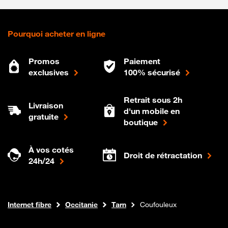
Pourquoi acheter en ligne
Promos
Paiement
exclusives
100% sécurisé
Retrait sous 2h
Livraison
d'un mobile en
gratuite
boutique
À vos cotés
Droit de rétractation
24h/24
Boutique Orange
Internet fibre
Occitanie
Tarn
Coufouleux