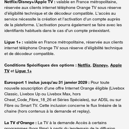
Netflix/Disney+/Apple TV :
valable en France métropolitaine,
réservée aux clients internet téléphone Orange TV sous réserve
d’éligibilité technique et de décodeur compatible. L'accès au
service nécessite la création et l'activation d'un compte auprès
de la plateforme. L’activation pourra également se faire avec les
identifiants habituels dans le cas d’un compte préexistant.
Ligue 1+ :
valable en France métropolitaine, réservée aux clients
internet téléphone Orange TV sous réserve d’éligibilité technique
et de décodeur compatible.
Conditions Spécifiques des options :
Netflix
,
Disney+
,
Apple
TV
et
Ligue 1+
Eurosport 1 inclus jusqu’au 31 janvier 2029 :
Pour toute
nouvelle souscription d’une offre Internet Orange éligible (Livebox
Classic, Livebox Up ou Livebox Max, hors
Cheat_Code_Fibre_18_26 et Séries Spéciales), sur ADSL ou sur
Fibre ou Smart TV. Cette inclusion concerne le flux linéaire de la
chaine (hors contenus à la demande et replay).
La TV d'Orange :
La TV à la demande Accès à certains
programmes (hors films) à partir du lendemain de la diffusion