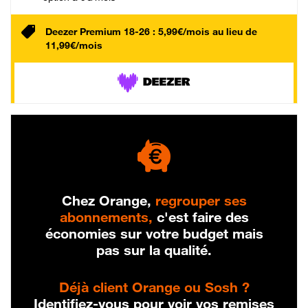
Deezer Premium 18-26 : 5,99€/mois au lieu de
11,99€/mois
Chez Orange,
regrouper ses
abonnements,
c'est faire des
économies sur votre budget mais
pas sur la qualité.
Déjà client Orange ou Sosh ?
Identifiez-vous pour voir vos remises