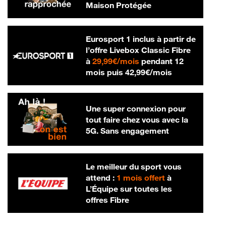
Maison Protégée
Eurosport 1 inclus à partir de
l’offre Livebox Classic Fibre
29,99 € par mois
à
29,99€/mois
pendant 12
42,99 € par m
mois puis
42,99€/mois
Une super connexion pour
tout faire chez vous avec la
5G. Sans engagement
Le meilleur du sport vous
attend :
1 mois offert
à
L’Équipe sur toutes les
offres Fibre