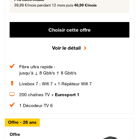
39,99 €/mois
pendant 12 mois puis
46,99 €/mois
Choisir cette offre
Voir le détail
Fibre ultra rapide :
jusqu'à ↓ 8 Gbit/s ↑ 8 Gbit/s
Livebox 7 : Wifi 7 + 1 Répéteur Wifi 7
200 chaînes TV +
Eurosport 1
1 Décodeur TV 6
Offre - 26 ans
Cheat_Code Fibre_18_26
Offre