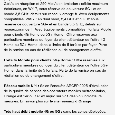
Gbit/s en réception et 250 Mbit/s en émission : débits maximum
théoriques, en Wifi 7, sous réserve de couverture 5G+ et en
bande 3,5 GHz, détails sur reseaux.orange.fr. Avec équipements
compatibles. Wifi 7 : en dual band, 2,4 GHz et 5 GHz sous
réserve de couverture 5G+ et en bande 3,5 GHz, détails sur
reseaux.orange.fr. Avec équipements compatibles. Forfaits Mobile
pour clients 4G Home ou 5G+ Home : Offre réservée aux
particuliers membres du foyer du client détenteur de l'offre 4G
Home ou 5G+ Home, dans la limite de 5 forfaits par foyer. Perte
de la remise en cas de résiliation ou de changement d’offre.
Forfaits Mobile pour clients 5G+ Home
: Offre réservée aux
particuliers membres du foyer du client détenteur de l'offre 5G+
Home, dans la limite de 5 forfaits. Perte de la remise en cas de
résiliation ou de changement d’offre.
Réseau mobile N°1 :
Selon l’enquête ARCEP 2025 d’évaluation
de la qualité de service des opérateurs mobiles métropolitains,
Orange est 1er ou 1er ex æquo sur 251 des 258 indicateurs
mesurés. En savoir plus sur le site
réseaux d'Orange
Très haut débit mobile 4G ou 5G :
dans les zones déployées.