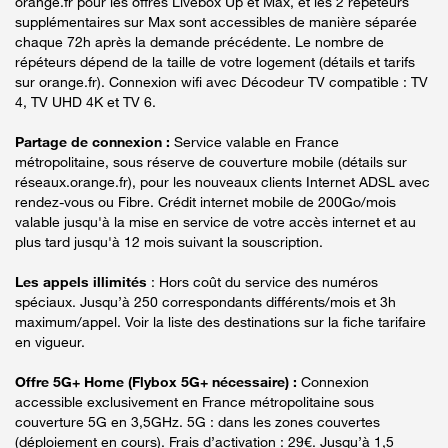
orange.fr pour les offres Livebox Up et Max, et les 2 répéteurs
supplémentaires sur Max sont accessibles de manière séparée
chaque 72h après la demande précédente. Le nombre de
répéteurs dépend de la taille de votre logement (détails et tarifs
sur orange.fr). Connexion wifi avec Décodeur TV compatible : TV
4, TV UHD 4K et TV 6.
Partage de connexion :
Service valable en France
métropolitaine, sous réserve de couverture mobile (détails sur
réseaux.orange.fr), pour les nouveaux clients Internet ADSL avec
rendez-vous ou Fibre. Crédit internet mobile de 200Go/mois
valable jusqu'à la mise en service de votre accès internet et au
plus tard jusqu'à 12 mois suivant la souscription.
Les appels illimités
: Hors coût du service des numéros
spéciaux. Jusqu’à 250 correspondants différents/mois et 3h
maximum/appel. Voir la liste des destinations sur la fiche tarifaire
en vigueur.
Offre 5G+ Home (Flybox 5G+ nécessaire) :
Connexion
accessible exclusivement en France métropolitaine sous
couverture 5G en 3,5GHz. 5G : dans les zones couvertes
(déploiement en cours). Frais d’activation : 29€. Jusqu’à 1,5