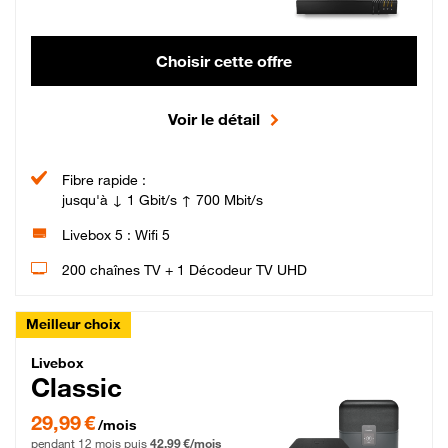
Choisir cette offre
Voir le détail
Fibre rapide :
jusqu'à ↓ 1 Gbit/s ↑ 700 Mbit/s
Livebox 5 : Wifi 5
200 chaînes TV + 1 Décodeur TV UHD
Meilleur choix
Livebox Classic Fibre
Livebox
Classic
29,99 € par mois pendant 12 mois puis 42,99 € par mois, Engagement 12 moi
29,99 €
/mois
pendant 12 mois puis
42,99 €/mois