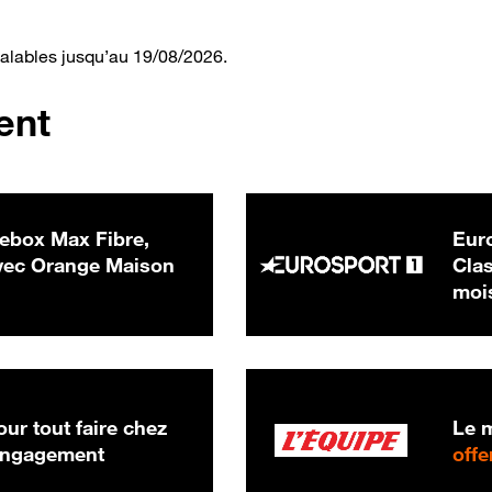
valables jusqu’au 19/08/2026.
ent
ebox Max Fibre,
Euro
 € par mois
ec Orange Maison
Clas
moi
ur tout faire chez
Le m
 engagement
offe