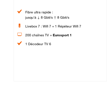
Fibre ultra rapide :
jusqu'à ↓ 8 Gbit/s ↑ 8 Gbit/s
Livebox 7 : Wifi 7 + 1 Répéteur Wifi 7
200 chaînes TV +
Eurosport 1
1 Décodeur TV 6