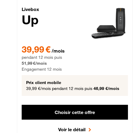
Livebox Up Fibre
Livebox
Up
39,99 € par mois pendant 12 mois puis 51,99 € par mois,
39,99 €
/mois
pendant 12 mois puis
51,99 €/mois
Engagement 12 mois
Prix client mobile
39,99 €/mois
pendant 12 mois puis
46,99 €/mois
Choisir cette offre
Voir le détail