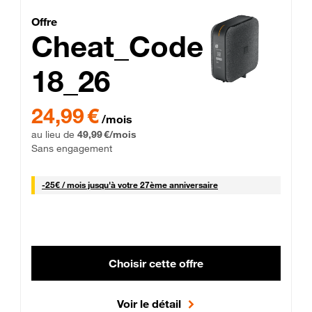
Cheat_Code Fibre_18_26
Offre
Cheat_Code
18_26
 Engagement 12 mois
24,99 € par mois pendant 0 mois puis 49,99 € par mois, Sans 
24,99 €
/mois
au lieu de
49,99 €/mois
Sans engagement
25 € par mois
-
25€ / mois
jusqu'à votre 27ème anniversaire
Choisir cette offre
Voir le détail