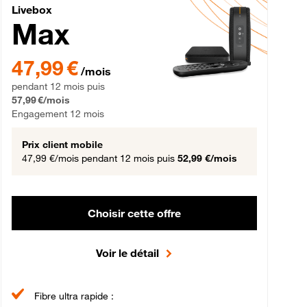
Livebox Max Fibre
Livebox
Max
gement 12 mois
47,99 € par mois pendant 12 mois puis 57,99 € par mois, Engageme
47,99 €
/mois
pendant 12 mois puis
57,99 €/mois
Engagement 12 mois
Prix client mobile
47,99 €/mois
pendant 12 mois puis
52,99 €/mois
Choisir cette offre
Voir le détail
Fibre ultra rapide :