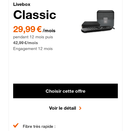
Lite Fibre
Livebox Classic Fibre
Livebox
Classic
29,99 € par mois pendant 12 mois puis 42,99 € par mois, Enga
29,99 €
/mois
pendant 12 mois puis
42,99 €/mois
Engagement 12 mois
Choisir cette offre
Voir le détail
Fibre très rapide :