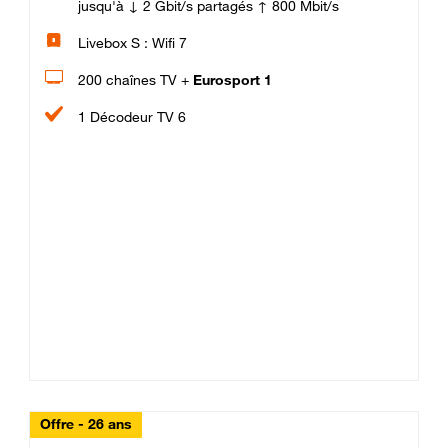
jusqu'à ↓ 2 Gbit/s partagés ↑ 800 Mbit/s
Livebox S : Wifi 7
200 chaînes TV +
Eurosport 1
1 Décodeur TV 6
Offre - 26 ans