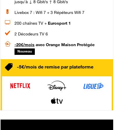
jusqu'à ↓ 8 Gbit/s ↑ 8 Gbit/s
Livebox 7 : Wifi 7 + 3 Répéteurs Wifi 7
200 chaînes TV +
Eurosport 1
2 Décodeurs TV 6
-20€/mois
avec Orange Maison Protégée
Nouveau
-5€/mois de remise par plateforme