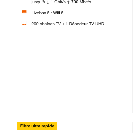
jusqu'à ↓ 1 Gbit/s ↑ 700 Mbit/s
Livebox 5 : Wifi 5
200 chaînes TV + 1 Décodeur TV UHD
Fibre ultra rapide