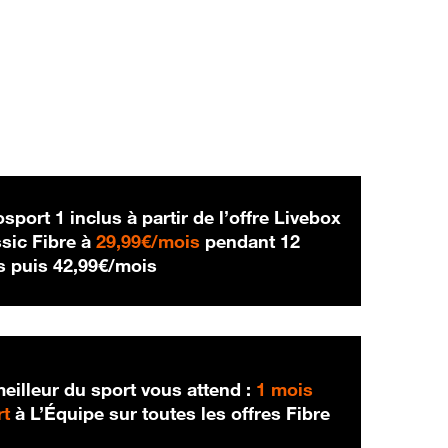
sport 1 inclus à partir de l’offre Livebox
29,99 € par mois
sic Fibre à
29,99€/mois
pendant 12
42,99 € par mois
s puis
42,99€/mois
eilleur du sport vous attend :
1 mois
rt
à L’Équipe sur toutes les offres Fibre