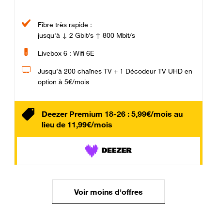
Fibre très rapide :
jusqu'à ↓ 2 Gbit/s ↑ 800 Mbit/s
Livebox 6 : Wifi 6E
Jusqu’à 200 chaînes TV + 1 Décodeur TV UHD en
option à 5€/mois
Deezer Premium 18-26 : 5,99€/mois au
lieu de 11,99€/mois
Voir moins d'offres