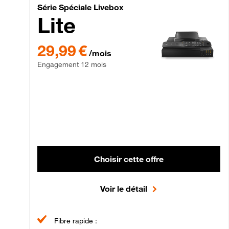
Série Spéciale Livebox 
Série Spéciale Livebox
Lite
29,99 € par mois , Engagement 12 mois
29,99 €
/mois
Engagement 12 mois
Choisir cette offre
Voir le détail
Fibre rapide :