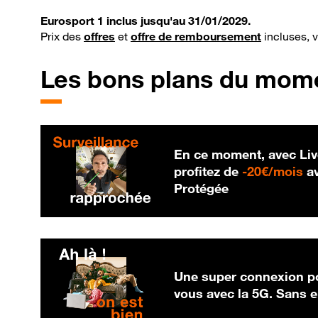
Eurosport 1 inclus jusqu'au 31/01/2029.
Prix des
offres
et
offre de remboursement
incluses, 
Les bons plans du mom
En ce moment, avec Liv
20
profitez de
-
20€/mois
av
Protégée
Une super connexion po
vous avec la 5G. Sans