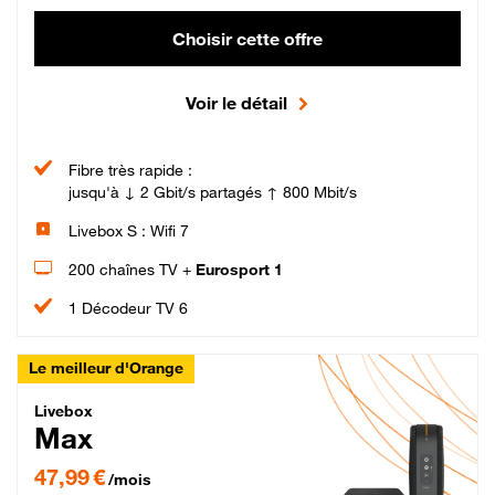
Choisir cette offre
Voir le détail
Fibre très rapide :
jusqu'à ↓ 2 Gbit/s partagés ↑ 800 Mbit/s
Livebox S : Wifi 7
200 chaînes TV +
Eurosport 1
1 Décodeur TV 6
Le meilleur d'Orange
Livebox Max Fibre
Livebox
Max
47,99 € par mois pendant 12 mois puis 57,99 € par mois, Engagement 12 moi
47,99 €
/mois