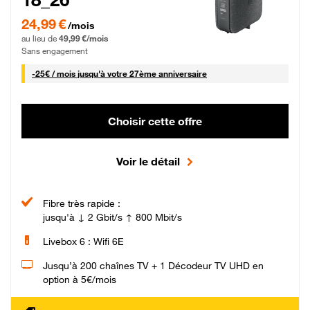
24,99 € par mois pendant 0 mois puis 49,99 € par mois, Sans engagement
24,99 €
/mois
au lieu de
49,99 €/mois
Sans engagement
25 € par mois
-
25€ / mois
jusqu'à votre 27ème anniversaire
Choisir cette offre
Voir le détail
Fibre très rapide :
jusqu'à ↓ 2 Gbit/s ↑ 800 Mbit/s
Livebox 6 : Wifi 6E
Jusqu’à 200 chaînes TV + 1 Décodeur TV UHD en
option à 5€/mois