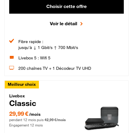
Choisir cette offre
Voir le détail
Fibre rapide :
jusqu'à ↓ 1 Gbit/s ↑ 700 Mbit/s
Livebox 5 : Wifi 5
200 chaînes TV + 1 Décodeur TV UHD
Meilleur choix
Livebox Classic Fibre
Livebox
Classic
29,99 € par mois pendant 12 mois puis 42,99 € par mois, Engagement 12 moi
29,99 €
/mois
pendant 12 mois puis
42,99 €/mois
Engagement 12 mois