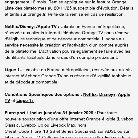
engagement 12 mois. Remise appliquée sur la facture Orange.
Liste des plateformes au 20/11/25 susceptible d’évolution. Détails
et tarifs sur orange.fr. Perte de la remise en cas de résiliation.
Netflix/Disney+/Apple TV :
valable en France métropolitaine,
réservée aux clients internet téléphone Orange TV sous réserve
d’éligibilité technique et de décodeur compatible. L'accès au
service nécessite la création et l'activation d'un compte auprès
de la plateforme. L’activation pourra également se faire avec les
identifiants habituels dans le cas d’un compte préexistant.
Ligue 1+ :
valable en France métropolitaine, réservée aux clients
internet téléphone Orange TV sous réserve d’éligibilité technique
et de décodeur compatible.
Conditions Spécifiques des options :
Netflix
,
Disney+
,
Apple
TV
et
Ligue 1+
Eurosport 1 inclus jusqu’au 31 janvier 2029 :
Pour toute
nouvelle souscription d’une offre Internet Orange éligible (Livebox
Classic, Livebox Up ou Livebox Max, hors
Cheat_Code_Fibre_18_26 et Séries Spéciales), sur ADSL ou sur
Fibre ou Smart TV. Cette inclusion concerne le flux linéaire de la