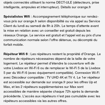
objets connectés utilisant la norme DECT-ULE (détecteurs, prise
intelligente, ampoules et interrupteur). Détails sur orange.fr
Spécialistes Wifi
: Accompagnement téléphonique sur rendez-
vous pris sur orange.fr selon disponibilité ou via appel au Service
Client du lundi au samedi de 8h à 20h. Le temps d’attente avant
la mise en relation avec un conseiller est gratuit depuis les
réseaux Orange. Le service est gratuit et l’appel est au prix d’une
communication normale selon l’offre détenue, ou décompté du
forfait mobile.
Répéteur Wifi 6
: Les répéteurs restent la propriété d’Orange. Le
nombre de répéteurs nécessaires dépend de la taille de votre
logement. Le répéteur permet d’étendre la couverture wifi de
votre Livebox en Wi-Fi 6 ou de remplacer le Wi-Fi 5 de la Livebox
5 par du Wi-Fi 6 (avec équipement compatible). Connexion Wi-Fi
avec Décodeur compatible : TV UHD 4K et TV 4. Le 1er répéteur
est accessible sur demande sur orange.fr pour les offres Up et
Max, et les 2 répéteurs supplémentaires sur Max sont
accessibles de manière séparée chaque 72h après la demande
précédente. L’accès aux répéteurs n’est pas cumulable avec les
répéteurs accessibles via les autres offres.