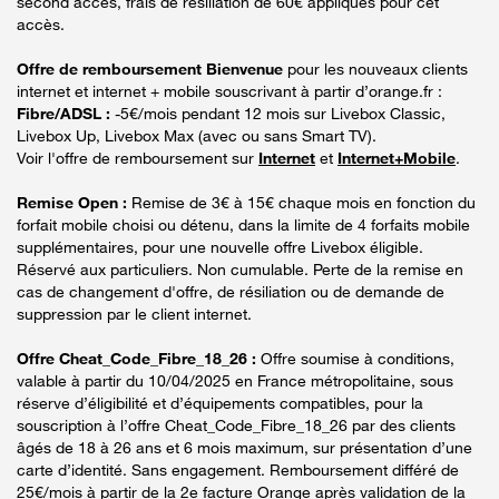
second accès, frais de résiliation de 60€ appliqués pour cet
accès.
Offre de remboursement Bienvenue
pour les nouveaux clients
internet et internet + mobile souscrivant à partir d’orange.fr :
Fibre/ADSL :
-5€/mois pendant 12 mois sur Livebox Classic,
Livebox Up, Livebox Max (avec ou sans Smart TV).
Voir l'offre de remboursement sur
Internet
et
Internet+Mobile
.
Remise Open :
Remise de 3€ à 15€ chaque mois en fonction du
forfait mobile choisi ou détenu, dans la limite de 4 forfaits mobile
supplémentaires, pour une nouvelle offre Livebox éligible.
Réservé aux particuliers. Non cumulable. Perte de la remise en
cas de changement d'offre, de résiliation ou de demande de
suppression par le client internet.
Offre Cheat_Code_Fibre_18_26 :
Offre soumise à conditions,
valable à partir du 10/04/2025 en France métropolitaine, sous
réserve d’éligibilité et d’équipements compatibles, pour la
souscription à l’offre Cheat_Code_Fibre_18_26 par des clients
âgés de 18 à 26 ans et 6 mois maximum, sur présentation d’une
carte d’identité. Sans engagement. Remboursement différé de
25€/mois à partir de la 2e facture Orange après validation de la