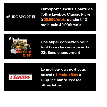
Eurosport 1 inclus à partir de
l’offre Livebox Classic Fibre
29,99 € par mois
à
29,99€/mois
pendant 12
42,99 € par m
mois puis
42,99€/mois
Une super connexion pour
tout faire chez vous avec la
5G. Sans engagement
Le meilleur du sport vous
attend :
1 mois offert
à
L’Équipe sur toutes les
offres Fibre