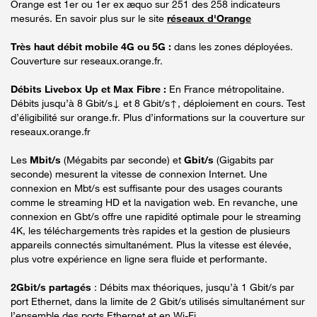
Orange est 1er ou 1er ex æquo sur 251 des 258 indicateurs
mesurés. En savoir plus sur le site
réseaux d'Orange
Très haut débit mobile 4G ou 5G :
dans les zones déployées.
Couverture sur reseaux.orange.fr.
Débits Livebox Up et Max Fibre :
En France métropolitaine.
Débits jusqu’à 8 Gbit/s↓ et 8 Gbit/s↑, déploiement en cours. Test
d’éligibilité sur orange.fr. Plus d’informations sur la couverture sur
reseaux.orange.fr
Les
Mbit/s
(Mégabits par seconde) et
Gbit/s
(Gigabits par
seconde) mesurent la vitesse de connexion Internet. Une
connexion en Mbt/s est suffisante pour des usages courants
comme le streaming HD et la navigation web. En revanche, une
connexion en Gbt/s offre une rapidité optimale pour le streaming
4K, les téléchargements très rapides et la gestion de plusieurs
appareils connectés simultanément. Plus la vitesse est élevée,
plus votre expérience en ligne sera fluide et performante.
2Gbit/s partagés
: Débits max théoriques, jusqu’à 1 Gbit/s par
port Ethernet, dans la limite de 2 Gbit/s utilisés simultanément sur
l’ensemble des ports Ethernet et en Wi-Fi.