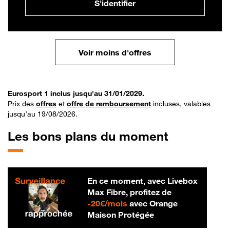
S'identifier
Voir moins d'offres
Eurosport 1 inclus jusqu'au 31/01/2029.
Prix des
offres
et
offre de remboursement
incluses, valables
jusqu’au 19/08/2026.
Les bons plans du moment
En ce moment, avec Livebox
Max Fibre, profitez de
20 € par mois
-
20€/mois
avec Orange
Maison Protégée