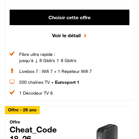
Choisir cette offre
Voir le détail
Fibre ultra rapide :
jusqu'à ↓ 8 Gbit/s ↑ 8 Gbit/s
Livebox 7 : Wifi 7 + 1 Répéteur Wifi 7
200 chaînes TV +
Eurosport 1
1 Décodeur TV 6
Offre - 26 ans
Cheat_Code Fibre_18_26
Offre
Cheat_Code
18_26