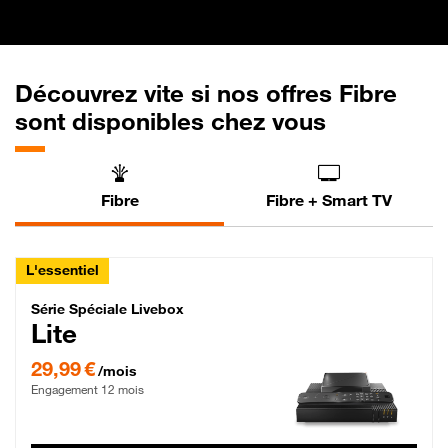
Découvrez vite si nos offres Fibre
sont disponibles chez vous
Fibre
Fibre + Smart TV
L'essentiel
Série Spéciale Livebox Lite Fibre
Série Spéciale Livebox
Lite
29,99 € par mois , Engagement 12 mois
29,99 €
/mois
Engagement 12 mois