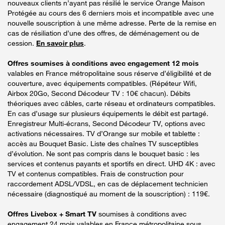
nouveaux clients n’ayant pas résilié le service Orange Maison
Protégée au cours des 6 derniers mois et incompatible avec une
nouvelle souscription à une même adresse. Perte de la remise en
cas de résiliation d’une des offres, de déménagement ou de
cession.
En savoir plus
.
Offres soumises à conditions avec engagement 12 mois
valables en France métropolitaine sous réserve d’éligibilité et de
couverture, avec équipements compatibles. (Répéteur Wifi,
Airbox 20Go, Second Décodeur TV : 10€ chacun). Débits
théoriques avec câbles, carte réseau et ordinateurs compatibles.
En cas d’usage sur plusieurs équipements le débit est partagé.
Enregistreur Multi-écrans, Second Décodeur TV, options avec
activations nécessaires. TV d’Orange sur mobile et tablette :
accès au Bouquet Basic. Liste des chaînes TV susceptibles
d’évolution. Ne sont pas compris dans le bouquet basic : les
services et contenus payants et sportifs en direct. UHD 4K : avec
TV et contenus compatibles. Frais de construction pour
raccordement ADSL/VDSL, en cas de déplacement technicien
nécessaire (diagnostiqué au moment de la souscription) : 119€.
Offres Livebox + Smart TV
soumises à conditions avec
engagement 24 mois valables en France métropolitaine sous