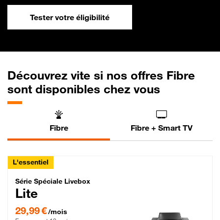
Tester votre éligibilité
Découvrez vite si nos offres Fibre
sont disponibles chez vous
Fibre
Fibre + Smart TV
L'essentiel
Série Spéciale Livebox Lite Fibre
Série Spéciale Livebox
Lite
29,99 € par mois , Engagement 12 mois
29,99 €
/mois