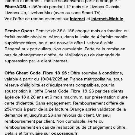
internet et internet + mobile souscrivant à partir d’orange.fr :
Fibre/ADSL :
-5€/mois pendant 12 mois sur Livebox Classic,
Livebox Up, Livebox Max (avec ou sans Smart TV).
Voir l'offre de remboursement sur
Internet
et
Internet+Mobile
.
Remise Open :
Remise de 3€ à 15€ chaque mois en fonction du
forfait mobile choisi ou détenu, dans la limite de 4 forfaits mobile
supplémentaires, pour une nouvelle offre Livebox éligible.
Réservé aux particuliers. Non cumulable. Perte de la remise en
cas de changement d'offre, de résiliation ou de demande de
suppression par le client internet.
Offre Cheat_Code_Fibre_18_26 :
Offre soumise à conditions,
valable à partir du 10/04/2025 en France métropolitaine, sous
réserve d’éligibilité et d’équipements compatibles, pour la
souscription à l’offre Cheat_Code_Fibre_18_26 par des clients
âgés de 18 à 26 ans et 6 mois maximum, sur présentation d’une
carte d’identité. Sans engagement. Remboursement différé de
25€/mois à partir de la 2e facture Orange après validation de la
demande et jusqu’aux 26 ans révolus du client. Un seul
remboursement par client. Non cumulable. Perte du
remboursement en cas de résiliation ou de changement d’offre.
Détails et formulaire sur
odr.orange.fr