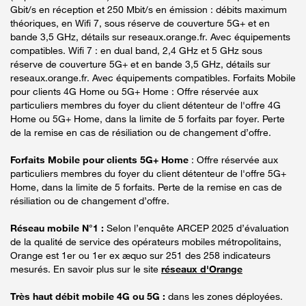
Gbit/s en réception et 250 Mbit/s en émission : débits maximum
théoriques, en Wifi 7, sous réserve de couverture 5G+ et en
bande 3,5 GHz, détails sur reseaux.orange.fr. Avec équipements
compatibles. Wifi 7 : en dual band, 2,4 GHz et 5 GHz sous
réserve de couverture 5G+ et en bande 3,5 GHz, détails sur
reseaux.orange.fr. Avec équipements compatibles. Forfaits Mobile
pour clients 4G Home ou 5G+ Home : Offre réservée aux
particuliers membres du foyer du client détenteur de l'offre 4G
Home ou 5G+ Home, dans la limite de 5 forfaits par foyer. Perte
de la remise en cas de résiliation ou de changement d’offre.
Forfaits Mobile pour clients 5G+ Home
: Offre réservée aux
particuliers membres du foyer du client détenteur de l'offre 5G+
Home, dans la limite de 5 forfaits. Perte de la remise en cas de
résiliation ou de changement d’offre.
Réseau mobile N°1 :
Selon l’enquête ARCEP 2025 d’évaluation
de la qualité de service des opérateurs mobiles métropolitains,
Orange est 1er ou 1er ex æquo sur 251 des 258 indicateurs
mesurés. En savoir plus sur le site
réseaux d'Orange
Très haut débit mobile 4G ou 5G :
dans les zones déployées.