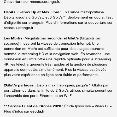
Couverture sur reseaux.orange.fr.
Débits Livebox Up et Max Fibre :
En France métropolitaine.
Débits jusqu’à 8 Gbit/s↓ et 8 Gbit/s↑, déploiement en cours. Test
d’éligibilité sur orange.fr. Plus d’informations sur la couverture sur
reseaux.orange.fr
Les
Mbit/s
(Mégabits par seconde) et
Gbit/s
(Gigabits par
seconde) mesurent la vitesse de connexion Internet. Une
connexion en Mbt/s est suffisante pour des usages courants
comme le streaming HD et la navigation web. En revanche, une
connexion en Gbt/s offre une rapidité optimale pour le streaming
4K, les téléchargements très rapides et la gestion de plusieurs
appareils connectés simultanément. Plus la vitesse est élevée,
plus votre expérience en ligne sera fluide et performante.
2Gbit/s partagés
: Débits max théoriques, jusqu’à 1 Gbit/s par
port Ethernet, dans la limite de 2 Gbit/s utilisés simultanément sur
l’ensemble des ports Ethernet et en Wi-Fi.
** Service Client de l'Année 2026 :
Étude Ipsos bva – Viséo CI –
Plus d'infos sur
escda.fr