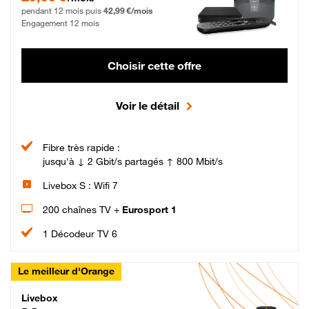
pendant 12 mois puis
42,99 €/mois
Engagement 12 mois
Choisir cette offre
Voir le détail
Fibre très rapide :
jusqu'à ↓ 2 Gbit/s partagés ↑ 800 Mbit/s
Livebox S : Wifi 7
200 chaînes TV +
Eurosport 1
1 Décodeur TV 6
Le meilleur d'Orange
Livebox Max Fibre
Livebox