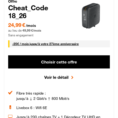
Cheat_Code Fibre_18_26
Offre
Cheat_Code
18_26
24,99 € par mois pendant 0 mois puis 49,99 € par mois, Sans engagement
24,99 €
/mois
au lieu de
49,99 €/mois
Sans engagement
25 € par mois
-
25€ / mois
jusqu'à votre 27ème anniversaire
Choisir cette offre
Voir le détail
Fibre très rapide :
jusqu'à ↓ 2 Gbit/s ↑ 800 Mbit/s
Livebox 6 : Wifi 6E
Jusqu’à 200 chaînes TV + 1 Décodeur TV UHD en