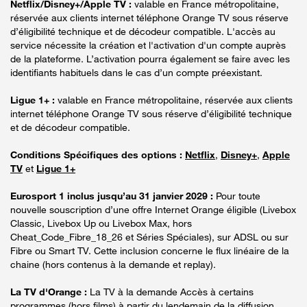
Netflix/Disney+/Apple TV :
valable en France métropolitaine,
réservée aux clients internet téléphone Orange TV sous réserve
d’éligibilité technique et de décodeur compatible. L'accès au
service nécessite la création et l'activation d'un compte auprès
de la plateforme. L’activation pourra également se faire avec les
identifiants habituels dans le cas d’un compte préexistant.
Ligue 1+ :
valable en France métropolitaine, réservée aux clients
internet téléphone Orange TV sous réserve d’éligibilité technique
et de décodeur compatible.
Conditions Spécifiques des options :
Netflix
,
Disney+
,
Apple
TV
et
Ligue 1+
Eurosport 1 inclus jusqu’au 31 janvier 2029 :
Pour toute
nouvelle souscription d’une offre Internet Orange éligible (Livebox
Classic, Livebox Up ou Livebox Max, hors
Cheat_Code_Fibre_18_26 et Séries Spéciales), sur ADSL ou sur
Fibre ou Smart TV. Cette inclusion concerne le flux linéaire de la
chaine (hors contenus à la demande et replay).
La TV d'Orange :
La TV à la demande Accès à certains
programmes (hors films) à partir du lendemain de la diffusion