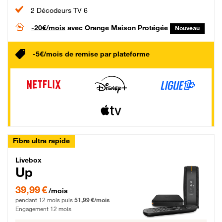
2 Décodeurs TV 6
-20€/mois
avec Orange Maison Protégée
Nouveau
-5€/mois de remise par plateforme
Fibre ultra rapide
Livebox Up Fibre
Livebox
Up
39,99 € par mois pendant 12 mois puis 51,99 € par mois, Engagement 12 moi
39,99 €
/mois
pendant 12 mois puis
51,99 €/mois
Engagement 12 mois