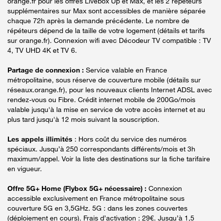
orange.fr pour les offres Livebox Up et Max, et les 2 répéteurs
supplémentaires sur Max sont accessibles de manière séparée
chaque 72h après la demande précédente. Le nombre de
répéteurs dépend de la taille de votre logement (détails et tarifs
sur orange.fr). Connexion wifi avec Décodeur TV compatible : TV
4, TV UHD 4K et TV 6.
Partage de connexion :
Service valable en France
métropolitaine, sous réserve de couverture mobile (détails sur
réseaux.orange.fr), pour les nouveaux clients Internet ADSL avec
rendez-vous ou Fibre. Crédit internet mobile de 200Go/mois
valable jusqu'à la mise en service de votre accès internet et au
plus tard jusqu'à 12 mois suivant la souscription.
Les appels illimités
: Hors coût du service des numéros
spéciaux. Jusqu’à 250 correspondants différents/mois et 3h
maximum/appel. Voir la liste des destinations sur la fiche tarifaire
en vigueur.
Offre 5G+ Home (Flybox 5G+ nécessaire) :
Connexion
accessible exclusivement en France métropolitaine sous
couverture 5G en 3,5GHz. 5G : dans les zones couvertes
(déploiement en cours). Frais d’activation : 29€. Jusqu’à 1,5