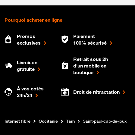
Pourquoi acheter en ligne
Promos
Paiement
exclusives
100% sécurisé
Retrait sous 2h
Livraison
d'un mobile en
gratuite
boutique
À vos cotés
Droit de rétractation
24h/24
Boutique Orange
Internet fibre
Occitanie
Tarn
Saint-paul-cap-de-joux