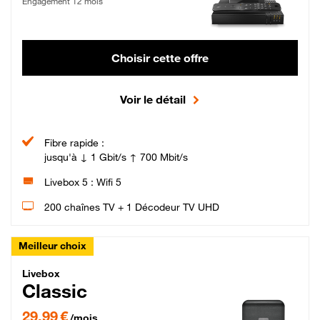
Engagement 12 mois
Choisir cette offre
Voir le détail
Fibre rapide :
jusqu'à ↓ 1 Gbit/s ↑ 700 Mbit/s
Livebox 5 : Wifi 5
200 chaînes TV + 1 Décodeur TV UHD
Meilleur choix
Livebox Classic Fibre
Livebox
Classic
29,99 € par mois pendant 12 mois puis 42,99 € par mois, Engagement 12 moi
29,99 €
/mois