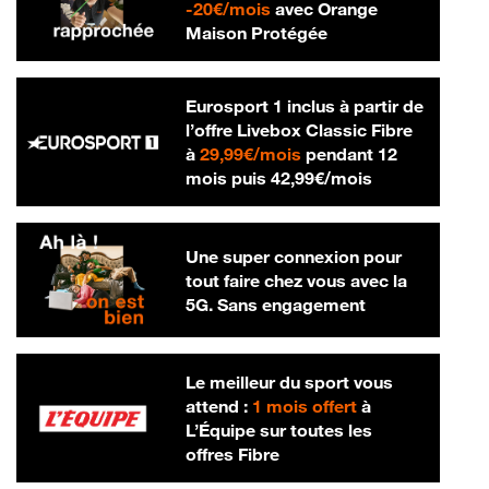
20 € par mois
-
20€/mois
avec Orange
Maison Protégée
Eurosport 1 inclus à partir de
l’offre Livebox Classic Fibre
29,99 € par mois
à
29,99€/mois
pendant 12
42,99 € par m
mois puis
42,99€/mois
Une super connexion pour
tout faire chez vous avec la
5G. Sans engagement
Le meilleur du sport vous
attend :
1 mois offert
à
L’Équipe sur toutes les
offres Fibre