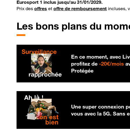
Eurosport 1 inclus jusqu'au 31/01/2029.
Prix des
offres
et
offre de remboursement
incluses, 
Les bons plans du mom
En ce moment, avec Liv
20
profitez de
-
20€/mois
av
Protégée
Une super connexion po
vous avec la 5G. Sans