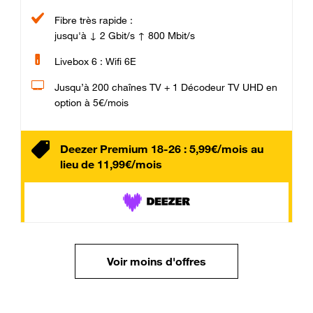
Fibre très rapide :
jusqu'à ↓ 2 Gbit/s ↑ 800 Mbit/s
Livebox 6 : Wifi 6E
Jusqu’à 200 chaînes TV + 1 Décodeur TV UHD en
option à 5€/mois
Deezer Premium 18-26 : 5,99€/mois au
lieu de 11,99€/mois
Voir moins d'offres