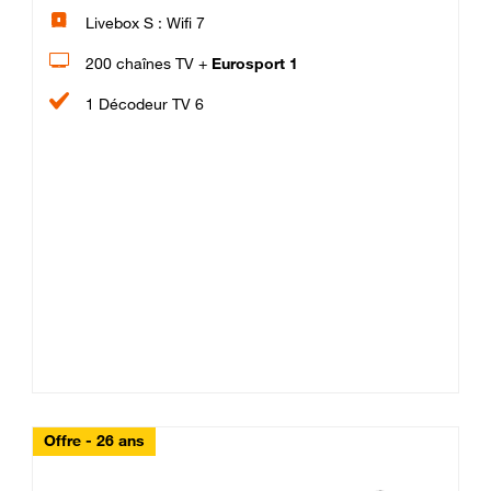
Livebox S : Wifi 7
200 chaînes TV +
Eurosport 1
1 Décodeur TV 6
Offre - 26 ans