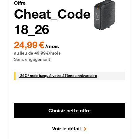
Cheat_Code Fibre_18_26
Offre
Cheat_Code
18_26
 Engagement 12 mois
24,99 € par mois pendant 0 mois puis 49,99 € par mois, Sans 
24,99 €
/mois
au lieu de
49,99 €/mois
Sans engagement
25 € par mois
-
25€ / mois
jusqu'à votre 27ème anniversaire
Choisir cette offre
Voir le détail