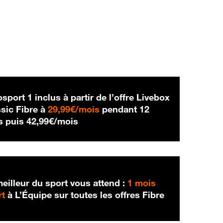
sport 1 inclus à partir de l’offre Livebox
29,99 € par mois
sic Fibre à
29,99€/mois
pendant 12
42,99 € par mois
s puis
42,99€/mois
eilleur du sport vous attend :
1 mois
rt
à L’Équipe sur toutes les offres Fibre