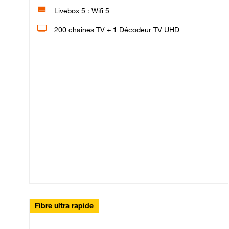
Livebox 5 : Wifi 5
200 chaînes TV + 1 Décodeur TV UHD
Fibre ultra rapide