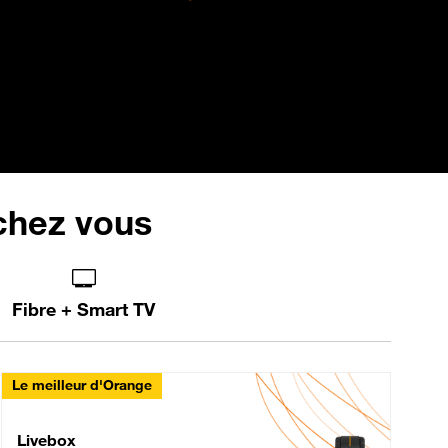
 chez vous
Fibre + Smart TV
Le meilleur d'Orange
Livebox Max Fibre
Livebox