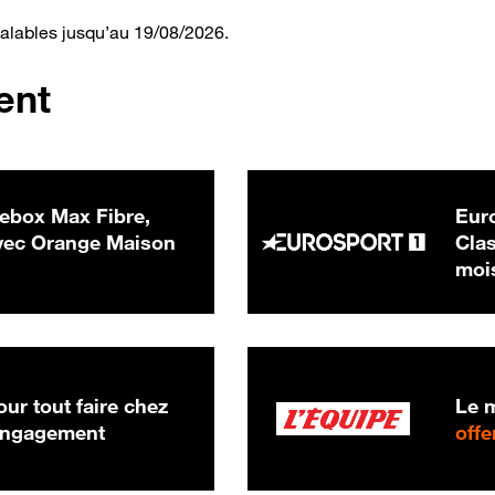
valables jusqu’au 19/08/2026.
ent
ebox Max Fibre,
Euro
 € par mois
ec Orange Maison
Clas
moi
ur tout faire chez
Le m
 engagement
offe