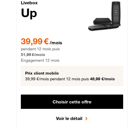
Livebox Up Fibre
Livebox
Up
39,99 € par mois pendant 12 mois puis 51,99 € par mois,
39,99 €
/mois
pendant 12 mois puis
51,99 €/mois
Engagement 12 mois
Prix client mobile
39,99 €/mois
pendant 12 mois puis
46,99 €/mois
Choisir cette offre
Voir le détail