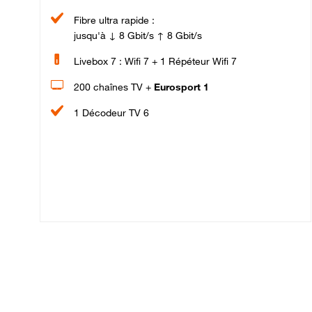
Fibre ultra rapide :
jusqu'à ↓ 8 Gbit/s ↑ 8 Gbit/s
Livebox 7 : Wifi 7 + 1 Répéteur Wifi 7
200 chaînes TV +
Eurosport 1
1 Décodeur TV 6