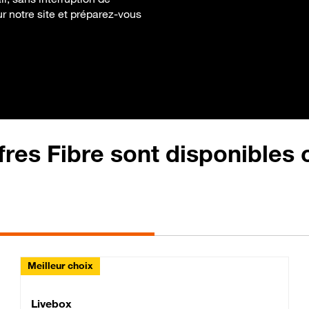
sur notre site et préparez-vous
fres Fibre sont disponibles
Meilleur choix
Lite Fibre
Livebox Classic Fibre
Livebox