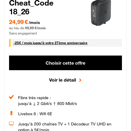
Cheat_Code
18_26
24,99 € par mois pendant 0 mois puis 49,99 € par mois, Sans engagement
24,99 €
/mois
au lieu de
49,99 €/mois
Sans engagement
25 € par mois
-
25€ / mois
jusqu'à votre 27ème anniversaire
Choisir cette offre
Voir le détail
Fibre très rapide :
jusqu'à ↓ 2 Gbit/s ↑ 800 Mbit/s
Livebox 6 : Wifi 6E
Jusqu’à 200 chaînes TV + 1 Décodeur TV UHD en
option à 5€/mois