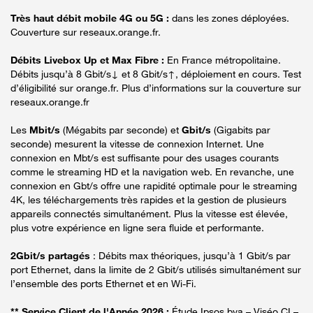
Très haut débit mobile 4G ou 5G :
dans les zones déployées.
Couverture sur reseaux.orange.fr.
Débits Livebox Up et Max Fibre :
En France métropolitaine.
Débits jusqu’à 8 Gbit/s↓ et 8 Gbit/s↑, déploiement en cours. Test
d’éligibilité sur orange.fr. Plus d’informations sur la couverture sur
reseaux.orange.fr
Les
Mbit/s
(Mégabits par seconde) et
Gbit/s
(Gigabits par
seconde) mesurent la vitesse de connexion Internet. Une
connexion en Mbt/s est suffisante pour des usages courants
comme le streaming HD et la navigation web. En revanche, une
connexion en Gbt/s offre une rapidité optimale pour le streaming
4K, les téléchargements très rapides et la gestion de plusieurs
appareils connectés simultanément. Plus la vitesse est élevée,
plus votre expérience en ligne sera fluide et performante.
2Gbit/s partagés
: Débits max théoriques, jusqu’à 1 Gbit/s par
port Ethernet, dans la limite de 2 Gbit/s utilisés simultanément sur
l’ensemble des ports Ethernet et en Wi-Fi.
** Service Client de l'Année 2026 :
Étude Ipsos bva – Viséo CI –