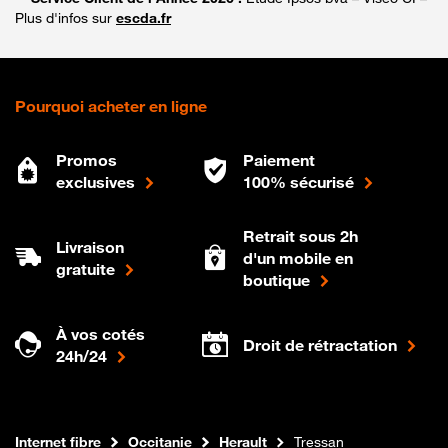
Plus d'infos sur
escda.fr
Pourquoi acheter en ligne
Promos
Paiement
exclusives
100% sécurisé
Retrait sous 2h
Livraison
d'un mobile en
gratuite
boutique
À vos cotés
Droit de rétractation
24h/24
Boutique Orange
Internet fibre
Occitanie
Herault
Tressan