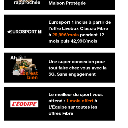
Maison Protégée
Eurosport 1 inclus à partir de
l’offre Livebox Classic Fibre
29,99 € par mois
à
29,99€/mois
pendant 12
42,99 € par m
mois puis
42,99€/mois
Une super connexion pour
tout faire chez vous avec la
5G. Sans engagement
Le meilleur du sport vous
attend :
1 mois offert
à
L’Équipe sur toutes les
offres Fibre