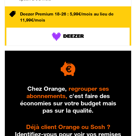
Deezer Premium 18-26 : 5,99€/mois au lieu de
11,99€/mois
Chez Orange,
regrouper ses
abonnements,
c'est faire des
économies sur votre budget mais
pas sur la qualité.
Déjà client Orange ou Sosh ?
Identifiez-vous pour voir vos remises