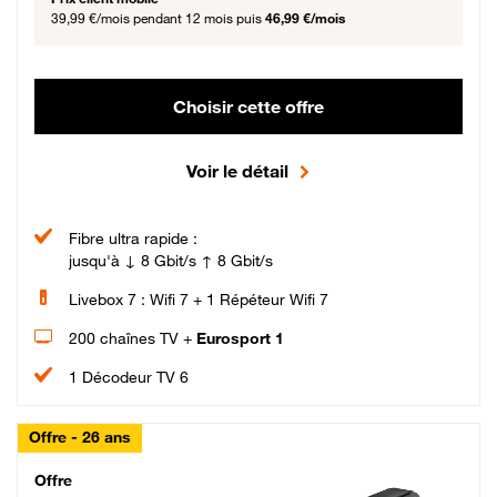
39,99 €/mois
pendant 12 mois puis
46,99 €/mois
Choisir cette offre
Voir le détail
Fibre ultra rapide :
jusqu'à ↓ 8 Gbit/s ↑ 8 Gbit/s
Livebox 7 : Wifi 7 + 1 Répéteur Wifi 7
200 chaînes TV +
Eurosport 1
1 Décodeur TV 6
Offre - 26 ans
Cheat_Code Fibre_18_26
Offre