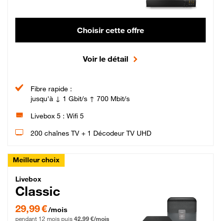
Choisir cette offre
Voir le détail
Fibre rapide :
jusqu'à ↓ 1 Gbit/s ↑ 700 Mbit/s
Livebox 5 : Wifi 5
200 chaînes TV + 1 Décodeur TV UHD
Meilleur choix
Livebox Classic Fibre
Livebox
Classic
29,99 € par mois pendant 12 mois puis 42,99 € par mois, Engagement 12 moi
29,99 €
/mois
pendant 12 mois puis
42,99 €/mois