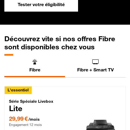
Tester votre éligibilité
Découvrez vite si nos offres Fibre
sont disponibles chez vous
Fibre
Fibre + Smart TV
L'essentiel
Série Spéciale Livebox Lite Fibre
Série Spéciale Livebox
Lite
29,99 € par mois , Engagement 12 mois
29,99 €
/mois
Engagement 12 mois