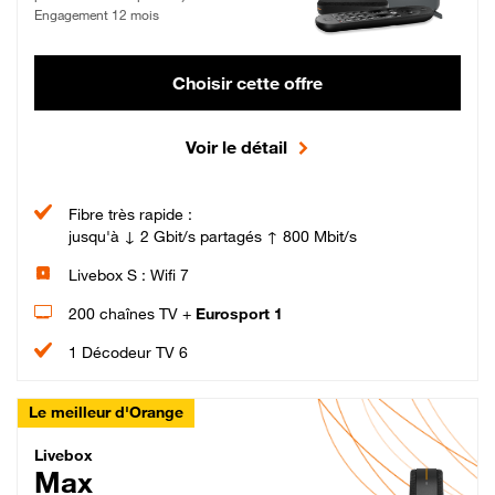
Engagement 12 mois
Choisir cette offre
Voir le détail
Fibre très rapide :
jusqu'à ↓ 2 Gbit/s partagés ↑ 800 Mbit/s
Livebox S : Wifi 7
200 chaînes TV +
Eurosport 1
1 Décodeur TV 6
Le meilleur d'Orange
Livebox Max Fibre
Livebox
Max