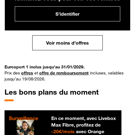
S'identifier
Voir moins d'offres
Eurosport 1 inclus jusqu'au 31/01/2029.
Prix des
offres
et
offre de remboursement
incluses, valables
jusqu’au 19/08/2026.
Les bons plans du moment
En ce moment, avec Livebox
Max Fibre, profitez de
20 € par mois
-
20€/mois
avec Orange