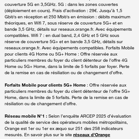
couverture 5G en 3,5GHz. 5G : dans les zones couvertes
(déploiement en cours). Frais d’activation : 29€. Jusqu’à 1,5
Gbit/s en réception et 250 Mbit/s en émission : débits maximum
théoriques, en Wifi 7, sous réserve de couverture 5G+ et en
bande 3,5 GHz, détails sur reseaux.orange.fr. Avec équipements
compatibles. Wifi 7 : en dual band, 2,4 GHz et 5 GHz sous
réserve de couverture 5G+ et en bande 3,5 GHz, détails sur
reseaux.orange.fr. Avec équipements compatibles. Forfaits Mobile
pour clients 4G Home ou 5G+ Home : Offre réservée aux
particuliers membres du foyer du client détenteur de l'offre 4G
Home ou 5G+ Home, dans la limite de 5 forfaits par foyer. Perte
de la remise en cas de résiliation ou de changement d’offre.
Forfaits Mobile pour clients 5G+ Home
: Offre réservée aux
particuliers membres du foyer du client détenteur de l'offre 5G+
Home, dans la limite de 5 forfaits. Perte de la remise en cas de
résiliation ou de changement d’offre.
Réseau mobile N°1 :
Selon l’enquête ARCEP 2025 d’évaluation
de la qualité de service des opérateurs mobiles métropolitains,
Orange est 1er ou 1er ex æquo sur 251 des 258 indicateurs
mesurés. En savoir plus sur le site
réseaux d'Orange