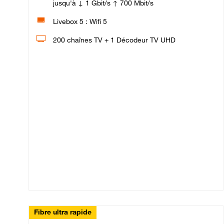
jusqu'à ↓ 1 Gbit/s ↑ 700 Mbit/s
Livebox 5 : Wifi 5
200 chaînes TV + 1 Décodeur TV UHD
Fibre ultra rapide