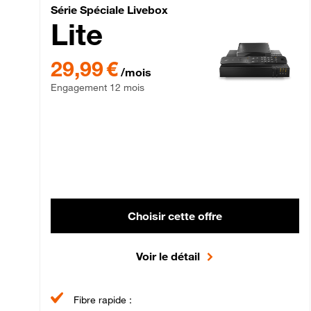
Série Spéciale Livebox 
Série Spéciale Livebox
Lite
29,99 € par mois , Engagement 12 mois
29,99 €
/mois
Engagement 12 mois
Choisir cette offre
Voir le détail
Fibre rapide :