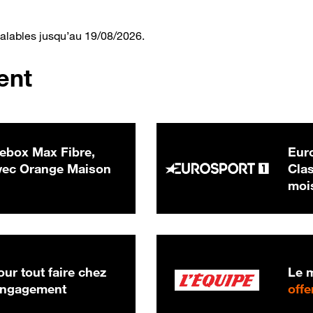
valables jusqu’au 19/08/2026.
ent
ebox Max Fibre,
Euro
 € par mois
ec Orange Maison
Clas
moi
ur tout faire chez
Le m
 engagement
offe