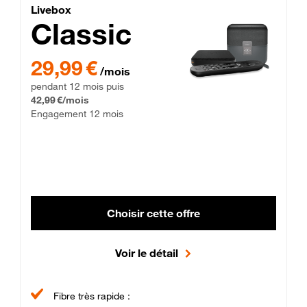
Lite Fibre
Livebox Classic Fibre
Livebox
Classic
29,99 € par mois pendant 12 mois puis 42,99 € par mois, Enga
29,99 €
/mois
pendant 12 mois puis
42,99 €/mois
Engagement 12 mois
Choisir cette offre
Voir le détail
Fibre très rapide :