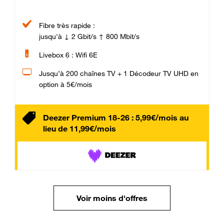
Fibre très rapide :
jusqu'à ↓ 2 Gbit/s ↑ 800 Mbit/s
Livebox 6 : Wifi 6E
Jusqu’à 200 chaînes TV + 1 Décodeur TV UHD en
option à 5€/mois
Deezer Premium 18-26 : 5,99€/mois au
lieu de 11,99€/mois
Voir moins d'offres