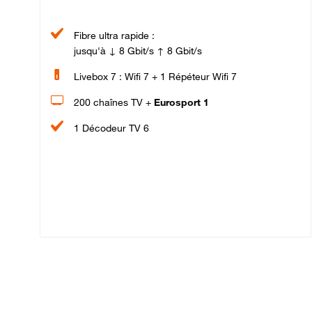
Fibre ultra rapide :
jusqu'à ↓ 8 Gbit/s ↑ 8 Gbit/s
Livebox 7 : Wifi 7 + 1 Répéteur Wifi 7
200 chaînes TV +
Eurosport 1
1 Décodeur TV 6