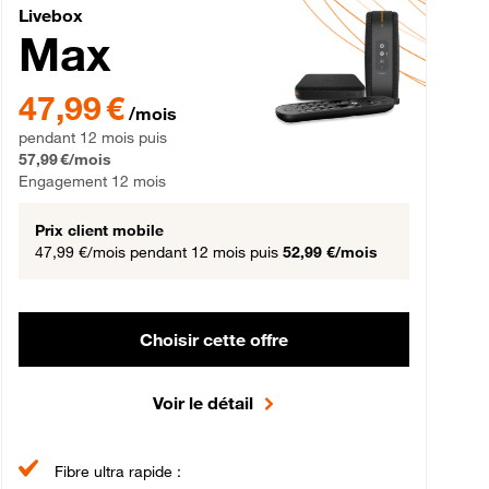
Livebox Max Fibre
Livebox
Max
gement 12 mois
47,99 € par mois pendant 12 mois puis 57,99 € par mois, Engageme
47,99 €
/mois
pendant 12 mois puis
57,99 €/mois
Engagement 12 mois
Prix client mobile
47,99 €/mois
pendant 12 mois puis
52,99 €/mois
Choisir cette offre
Voir le détail
Fibre ultra rapide :