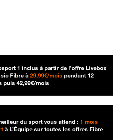
sport 1 inclus à partir de l’offre Livebox
29,99 € par mois
sic Fibre à
29,99€/mois
pendant 12
42,99 € par mois
s puis
42,99€/mois
eilleur du sport vous attend :
1 mois
rt
à L’Équipe sur toutes les offres Fibre