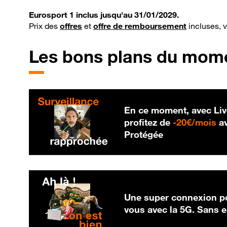
Eurosport 1 inclus jusqu'au 31/01/2029.
Prix des
offres
et
offre de remboursement
incluses, 
Les bons plans du mom
En ce moment, avec Liv
20
profitez de
-
20€/mois
av
Protégée
Une super connexion po
vous avec la 5G. Sans