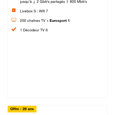
jusqu'à ↓ 2 Gbit/s partagés ↑ 800 Mbit/s
Livebox S : Wifi 7
200 chaînes TV +
Eurosport 1
1 Décodeur TV 6
Offre - 26 ans