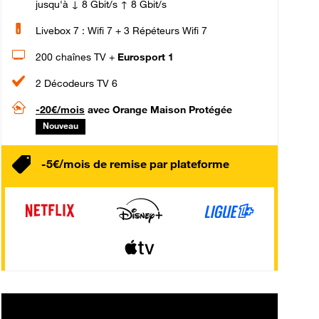
jusqu'à ↓ 8 Gbit/s ↑ 8 Gbit/s
Livebox 7 : Wifi 7 + 3 Répéteurs Wifi 7
200 chaînes TV +
Eurosport 1
2 Décodeurs TV 6
-20€/mois
avec Orange Maison Protégée
Nouveau
-5€/mois de remise par plateforme