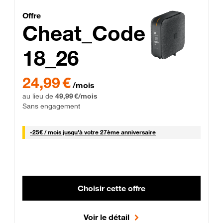
Cheat_Code Fibre_18_26
Offre
Cheat_Code
18_26
 Engagement 12 mois
24,99 € par mois pendant 0 mois puis 49,99 € par mois, Sans 
24,99 €
/mois
au lieu de
49,99 €/mois
Sans engagement
25 € par mois
-
25€ / mois
jusqu'à votre 27ème anniversaire
Choisir cette offre
Voir le détail