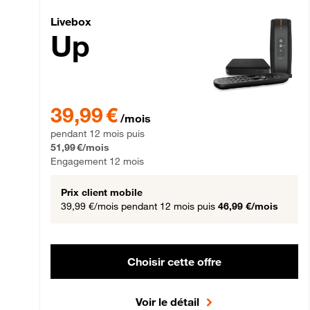
Livebox Up Fibre
Livebox
Up
39,99 € par mois pendant 12 mois puis 51,99 € par mois,
39,99 €
/mois
pendant 12 mois puis
51,99 €/mois
Engagement 12 mois
Prix client mobile
39,99 €/mois
pendant 12 mois puis
46,99 €/mois
Choisir cette offre
Voir le détail