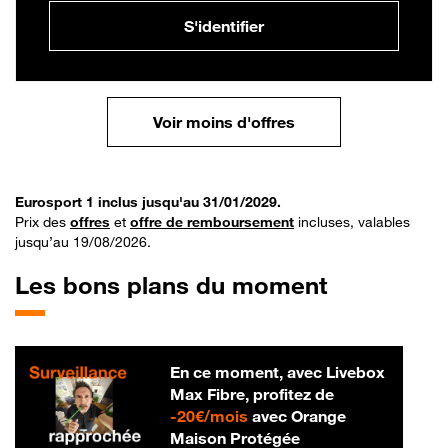
S'identifier
Voir moins d'offres
Eurosport 1 inclus jusqu'au 31/01/2029.
Prix des
offres
et
offre de remboursement
incluses, valables
jusqu’au 19/08/2026.
Les bons plans du moment
En ce moment, avec Livebox
Max Fibre, profitez de
20 € par mois
-
20€/mois
avec Orange
Maison Protégée