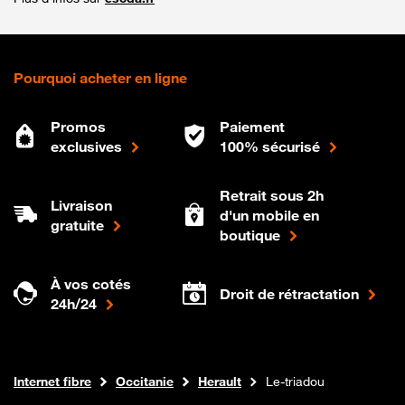
Pourquoi acheter en ligne
Promos
Paiement
exclusives
100% sécurisé
Retrait sous 2h
Livraison
d'un mobile en
gratuite
boutique
À vos cotés
Droit de rétractation
24h/24
Boutique Orange
Internet fibre
Occitanie
Herault
Le-triadou