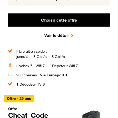
Choisir cette offre
Voir le détail
Fibre ultra rapide :
jusqu'à ↓ 8 Gbit/s ↑ 8 Gbit/s
Livebox 7 : Wifi 7 + 1 Répéteur Wifi 7
200 chaînes TV +
Eurosport 1
1 Décodeur TV 6
Offre - 26 ans
Cheat_Code Fibre_18_26
Offre
Cheat_Code