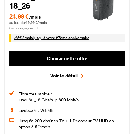
18_26
24,99 € par mois pendant 0 mois puis 49,99 € par mois, Sans engagement
24,99 €
/mois
au lieu de
49,99 €/mois
Sans engagement
25 € par mois
-
25€ / mois
jusqu'à votre 27ème anniversaire
Choisir cette offre
Voir le détail
Fibre très rapide :
jusqu'à ↓ 2 Gbit/s ↑ 800 Mbit/s
Livebox 6 : Wifi 6E
Jusqu’à 200 chaînes TV + 1 Décodeur TV UHD en
option à 5€/mois