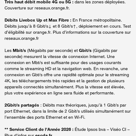
Très haut débit mobile 4G ou 5G :
dans les zones déployées.
Couverture sur reseaux.orange.fr.
Débits Livebox Up et Max Fibre :
En France métropolitaine.
Débits jusqu’à 8 Gbit/s↓ et 8 Gbit/s↑, déploiement en cours. Test
d’éligibilité sur orange.fr. Plus d’informations sur la couverture sur
reseaux.orange.fr
Les
Mbit/s
(Mégabits par seconde) et
Gbit/s
(Gigabits par
seconde) mesurent la vitesse de connexion Internet. Une
connexion en Mbt/s est suffisante pour des usages courants
comme le streaming HD et la navigation web. En revanche, une
connexion en Gbt/s offre une rapidité optimale pour le streaming
4K, les téléchargements très rapides et la gestion de plusieurs
appareils connectés simultanément. Plus la vitesse est élevée,
plus votre expérience en ligne sera fluide et performante.
2Gbit/s partagés
: Débits max théoriques, jusqu’à 1 Gbit/s par
port Ethernet, dans la limite de 2 Gbit/s utilisés simultanément sur
l’ensemble des ports Ethernet et en Wi-Fi.
** Service Client de l'Année 2026 :
Étude Ipsos bva – Viséo CI –
Plus d'infos sur
escda.fr