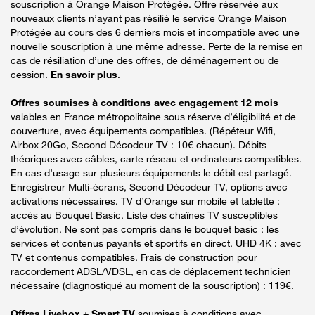
souscription à Orange Maison Protégée. Offre réservée aux
nouveaux clients n’ayant pas résilié le service Orange Maison
Protégée au cours des 6 derniers mois et incompatible avec une
nouvelle souscription à une même adresse. Perte de la remise en
cas de résiliation d’une des offres, de déménagement ou de
cession.
En savoir plus
.
Offres soumises à conditions avec engagement 12 mois
valables en France métropolitaine sous réserve d’éligibilité et de
couverture, avec équipements compatibles. (Répéteur Wifi,
Airbox 20Go, Second Décodeur TV : 10€ chacun). Débits
théoriques avec câbles, carte réseau et ordinateurs compatibles.
En cas d’usage sur plusieurs équipements le débit est partagé.
Enregistreur Multi-écrans, Second Décodeur TV, options avec
activations nécessaires. TV d’Orange sur mobile et tablette :
accès au Bouquet Basic. Liste des chaînes TV susceptibles
d’évolution. Ne sont pas compris dans le bouquet basic : les
services et contenus payants et sportifs en direct. UHD 4K : avec
TV et contenus compatibles. Frais de construction pour
raccordement ADSL/VDSL, en cas de déplacement technicien
nécessaire (diagnostiqué au moment de la souscription) : 119€.
Offres Livebox + Smart TV
soumises à conditions avec