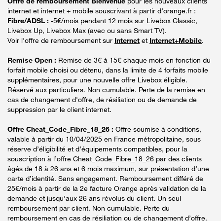
Offre de remboursement Bienvenue
pour les nouveaux clients
internet et internet + mobile souscrivant à partir d’orange.fr :
Fibre/ADSL :
-5€/mois pendant 12 mois sur Livebox Classic,
Livebox Up, Livebox Max (avec ou sans Smart TV).
Voir l'offre de remboursement sur
Internet
et
Internet+Mobile
.
Remise Open :
Remise de 3€ à 15€ chaque mois en fonction du
forfait mobile choisi ou détenu, dans la limite de 4 forfaits mobile
supplémentaires, pour une nouvelle offre Livebox éligible.
Réservé aux particuliers. Non cumulable. Perte de la remise en
cas de changement d'offre, de résiliation ou de demande de
suppression par le client internet.
Offre Cheat_Code_Fibre_18_26 :
Offre soumise à conditions,
valable à partir du 10/04/2025 en France métropolitaine, sous
réserve d’éligibilité et d’équipements compatibles, pour la
souscription à l’offre Cheat_Code_Fibre_18_26 par des clients
âgés de 18 à 26 ans et 6 mois maximum, sur présentation d’une
carte d’identité. Sans engagement. Remboursement différé de
25€/mois à partir de la 2e facture Orange après validation de la
demande et jusqu’aux 26 ans révolus du client. Un seul
remboursement par client. Non cumulable. Perte du
remboursement en cas de résiliation ou de changement d’offre.