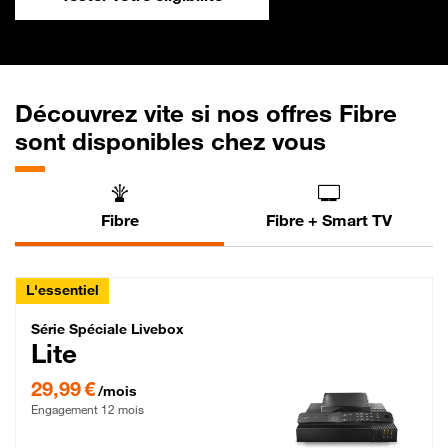
Découvrez vite si nos offres Fibre
sont disponibles chez vous
Fibre
Fibre + Smart TV
L'essentiel
Série Spéciale Livebox Lite Fibre
Série Spéciale Livebox
Lite
29,99 € par mois , Engagement 12 mois
29,99 €
/mois
Engagement 12 mois