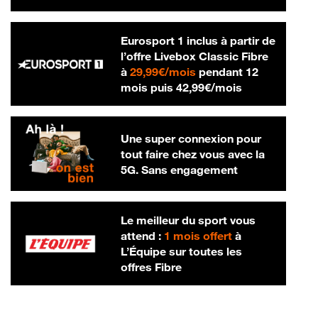
Eurosport 1 inclus à partir de
l’offre Livebox Classic Fibre
29,99 € par mois
à
29,99€/mois
pendant 12
42,99 € par m
mois puis
42,99€/mois
Une super connexion pour
tout faire chez vous avec la
5G. Sans engagement
Le meilleur du sport vous
attend :
1 mois offert
à
L’Équipe sur toutes les
offres Fibre