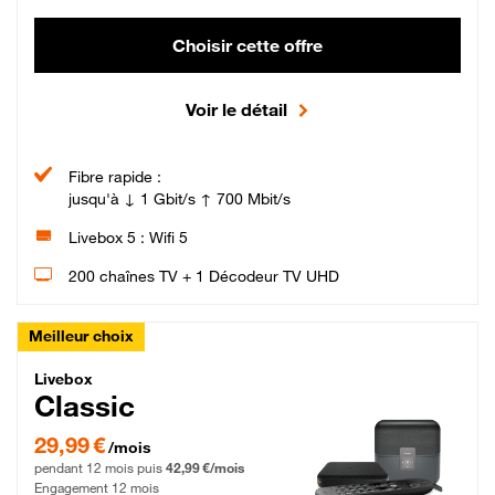
Choisir cette offre
Voir le détail
Fibre rapide :
jusqu'à ↓ 1 Gbit/s ↑ 700 Mbit/s
Livebox 5 : Wifi 5
200 chaînes TV + 1 Décodeur TV UHD
Meilleur choix
Livebox Classic Fibre
Livebox
Classic
29,99 € par mois pendant 12 mois puis 42,99 € par mois, Engagement 12 moi
29,99 €
/mois
pendant 12 mois puis
42,99 €/mois
Engagement 12 mois