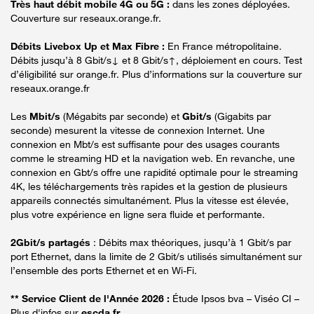
Très haut débit mobile 4G ou 5G :
dans les zones déployées.
Couverture sur reseaux.orange.fr.
Débits Livebox Up et Max Fibre :
En France métropolitaine.
Débits jusqu’à 8 Gbit/s↓ et 8 Gbit/s↑, déploiement en cours. Test
d’éligibilité sur orange.fr. Plus d’informations sur la couverture sur
reseaux.orange.fr
Les
Mbit/s
(Mégabits par seconde) et
Gbit/s
(Gigabits par
seconde) mesurent la vitesse de connexion Internet. Une
connexion en Mbt/s est suffisante pour des usages courants
comme le streaming HD et la navigation web. En revanche, une
connexion en Gbt/s offre une rapidité optimale pour le streaming
4K, les téléchargements très rapides et la gestion de plusieurs
appareils connectés simultanément. Plus la vitesse est élevée,
plus votre expérience en ligne sera fluide et performante.
2Gbit/s partagés
: Débits max théoriques, jusqu’à 1 Gbit/s par
port Ethernet, dans la limite de 2 Gbit/s utilisés simultanément sur
l’ensemble des ports Ethernet et en Wi-Fi.
** Service Client de l'Année 2026 :
Étude Ipsos bva – Viséo CI –
Plus d'infos sur
escda.fr