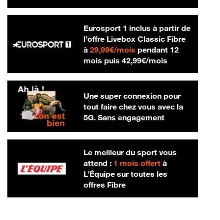
Eurosport 1 inclus à partir de
l’offre Livebox Classic Fibre
29,99 € par mois
à
29,99€/mois
pendant 12
42,99 € par m
mois puis
42,99€/mois
Une super connexion pour
tout faire chez vous avec la
5G. Sans engagement
Le meilleur du sport vous
attend :
1 mois offert
à
L’Équipe sur toutes les
offres Fibre