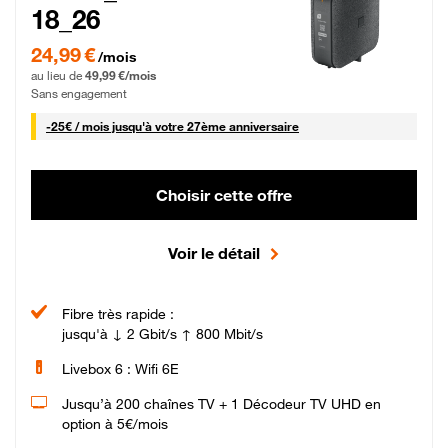
18_26
24,99 € par mois pendant 0 mois puis 49,99 € par mois, Sans engagement
24,99 €
/mois
au lieu de
49,99 €/mois
Sans engagement
25 € par mois
-
25€ / mois
jusqu'à votre 27ème anniversaire
Choisir cette offre
Voir le détail
Fibre très rapide :
jusqu'à ↓ 2 Gbit/s ↑ 800 Mbit/s
Livebox 6 : Wifi 6E
Jusqu’à 200 chaînes TV + 1 Décodeur TV UHD en
option à 5€/mois