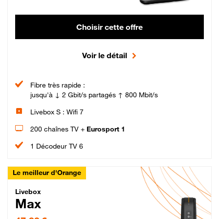
Choisir cette offre
Voir le détail
Fibre très rapide :
jusqu'à ↓ 2 Gbit/s partagés ↑ 800 Mbit/s
Livebox S : Wifi 7
200 chaînes TV +
Eurosport 1
1 Décodeur TV 6
Le meilleur d'Orange
Livebox Max Fibre
Livebox
Max
47,99 € par mois pendant 12 mois puis 57,99 € par mois, Engagement 12 moi