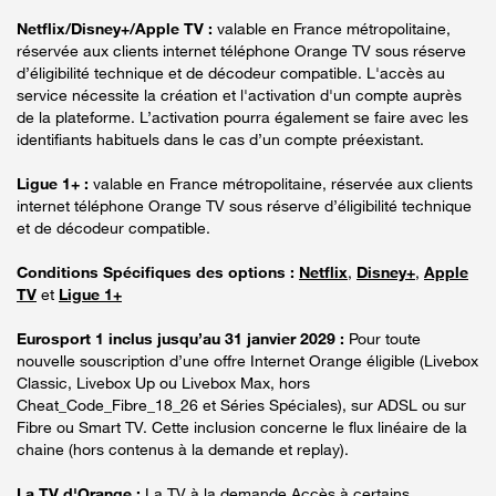
Netflix/Disney+/Apple TV :
valable en France métropolitaine,
réservée aux clients internet téléphone Orange TV sous réserve
d’éligibilité technique et de décodeur compatible. L'accès au
service nécessite la création et l'activation d'un compte auprès
de la plateforme. L’activation pourra également se faire avec les
identifiants habituels dans le cas d’un compte préexistant.
Ligue 1+ :
valable en France métropolitaine, réservée aux clients
internet téléphone Orange TV sous réserve d’éligibilité technique
et de décodeur compatible.
Conditions Spécifiques des options :
Netflix
,
Disney+
,
Apple
TV
et
Ligue 1+
Eurosport 1 inclus jusqu’au 31 janvier 2029 :
Pour toute
nouvelle souscription d’une offre Internet Orange éligible (Livebox
Classic, Livebox Up ou Livebox Max, hors
Cheat_Code_Fibre_18_26 et Séries Spéciales), sur ADSL ou sur
Fibre ou Smart TV. Cette inclusion concerne le flux linéaire de la
chaine (hors contenus à la demande et replay).
La TV d'Orange :
La TV à la demande Accès à certains