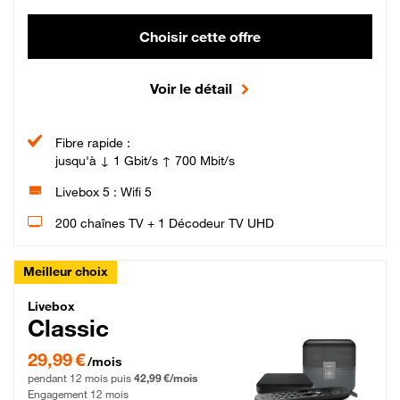
Choisir cette offre
Voir le détail
Fibre rapide :
jusqu'à ↓ 1 Gbit/s ↑ 700 Mbit/s
Livebox 5 : Wifi 5
200 chaînes TV + 1 Décodeur TV UHD
Meilleur choix
Livebox Classic Fibre
Livebox
Classic
29,99 € par mois pendant 12 mois puis 42,99 € par mois, Engagement 12 moi
29,99 €
/mois
pendant 12 mois puis
42,99 €/mois
Engagement 12 mois