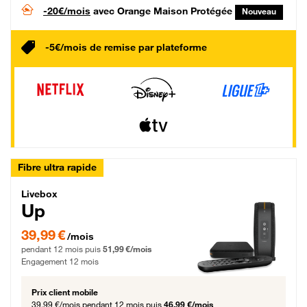
-20€/mois
avec Orange Maison Protégée
Nouveau
-5€/mois de remise par plateforme
Fibre ultra rapide
Livebox Up Fibre
Livebox
Up
39,99 € par mois pendant 12 mois puis 51,99 € par mois, Engagement 12 moi
39,99 €
/mois
pendant 12 mois puis
51,99 €/mois
Engagement 12 mois
Prix client mobile
39,99 €/mois
pendant 12 mois puis
46,99 €/mois