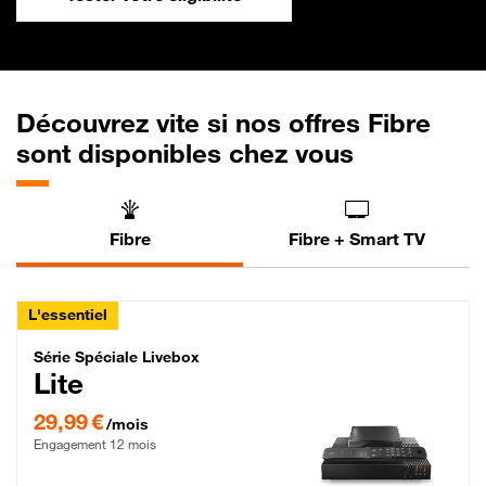
Découvrez vite si nos offres Fibre
sont disponibles chez vous
Fibre
Fibre + Smart TV
L'essentiel
Série Spéciale Livebox Lite Fibre
Série Spéciale Livebox
Lite
29,99 € par mois , Engagement 12 mois
29,99 €
/mois
Engagement 12 mois