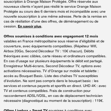
souscription à Orange Maison Protégée. Offre réservée aux
nouveaux clients n’ayant pas résilié le service Orange Maison
Protégée au cours des 6 derniers mois et incompatible avec une
nouvelle souscription à une même adresse. Perte de la remise en
cas de résiliation d’une des offres, de déménagement ou de
cession.
En savoir plus
.
Offres soumises à conditions avec engagement 12 mois
valables en France métropolitaine sous réserve d’éligibilité et de
couverture, avec équipements compatibles. (Répéteur Wifi,
Airbox 20Go, Second Décodeur TV : 10€ chacun). Débits
théoriques avec câbles, carte réseau et ordinateurs compatibles.
En cas d’usage sur plusieurs équipements le débit est partagé.
Enregistreur Multi-écrans, Second Décodeur TV, options avec
activations nécessaires. TV d’Orange sur mobile et tablette :
accès au Bouquet Basic. Liste des chaînes TV susceptibles
d’évolution. Ne sont pas compris dans le bouquet basic : les
services et contenus payants et sportifs en direct. UHD 4K : avec
TV et contenus compatibles. Frais de construction pour
raccordement ADSL/VDSL, en cas de déplacement technicien
nécessaire (diagnostiqué au moment de la souscription) : 119€.
Offres Livebox + Smart TV
soumises à conditions avec