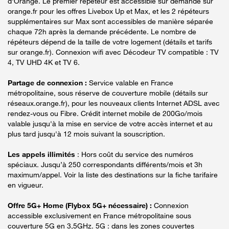
d'Orange. Le premier répéteur est accessible sur demande sur
orange.fr pour les offres Livebox Up et Max, et les 2 répéteurs
supplémentaires sur Max sont accessibles de manière séparée
chaque 72h après la demande précédente. Le nombre de
répéteurs dépend de la taille de votre logement (détails et tarifs
sur orange.fr). Connexion wifi avec Décodeur TV compatible : TV
4, TV UHD 4K et TV 6.
Partage de connexion :
Service valable en France
métropolitaine, sous réserve de couverture mobile (détails sur
réseaux.orange.fr), pour les nouveaux clients Internet ADSL avec
rendez-vous ou Fibre. Crédit internet mobile de 200Go/mois
valable jusqu'à la mise en service de votre accès internet et au
plus tard jusqu'à 12 mois suivant la souscription.
Les appels illimités
: Hors coût du service des numéros
spéciaux. Jusqu’à 250 correspondants différents/mois et 3h
maximum/appel. Voir la liste des destinations sur la fiche tarifaire
en vigueur.
Offre 5G+ Home (Flybox 5G+ nécessaire) :
Connexion
accessible exclusivement en France métropolitaine sous
couverture 5G en 3,5GHz. 5G : dans les zones couvertes