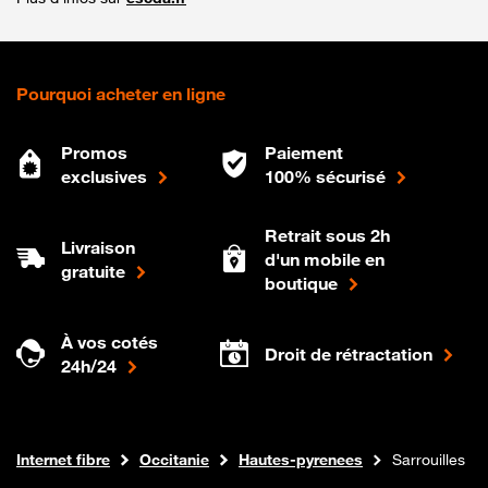
Pourquoi acheter en ligne
Promos
Paiement
exclusives
100% sécurisé
Retrait sous 2h
Livraison
d'un mobile en
gratuite
boutique
À vos cotés
Droit de rétractation
24h/24
Boutique Orange
Internet fibre
Occitanie
Hautes-pyrenees
Sarrouilles