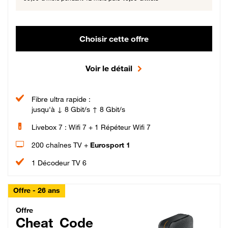
Choisir cette offre
Voir le détail
Fibre ultra rapide :
jusqu'à ↓ 8 Gbit/s ↑ 8 Gbit/s
Livebox 7 : Wifi 7 + 1 Répéteur Wifi 7
200 chaînes TV +
Eurosport 1
1 Décodeur TV 6
Offre - 26 ans
Cheat_Code Fibre_18_26
Offre
Cheat_Code