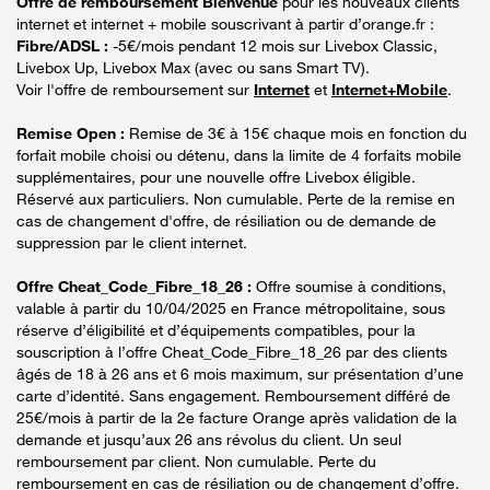
Offre de remboursement Bienvenue
pour les nouveaux clients
internet et internet + mobile souscrivant à partir d’orange.fr :
Fibre/ADSL :
-5€/mois pendant 12 mois sur Livebox Classic,
Livebox Up, Livebox Max (avec ou sans Smart TV).
Voir l'offre de remboursement sur
Internet
et
Internet+Mobile
.
Remise Open :
Remise de 3€ à 15€ chaque mois en fonction du
forfait mobile choisi ou détenu, dans la limite de 4 forfaits mobile
supplémentaires, pour une nouvelle offre Livebox éligible.
Réservé aux particuliers. Non cumulable. Perte de la remise en
cas de changement d'offre, de résiliation ou de demande de
suppression par le client internet.
Offre Cheat_Code_Fibre_18_26 :
Offre soumise à conditions,
valable à partir du 10/04/2025 en France métropolitaine, sous
réserve d’éligibilité et d’équipements compatibles, pour la
souscription à l’offre Cheat_Code_Fibre_18_26 par des clients
âgés de 18 à 26 ans et 6 mois maximum, sur présentation d’une
carte d’identité. Sans engagement. Remboursement différé de
25€/mois à partir de la 2e facture Orange après validation de la
demande et jusqu’aux 26 ans révolus du client. Un seul
remboursement par client. Non cumulable. Perte du
remboursement en cas de résiliation ou de changement d’offre.