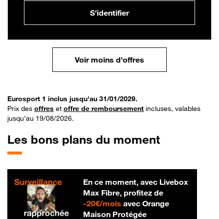
S'identifier
Voir moins d'offres
Eurosport 1 inclus jusqu'au 31/01/2029.
Prix des
offres
et
offre de remboursement
incluses, valables
jusqu’au 19/08/2026.
Les bons plans du moment
En ce moment, avec Livebox
Max Fibre, profitez de
20 € par mois
-
20€/mois
avec Orange
Maison Protégée