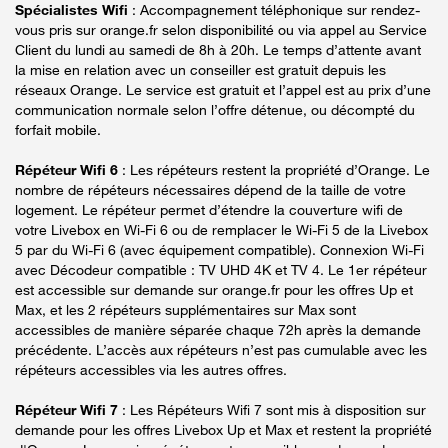
Spécialistes Wifi
: Accompagnement téléphonique sur rendez-
vous pris sur orange.fr selon disponibilité ou via appel au Service
Client du lundi au samedi de 8h à 20h. Le temps d’attente avant
la mise en relation avec un conseiller est gratuit depuis les
réseaux Orange. Le service est gratuit et l’appel est au prix d’une
communication normale selon l’offre détenue, ou décompté du
forfait mobile.
Répéteur Wifi 6
: Les répéteurs restent la propriété d’Orange. Le
nombre de répéteurs nécessaires dépend de la taille de votre
logement. Le répéteur permet d’étendre la couverture wifi de
votre Livebox en Wi-Fi 6 ou de remplacer le Wi-Fi 5 de la Livebox
5 par du Wi-Fi 6 (avec équipement compatible). Connexion Wi-Fi
avec Décodeur compatible : TV UHD 4K et TV 4. Le 1er répéteur
est accessible sur demande sur orange.fr pour les offres Up et
Max, et les 2 répéteurs supplémentaires sur Max sont
accessibles de manière séparée chaque 72h après la demande
précédente. L’accès aux répéteurs n’est pas cumulable avec les
répéteurs accessibles via les autres offres.
Répéteur Wifi 7
: Les Répéteurs Wifi 7 sont mis à disposition sur
demande pour les offres Livebox Up et Max et restent la propriété