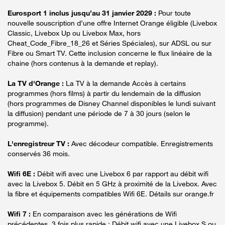
Eurosport 1 inclus jusqu’au 31 janvier 2029 :
Pour toute
nouvelle souscription d’une offre Internet Orange éligible (Livebox
Classic, Livebox Up ou Livebox Max, hors
Cheat_Code_Fibre_18_26 et Séries Spéciales), sur ADSL ou sur
Fibre ou Smart TV. Cette inclusion concerne le flux linéaire de la
chaine (hors contenus à la demande et replay).
La TV d'Orange :
La TV à la demande Accès à certains
programmes (hors films) à partir du lendemain de la diffusion
(hors programmes de Disney Channel disponibles le lundi suivant
la diffusion) pendant une période de 7 à 30 jours (selon le
programme).
L'enregistreur TV :
Avec décodeur compatible. Enregistrements
conservés 36 mois.
Wifi 6E :
Débit wifi avec une Livebox 6 par rapport au débit wifi
avec la Livebox 5. Débit en 5 GHz à proximité de la Livebox. Avec
la fibre et équipements compatibles Wifi 6E. Détails sur orange.fr
Wifi 7 :
En comparaison avec les générations de Wifi
précédentes. 3 fois plus rapide : Débit wifi avec une Livebox S ou