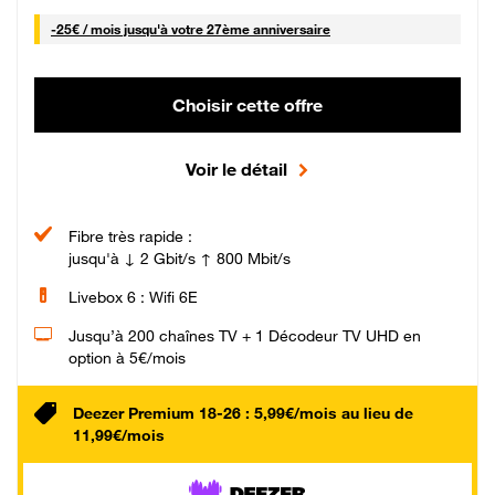
25 € par mois
-
25€ / mois
jusqu'à votre 27ème anniversaire
Choisir cette offre
Voir le détail
Fibre très rapide :
jusqu'à ↓ 2 Gbit/s ↑ 800 Mbit/s
Livebox 6 : Wifi 6E
Jusqu’à 200 chaînes TV + 1 Décodeur TV UHD en
option à 5€/mois
Deezer Premium 18-26 : 5,99€/mois au lieu de
11,99€/mois