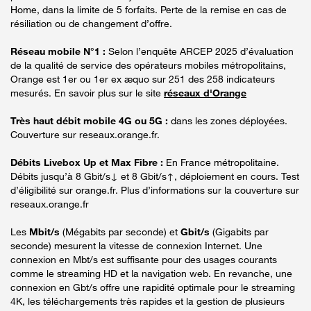
Home, dans la limite de 5 forfaits. Perte de la remise en cas de
résiliation ou de changement d’offre.
Réseau mobile N°1 :
Selon l’enquête ARCEP 2025 d’évaluation
de la qualité de service des opérateurs mobiles métropolitains,
Orange est 1er ou 1er ex æquo sur 251 des 258 indicateurs
mesurés. En savoir plus sur le site
réseaux d'Orange
Très haut débit mobile 4G ou 5G :
dans les zones déployées.
Couverture sur reseaux.orange.fr.
Débits Livebox Up et Max Fibre :
En France métropolitaine.
Débits jusqu’à 8 Gbit/s↓ et 8 Gbit/s↑, déploiement en cours. Test
d’éligibilité sur orange.fr. Plus d’informations sur la couverture sur
reseaux.orange.fr
Les
Mbit/s
(Mégabits par seconde) et
Gbit/s
(Gigabits par
seconde) mesurent la vitesse de connexion Internet. Une
connexion en Mbt/s est suffisante pour des usages courants
comme le streaming HD et la navigation web. En revanche, une
connexion en Gbt/s offre une rapidité optimale pour le streaming
4K, les téléchargements très rapides et la gestion de plusieurs