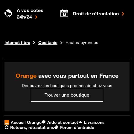
À vos cotés
Droit de rétractation
24h/24
Boutique Orange
Internet fibre
Occitanie
Hautes-pyrenees