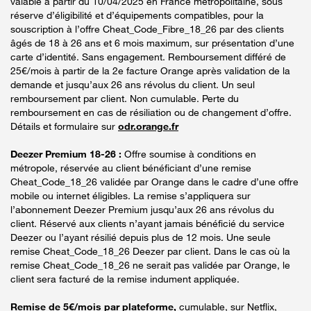
valable à partir du 10/04/2025 en France métropolitaine, sous
réserve d’éligibilité et d’équipements compatibles, pour la
souscription à l’offre Cheat_Code_Fibre_18_26 par des clients
âgés de 18 à 26 ans et 6 mois maximum, sur présentation d’une
carte d’identité. Sans engagement. Remboursement différé de
25€/mois à partir de la 2e facture Orange après validation de la
demande et jusqu’aux 26 ans révolus du client. Un seul
remboursement par client. Non cumulable. Perte du
remboursement en cas de résiliation ou de changement d’offre.
Détails et formulaire sur
odr.orange.fr
Deezer Premium 18-26 :
Offre soumise à conditions en
métropole, réservée au client bénéficiant d’une remise
Cheat_Code_18_26 validée par Orange dans le cadre d’une offre
mobile ou internet éligibles. La remise s’appliquera sur
l’abonnement Deezer Premium jusqu’aux 26 ans révolus du
client. Réservé aux clients n’ayant jamais bénéficié du service
Deezer ou l’ayant résilié depuis plus de 12 mois. Une seule
remise Cheat_Code_18_26 Deezer par client. Dans le cas où la
remise Cheat_Code_18_26 ne serait pas validée par Orange, le
client sera facturé de la remise indument appliquée.
Remise de 5€/mois par plateforme,
cumulable, sur Netflix,