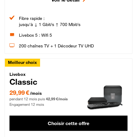
Fibre rapide :
jusqu'à ↓ 1 Gbit/s ↑ 700 Mbit/s
Livebox 5 : Wifi 5
200 chaînes TV + 1 Décodeur TV UHD
Meilleur choix
Livebox Classic Fibre
Livebox
Classic
29,99 € par mois pendant 12 mois puis 42,99 € par mois, Engagement 12 moi
29,99 €
/mois
pendant 12 mois puis
42,99 €/mois
Engagement 12 mois
Choisir cette offre