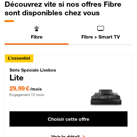
Découvrez vite si nos offres Fibre
sont disponibles chez vous
Fibre
Fibre + Smart TV
L'essentiel
Série Spéciale Livebox Lite Fibre
Série Spéciale Livebox
Lite
29,99 € par mois , Engagement 12 mois
29,99 €
/mois
Engagement 12 mois
Choisir cette offre
Voir le détail