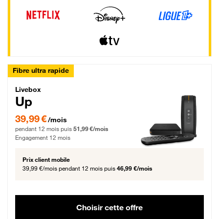
Fibre ultra rapide
Livebox Up Fibre
Livebox
Up
39,99 € par mois pendant 12 mois puis 51,99 € par mois, Engagement 12 moi
39,99 €
/mois
pendant 12 mois puis
51,99 €/mois
Engagement 12 mois
Prix client mobile
39,99 €/mois
pendant 12 mois puis
46,99 €/mois
Choisir cette offre