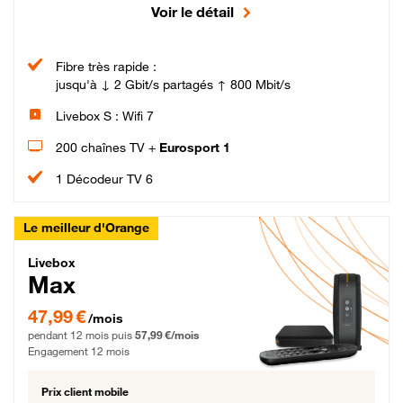
Voir le détail
Fibre très rapide :
jusqu'à ↓ 2 Gbit/s partagés ↑ 800 Mbit/s
Livebox S : Wifi 7
200 chaînes TV +
Eurosport 1
1 Décodeur TV 6
Le meilleur d'Orange
Livebox Max Fibre
Livebox
Max
47,99 € par mois pendant 12 mois puis 57,99 € par mois, Engagement 12 moi
47,99 €
/mois
pendant 12 mois puis
57,99 €/mois
Engagement 12 mois
Prix client mobile