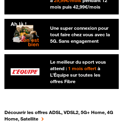
29,99 € par mois
à
29,99€/mois
pendant 12
42,99 € par m
mois puis
42,99€/mois
Une super connexion pour
tout faire chez vous avec la
5G. Sans engagement
Le meilleur du sport vous
attend :
1 mois offert
à
L’Équipe sur toutes les
offres Fibre
Découvrir les offres ADSL, VDSL2, 5G+ Home, 4G
Home, Satellite