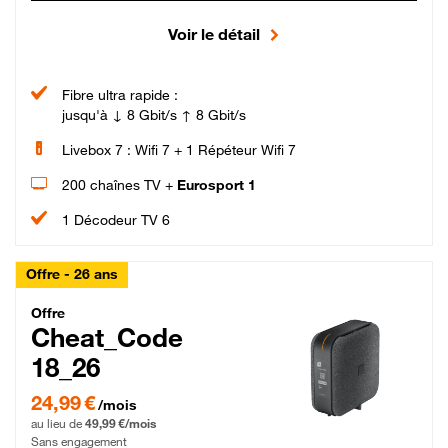
Voir le détail
Fibre ultra rapide :
jusqu'à ↓ 8 Gbit/s ↑ 8 Gbit/s
Livebox 7 : Wifi 7 + 1 Répéteur Wifi 7
200 chaînes TV +
Eurosport 1
1 Décodeur TV 6
Offre - 26 ans
Cheat_Code Fibre_18_26
Offre
Cheat_Code
18_26
24,99 € par mois pendant 0 mois puis 49,99 € par mois, Sans engagement
24,99 €
/mois
au lieu de
49,99 €/mois
Sans engagement