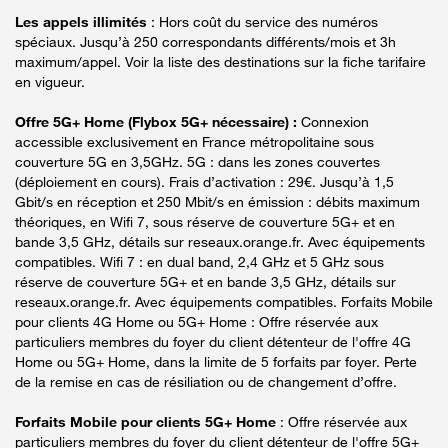
Les appels illimités
: Hors coût du service des numéros
spéciaux. Jusqu’à 250 correspondants différents/mois et 3h
maximum/appel. Voir la liste des destinations sur la fiche tarifaire
en vigueur.
Offre 5G+ Home (Flybox 5G+ nécessaire) :
Connexion
accessible exclusivement en France métropolitaine sous
couverture 5G en 3,5GHz. 5G : dans les zones couvertes
(déploiement en cours). Frais d’activation : 29€. Jusqu’à 1,5
Gbit/s en réception et 250 Mbit/s en émission : débits maximum
théoriques, en Wifi 7, sous réserve de couverture 5G+ et en
bande 3,5 GHz, détails sur reseaux.orange.fr. Avec équipements
compatibles. Wifi 7 : en dual band, 2,4 GHz et 5 GHz sous
réserve de couverture 5G+ et en bande 3,5 GHz, détails sur
reseaux.orange.fr. Avec équipements compatibles. Forfaits Mobile
pour clients 4G Home ou 5G+ Home : Offre réservée aux
particuliers membres du foyer du client détenteur de l'offre 4G
Home ou 5G+ Home, dans la limite de 5 forfaits par foyer. Perte
de la remise en cas de résiliation ou de changement d’offre.
Forfaits Mobile pour clients 5G+ Home
: Offre réservée aux
particuliers membres du foyer du client détenteur de l'offre 5G+