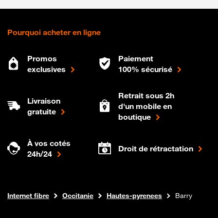
Pourquoi acheter en ligne
Promos
Paiement
exclusives
100% sécurisé
Retrait sous 2h
Livraison
d'un mobile en
gratuite
boutique
À vos cotés
Droit de rétractation
24h/24
Boutique Orange
Internet fibre
Occitanie
Hautes-pyrenees
Barry