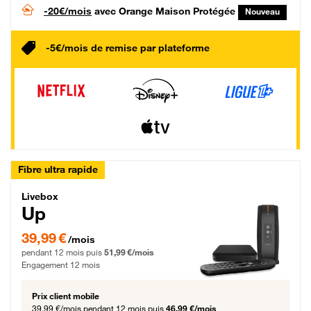
-20€/mois
avec Orange Maison Protégée
Nouveau
-5€/mois de remise par plateforme
Fibre ultra rapide
Livebox Up Fibre
Livebox
Up
39,99 € par mois pendant 12 mois puis 51,99 € par mois, Engagement 12 moi
39,99 €
/mois
pendant 12 mois puis
51,99 €/mois
Engagement 12 mois
Prix client mobile
39,99 €/mois
pendant 12 mois puis
46,99 €/mois