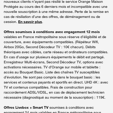
nouveaux clients n’ayant pas résilié le service Orange Maison
Protégée au cours des 6 derniers mois et incompatible avec une
nouvelle souscription à une même adresse. Perte de la remise en
cas de résiliation d’une des offres, de déménagement ou de
cession.
En savoir plus
.
Offres soumises à conditions avec engagement 12 mois
valables en France métropolitaine sous réserve d’éligibilité et de
couverture, avec équipements compatibles. (Répéteur Wifi,
Airbox 20Go, Second Décodeur TV : 10€ chacun). Débits
théoriques avec câbles, carte réseau et ordinateurs compatibles.
En cas d’usage sur plusieurs équipements le débit est partagé.
Enregistreur Multi-écrans, Second Décodeur TV, options avec
activations nécessaires. TV d’Orange sur mobile et tablette :
accès au Bouquet Basic. Liste des chaînes TV susceptibles
d’évolution. Ne sont pas compris dans le bouquet basic : les
services et contenus payants et sportifs en direct. UHD 4K : avec
TV et contenus compatibles. Frais de construction pour
raccordement ADSL/VDSL, en cas de déplacement technicien
nécessaire (diagnostiqué au moment de la souscription) : 119€.
Offres Livebox + Smart TV
soumises à conditions avec
engagement 24 mois valables en France métropolitaine sous