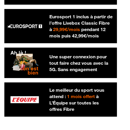
Eurosport 1 inclus à partir de
l’offre Livebox Classic Fibre
29,99 € par mois
à
29,99€/mois
pendant 12
42,99 € par m
mois puis
42,99€/mois
Une super connexion pour
tout faire chez vous avec la
5G. Sans engagement
Le meilleur du sport vous
attend :
1 mois offert
à
L’Équipe sur toutes les
offres Fibre