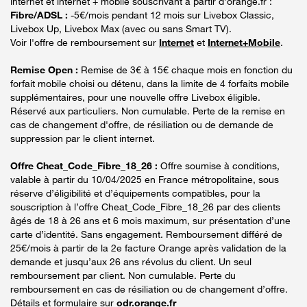
internet et internet + mobile souscrivant à partir d’orange.fr :
Fibre/ADSL :
-5€/mois pendant 12 mois sur Livebox Classic,
Livebox Up, Livebox Max (avec ou sans Smart TV).
Voir l'offre de remboursement sur
Internet
et
Internet+Mobile
.
Remise Open :
Remise de 3€ à 15€ chaque mois en fonction du
forfait mobile choisi ou détenu, dans la limite de 4 forfaits mobile
supplémentaires, pour une nouvelle offre Livebox éligible.
Réservé aux particuliers. Non cumulable. Perte de la remise en
cas de changement d'offre, de résiliation ou de demande de
suppression par le client internet.
Offre Cheat_Code_Fibre_18_26 :
Offre soumise à conditions,
valable à partir du 10/04/2025 en France métropolitaine, sous
réserve d’éligibilité et d’équipements compatibles, pour la
souscription à l’offre Cheat_Code_Fibre_18_26 par des clients
âgés de 18 à 26 ans et 6 mois maximum, sur présentation d’une
carte d’identité. Sans engagement. Remboursement différé de
25€/mois à partir de la 2e facture Orange après validation de la
demande et jusqu’aux 26 ans révolus du client. Un seul
remboursement par client. Non cumulable. Perte du
remboursement en cas de résiliation ou de changement d’offre.
Détails et formulaire sur
odr.orange.fr