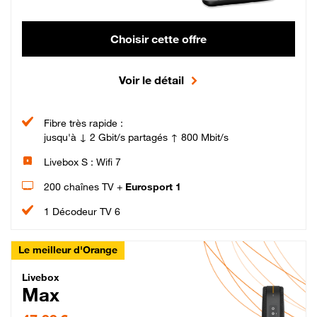
Choisir cette offre
Voir le détail
Fibre très rapide :
jusqu'à ↓ 2 Gbit/s partagés ↑ 800 Mbit/s
Livebox S : Wifi 7
200 chaînes TV +
Eurosport 1
1 Décodeur TV 6
Le meilleur d'Orange
Livebox Max Fibre
Livebox
Max
47,99 € par mois pendant 12 mois puis 57,99 € par mois, Engagement 12 moi