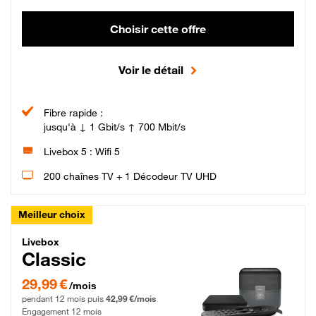
Choisir cette offre
Voir le détail
Fibre rapide :
jusqu'à ↓ 1 Gbit/s ↑ 700 Mbit/s
Livebox 5 : Wifi 5
200 chaînes TV + 1 Décodeur TV UHD
Meilleur choix
Livebox Classic Fibre
Livebox
Classic
29,99 € par mois pendant 12 mois puis 42,99 € par mois, Engagement 12 moi
29,99 €
/mois
pendant 12 mois puis
42,99 €/mois
Engagement 12 mois