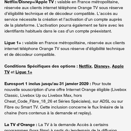
Netflix/Disney+/Apple TV :
valable en France métropolitaine,
réservée aux clients internet téléphone Orange TV sous réserve
d’éligibilité technique et de décodeur compatible. L'accès au
service nécessite la création et l'activation d'un compte auprès
de la plateforme. L’activation pourra également se faire avec les
identifiants habituels dans le cas d’un compte préexistant.
Ligue 1+ :
valable en France métropolitaine, réservée aux clients
internet téléphone Orange TV sous réserve d’éligibilité technique
et de décodeur compatible.
Conditions Spécifiques des options :
Netflix
,
Disney+
,
Apple
TV
et
Ligue 1+
Eurosport 1 inclus jusqu’au 31 janvier 2029 :
Pour toute
nouvelle souscription d’une offre Internet Orange éligible (Livebox
Classic, Livebox Up ou Livebox Max, hors
Cheat_Code_Fibre_18_26 et Séries Spéciales), sur ADSL ou sur
Fibre ou Smart TV. Cette inclusion concerne le flux linéaire de la
chaine (hors contenus à la demande et replay).
La TV d'Orange :
La TV à la demande Accès à certains
programmes (hors films) à partir du lendemain de la diffusion