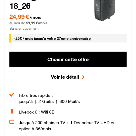
18_26
24,99 € par mois pendant 0 mois puis 49,99 € par mois, Sans engagement
24,99 €
/mois
au lieu de
49,99 €/mois
Sans engagement
25 € par mois
-
25€ / mois
jusqu'à votre 27ème anniversaire
Choisir cette offre
Voir le détail
Fibre très rapide :
jusqu'à ↓ 2 Gbit/s ↑ 800 Mbit/s
Livebox 6 : Wifi 6E
Jusqu’à 200 chaînes TV + 1 Décodeur TV UHD en
option à 5€/mois