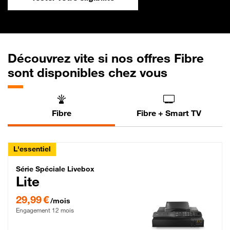
Découvrez vite si nos offres Fibre
sont disponibles chez vous
Fibre
Fibre + Smart TV
L'essentiel
Série Spéciale Livebox Lite Fibre
Série Spéciale Livebox
Lite
29,99 € par mois , Engagement 12 mois
29,99 €
/mois
Engagement 12 mois