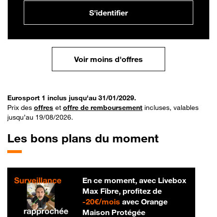
S'identifier
Voir moins d'offres
Eurosport 1 inclus jusqu'au 31/01/2029.
Prix des
offres
et
offre de remboursement
incluses, valables
jusqu’au 19/08/2026.
Les bons plans du moment
En ce moment, avec Livebox
Max Fibre, profitez de
20 € par mois
-
20€/mois
avec Orange
Maison Protégée