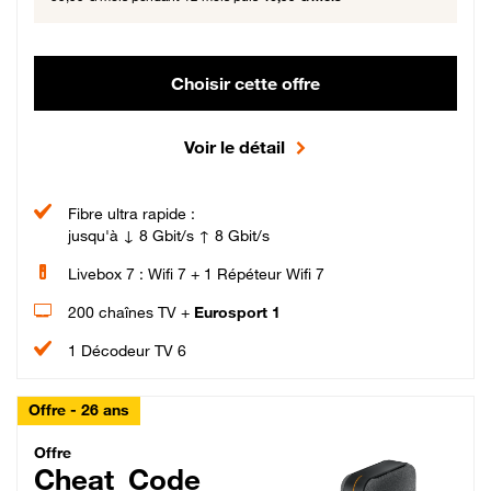
Choisir cette offre
Voir le détail
Fibre ultra rapide :
jusqu'à ↓ 8 Gbit/s ↑ 8 Gbit/s
Livebox 7 : Wifi 7 + 1 Répéteur Wifi 7
200 chaînes TV +
Eurosport 1
1 Décodeur TV 6
Offre - 26 ans
Cheat_Code Fibre_18_26
Offre
Cheat_Code