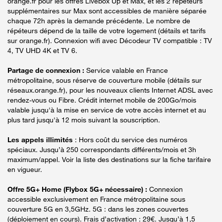
orange.fr pour les offres Livebox Up et Max, et les 2 répéteurs
supplémentaires sur Max sont accessibles de manière séparée
chaque 72h après la demande précédente. Le nombre de
répéteurs dépend de la taille de votre logement (détails et tarifs
sur orange.fr). Connexion wifi avec Décodeur TV compatible : TV
4, TV UHD 4K et TV 6.
Partage de connexion :
Service valable en France
métropolitaine, sous réserve de couverture mobile (détails sur
réseaux.orange.fr), pour les nouveaux clients Internet ADSL avec
rendez-vous ou Fibre. Crédit internet mobile de 200Go/mois
valable jusqu'à la mise en service de votre accès internet et au
plus tard jusqu'à 12 mois suivant la souscription.
Les appels illimités
: Hors coût du service des numéros
spéciaux. Jusqu’à 250 correspondants différents/mois et 3h
maximum/appel. Voir la liste des destinations sur la fiche tarifaire
en vigueur.
Offre 5G+ Home (Flybox 5G+ nécessaire) :
Connexion
accessible exclusivement en France métropolitaine sous
couverture 5G en 3,5GHz. 5G : dans les zones couvertes
(déploiement en cours). Frais d’activation : 29€. Jusqu’à 1,5