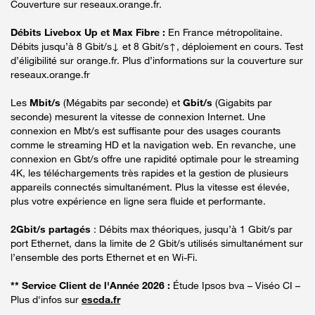
Couverture sur reseaux.orange.fr.
Débits Livebox Up et Max Fibre :
En France métropolitaine.
Débits jusqu’à 8 Gbit/s↓ et 8 Gbit/s↑, déploiement en cours. Test
d’éligibilité sur orange.fr. Plus d’informations sur la couverture sur
reseaux.orange.fr
Les
Mbit/s
(Mégabits par seconde) et
Gbit/s
(Gigabits par
seconde) mesurent la vitesse de connexion Internet. Une
connexion en Mbt/s est suffisante pour des usages courants
comme le streaming HD et la navigation web. En revanche, une
connexion en Gbt/s offre une rapidité optimale pour le streaming
4K, les téléchargements très rapides et la gestion de plusieurs
appareils connectés simultanément. Plus la vitesse est élevée,
plus votre expérience en ligne sera fluide et performante.
2Gbit/s partagés
: Débits max théoriques, jusqu’à 1 Gbit/s par
port Ethernet, dans la limite de 2 Gbit/s utilisés simultanément sur
l’ensemble des ports Ethernet et en Wi-Fi.
** Service Client de l'Année 2026 :
Étude Ipsos bva – Viséo CI –
Plus d'infos sur
escda.fr