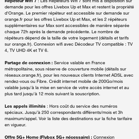
Répéteur Wifi 7
: Les Répéteurs Wifi 7 sont mis à disposition sur
demande pour les offres Livebox Up et Max et restent la propriété
d'Orange. Le premier répéteur est accessible sur demande sur
orange.fr pour les offres Livebox Up et Max, et les 2 répéteurs
supplémentaires sur Max sont accessibles de manière séparée
chaque 72h après la demande précédente. Le nombre de
répéteurs dépend de la taille de votre logement (détails et tarifs
sur orange.fr). Connexion wifi avec Décodeur TV compatible : TV
4, TV UHD 4K et TV 6.
Partage de connexion :
Service valable en France
métropolitaine, sous réserve de couverture mobile (détails sur
réseaux.orange.fr), pour les nouveaux clients Internet ADSL avec
rendez-vous ou Fibre. Crédit internet mobile de 200Go/mois
valable jusqu'à la mise en service de votre accès internet et au
plus tard jusqu'à 12 mois suivant la souscription.
Les appels illimités
: Hors coût du service des numéros
spéciaux. Jusqu’à 250 correspondants différents/mois et 3h
maximum/appel. Voir la liste des destinations sur la fiche tarifaire
en vigueur.
Offre 5G+ Home (Flybox 5G+ nécessaire) :
Connexion