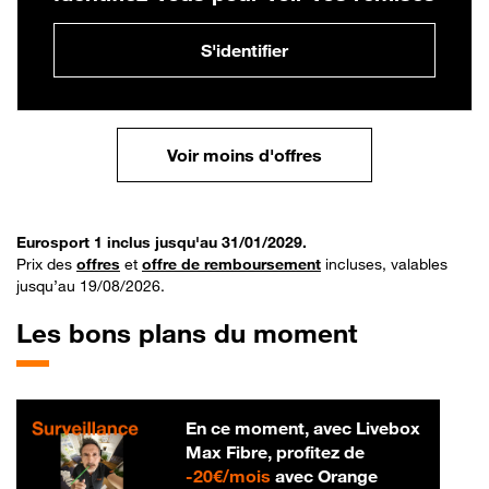
S'identifier
Voir moins d'offres
Eurosport 1 inclus jusqu'au 31/01/2029.
Prix des
offres
et
offre de remboursement
incluses, valables
jusqu’au 19/08/2026.
Les bons plans du moment
En ce moment, avec Livebox
Max Fibre, profitez de
20 € par mois
-
20€/mois
avec Orange