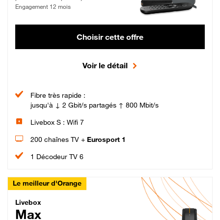
Engagement 12 mois
Choisir cette offre
Voir le détail
Fibre très rapide :
jusqu'à ↓ 2 Gbit/s partagés ↑ 800 Mbit/s
Livebox S : Wifi 7
200 chaînes TV +
Eurosport 1
1 Décodeur TV 6
Le meilleur d'Orange
Livebox Max Fibre
Livebox
Max