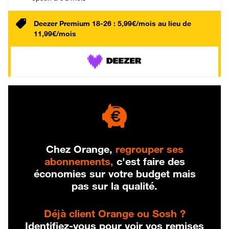
Deezer Premium 18-26 : 5,99€/mois au lieu de
11,99€/mois
Chez Orange,
regrouper ses
abonnements,
c'est faire des
économies sur votre budget mais
pas sur la qualité.
Déjà client Orange ou Sosh ?
Identifiez-vous pour voir vos remises