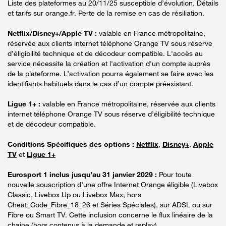
Liste des plateformes au 20/11/25 susceptible d’évolution. Détails
et tarifs sur orange.fr. Perte de la remise en cas de résiliation.
Netflix/Disney+/Apple TV :
valable en France métropolitaine,
réservée aux clients internet téléphone Orange TV sous réserve
d’éligibilité technique et de décodeur compatible. L'accès au
service nécessite la création et l'activation d'un compte auprès
de la plateforme. L’activation pourra également se faire avec les
identifiants habituels dans le cas d’un compte préexistant.
Ligue 1+ :
valable en France métropolitaine, réservée aux clients
internet téléphone Orange TV sous réserve d’éligibilité technique
et de décodeur compatible.
Conditions Spécifiques des options :
Netflix
,
Disney+
,
Apple
TV
et
Ligue 1+
Eurosport 1 inclus jusqu’au 31 janvier 2029 :
Pour toute
nouvelle souscription d’une offre Internet Orange éligible (Livebox
Classic, Livebox Up ou Livebox Max, hors
Cheat_Code_Fibre_18_26 et Séries Spéciales), sur ADSL ou sur
Fibre ou Smart TV. Cette inclusion concerne le flux linéaire de la
chaine (hors contenus à la demande et replay).