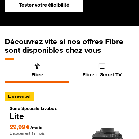
Tester votre éligibilité
Découvrez vite si nos offres Fibre
sont disponibles chez vous
Fibre
Fibre + Smart TV
L'essentiel
Série Spéciale Livebox Lite Fibre
Série Spéciale Livebox
Lite
29,99 € par mois , Engagement 12 mois
29,99 €
/mois
Engagement 12 mois