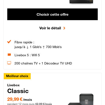
Choisir cette offre
Voir le détail
Fibre rapide :
jusqu'à ↓ 1 Gbit/s ↑ 700 Mbit/s
Livebox 5 : Wifi 5
200 chaînes TV + 1 Décodeur TV UHD
Meilleur choix
Livebox Classic Fibre
Livebox
Classic
29,99 € par mois pendant 12 mois puis 42,99 € par mois, Engagement 12 moi
29,99 €
/mois
pendant 12 mois puis
42,99 €/mois