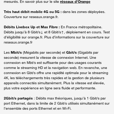
mesurés. En savoir plus sur le site
réseaux d'Orange
Très haut débit mobile 4G ou 5G :
dans les zones déployées.
Couverture sur reseaux.orange.fr.
Débits Livebox Up et Max Fibre :
En France métropolitaine.
Débits jusqu’à 8 Gbit/s↓ et 8 Gbit/s↑, déploiement en cours. Test
d’éligibilité sur orange.fr. Plus d’informations sur la couverture sur
reseaux.orange.fr
Les
Mbit/s
(Mégabits par seconde) et
Gbit/s
(Gigabits par
seconde) mesurent la vitesse de connexion Internet. Une
connexion en Mbt/s est suffisante pour des usages courants
comme le streaming HD et la navigation web. En revanche, une
connexion en Gbt/s offre une rapidité optimale pour le streaming
4K, les téléchargements très rapides et la gestion de plusieurs
appareils connectés simultanément. Plus la vitesse est élevée,
plus votre expérience en ligne sera fluide et performante.
2Gbit/s partagés
: Débits max théoriques, jusqu’à 1 Gbit/s par
port Ethernet, dans la limite de 2 Gbit/s utilisés simultanément sur
l’ensemble des ports Ethernet et en Wi-Fi.