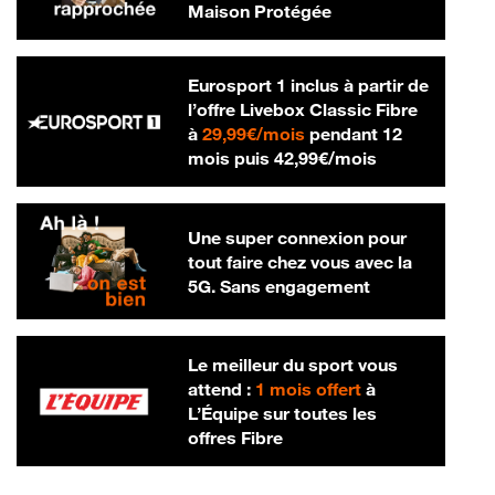
Maison Protégée
Eurosport 1 inclus à partir de
l’offre Livebox Classic Fibre
29,99 € par mois
à
29,99€/mois
pendant 12
42,99 € par m
mois puis
42,99€/mois
Une super connexion pour
tout faire chez vous avec la
5G. Sans engagement
Le meilleur du sport vous
attend :
1 mois offert
à
L’Équipe sur toutes les
offres Fibre