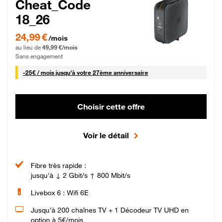
Cheat_Code
18_26
24,99 € par mois pendant 0 mois puis 49,99 € par mois, Sans engagement
24,99 €
/mois
au lieu de
49,99 €/mois
Sans engagement
25 € par mois
-
25€ / mois
jusqu'à votre 27ème anniversaire
Choisir cette offre
Voir le détail
Fibre très rapide :
jusqu'à ↓ 2 Gbit/s ↑ 800 Mbit/s
Livebox 6 : Wifi 6E
Jusqu’à 200 chaînes TV + 1 Décodeur TV UHD en
option à 5€/mois