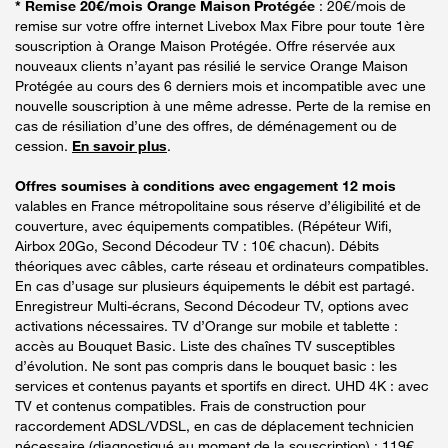
* Remise 20€/mois Orange Maison Protégée
: 20€/mois de
remise sur votre offre internet Livebox Max Fibre pour toute 1ère
souscription à Orange Maison Protégée. Offre réservée aux
nouveaux clients n’ayant pas résilié le service Orange Maison
Protégée au cours des 6 derniers mois et incompatible avec une
nouvelle souscription à une même adresse. Perte de la remise en
cas de résiliation d’une des offres, de déménagement ou de
cession.
En savoir plus
.
Offres soumises à conditions avec engagement 12 mois
valables en France métropolitaine sous réserve d’éligibilité et de
couverture, avec équipements compatibles. (Répéteur Wifi,
Airbox 20Go, Second Décodeur TV : 10€ chacun). Débits
théoriques avec câbles, carte réseau et ordinateurs compatibles.
En cas d’usage sur plusieurs équipements le débit est partagé.
Enregistreur Multi-écrans, Second Décodeur TV, options avec
activations nécessaires. TV d’Orange sur mobile et tablette :
accès au Bouquet Basic. Liste des chaînes TV susceptibles
d’évolution. Ne sont pas compris dans le bouquet basic : les
services et contenus payants et sportifs en direct. UHD 4K : avec
TV et contenus compatibles. Frais de construction pour
raccordement ADSL/VDSL, en cas de déplacement technicien
nécessaire (diagnostiqué au moment de la souscription) : 119€.