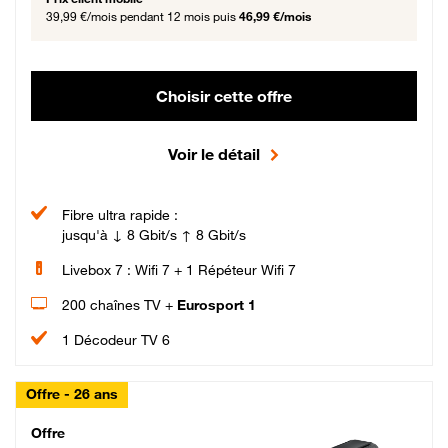
39,99 €/mois
pendant 12 mois puis
46,99 €/mois
Choisir cette offre
Voir le détail
Fibre ultra rapide :
jusqu'à ↓ 8 Gbit/s ↑ 8 Gbit/s
Livebox 7 : Wifi 7 + 1 Répéteur Wifi 7
200 chaînes TV +
Eurosport 1
1 Décodeur TV 6
Offre - 26 ans
Cheat_Code Fibre_18_26
Offre