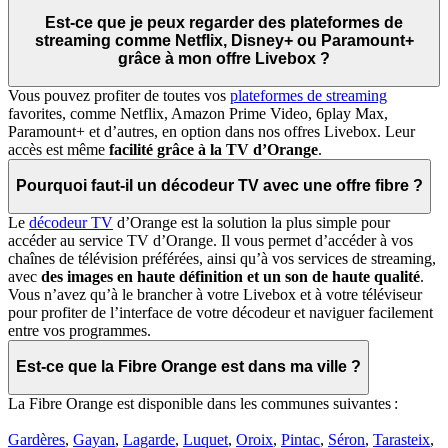
Est-ce que je peux regarder des plateformes de
streaming comme Netflix, Disney+ ou Paramount+
grâce à mon offre Livebox ?
Vous pouvez profiter de toutes vos
plateformes de streaming
favorites, comme Netflix, Amazon Prime Video, 6play Max,
Paramount+ et d’autres, en option dans nos offres Livebox. Leur
accès est même
facilité grâce à la TV d’Orange
.
Pourquoi faut-il un décodeur TV avec une offre fibre ?
Le
décodeur TV
d’Orange est la solution la plus simple pour
accéder au service TV d’Orange. Il vous permet d’accéder à vos
chaînes de télévision préférées, ainsi qu’à vos services de streaming,
avec
des images en haute définition et un son de haute qualité
.
Vous n’avez qu’à le brancher à votre Livebox et à votre téléviseur
pour profiter de l’interface de votre décodeur et naviguer facilement
entre vos programmes.
Est-ce que la Fibre Orange est dans ma ville ?
La Fibre Orange est disponible dans les communes suivantes :
Gardères
,
Gayan
,
Lagarde
,
Luquet
,
Oroix
,
Pintac
,
Séron
,
Tarasteix
,