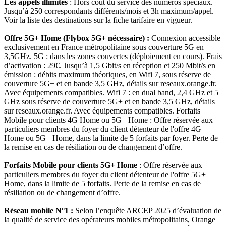
Les appels illimités
: Hors coût du service des numéros spéciaux.
Jusqu’à 250 correspondants différents/mois et 3h maximum/appel.
Voir la liste des destinations sur la fiche tarifaire en vigueur.
Offre 5G+ Home (Flybox 5G+ nécessaire) :
Connexion accessible
exclusivement en France métropolitaine sous couverture 5G en
3,5GHz. 5G : dans les zones couvertes (déploiement en cours). Frais
d’activation : 29€. Jusqu’à 1,5 Gbit/s en réception et 250 Mbit/s en
émission : débits maximum théoriques, en Wifi 7, sous réserve de
couverture 5G+ et en bande 3,5 GHz, détails sur reseaux.orange.fr.
Avec équipements compatibles. Wifi 7 : en dual band, 2,4 GHz et 5
GHz sous réserve de couverture 5G+ et en bande 3,5 GHz, détails
sur reseaux.orange.fr. Avec équipements compatibles. Forfaits
Mobile pour clients 4G Home ou 5G+ Home : Offre réservée aux
particuliers membres du foyer du client détenteur de l'offre 4G
Home ou 5G+ Home, dans la limite de 5 forfaits par foyer. Perte de
la remise en cas de résiliation ou de changement d’offre.
Forfaits Mobile pour clients 5G+ Home
: Offre réservée aux
particuliers membres du foyer du client détenteur de l'offre 5G+
Home, dans la limite de 5 forfaits. Perte de la remise en cas de
résiliation ou de changement d’offre.
Réseau mobile N°1 :
Selon l’enquête ARCEP 2025 d’évaluation de
la qualité de service des opérateurs mobiles métropolitains, Orange