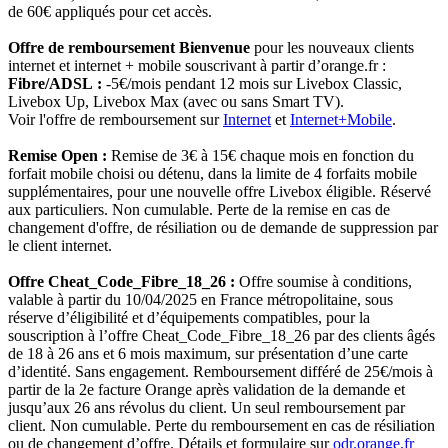
de 60€ appliqués pour cet accès.
Offre de remboursement Bienvenue
pour les nouveaux clients
internet et internet + mobile souscrivant à partir d’orange.fr :
Fibre/ADSL :
-5€/mois pendant 12 mois sur Livebox Classic,
Livebox Up, Livebox Max (avec ou sans Smart TV).
Voir l'offre de remboursement sur
Internet
et
Internet+Mobile
.
Remise Open :
Remise de 3€ à 15€ chaque mois en fonction du
forfait mobile choisi ou détenu, dans la limite de 4 forfaits mobile
supplémentaires, pour une nouvelle offre Livebox éligible. Réservé
aux particuliers. Non cumulable. Perte de la remise en cas de
changement d'offre, de résiliation ou de demande de suppression par
le client internet.
Offre Cheat_Code_Fibre_18_26 :
Offre soumise à conditions,
valable à partir du 10/04/2025 en France métropolitaine, sous
réserve d’éligibilité et d’équipements compatibles, pour la
souscription à l’offre Cheat_Code_Fibre_18_26 par des clients âgés
de 18 à 26 ans et 6 mois maximum, sur présentation d’une carte
d’identité. Sans engagement. Remboursement différé de 25€/mois à
partir de la 2e facture Orange après validation de la demande et
jusqu’aux 26 ans révolus du client. Un seul remboursement par
client. Non cumulable. Perte du remboursement en cas de résiliation
ou de changement d’offre. Détails et formulaire sur
odr.orange.fr