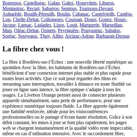
Bonrepos
,
Castelbajac
,
Galan
,
Galez
,
Houeydets
,
Libaros
,
Montastruc
,
Recurt
,
Sabarros
,
Sentous
,
Tournous-Devant
,
Aubarède
,
Bouilh-Péreuilh
,
Boulin
,
Cabanac
,
Castelvieilh
,
Castéra-
Lou
,
Chelle-Debat
,
Collongues
,
Coussan
,
Dours
,
Gonez
,
Hourc
,
Jacque
,
Lansac
,
Laslades
,
Lizos
,
Louit
,
Marquerie
,
Marseillan
,
Mun
,
Oléac-Debat
,
Osmets
,
Peyriguère
,
Pouyastruc
,
Sabalos
,
Soréac
,
Souyeaux
,
Thuy
,
Allier
,
Arcizac-Adour
,
Barbazan-Dessus
La fibre chez vous !
La fibre à Bordères-sur-l’Échez : une nouvelle liberté numérique au
quotidien Avec la fibre, les habitants de Bordères-sur-l’Échez
bénéficient d’une connexion internet plus stable et plus rapide pour
toutes leurs activités. Que ce soit pour regarder des films en
streaming sans interruption, travailler à distance en toute fluidité ou
jouer en ligne sans latence, la fibre optique s’adapte à tous les
usages. La Livebox Orange permet aussi de connecter plusieurs
appareils simultanément, sans perte de performance, pour une
expérience numérique toujours fluide. La fibre apporte également
une fiabilité renforcée, idéale pour les visioconférences
professionnelles ou le partage d’écran haute résolution. Grâce à son
débit constant, les mises à jour se font plus rapidement, les pages
web se chargent instantanément et la qualité vidéo reste impeccable,
même en cas d’utilisation intensive. Avec le raccordement fibre,