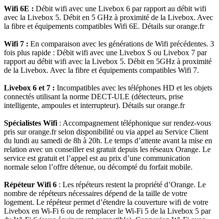
Wifi 6E :
Débit wifi avec une Livebox 6 par rapport au débit wifi
avec la Livebox 5. Débit en 5 GHz à proximité de la Livebox. Avec
la fibre et équipements compatibles Wifi 6E. Détails sur orange.fr
Wifi 7 :
En comparaison avec les générations de Wifi précédentes. 3
fois plus rapide : Débit wifi avec une Livebox S ou Livebox 7 par
rapport au débit wifi avec la Livebox 5. Débit en 5GHz à proximité
de la Livebox. Avec la fibre et équipements compatibles Wifi 7.
Livebox 6 et 7 :
Incompatibles avec les téléphones HD et les objets
connectés utilisant la norme DECT-ULE (détecteurs, prise
intelligente, ampoules et interrupteur). Détails sur orange.fr
Spécialistes Wifi
: Accompagnement téléphonique sur rendez-vous
pris sur orange.fr selon disponibilité ou via appel au Service Client
du lundi au samedi de 8h à 20h. Le temps d’attente avant la mise en
relation avec un conseiller est gratuit depuis les réseaux Orange. Le
service est gratuit et l’appel est au prix d’une communication
normale selon l’offre détenue, ou décompté du forfait mobile.
Répéteur Wifi 6
: Les répéteurs restent la propriété d’Orange. Le
nombre de répéteurs nécessaires dépend de la taille de votre
logement. Le répéteur permet d’étendre la couverture wifi de votre
Livebox en Wi-Fi 6 ou de remplacer le Wi-Fi 5 de la Livebox 5 par