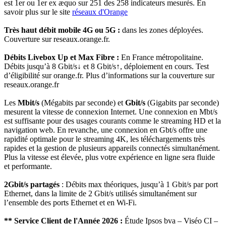
est 1er ou 1er ex æquo sur 251 des 258 indicateurs mesurés. En
savoir plus sur le site
réseaux d'Orange
Très haut débit mobile 4G ou 5G :
dans les zones déployées.
Couverture sur reseaux.orange.fr.
Débits Livebox Up et Max Fibre :
En France métropolitaine.
Débits jusqu’à 8 Gbit/s↓ et 8 Gbit/s↑, déploiement en cours. Test
d’éligibilité sur orange.fr. Plus d’informations sur la couverture sur
reseaux.orange.fr
Les
Mbit/s
(Mégabits par seconde) et
Gbit/s
(Gigabits par seconde)
mesurent la vitesse de connexion Internet. Une connexion en Mbt/s
est suffisante pour des usages courants comme le streaming HD et la
navigation web. En revanche, une connexion en Gbt/s offre une
rapidité optimale pour le streaming 4K, les téléchargements très
rapides et la gestion de plusieurs appareils connectés simultanément.
Plus la vitesse est élevée, plus votre expérience en ligne sera fluide
et performante.
2Gbit/s partagés
: Débits max théoriques, jusqu’à 1 Gbit/s par port
Ethernet, dans la limite de 2 Gbit/s utilisés simultanément sur
l’ensemble des ports Ethernet et en Wi-Fi.
** Service Client de l'Année 2026 :
Étude Ipsos bva – Viséo CI –