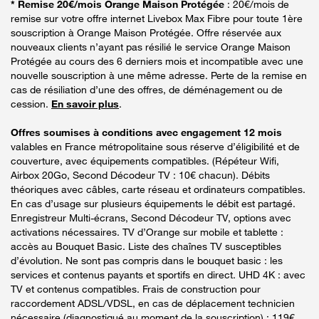
* Remise 20€/mois Orange Maison Protégée
: 20€/mois de
remise sur votre offre internet Livebox Max Fibre pour toute 1ère
souscription à Orange Maison Protégée. Offre réservée aux
nouveaux clients n’ayant pas résilié le service Orange Maison
Protégée au cours des 6 derniers mois et incompatible avec une
nouvelle souscription à une même adresse. Perte de la remise en
cas de résiliation d’une des offres, de déménagement ou de
cession.
En savoir plus
.
Offres soumises à conditions avec engagement 12 mois
valables en France métropolitaine sous réserve d’éligibilité et de
couverture, avec équipements compatibles. (Répéteur Wifi,
Airbox 20Go, Second Décodeur TV : 10€ chacun). Débits
théoriques avec câbles, carte réseau et ordinateurs compatibles.
En cas d’usage sur plusieurs équipements le débit est partagé.
Enregistreur Multi-écrans, Second Décodeur TV, options avec
activations nécessaires. TV d’Orange sur mobile et tablette :
accès au Bouquet Basic. Liste des chaînes TV susceptibles
d’évolution. Ne sont pas compris dans le bouquet basic : les
services et contenus payants et sportifs en direct. UHD 4K : avec
TV et contenus compatibles. Frais de construction pour
raccordement ADSL/VDSL, en cas de déplacement technicien
nécessaire (diagnostiqué au moment de la souscription) : 119€.