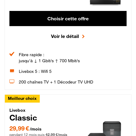
Choisir cette offre
Voir le détail
Fibre rapide :
jusqu'à ↓ 1 Gbit/s ↑ 700 Mbit/s
Livebox 5 : Wifi 5
200 chaînes TV + 1 Décodeur TV UHD
Meilleur choix
Livebox Classic Fibre
Livebox
Classic
29,99 € par mois pendant 12 mois puis 42,99 € par mois, Engagement 12 moi
29,99 €
/mois
pendant 12 mois puis
42,99 €/mois