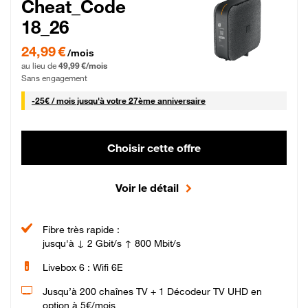
Cheat_Code
18_26
24,99 € par mois pendant 0 mois puis 49,99 € par mois, Sans engagement
24,99 €
/mois
au lieu de
49,99 €/mois
Sans engagement
25 € par mois
-
25€ / mois
jusqu'à votre 27ème anniversaire
Choisir cette offre
Voir le détail
Fibre très rapide :
jusqu'à ↓ 2 Gbit/s ↑ 800 Mbit/s
Livebox 6 : Wifi 6E
Jusqu’à 200 chaînes TV + 1 Décodeur TV UHD en
option à 5€/mois