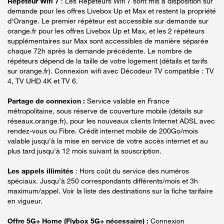
Répéteur Wifi 7
: Les Répéteurs Wifi 7 sont mis à disposition sur
demande pour les offres Livebox Up et Max et restent la propriété
d'Orange. Le premier répéteur est accessible sur demande sur
orange.fr pour les offres Livebox Up et Max, et les 2 répéteurs
supplémentaires sur Max sont accessibles de manière séparée
chaque 72h après la demande précédente. Le nombre de
répéteurs dépend de la taille de votre logement (détails et tarifs
sur orange.fr). Connexion wifi avec Décodeur TV compatible : TV
4, TV UHD 4K et TV 6.
Partage de connexion :
Service valable en France
métropolitaine, sous réserve de couverture mobile (détails sur
réseaux.orange.fr), pour les nouveaux clients Internet ADSL avec
rendez-vous ou Fibre. Crédit internet mobile de 200Go/mois
valable jusqu'à la mise en service de votre accès internet et au
plus tard jusqu'à 12 mois suivant la souscription.
Les appels illimités
: Hors coût du service des numéros
spéciaux. Jusqu’à 250 correspondants différents/mois et 3h
maximum/appel. Voir la liste des destinations sur la fiche tarifaire
en vigueur.
Offre 5G+ Home (Flybox 5G+ nécessaire) :
Connexion