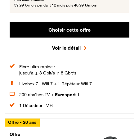
39,99 €/mois
pendant 12 mois puis
46,99 €/mois
Choisir cette offre
Voir le détail
Fibre ultra rapide :
jusqu'à ↓ 8 Gbit/s ↑ 8 Gbit/s
Livebox 7 : Wifi 7 + 1 Répéteur Wifi 7
200 chaînes TV +
Eurosport 1
1 Décodeur TV 6
Offre - 26 ans
Cheat_Code Fibre_18_26
Offre