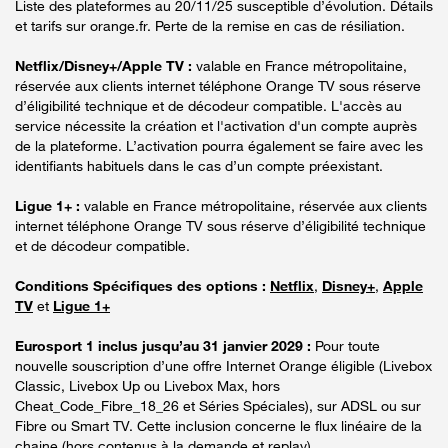
Liste des plateformes au 20/11/25 susceptible d’évolution. Détails
et tarifs sur orange.fr. Perte de la remise en cas de résiliation.
Netflix/Disney+/Apple TV :
valable en France métropolitaine,
réservée aux clients internet téléphone Orange TV sous réserve
d’éligibilité technique et de décodeur compatible. L'accès au
service nécessite la création et l'activation d'un compte auprès
de la plateforme. L’activation pourra également se faire avec les
identifiants habituels dans le cas d’un compte préexistant.
Ligue 1+ :
valable en France métropolitaine, réservée aux clients
internet téléphone Orange TV sous réserve d’éligibilité technique
et de décodeur compatible.
Conditions Spécifiques des options :
Netflix
,
Disney+
,
Apple
TV
et
Ligue 1+
Eurosport 1 inclus jusqu’au 31 janvier 2029 :
Pour toute
nouvelle souscription d’une offre Internet Orange éligible (Livebox
Classic, Livebox Up ou Livebox Max, hors
Cheat_Code_Fibre_18_26 et Séries Spéciales), sur ADSL ou sur
Fibre ou Smart TV. Cette inclusion concerne le flux linéaire de la
chaine (hors contenus à la demande et replay).