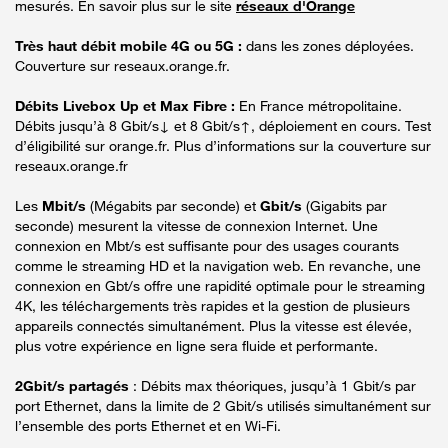
mesurés. En savoir plus sur le site
réseaux d'Orange
Très haut débit mobile 4G ou 5G :
dans les zones déployées.
Couverture sur reseaux.orange.fr.
Débits Livebox Up et Max Fibre :
En France métropolitaine.
Débits jusqu’à 8 Gbit/s↓ et 8 Gbit/s↑, déploiement en cours. Test
d’éligibilité sur orange.fr. Plus d’informations sur la couverture sur
reseaux.orange.fr
Les
Mbit/s
(Mégabits par seconde) et
Gbit/s
(Gigabits par
seconde) mesurent la vitesse de connexion Internet. Une
connexion en Mbt/s est suffisante pour des usages courants
comme le streaming HD et la navigation web. En revanche, une
connexion en Gbt/s offre une rapidité optimale pour le streaming
4K, les téléchargements très rapides et la gestion de plusieurs
appareils connectés simultanément. Plus la vitesse est élevée,
plus votre expérience en ligne sera fluide et performante.
2Gbit/s partagés
: Débits max théoriques, jusqu’à 1 Gbit/s par
port Ethernet, dans la limite de 2 Gbit/s utilisés simultanément sur
l’ensemble des ports Ethernet et en Wi-Fi.