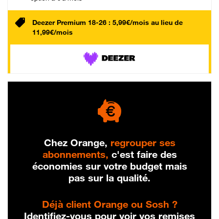
Deezer Premium 18-26 : 5,99€/mois au lieu de
11,99€/mois
Chez Orange,
regrouper ses
abonnements,
c'est faire des
économies sur votre budget mais
pas sur la qualité.
Déjà client Orange ou Sosh ?
Identifiez-vous pour voir vos remises