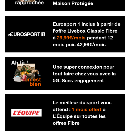
Maison Protégée
Eurosport 1 inclus à partir de
l’offre Livebox Classic Fibre
29,99 € par mois
à
29,99€/mois
pendant 12
42,99 € par m
mois puis
42,99€/mois
Une super connexion pour
tout faire chez vous avec la
5G. Sans engagement
Le meilleur du sport vous
attend :
1 mois offert
à
L’Équipe sur toutes les
offres Fibre