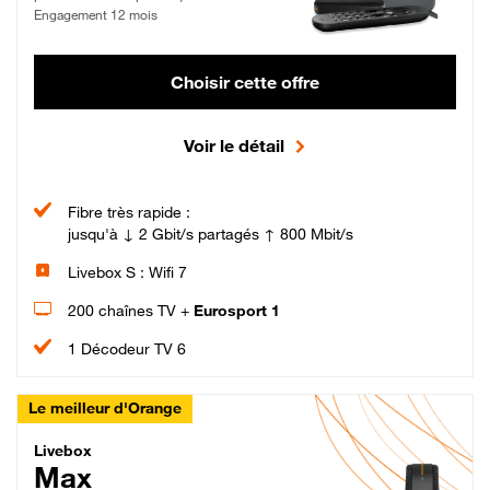
Engagement 12 mois
Choisir cette offre
Voir le détail
Fibre très rapide :
jusqu'à ↓ 2 Gbit/s partagés ↑ 800 Mbit/s
Livebox S : Wifi 7
200 chaînes TV +
Eurosport 1
1 Décodeur TV 6
Le meilleur d'Orange
Livebox Max Fibre
Livebox
Max