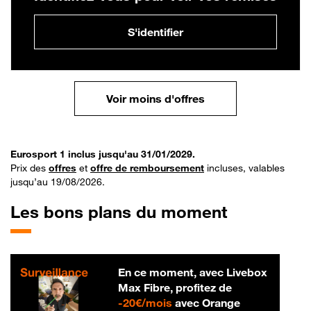
S'identifier
Voir moins d'offres
Eurosport 1 inclus jusqu'au 31/01/2029.
Prix des
offres
et
offre de remboursement
incluses, valables
jusqu’au 19/08/2026.
Les bons plans du moment
En ce moment, avec Livebox
Max Fibre, profitez de
20 € par mois
-
20€/mois
avec Orange