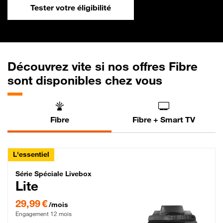
Tester votre éligibilité
Découvrez vite si nos offres Fibre
sont disponibles chez vous
Fibre
Fibre + Smart TV
L'essentiel
Série Spéciale Livebox Lite Fibre
Série Spéciale Livebox
Lite
29,99 € par mois , Engagement 12 mois
29,99 €
/mois
Engagement 12 mois