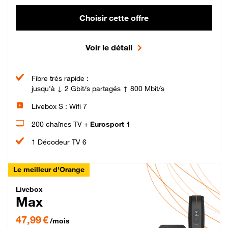
Choisir cette offre
Voir le détail
Fibre très rapide :
jusqu'à ↓ 2 Gbit/s partagés ↑ 800 Mbit/s
Livebox S : Wifi 7
200 chaînes TV +
Eurosport 1
1 Décodeur TV 6
Le meilleur d'Orange
Livebox Max Fibre
Livebox
Max
47,99 € par mois pendant 12 mois puis 57,99 € par mois, Engagement 12 moi
47,99 €
/mois