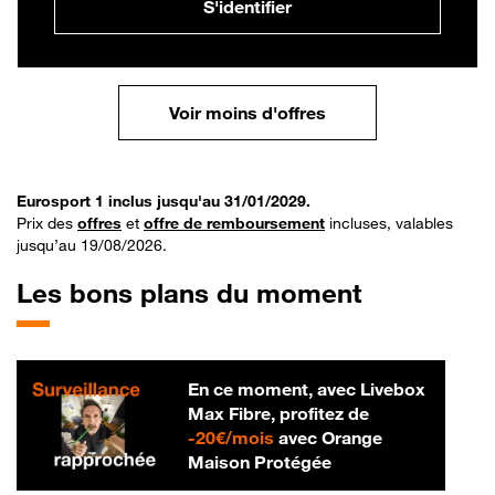
S'identifier
Voir moins d'offres
Eurosport 1 inclus jusqu'au 31/01/2029.
Prix des
offres
et
offre de remboursement
incluses, valables
jusqu’au 19/08/2026.
Les bons plans du moment
En ce moment, avec Livebox
Max Fibre, profitez de
20 € par mois
-
20€/mois
avec Orange
Maison Protégée