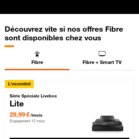
Découvrez vite si nos offres Fibre
sont disponibles chez vous
Fibre
Fibre + Smart TV
L'essentiel
Série Spéciale Livebox Lite Fibre
Série Spéciale Livebox
Lite
29,99 € par mois , Engagement 12 mois
29,99 €
/mois
Engagement 12 mois