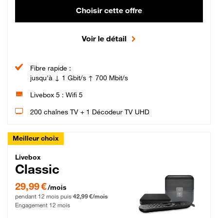
Choisir cette offre
Voir le détail
Fibre rapide :
jusqu'à ↓ 1 Gbit/s ↑ 700 Mbit/s
Livebox 5 : Wifi 5
200 chaînes TV + 1 Décodeur TV UHD
Meilleur choix
Livebox Classic Fibre
Livebox
Classic
29,99 € par mois pendant 12 mois puis 42,99 € par mois, Engagement 12 moi
29,99 €
/mois
pendant 12 mois puis
42,99 €/mois
Engagement 12 mois