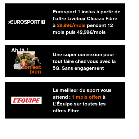
Eurosport 1 inclus à partir de
l’offre Livebox Classic Fibre
29,99 € par mois
à
29,99€/mois
pendant 12
42,99 € par m
mois puis
42,99€/mois
Une super connexion pour
tout faire chez vous avec la
5G. Sans engagement
Le meilleur du sport vous
attend :
1 mois offert
à
L’Équipe sur toutes les
offres Fibre