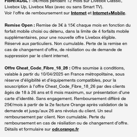
Fibre/ADSL :
-5€/mois pendant 12 mois sur Livebox Classic,
Livebox Up, Livebox Max (avec ou sans Smart TV).
Voir l'offre de remboursement sur
Internet
et
Internet+Mobile
.
Remise Open :
Remise de 3€ à 15€ chaque mois en fonction du
forfait mobile choisi ou détenu, dans la limite de 4 forfaits mobile
supplémentaires, pour une nouvelle offre Livebox éligible.
Réservé aux particuliers. Non cumulable. Perte de la remise en
cas de changement d'offre, de résiliation ou de demande de
suppression par le client internet.
Offre Cheat_Code_Fibre_18_26 :
Offre soumise à conditions,
valable à partir du 10/04/2025 en France métropolitaine, sous
réserve d’éligibilité et d’équipements compatibles, pour la
souscription à l’offre Cheat_Code_Fibre_18_26 par des clients
âgés de 18 à 26 ans et 6 mois maximum, sur présentation d’une
carte d’identité. Sans engagement. Remboursement différé de
25€/mois à partir de la 2e facture Orange après validation de la
demande et jusqu’aux 26 ans révolus du client. Un seul
remboursement par client. Non cumulable. Perte du
remboursement en cas de résiliation ou de changement d’offre.
Détails et formulaire sur
odr.orange.fr