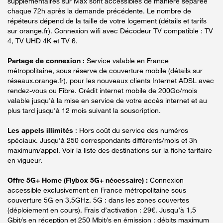
supplémentaires sur Max sont accessibles de manière séparée
chaque 72h après la demande précédente. Le nombre de
répéteurs dépend de la taille de votre logement (détails et tarifs
sur orange.fr). Connexion wifi avec Décodeur TV compatible : TV
4, TV UHD 4K et TV 6.
Partage de connexion :
Service valable en France
métropolitaine, sous réserve de couverture mobile (détails sur
réseaux.orange.fr), pour les nouveaux clients Internet ADSL avec
rendez-vous ou Fibre. Crédit internet mobile de 200Go/mois
valable jusqu'à la mise en service de votre accès internet et au
plus tard jusqu'à 12 mois suivant la souscription.
Les appels illimités
: Hors coût du service des numéros
spéciaux. Jusqu’à 250 correspondants différents/mois et 3h
maximum/appel. Voir la liste des destinations sur la fiche tarifaire
en vigueur.
Offre 5G+ Home (Flybox 5G+ nécessaire) :
Connexion
accessible exclusivement en France métropolitaine sous
couverture 5G en 3,5GHz. 5G : dans les zones couvertes
(déploiement en cours). Frais d’activation : 29€. Jusqu’à 1,5
Gbit/s en réception et 250 Mbit/s en émission : débits maximum