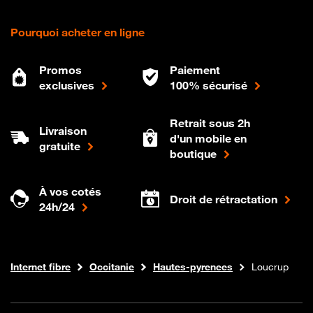
Pourquoi acheter en ligne
Promos
Paiement
exclusives
100% sécurisé
Retrait sous 2h
Livraison
d'un mobile en
gratuite
boutique
À vos cotés
Droit de rétractation
24h/24
Boutique Orange
Internet fibre
Occitanie
Hautes-pyrenees
Loucrup