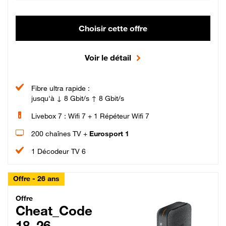
Choisir cette offre
Voir le détail
Fibre ultra rapide :
jusqu'à ↓ 8 Gbit/s ↑ 8 Gbit/s
Livebox 7 : Wifi 7 + 1 Répéteur Wifi 7
200 chaînes TV +
Eurosport 1
1 Décodeur TV 6
Offre - 26 ans
Cheat_Code Fibre_18_26
Offre
Cheat_Code
18_26