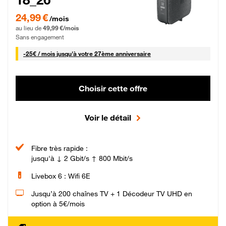
24,99 € par mois pendant 0 mois puis 49,99 € par mois, Sans engagement
24,99 €
/mois
au lieu de
49,99 €/mois
Sans engagement
25 € par mois
-
25€ / mois
jusqu'à votre 27ème anniversaire
Choisir cette offre
Voir le détail
Fibre très rapide :
jusqu'à ↓ 2 Gbit/s ↑ 800 Mbit/s
Livebox 6 : Wifi 6E
Jusqu’à 200 chaînes TV + 1 Décodeur TV UHD en
option à 5€/mois