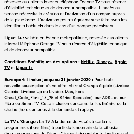
réservée aux clients internet téléphone Orange TV sous réserve
d’éligibilité technique et de décodeur compatible. L'accès au
service nécessite la création et l'activation d'un compte auprès
de la plateforme. L’activation pourra également se faire avec les
identifiants habituels dans le cas d’un compte préexistant.
Ligue 1+ :
valable en France métropolitaine, réservée aux clients
internet téléphone Orange TV sous réserve d’éligibilité technique
et de décodeur compatible.
Conditions Spécifiques des options :
Netflix
,
Disney+
,
Apple
TV
et
Ligue 1+
Eurosport 1 inclus jusqu’au 31 janvier 2029 :
Pour toute
nouvelle souscription d’une offre Internet Orange éligible (Livebox
Classic, Livebox Up ou Livebox Max, hors
Cheat_Code_Fibre_18_26 et Séries Spéciales), sur ADSL ou sur
Fibre ou Smart TV. Cette inclusion concerne le flux linéaire de la
chaine (hors contenus à la demande et replay).
La TV d'Orange :
La TV à la demande Accès à certains
programmes (hors films) à partir du lendemain de la diffusion
(hors programmes de Disney Channel disponibles le lundi suivant