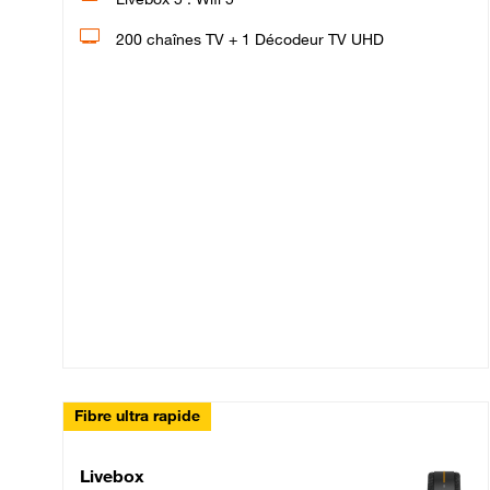
200 chaînes TV + 1 Décodeur TV UHD
Fibre ultra rapide
Livebox Up Fibre
Livebox