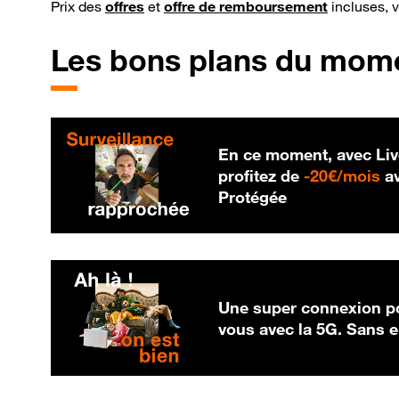
Prix des
offres
et
offre de remboursement
incluses, 
Les bons plans du mom
En ce moment, avec Liv
20
profitez de
-
20€/mois
av
Protégée
Une super connexion po
vous avec la 5G. Sans