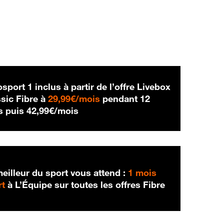
sport 1 inclus à partir de l’offre Livebox
29,99 € par mois
sic Fibre à
29,99€/mois
pendant 12
42,99 € par mois
s puis
42,99€/mois
eilleur du sport vous attend :
1 mois
rt
à L’Équipe sur toutes les offres Fibre