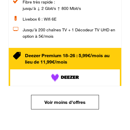
Fibre très rapide :
jusqu'à ↓ 2 Gbit/s ↑ 800 Mbit/s
Livebox 6 : Wifi 6E
Jusqu’à 200 chaînes TV + 1 Décodeur TV UHD en
option à 5€/mois
Deezer Premium 18-26 : 5,99€/mois au
lieu de 11,99€/mois
Voir moins d'offres