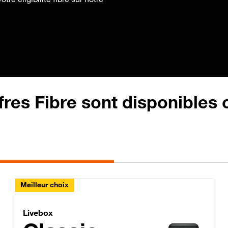
fres Fibre sont disponibles
Meilleur choix
Lite Fibre
Livebox Classic Fibre
Livebox