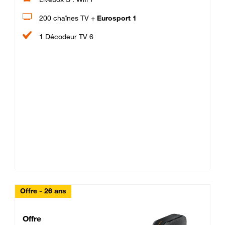
200 chaînes TV +
Eurosport 1
1 Décodeur TV 6
Offre - 26 ans
Cheat_Code Fibre_18_26
Offre