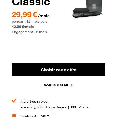
Classic
29,99 € par mois pendant 12 mois puis 42,99 € par mois, Enga
29,99 €
/mois
pendant 12 mois puis
42,99 €/mois
Engagement 12 mois
Choisir cette offre
Voir le détail
Fibre très rapide :
jusqu'à ↓ 2 Gbit/s partagés ↑ 800 Mbit/s
Livebox S : Wifi 7