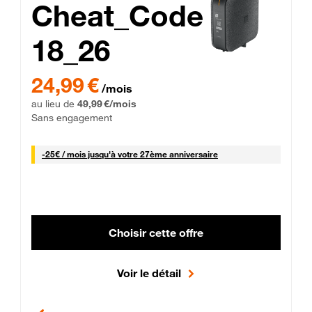
Cheat_Code
18_26
 Engagement 12 mois
24,99 € par mois pendant 0 mois puis 49,99 € par mois, Sans 
24,99 €
/mois
au lieu de
49,99 €/mois
Sans engagement
25 € par mois
-
25€ / mois
jusqu'à votre 27ème anniversaire
Choisir cette offre
Voir le détail