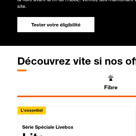
site.
Tester votre éligibilité
Découvrez vite si nos of
Fibre
L'essentiel
Série Spéciale Livebox 
Série Spéciale Livebox