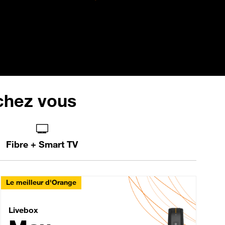
 chez vous
Fibre + Smart TV
Le meilleur d'Orange
Livebox Max Fibre
Livebox