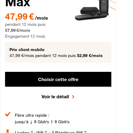
Max
gement 12 mois
47,99 € par mois pendant 12 mois puis 57,99 € par mois, Engageme
47,99 €
/mois
pendant 12 mois puis
57,99 €/mois
Engagement 12 mois
Prix client mobile
47,99 €/mois
pendant 12 mois puis
52,99 €/mois
Choisir cette offre
Voir le détail
Fibre ultra rapide :
jusqu'à ↓ 8 Gbit/s ↑ 8 Gbit/s
Livebox 7 : Wifi 7 + 3 Répéteurs Wifi 7