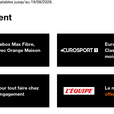
valables jusqu’au 19/08/2026.
ent
ebox Max Fibre,
Euro
 € par mois
ec Orange Maison
Clas
moi
ur tout faire chez
Le m
 engagement
offe