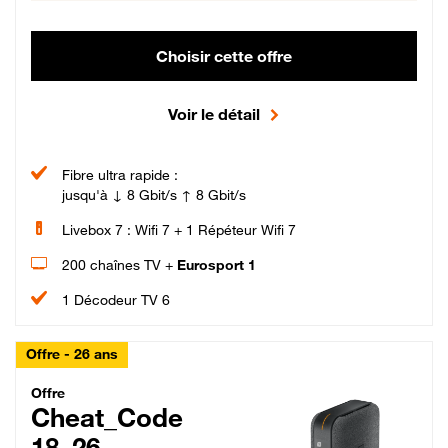
Choisir cette offre
Voir le détail
Fibre ultra rapide :
jusqu'à ↓ 8 Gbit/s ↑ 8 Gbit/s
Livebox 7 : Wifi 7 + 1 Répéteur Wifi 7
200 chaînes TV +
Eurosport 1
1 Décodeur TV 6
Offre - 26 ans
Cheat_Code Fibre_18_26
Offre
Cheat_Code
18_26