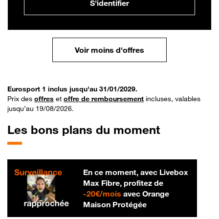
S'identifier
Voir moins d'offres
Eurosport 1 inclus jusqu'au 31/01/2029.
Prix des
offres
et
offre de remboursement
incluses, valables
jusqu’au 19/08/2026.
Les bons plans du moment
En ce moment, avec Livebox
Max Fibre, profitez de
20 € par mois
-
20€/mois
avec Orange
Maison Protégée