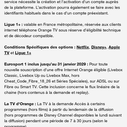
service nécessite la création et l'activation d'un compte auprès
de la plateforme. L’activation pourra également se faire avec les
identifiants habituels dans le cas d’un compte préexistant.
Ligue 1+ :
valable en France métropolitaine, réservée aux clients
internet téléphone Orange TV sous réserve d’éligibilité technique
et de décodeur compatible.
Conditions Spécifiques des options :
Netflix
,
Disney+
,
Apple
TV
et
Ligue 1+
Eurosport 1 inclus jusqu’au 31 janvier 2029 :
Pour toute
nouvelle souscription d’une offre Internet Orange éligible (Livebox
Classic, Livebox Up ou Livebox Max, hors
Cheat_Code_Fibre_18_26 et Séries Spéciales), sur ADSL ou sur
Fibre ou Smart TV. Cette inclusion concerne le flux linéaire de la
chaine (hors contenus à la demande et replay).
La TV d'Orange :
La TV à la demande Accès à certains
programmes (hors films) à partir du lendemain de la diffusion
(hors programmes de Disney Channel disponibles le lundi suivant
la diffusion) pendant une période de 7 à 30 jours (selon le
programme).