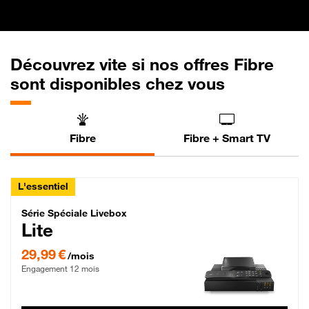
Découvrez vite si nos offres Fibre
sont disponibles chez vous
Fibre
Fibre + Smart TV
L'essentiel
Série Spéciale Livebox Lite Fibre
Série Spéciale Livebox
Lite
29,99 € par mois , Engagement 12 mois
29,99 €
/mois
Engagement 12 mois