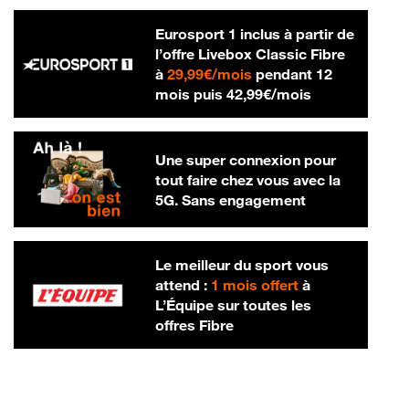
Eurosport 1 inclus à partir de
l’offre Livebox Classic Fibre
29,99 € par mois
à
29,99€/mois
pendant 12
42,99 € par m
mois puis
42,99€/mois
Une super connexion pour
tout faire chez vous avec la
5G. Sans engagement
Le meilleur du sport vous
attend :
1 mois offert
à
L’Équipe sur toutes les
offres Fibre