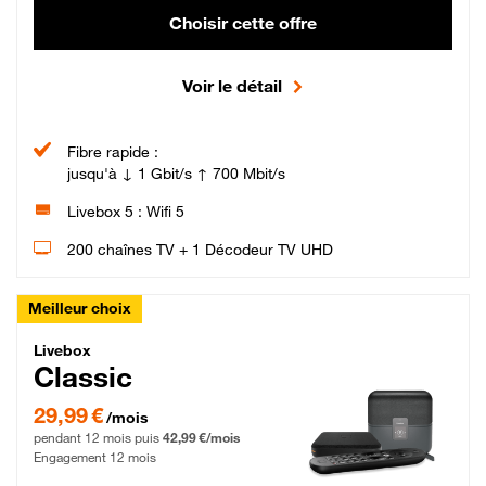
Choisir cette offre
Voir le détail
Fibre rapide :
jusqu'à ↓ 1 Gbit/s ↑ 700 Mbit/s
Livebox 5 : Wifi 5
200 chaînes TV + 1 Décodeur TV UHD
Meilleur choix
Livebox Classic Fibre
Livebox
Classic
29,99 € par mois pendant 12 mois puis 42,99 € par mois, Engagement 12 moi
29,99 €
/mois
pendant 12 mois puis
42,99 €/mois
Engagement 12 mois