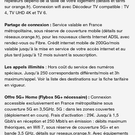
répéteurs dépend de la taille de votre logement (détails et tarifs
sur orange.fr). Connexion wifi avec Décodeur TV compatible : TV
4, TV UHD 4K et TV 6.
Partage de connexion :
Service valable en France
métropolitaine, sous réserve de couverture mobile (détails sur
réseaux.orange.fr), pour les nouveaux clients Internet ADSL avec
rendez-vous ou Fibre. Crédit internet mobile de 200Go/mois
valable jusqu'à la mise en service de votre accès internet et au
plus tard jusqu'à 12 mois suivant la souscription.
Les appels illimités
: Hors coût du service des numéros
spéciaux. Jusqu’à 250 correspondants différents/mois et 3h
maximum/appel. Voir la liste des destinations sur la fiche tarifaire
en vigueur.
Offre 5G+ Home (Flybox 5G+ nécessaire) :
Connexion
accessible exclusivement en France métropolitaine sous
couverture 5G en 3,5GHz. 5G : dans les zones couvertes
(déploiement en cours). Frais d’activation : 29€. Jusqu’à 1,5
Gbit/s en réception et 250 Mbit/s en émission : débits maximum
théoriques, en Wifi 7, sous réserve de couverture 5G+ et en
bande 3,5 GHz, détails sur reseaux.orange.fr. Avec équipements