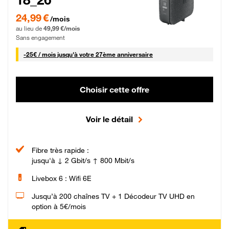
24,99 € par mois pendant 0 mois puis 49,99 € par mois, Sans engagement
24,99 €
/mois
au lieu de
49,99 €/mois
Sans engagement
25 € par mois
-
25€ / mois
jusqu'à votre 27ème anniversaire
Choisir cette offre
Voir le détail
Fibre très rapide :
jusqu'à ↓ 2 Gbit/s ↑ 800 Mbit/s
Livebox 6 : Wifi 6E
Jusqu’à 200 chaînes TV + 1 Décodeur TV UHD en
option à 5€/mois