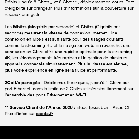
Débits jusqu’à 8 Gbit/s↓ et 8 Gbit/s↑, déploiement en cours. Test
d’éligibilité sur orange.fr. Plus d’informations sur la couverture sur
reseaux.orange.fr
Les
Mbit/s
(Mégabits par seconde) et
Gbit/s
(Gigabits par
seconde) mesurent la vitesse de connexion Internet. Une
connexion en Mbt/s est suffisante pour des usages courants
comme le streaming HD et la navigation web. En revanche, une
connexion en Gbt/s offre une rapidité optimale pour le streaming
4K, les téléchargements très rapides et la gestion de plusieurs
appareils connectés simultanément. Plus la vitesse est élevée,
plus votre expérience en ligne sera fluide et performante.
2Gbit/s partagés
: Débits max théoriques, jusqu’à 1 Gbit/s par
port Ethernet, dans la limite de 2 Gbit/s utilisés simultanément sur
l’ensemble des ports Ethernet et en Wi-Fi.
** Service Client de l'Année 2026 :
Étude Ipsos bva – Viséo CI –
Plus d'infos sur
escda.fr