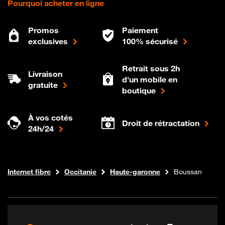
Pourquoi acheter en ligne
Promos
Paiement
exclusives
100% sécurisé
Retrait sous 2h
Livraison
d'un mobile en
gratuite
boutique
À vos cotés
Droit de rétractation
24h/24
Boutique Orange
Internet fibre
Occitanie
Haute-garonne
Boussan