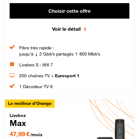
Choisir cette offre
Voir le détail
Fibre très rapide :
jusqu'à ↓ 2 Gbit/s partagés ↑ 800 Mbit/s
Livebox S : Wifi 7
200 chaînes TV +
Eurosport 1
1 Décodeur TV 6
Le meilleur d'Orange
Livebox Max Fibre
Livebox
Max
47,99 € par mois pendant 12 mois puis 57,99 € par mois, Engagement 12 moi
47,99 €
/mois