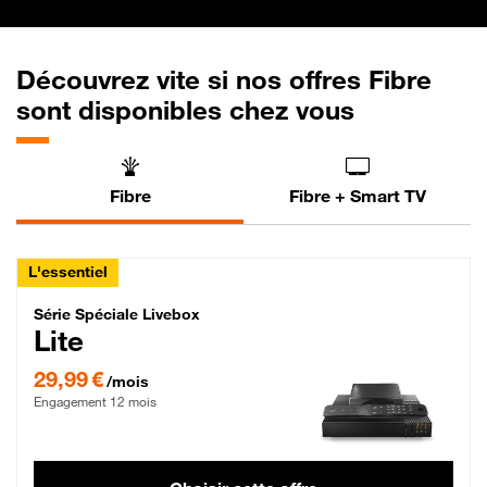
Découvrez vite si nos offres Fibre
sont disponibles chez vous
Fibre
Fibre + Smart TV
L'essentiel
Série Spéciale Livebox Lite Fibre
Série Spéciale Livebox
Lite
29,99 € par mois , Engagement 12 mois
29,99 €
/mois
Engagement 12 mois