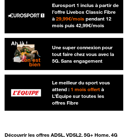
Eurosport 1 inclus à partir de
l’offre Livebox Classic Fibre
29,99 € par mois
à
29,99€/mois
pendant 12
42,99 € par m
mois puis
42,99€/mois
Une super connexion pour
tout faire chez vous avec la
5G. Sans engagement
Le meilleur du sport vous
attend :
1 mois offert
à
L’Équipe sur toutes les
offres Fibre
Découvrir les offres ADSL, VDSL2, 5G+ Home, 4G