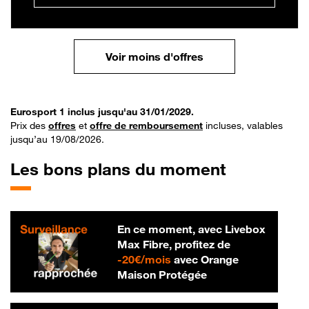
Voir moins d'offres
Eurosport 1 inclus jusqu'au 31/01/2029.
Prix des
offres
et
offre de remboursement
incluses, valables
jusqu’au 19/08/2026.
Les bons plans du moment
En ce moment, avec Livebox
Max Fibre, profitez de
20 € par mois
-
20€/mois
avec Orange
Maison Protégée