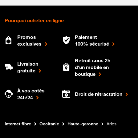
Pourquoi acheter en ligne
Promos
Paiement
exclusives
100% sécurisé
Retrait sous 2h
Livraison
d'un mobile en
gratuite
boutique
À vos cotés
Droit de rétractation
24h/24
Boutique Orange
Internet fibre
Occitanie
Haute-garonne
Arlos