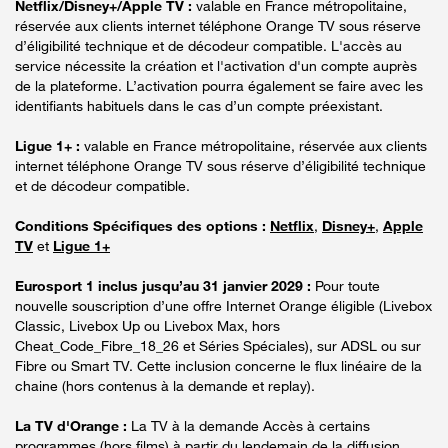
Netflix/Disney+/Apple TV :
valable en France métropolitaine,
réservée aux clients internet téléphone Orange TV sous réserve
d’éligibilité technique et de décodeur compatible. L'accès au
service nécessite la création et l'activation d'un compte auprès
de la plateforme. L’activation pourra également se faire avec les
identifiants habituels dans le cas d’un compte préexistant.
Ligue 1+ :
valable en France métropolitaine, réservée aux clients
internet téléphone Orange TV sous réserve d’éligibilité technique
et de décodeur compatible.
Conditions Spécifiques des options :
Netflix
,
Disney+
,
Apple
TV
et
Ligue 1+
Eurosport 1 inclus jusqu’au 31 janvier 2029 :
Pour toute
nouvelle souscription d’une offre Internet Orange éligible (Livebox
Classic, Livebox Up ou Livebox Max, hors
Cheat_Code_Fibre_18_26 et Séries Spéciales), sur ADSL ou sur
Fibre ou Smart TV. Cette inclusion concerne le flux linéaire de la
chaine (hors contenus à la demande et replay).
La TV d'Orange :
La TV à la demande Accès à certains
programmes (hors films) à partir du lendemain de la diffusion