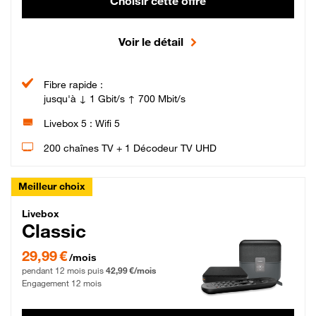
Choisir cette offre
Voir le détail
Fibre rapide :
jusqu'à ↓ 1 Gbit/s ↑ 700 Mbit/s
Livebox 5 : Wifi 5
200 chaînes TV + 1 Décodeur TV UHD
Meilleur choix
Livebox Classic Fibre
Livebox
Classic
29,99 € par mois pendant 12 mois puis 42,99 € par mois, Engagement 12 moi
29,99 €
/mois
pendant 12 mois puis
42,99 €/mois
Engagement 12 mois