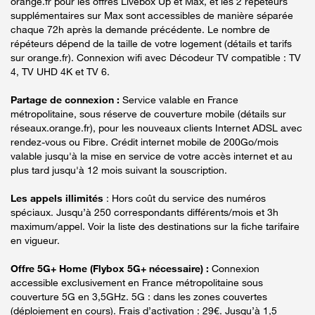
orange.fr pour les offres Livebox Up et Max, et les 2 répéteurs
supplémentaires sur Max sont accessibles de manière séparée
chaque 72h après la demande précédente. Le nombre de
répéteurs dépend de la taille de votre logement (détails et tarifs
sur orange.fr). Connexion wifi avec Décodeur TV compatible : TV
4, TV UHD 4K et TV 6.
Partage de connexion :
Service valable en France
métropolitaine, sous réserve de couverture mobile (détails sur
réseaux.orange.fr), pour les nouveaux clients Internet ADSL avec
rendez-vous ou Fibre. Crédit internet mobile de 200Go/mois
valable jusqu'à la mise en service de votre accès internet et au
plus tard jusqu'à 12 mois suivant la souscription.
Les appels illimités
: Hors coût du service des numéros
spéciaux. Jusqu’à 250 correspondants différents/mois et 3h
maximum/appel. Voir la liste des destinations sur la fiche tarifaire
en vigueur.
Offre 5G+ Home (Flybox 5G+ nécessaire) :
Connexion
accessible exclusivement en France métropolitaine sous
couverture 5G en 3,5GHz. 5G : dans les zones couvertes
(déploiement en cours). Frais d’activation : 29€. Jusqu’à 1,5