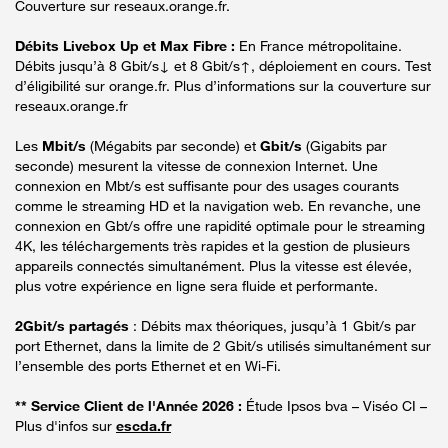
Couverture sur reseaux.orange.fr.
Débits Livebox Up et Max Fibre :
En France métropolitaine.
Débits jusqu’à 8 Gbit/s↓ et 8 Gbit/s↑, déploiement en cours. Test
d’éligibilité sur orange.fr. Plus d’informations sur la couverture sur
reseaux.orange.fr
Les
Mbit/s
(Mégabits par seconde) et
Gbit/s
(Gigabits par
seconde) mesurent la vitesse de connexion Internet. Une
connexion en Mbt/s est suffisante pour des usages courants
comme le streaming HD et la navigation web. En revanche, une
connexion en Gbt/s offre une rapidité optimale pour le streaming
4K, les téléchargements très rapides et la gestion de plusieurs
appareils connectés simultanément. Plus la vitesse est élevée,
plus votre expérience en ligne sera fluide et performante.
2Gbit/s partagés
: Débits max théoriques, jusqu’à 1 Gbit/s par
port Ethernet, dans la limite de 2 Gbit/s utilisés simultanément sur
l’ensemble des ports Ethernet et en Wi-Fi.
** Service Client de l'Année 2026 :
Étude Ipsos bva – Viséo CI –
Plus d'infos sur
escda.fr