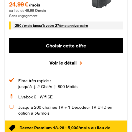
24,99 € par mois pendant 0 mois puis 49,99 € par mois, Sans engagement
24,99 €
/mois
au lieu de
49,99 €/mois
Sans engagement
25 € par mois
-
25€ / mois
jusqu'à votre 27ème anniversaire
Choisir cette offre
Voir le détail
Fibre très rapide :
jusqu'à ↓ 2 Gbit/s ↑ 800 Mbit/s
Livebox 6 : Wifi 6E
Jusqu’à 200 chaînes TV + 1 Décodeur TV UHD en
option à 5€/mois
Deezer Premium 18-26 : 5,99€/mois au lieu de