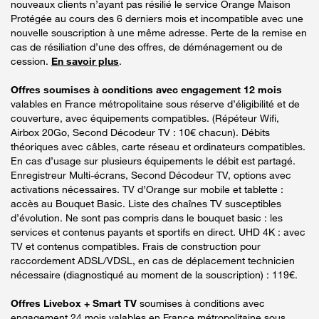
nouveaux clients n’ayant pas résilié le service Orange Maison
Protégée au cours des 6 derniers mois et incompatible avec une
nouvelle souscription à une même adresse. Perte de la remise en
cas de résiliation d’une des offres, de déménagement ou de
cession.
En savoir plus
.
Offres soumises à conditions avec engagement 12 mois
valables en France métropolitaine sous réserve d’éligibilité et de
couverture, avec équipements compatibles. (Répéteur Wifi,
Airbox 20Go, Second Décodeur TV : 10€ chacun). Débits
théoriques avec câbles, carte réseau et ordinateurs compatibles.
En cas d’usage sur plusieurs équipements le débit est partagé.
Enregistreur Multi-écrans, Second Décodeur TV, options avec
activations nécessaires. TV d’Orange sur mobile et tablette :
accès au Bouquet Basic. Liste des chaînes TV susceptibles
d’évolution. Ne sont pas compris dans le bouquet basic : les
services et contenus payants et sportifs en direct. UHD 4K : avec
TV et contenus compatibles. Frais de construction pour
raccordement ADSL/VDSL, en cas de déplacement technicien
nécessaire (diagnostiqué au moment de la souscription) : 119€.
Offres Livebox + Smart TV
soumises à conditions avec
engagement 24 mois valables en France métropolitaine sous