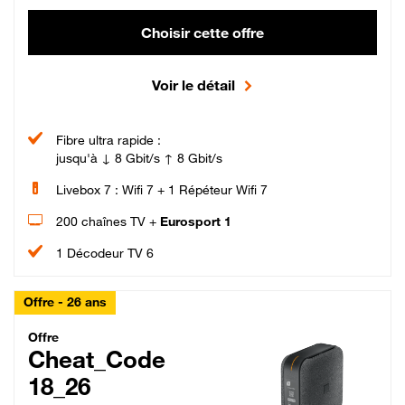
Choisir cette offre
Voir le détail
Fibre ultra rapide :
jusqu'à ↓ 8 Gbit/s ↑ 8 Gbit/s
Livebox 7 : Wifi 7 + 1 Répéteur Wifi 7
200 chaînes TV +
Eurosport 1
1 Décodeur TV 6
Offre - 26 ans
Cheat_Code Fibre_18_26
Offre
Cheat_Code
18_26