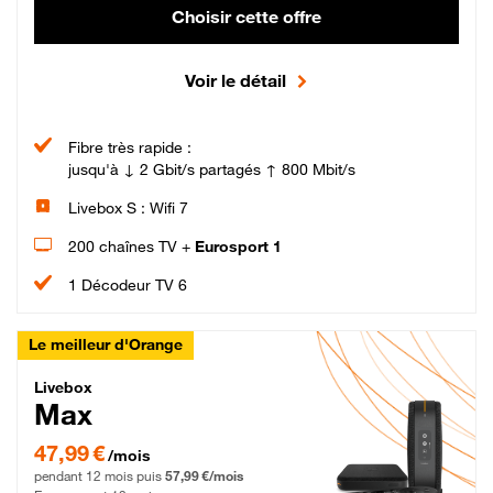
Choisir cette offre
Voir le détail
Fibre très rapide :
jusqu'à ↓ 2 Gbit/s partagés ↑ 800 Mbit/s
Livebox S : Wifi 7
200 chaînes TV +
Eurosport 1
1 Décodeur TV 6
Le meilleur d'Orange
Livebox Max Fibre
Livebox
Max
47,99 € par mois pendant 12 mois puis 57,99 € par mois, Engagement 12 moi
47,99 €
/mois
pendant 12 mois puis
57,99 €/mois