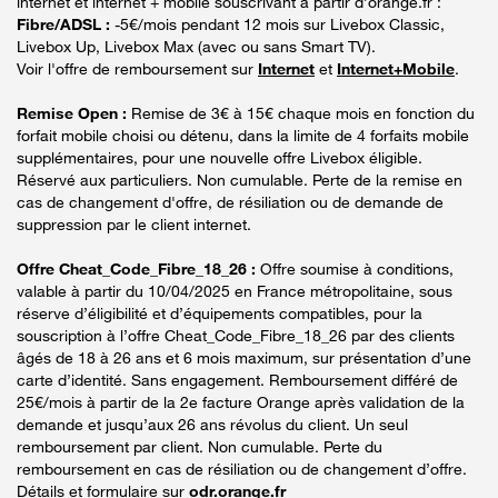
internet et internet + mobile souscrivant à partir d’orange.fr :
Fibre/ADSL :
-5€/mois pendant 12 mois sur Livebox Classic,
Livebox Up, Livebox Max (avec ou sans Smart TV).
Voir l'offre de remboursement sur
Internet
et
Internet+Mobile
.
Remise Open :
Remise de 3€ à 15€ chaque mois en fonction du
forfait mobile choisi ou détenu, dans la limite de 4 forfaits mobile
supplémentaires, pour une nouvelle offre Livebox éligible.
Réservé aux particuliers. Non cumulable. Perte de la remise en
cas de changement d'offre, de résiliation ou de demande de
suppression par le client internet.
Offre Cheat_Code_Fibre_18_26 :
Offre soumise à conditions,
valable à partir du 10/04/2025 en France métropolitaine, sous
réserve d’éligibilité et d’équipements compatibles, pour la
souscription à l’offre Cheat_Code_Fibre_18_26 par des clients
âgés de 18 à 26 ans et 6 mois maximum, sur présentation d’une
carte d’identité. Sans engagement. Remboursement différé de
25€/mois à partir de la 2e facture Orange après validation de la
demande et jusqu’aux 26 ans révolus du client. Un seul
remboursement par client. Non cumulable. Perte du
remboursement en cas de résiliation ou de changement d’offre.
Détails et formulaire sur
odr.orange.fr