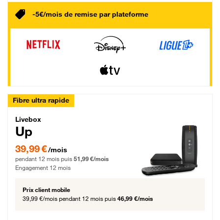
-5€/mois de remise par plateforme
Fibre ultra rapide
Livebox Up Fibre
Livebox
Up
39,99 € par mois pendant 12 mois puis 51,99 € par mois, Engagement 12 moi
39,99 €
/mois
pendant 12 mois puis
51,99 €/mois
Engagement 12 mois
Prix client mobile
39,99 €/mois
pendant 12 mois puis
46,99 €/mois