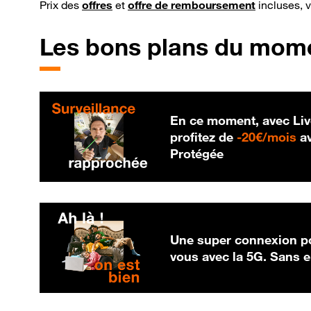
Prix des
offres
et
offre de remboursement
incluses, 
Les bons plans du mom
En ce moment, avec Liv
20
profitez de
-
20€/mois
av
Protégée
Une super connexion po
vous avec la 5G. Sans