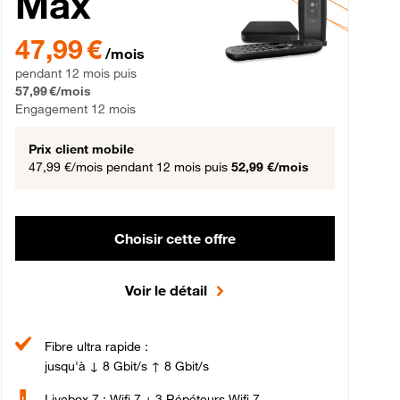
Max
gement 12 mois
47,99 € par mois pendant 12 mois puis 57,99 € par mois, Engageme
47,99 €
/mois
pendant 12 mois puis
57,99 €/mois
Engagement 12 mois
Prix client mobile
47,99 €/mois
pendant 12 mois puis
52,99 €/mois
Choisir cette offre
Voir le détail
Fibre ultra rapide :
jusqu'à ↓ 8 Gbit/s ↑ 8 Gbit/s
Livebox 7 : Wifi 7 + 3 Répéteurs Wifi 7