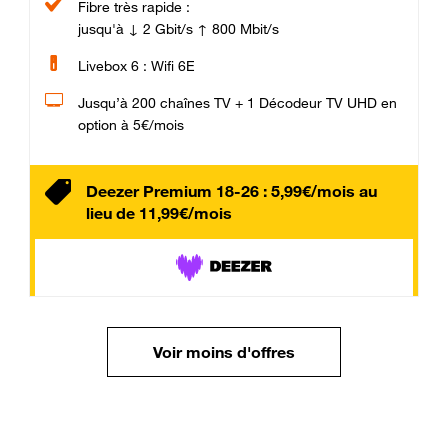
Fibre très rapide :
jusqu'à ↓ 2 Gbit/s ↑ 800 Mbit/s
Livebox 6 : Wifi 6E
Jusqu’à 200 chaînes TV + 1 Décodeur TV UHD en
option à 5€/mois
Deezer Premium 18-26 : 5,99€/mois au
lieu de 11,99€/mois
Voir moins d'offres