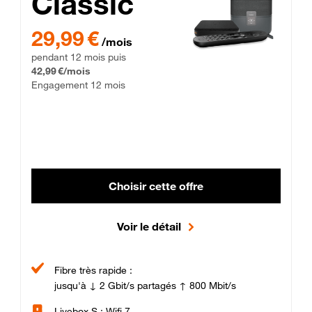
Classic
29,99 € par mois pendant 12 mois puis 42,99 € par mois, Enga
29,99 €
/mois
pendant 12 mois puis
42,99 €/mois
Engagement 12 mois
Choisir cette offre
Voir le détail
Fibre très rapide :
jusqu'à ↓ 2 Gbit/s partagés ↑ 800 Mbit/s
Livebox S : Wifi 7