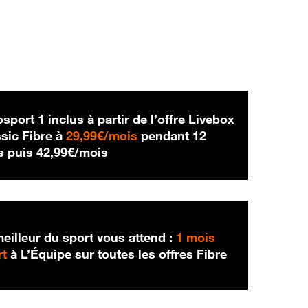
sport 1 inclus à partir de l’offre Livebox
29,99 € par mois
sic Fibre à
29,99€/mois
pendant 12
42,99 € par mois
s puis
42,99€/mois
eilleur du sport vous attend :
1 mois
rt
à L’Équipe sur toutes les offres Fibre