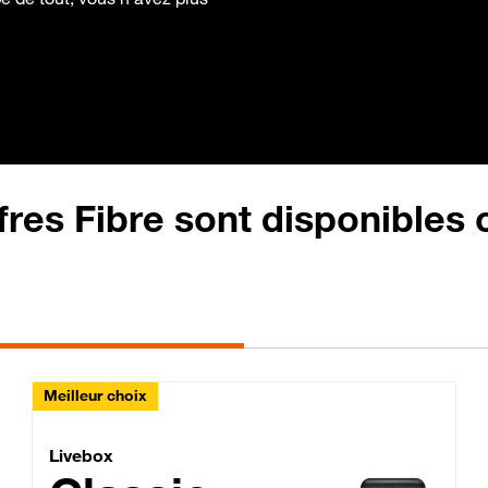
fres Fibre sont disponibles
Meilleur choix
Lite Fibre
Livebox Classic Fibre
Livebox