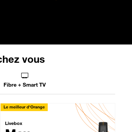
 chez vous
Fibre + Smart TV
Le meilleur d'Orange
Livebox Max Fibre
Livebox