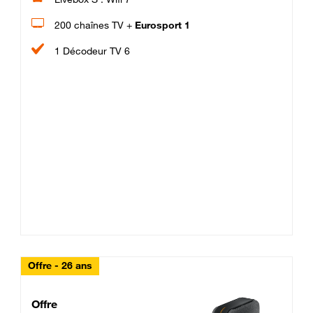
200 chaînes TV +
Eurosport 1
1 Décodeur TV 6
Offre - 26 ans
Cheat_Code Fibre_18_26
Offre