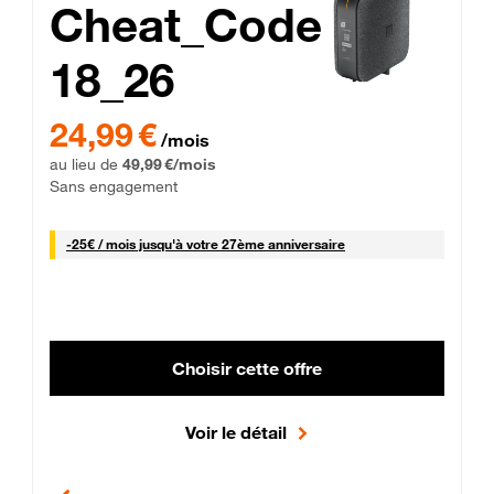
Cheat_Code
18_26
 Engagement 12 mois
24,99 € par mois pendant 0 mois puis 49,99 € par mois, Sans 
24,99 €
/mois
au lieu de
49,99 €/mois
Sans engagement
25 € par mois
-
25€ / mois
jusqu'à votre 27ème anniversaire
Choisir cette offre
Voir le détail