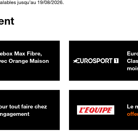
valables jusqu’au 19/08/2026.
ent
ebox Max Fibre,
Euro
 € par mois
ec Orange Maison
Clas
moi
ur tout faire chez
Le m
 engagement
offe