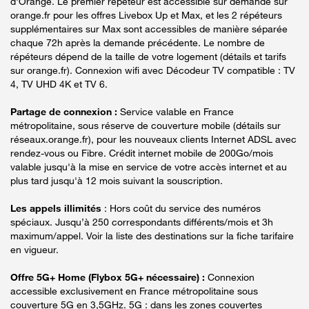
d'Orange. Le premier répéteur est accessible sur demande sur
orange.fr pour les offres Livebox Up et Max, et les 2 répéteurs
supplémentaires sur Max sont accessibles de manière séparée
chaque 72h après la demande précédente. Le nombre de
répéteurs dépend de la taille de votre logement (détails et tarifs
sur orange.fr). Connexion wifi avec Décodeur TV compatible : TV
4, TV UHD 4K et TV 6.
Partage de connexion :
Service valable en France
métropolitaine, sous réserve de couverture mobile (détails sur
réseaux.orange.fr), pour les nouveaux clients Internet ADSL avec
rendez-vous ou Fibre. Crédit internet mobile de 200Go/mois
valable jusqu'à la mise en service de votre accès internet et au
plus tard jusqu'à 12 mois suivant la souscription.
Les appels illimités
: Hors coût du service des numéros
spéciaux. Jusqu’à 250 correspondants différents/mois et 3h
maximum/appel. Voir la liste des destinations sur la fiche tarifaire
en vigueur.
Offre 5G+ Home (Flybox 5G+ nécessaire) :
Connexion
accessible exclusivement en France métropolitaine sous
couverture 5G en 3,5GHz. 5G : dans les zones couvertes