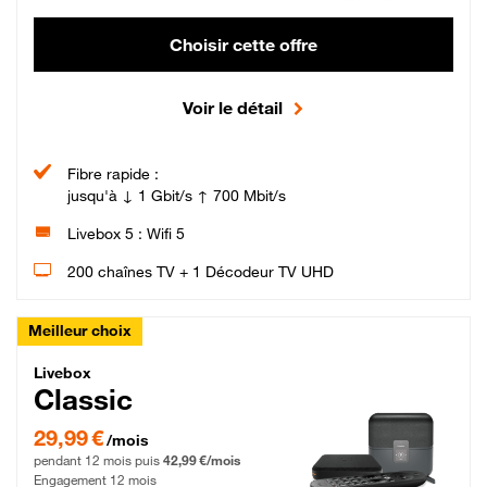
Choisir cette offre
Voir le détail
Fibre rapide :
jusqu'à ↓ 1 Gbit/s ↑ 700 Mbit/s
Livebox 5 : Wifi 5
200 chaînes TV + 1 Décodeur TV UHD
Meilleur choix
Livebox Classic Fibre
Livebox
Classic
29,99 € par mois pendant 12 mois puis 42,99 € par mois, Engagement 12 moi
29,99 €
/mois
pendant 12 mois puis
42,99 €/mois
Engagement 12 mois