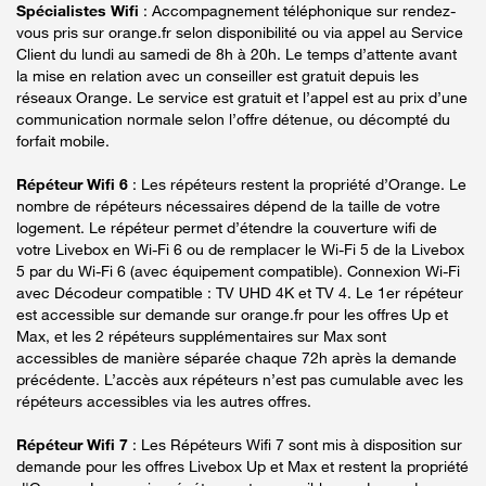
Spécialistes Wifi
: Accompagnement téléphonique sur rendez-
vous pris sur orange.fr selon disponibilité ou via appel au Service
Client du lundi au samedi de 8h à 20h. Le temps d’attente avant
la mise en relation avec un conseiller est gratuit depuis les
réseaux Orange. Le service est gratuit et l’appel est au prix d’une
communication normale selon l’offre détenue, ou décompté du
forfait mobile.
Répéteur Wifi 6
: Les répéteurs restent la propriété d’Orange. Le
nombre de répéteurs nécessaires dépend de la taille de votre
logement. Le répéteur permet d’étendre la couverture wifi de
votre Livebox en Wi-Fi 6 ou de remplacer le Wi-Fi 5 de la Livebox
5 par du Wi-Fi 6 (avec équipement compatible). Connexion Wi-Fi
avec Décodeur compatible : TV UHD 4K et TV 4. Le 1er répéteur
est accessible sur demande sur orange.fr pour les offres Up et
Max, et les 2 répéteurs supplémentaires sur Max sont
accessibles de manière séparée chaque 72h après la demande
précédente. L’accès aux répéteurs n’est pas cumulable avec les
répéteurs accessibles via les autres offres.
Répéteur Wifi 7
: Les Répéteurs Wifi 7 sont mis à disposition sur
demande pour les offres Livebox Up et Max et restent la propriété