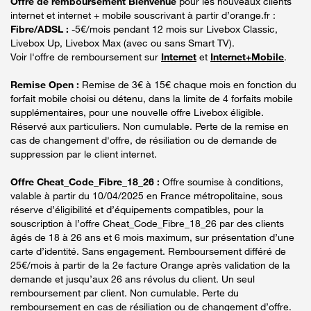
Offre de remboursement Bienvenue
pour les nouveaux clients
internet et internet + mobile souscrivant à partir d’orange.fr :
Fibre/ADSL :
-5€/mois pendant 12 mois sur Livebox Classic,
Livebox Up, Livebox Max (avec ou sans Smart TV).
Voir l'offre de remboursement sur
Internet
et
Internet+Mobile
.
Remise Open :
Remise de 3€ à 15€ chaque mois en fonction du
forfait mobile choisi ou détenu, dans la limite de 4 forfaits mobile
supplémentaires, pour une nouvelle offre Livebox éligible.
Réservé aux particuliers. Non cumulable. Perte de la remise en
cas de changement d'offre, de résiliation ou de demande de
suppression par le client internet.
Offre Cheat_Code_Fibre_18_26 :
Offre soumise à conditions,
valable à partir du 10/04/2025 en France métropolitaine, sous
réserve d’éligibilité et d’équipements compatibles, pour la
souscription à l’offre Cheat_Code_Fibre_18_26 par des clients
âgés de 18 à 26 ans et 6 mois maximum, sur présentation d’une
carte d’identité. Sans engagement. Remboursement différé de
25€/mois à partir de la 2e facture Orange après validation de la
demande et jusqu’aux 26 ans révolus du client. Un seul
remboursement par client. Non cumulable. Perte du
remboursement en cas de résiliation ou de changement d’offre.