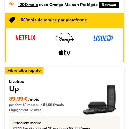
-20€/mois
avec Orange Maison Protégée
Nouveau
-5€/mois de remise par plateforme
Fibre ultra rapide
Livebox Up Fibre
Livebox
Up
39,99 € par mois pendant 12 mois puis 51,99 € par mois, Engagement 12 moi
39,99 €
/mois
pendant 12 mois puis
51,99 €/mois
Engagement 12 mois
Prix client mobile
39,99 €/mois
pendant 12 mois puis
46,99 €/mois