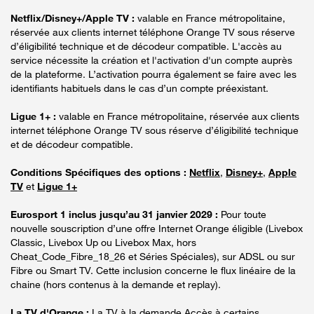
Netflix/Disney+/Apple TV :
valable en France métropolitaine,
réservée aux clients internet téléphone Orange TV sous réserve
d’éligibilité technique et de décodeur compatible. L'accès au
service nécessite la création et l'activation d'un compte auprès
de la plateforme. L’activation pourra également se faire avec les
identifiants habituels dans le cas d’un compte préexistant.
Ligue 1+ :
valable en France métropolitaine, réservée aux clients
internet téléphone Orange TV sous réserve d’éligibilité technique
et de décodeur compatible.
Conditions Spécifiques des options :
Netflix
,
Disney+
,
Apple
TV
et
Ligue 1+
Eurosport 1 inclus jusqu’au 31 janvier 2029 :
Pour toute
nouvelle souscription d’une offre Internet Orange éligible (Livebox
Classic, Livebox Up ou Livebox Max, hors
Cheat_Code_Fibre_18_26 et Séries Spéciales), sur ADSL ou sur
Fibre ou Smart TV. Cette inclusion concerne le flux linéaire de la
chaine (hors contenus à la demande et replay).
La TV d'Orange :
La TV à la demande Accès à certains