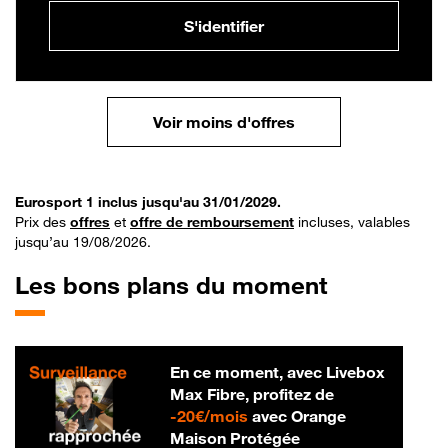
S'identifier
Voir moins d'offres
Eurosport 1 inclus jusqu'au 31/01/2029.
Prix des
offres
et
offre de remboursement
incluses, valables
jusqu’au 19/08/2026.
Les bons plans du moment
En ce moment, avec Livebox
Max Fibre, profitez de
20 € par mois
-
20€/mois
avec Orange
Maison Protégée