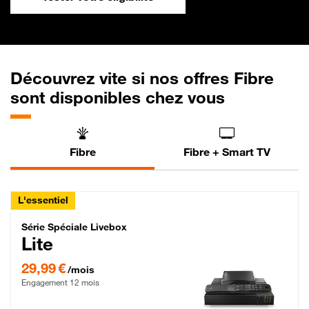
Découvrez vite si nos offres Fibre
sont disponibles chez vous
Fibre
Fibre + Smart TV
L'essentiel
Série Spéciale Livebox Lite Fibre
Série Spéciale Livebox
Lite
29,99 € par mois , Engagement 12 mois
29,99 €
/mois
Engagement 12 mois