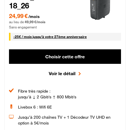
18_26
24,99 € par mois pendant 0 mois puis 49,99 € par mois, Sans engagement
24,99 €
/mois
au lieu de
49,99 €/mois
Sans engagement
25 € par mois
-
25€ / mois
jusqu'à votre 27ème anniversaire
Choisir cette offre
Voir le détail
Fibre très rapide :
jusqu'à ↓ 2 Gbit/s ↑ 800 Mbit/s
Livebox 6 : Wifi 6E
Jusqu’à 200 chaînes TV + 1 Décodeur TV UHD en
option à 5€/mois