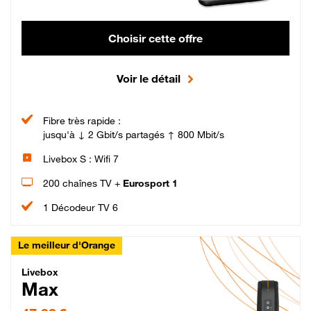
Choisir cette offre
Voir le détail
Fibre très rapide :
jusqu'à ↓ 2 Gbit/s partagés ↑ 800 Mbit/s
Livebox S : Wifi 7
200 chaînes TV +
Eurosport 1
1 Décodeur TV 6
Le meilleur d'Orange
Livebox Max Fibre
Livebox
Max
47,99 € par mois pendant 12 mois puis 57,99 € par mois, Engagement 12 moi