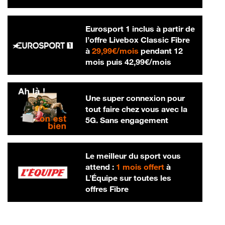
Eurosport 1 inclus à partir de
l’offre Livebox Classic Fibre
29,99 € par mois
à
29,99€/mois
pendant 12
42,99 € par m
mois puis
42,99€/mois
Une super connexion pour
tout faire chez vous avec la
5G. Sans engagement
Le meilleur du sport vous
attend :
1 mois offert
à
L’Équipe sur toutes les
offres Fibre