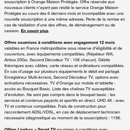
souscription à Orange Maison Protégée. Offre réservée aux
nouveaux clients n’ayant pas résilié le service Orange Maison
Protégée au cours des 6 derniers mois et incompatible avec une
nouvelle souscription à une même adresse. Perte de la remise en
cas de résiliation d’une des offres, de déménagement ou de
cession.
En savoir plus
.
Offres soumises à conditions avec engagement 12 mois
valables en France métropolitaine sous réserve d’éligibilité et de
couverture, avec équipements compatibles. (Répéteur Wifi,
Airbox 20Go, Second Décodeur TV : 10€ chacun). Débits
théoriques avec câbles, carte réseau et ordinateurs compatibles.
En cas d’usage sur plusieurs équipements le débit est partagé.
Enregistreur Multi-écrans, Second Décodeur TV, options avec
activations nécessaires. TV d’Orange sur mobile et tablette :
accès au Bouquet Basic. Liste des chaînes TV susceptibles
d’évolution. Ne sont pas compris dans le bouquet basic : les
services et contenus payants et sportifs en direct. UHD 4K : avec
TV et contenus compatibles. Frais de construction pour
raccordement ADSL/VDSL, en cas de déplacement technicien
nécessaire (diagnostiqué au moment de la souscription) : 119€.
Offres Livebox + Smart TV
soumises à conditions avec