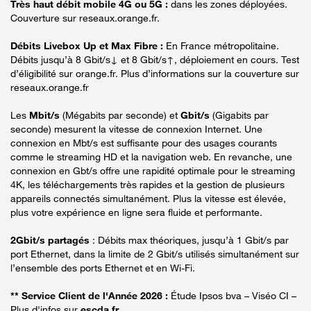
Très haut débit mobile 4G ou 5G :
dans les zones déployées.
Couverture sur reseaux.orange.fr.
Débits Livebox Up et Max Fibre :
En France métropolitaine.
Débits jusqu’à 8 Gbit/s↓ et 8 Gbit/s↑, déploiement en cours. Test
d’éligibilité sur orange.fr. Plus d’informations sur la couverture sur
reseaux.orange.fr
Les
Mbit/s
(Mégabits par seconde) et
Gbit/s
(Gigabits par
seconde) mesurent la vitesse de connexion Internet. Une
connexion en Mbt/s est suffisante pour des usages courants
comme le streaming HD et la navigation web. En revanche, une
connexion en Gbt/s offre une rapidité optimale pour le streaming
4K, les téléchargements très rapides et la gestion de plusieurs
appareils connectés simultanément. Plus la vitesse est élevée,
plus votre expérience en ligne sera fluide et performante.
2Gbit/s partagés
: Débits max théoriques, jusqu’à 1 Gbit/s par
port Ethernet, dans la limite de 2 Gbit/s utilisés simultanément sur
l’ensemble des ports Ethernet et en Wi-Fi.
** Service Client de l'Année 2026 :
Étude Ipsos bva – Viséo CI –
Plus d'infos sur
escda.fr