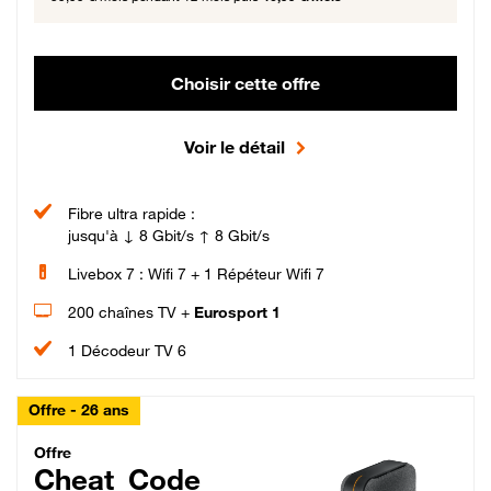
Choisir cette offre
Voir le détail
Fibre ultra rapide :
jusqu'à ↓ 8 Gbit/s ↑ 8 Gbit/s
Livebox 7 : Wifi 7 + 1 Répéteur Wifi 7
200 chaînes TV +
Eurosport 1
1 Décodeur TV 6
Offre - 26 ans
Cheat_Code Fibre_18_26
Offre
Cheat_Code