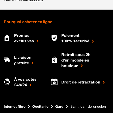
Pourquoi acheter en ligne
Promos
Paiement
exclusives
100% sécurisé
Retrait sous 2h
Livraison
d'un mobile en
gratuite
boutique
À vos cotés
Droit de rétractation
24h/24
Boutique Orange
Internet fibre
Occitanie
Gard
Saint-jean-de-crieulon