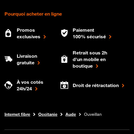
Pourquoi acheter en ligne
Promos
Paiement
exclusives
100% sécurisé
Retrait sous 2h
Livraison
d'un mobile en
gratuite
boutique
À vos cotés
Droit de rétractation
24h/24
Boutique Orange
Internet fibre
Occitanie
Aude
Ouveillan