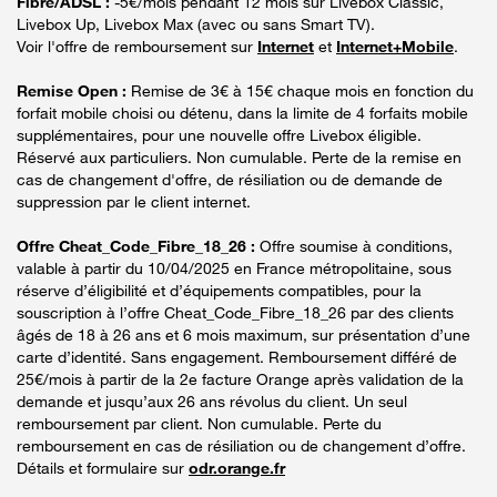
Fibre/ADSL :
-5€/mois pendant 12 mois sur Livebox Classic,
Livebox Up, Livebox Max (avec ou sans Smart TV).
Voir l'offre de remboursement sur
Internet
et
Internet+Mobile
.
Remise Open :
Remise de 3€ à 15€ chaque mois en fonction du
forfait mobile choisi ou détenu, dans la limite de 4 forfaits mobile
supplémentaires, pour une nouvelle offre Livebox éligible.
Réservé aux particuliers. Non cumulable. Perte de la remise en
cas de changement d'offre, de résiliation ou de demande de
suppression par le client internet.
Offre Cheat_Code_Fibre_18_26 :
Offre soumise à conditions,
valable à partir du 10/04/2025 en France métropolitaine, sous
réserve d’éligibilité et d’équipements compatibles, pour la
souscription à l’offre Cheat_Code_Fibre_18_26 par des clients
âgés de 18 à 26 ans et 6 mois maximum, sur présentation d’une
carte d’identité. Sans engagement. Remboursement différé de
25€/mois à partir de la 2e facture Orange après validation de la
demande et jusqu’aux 26 ans révolus du client. Un seul
remboursement par client. Non cumulable. Perte du
remboursement en cas de résiliation ou de changement d’offre.
Détails et formulaire sur
odr.orange.fr