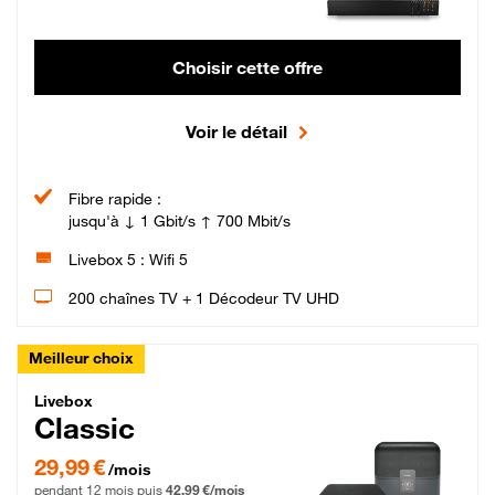
Choisir cette offre
Voir le détail
Fibre rapide :
jusqu'à ↓ 1 Gbit/s ↑ 700 Mbit/s
Livebox 5 : Wifi 5
200 chaînes TV + 1 Décodeur TV UHD
Meilleur choix
Livebox Classic Fibre
Livebox
Classic
29,99 € par mois pendant 12 mois puis 42,99 € par mois, Engagement 12 moi
29,99 €
/mois
pendant 12 mois puis
42,99 €/mois