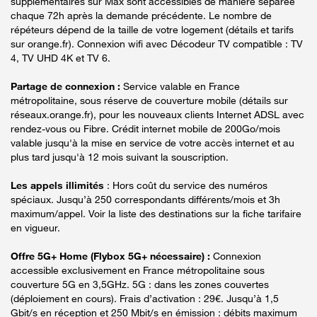
supplémentaires sur Max sont accessibles de manière séparée
chaque 72h après la demande précédente. Le nombre de
répéteurs dépend de la taille de votre logement (détails et tarifs
sur orange.fr). Connexion wifi avec Décodeur TV compatible : TV
4, TV UHD 4K et TV 6.
Partage de connexion :
Service valable en France
métropolitaine, sous réserve de couverture mobile (détails sur
réseaux.orange.fr), pour les nouveaux clients Internet ADSL avec
rendez-vous ou Fibre. Crédit internet mobile de 200Go/mois
valable jusqu'à la mise en service de votre accès internet et au
plus tard jusqu'à 12 mois suivant la souscription.
Les appels illimités
: Hors coût du service des numéros
spéciaux. Jusqu’à 250 correspondants différents/mois et 3h
maximum/appel. Voir la liste des destinations sur la fiche tarifaire
en vigueur.
Offre 5G+ Home (Flybox 5G+ nécessaire) :
Connexion
accessible exclusivement en France métropolitaine sous
couverture 5G en 3,5GHz. 5G : dans les zones couvertes
(déploiement en cours). Frais d’activation : 29€. Jusqu’à 1,5
Gbit/s en réception et 250 Mbit/s en émission : débits maximum