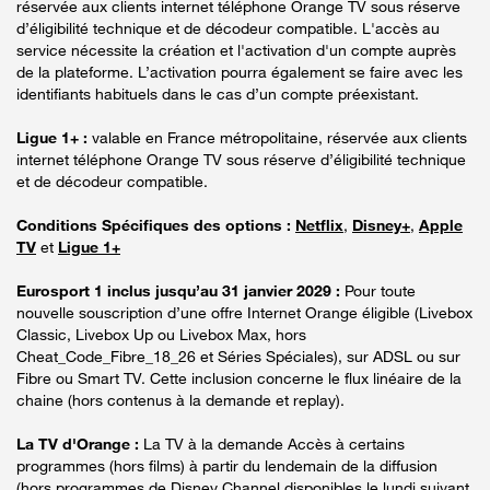
réservée aux clients internet téléphone Orange TV sous réserve
d’éligibilité technique et de décodeur compatible. L'accès au
service nécessite la création et l'activation d'un compte auprès
de la plateforme. L’activation pourra également se faire avec les
identifiants habituels dans le cas d’un compte préexistant.
Ligue 1+ :
valable en France métropolitaine, réservée aux clients
internet téléphone Orange TV sous réserve d’éligibilité technique
et de décodeur compatible.
Conditions Spécifiques des options :
Netflix
,
Disney+
,
Apple
TV
et
Ligue 1+
Eurosport 1 inclus jusqu’au 31 janvier 2029 :
Pour toute
nouvelle souscription d’une offre Internet Orange éligible (Livebox
Classic, Livebox Up ou Livebox Max, hors
Cheat_Code_Fibre_18_26 et Séries Spéciales), sur ADSL ou sur
Fibre ou Smart TV. Cette inclusion concerne le flux linéaire de la
chaine (hors contenus à la demande et replay).
La TV d'Orange :
La TV à la demande Accès à certains
programmes (hors films) à partir du lendemain de la diffusion
(hors programmes de Disney Channel disponibles le lundi suivant