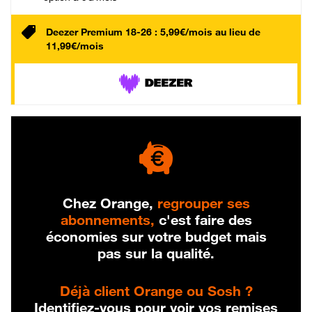
Deezer Premium 18-26 : 5,99€/mois au lieu de
11,99€/mois
Chez Orange,
regrouper ses
abonnements,
c'est faire des
économies sur votre budget mais
pas sur la qualité.
Déjà client Orange ou Sosh ?
Identifiez-vous pour voir vos remises