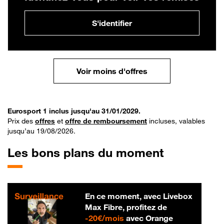
S'identifier
Voir moins d'offres
Eurosport 1 inclus jusqu'au 31/01/2029.
Prix des
offres
et
offre de remboursement
incluses, valables
jusqu’au 19/08/2026.
Les bons plans du moment
En ce moment, avec Livebox
Max Fibre, profitez de
20 € par mois
-
20€/mois
avec Orange