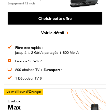
Engagement 12 mois
Choisir cette offre
Voir le détail
Fibre très rapide :
jusqu'à ↓ 2 Gbit/s partagés ↑ 800 Mbit/s
Livebox S : Wifi 7
200 chaînes TV +
Eurosport 1
1 Décodeur TV 6
Le meilleur d'Orange
Livebox Max Fibre
Livebox
Max