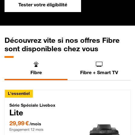
Tester votre éligibilité
Découvrez vite si nos offres Fibre
sont disponibles chez vous
Fibre
Fibre + Smart TV
L'essentiel
Série Spéciale Livebox Lite Fibre
Série Spéciale Livebox
Lite
29,99 € par mois , Engagement 12 mois
29,99 €
/mois
Engagement 12 mois