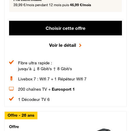
39,99 €/mois
pendant 12 mois puis
46,99 €/mois
Choisir cette offre
Voir le détail
Fibre ultra rapide :
jusqu'à ↓ 8 Gbit/s ↑ 8 Gbit/s
Livebox 7 : Wifi 7 + 1 Répéteur Wifi 7
200 chaînes TV +
Eurosport 1
1 Décodeur TV 6
Offre - 26 ans
Cheat_Code Fibre_18_26
Offre