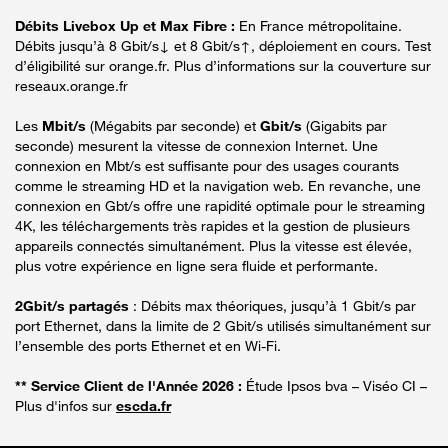
Débits Livebox Up et Max Fibre :
En France métropolitaine.
Débits jusqu’à 8 Gbit/s↓ et 8 Gbit/s↑, déploiement en cours. Test
d’éligibilité sur orange.fr. Plus d’informations sur la couverture sur
reseaux.orange.fr
Les
Mbit/s
(Mégabits par seconde) et
Gbit/s
(Gigabits par
seconde) mesurent la vitesse de connexion Internet. Une
connexion en Mbt/s est suffisante pour des usages courants
comme le streaming HD et la navigation web. En revanche, une
connexion en Gbt/s offre une rapidité optimale pour le streaming
4K, les téléchargements très rapides et la gestion de plusieurs
appareils connectés simultanément. Plus la vitesse est élevée,
plus votre expérience en ligne sera fluide et performante.
2Gbit/s partagés
: Débits max théoriques, jusqu’à 1 Gbit/s par
port Ethernet, dans la limite de 2 Gbit/s utilisés simultanément sur
l’ensemble des ports Ethernet et en Wi-Fi.
** Service Client de l'Année 2026 :
Étude Ipsos bva – Viséo CI –
Plus d'infos sur
escda.fr