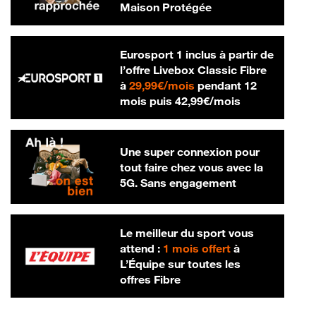
Maison Protégée
Eurosport 1 inclus à partir de
l’offre Livebox Classic Fibre
29,99 € par mois
à
29,99€/mois
pendant 12
42,99 € par m
mois puis
42,99€/mois
Une super connexion pour
tout faire chez vous avec la
5G. Sans engagement
Le meilleur du sport vous
attend :
1 mois offert
à
L’Équipe sur toutes les
offres Fibre