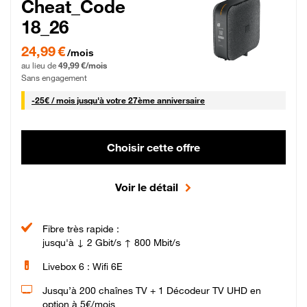
Cheat_Code
18_26
24,99 € par mois pendant 0 mois puis 49,99 € par mois, Sans engagement
24,99 €
/mois
au lieu de
49,99 €/mois
Sans engagement
25 € par mois
-
25€ / mois
jusqu'à votre 27ème anniversaire
Choisir cette offre
Voir le détail
Fibre très rapide :
jusqu'à ↓ 2 Gbit/s ↑ 800 Mbit/s
Livebox 6 : Wifi 6E
Jusqu’à 200 chaînes TV + 1 Décodeur TV UHD en
option à 5€/mois