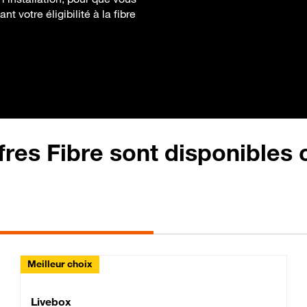
 votre éligibilité à la fibre
fres Fibre sont disponibles
Meilleur choix
Lite Fibre
Livebox Classic Fibre
Livebox