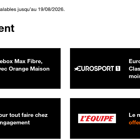
valables jusqu’au 19/08/2026.
ent
ebox Max Fibre,
Euro
 € par mois
ec Orange Maison
Clas
moi
ur tout faire chez
Le m
 engagement
offe