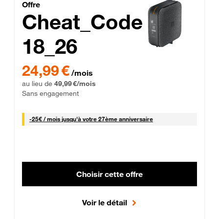
Cheat_Code Fibre_18_26
Offre
Cheat_Code
18_26
 Engagement 12 mois
24,99 € par mois pendant 0 mois puis 49,99 € par mois, Sans 
24,99 €
/mois
au lieu de
49,99 €/mois
Sans engagement
25 € par mois
-
25€ / mois
jusqu'à votre 27ème anniversaire
Choisir cette offre
Voir le détail