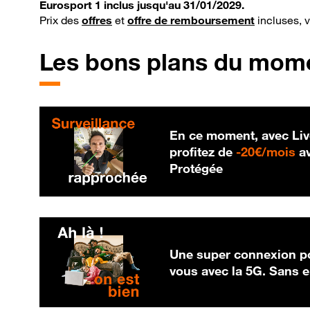
Eurosport 1 inclus jusqu'au 31/01/2029.
Prix des
offres
et
offre de remboursement
incluses, 
Les bons plans du mom
En ce moment, avec Liv
20
profitez de
-
20€/mois
av
Protégée
Une super connexion po
vous avec la 5G. Sans