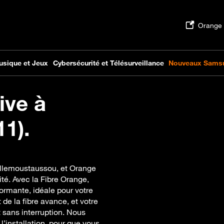
ive à
1).
illemoustaussou, et Orange
té. Avec la Fibre Orange,
formante, idéale pour votre
e la fibre avance, et votre
t sans interruption. Nous
’installation, pour que vous