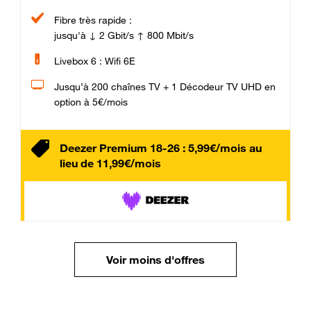
Fibre très rapide :
jusqu'à ↓ 2 Gbit/s ↑ 800 Mbit/s
Livebox 6 : Wifi 6E
Jusqu’à 200 chaînes TV + 1 Décodeur TV UHD en
option à 5€/mois
Deezer Premium 18-26 : 5,99€/mois au
lieu de 11,99€/mois
Voir moins d'offres