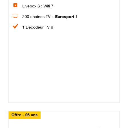
Livebox S : Wifi 7
200 chaînes TV +
Eurosport 1
1 Décodeur TV 6
Offre - 26 ans