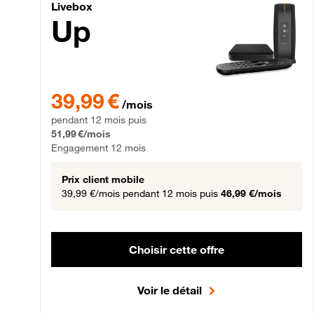
Livebox Up Fibre
Livebox
Up
39,99 € par mois pendant 12 mois puis 51,99 € par mois,
39,99 €
/mois
pendant 12 mois puis
51,99 €/mois
Engagement 12 mois
Prix client mobile
39,99 €/mois
pendant 12 mois puis
46,99 €/mois
Choisir cette offre
Voir le détail