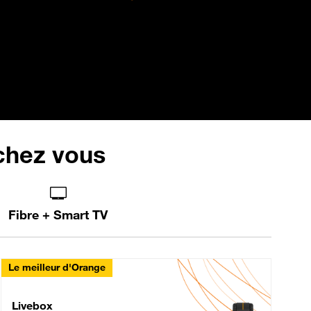
 chez vous
Fibre + Smart TV
Le meilleur d'Orange
Livebox Max Fibre
Livebox