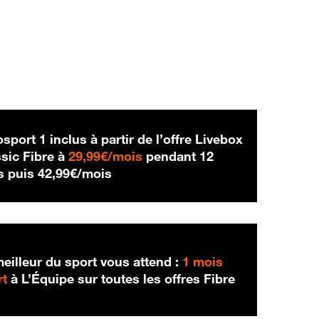
sport 1 inclus à partir de l’offre Livebox
29,99 € par mois
sic Fibre à
29,99€/mois
pendant 12
42,99 € par mois
s puis
42,99€/mois
eilleur du sport vous attend :
1 mois
rt
à L’Équipe sur toutes les offres Fibre