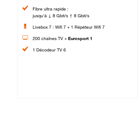
Fibre ultra rapide :
jusqu'à ↓ 8 Gbit/s ↑ 8 Gbit/s
Livebox 7 : Wifi 7 + 1 Répéteur Wifi 7
200 chaînes TV +
Eurosport 1
1 Décodeur TV 6