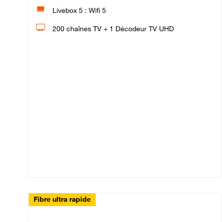
Livebox 5 : Wifi 5
200 chaînes TV + 1 Décodeur TV UHD
Fibre ultra rapide