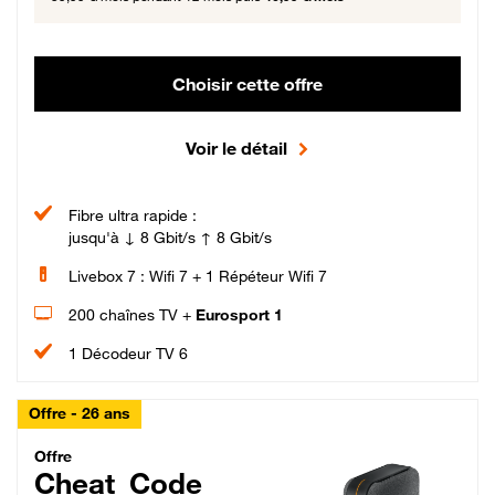
Choisir cette offre
Voir le détail
Fibre ultra rapide :
jusqu'à ↓ 8 Gbit/s ↑ 8 Gbit/s
Livebox 7 : Wifi 7 + 1 Répéteur Wifi 7
200 chaînes TV +
Eurosport 1
1 Décodeur TV 6
Offre - 26 ans
Cheat_Code Fibre_18_26
Offre
Cheat_Code