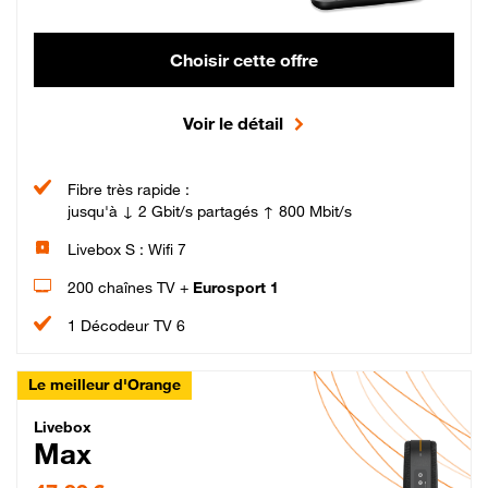
Choisir cette offre
Voir le détail
Fibre très rapide :
jusqu'à ↓ 2 Gbit/s partagés ↑ 800 Mbit/s
Livebox S : Wifi 7
200 chaînes TV +
Eurosport 1
1 Décodeur TV 6
Le meilleur d'Orange
Livebox Max Fibre
Livebox
Max
47,99 € par mois pendant 12 mois puis 57,99 € par mois, Engagement 12 moi