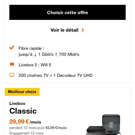
Choisir cette offre
Voir le détail
Fibre rapide :
jusqu'à ↓ 1 Gbit/s ↑ 700 Mbit/s
Livebox 5 : Wifi 5
200 chaînes TV + 1 Décodeur TV UHD
Meilleur choix
Livebox Classic Fibre
Livebox
Classic
29,99 € par mois pendant 12 mois puis 42,99 € par mois, Engagement 12 moi
29,99 €
/mois
pendant 12 mois puis
42,99 €/mois
Engagement 12 mois