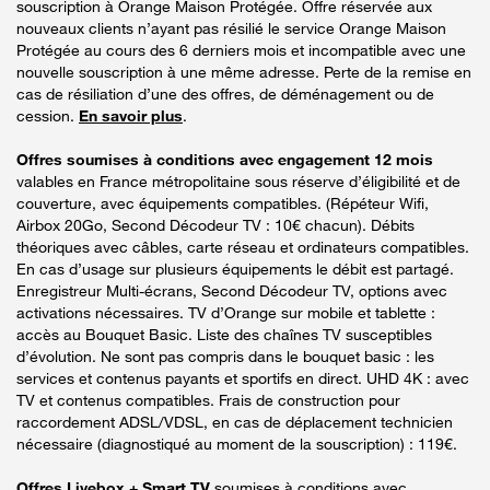
souscription à Orange Maison Protégée. Offre réservée aux
nouveaux clients n’ayant pas résilié le service Orange Maison
Protégée au cours des 6 derniers mois et incompatible avec une
nouvelle souscription à une même adresse. Perte de la remise en
cas de résiliation d’une des offres, de déménagement ou de
cession.
En savoir plus
.
Offres soumises à conditions avec engagement 12 mois
valables en France métropolitaine sous réserve d’éligibilité et de
couverture, avec équipements compatibles. (Répéteur Wifi,
Airbox 20Go, Second Décodeur TV : 10€ chacun). Débits
théoriques avec câbles, carte réseau et ordinateurs compatibles.
En cas d’usage sur plusieurs équipements le débit est partagé.
Enregistreur Multi-écrans, Second Décodeur TV, options avec
activations nécessaires. TV d’Orange sur mobile et tablette :
accès au Bouquet Basic. Liste des chaînes TV susceptibles
d’évolution. Ne sont pas compris dans le bouquet basic : les
services et contenus payants et sportifs en direct. UHD 4K : avec
TV et contenus compatibles. Frais de construction pour
raccordement ADSL/VDSL, en cas de déplacement technicien
nécessaire (diagnostiqué au moment de la souscription) : 119€.
Offres Livebox + Smart TV
soumises à conditions avec