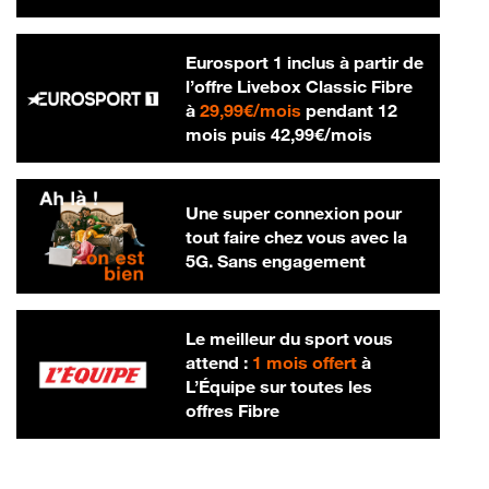
Eurosport 1 inclus à partir de
l’offre Livebox Classic Fibre
29,99 € par mois
à
29,99€/mois
pendant 12
42,99 € par m
mois puis
42,99€/mois
Une super connexion pour
tout faire chez vous avec la
5G. Sans engagement
Le meilleur du sport vous
attend :
1 mois offert
à
L’Équipe sur toutes les
offres Fibre