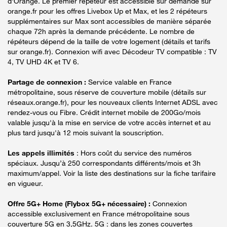
d'Orange. Le premier répéteur est accessible sur demande sur
orange.fr pour les offres Livebox Up et Max, et les 2 répéteurs
supplémentaires sur Max sont accessibles de manière séparée
chaque 72h après la demande précédente. Le nombre de
répéteurs dépend de la taille de votre logement (détails et tarifs
sur orange.fr). Connexion wifi avec Décodeur TV compatible : TV
4, TV UHD 4K et TV 6.
Partage de connexion :
Service valable en France
métropolitaine, sous réserve de couverture mobile (détails sur
réseaux.orange.fr), pour les nouveaux clients Internet ADSL avec
rendez-vous ou Fibre. Crédit internet mobile de 200Go/mois
valable jusqu'à la mise en service de votre accès internet et au
plus tard jusqu'à 12 mois suivant la souscription.
Les appels illimités
: Hors coût du service des numéros
spéciaux. Jusqu’à 250 correspondants différents/mois et 3h
maximum/appel. Voir la liste des destinations sur la fiche tarifaire
en vigueur.
Offre 5G+ Home (Flybox 5G+ nécessaire) :
Connexion
accessible exclusivement en France métropolitaine sous
couverture 5G en 3,5GHz. 5G : dans les zones couvertes