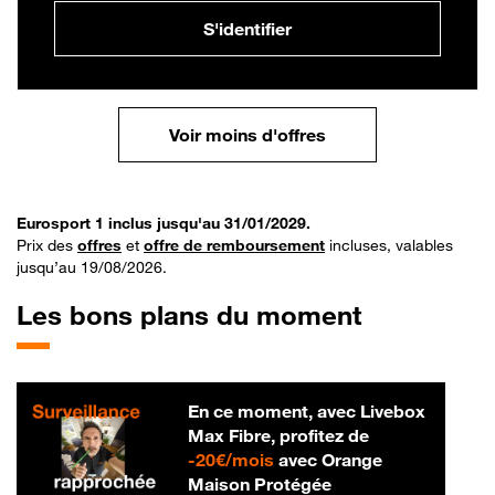
S'identifier
Voir moins d'offres
Eurosport 1 inclus jusqu'au 31/01/2029.
Prix des
offres
et
offre de remboursement
incluses, valables
jusqu’au 19/08/2026.
Les bons plans du moment
En ce moment, avec Livebox
Max Fibre, profitez de
20 € par mois
-
20€/mois
avec Orange
Maison Protégée