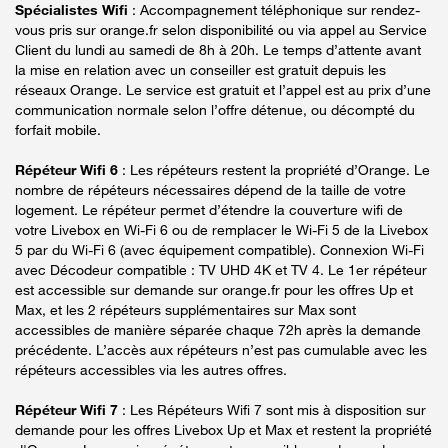
Spécialistes Wifi
: Accompagnement téléphonique sur rendez-
vous pris sur orange.fr selon disponibilité ou via appel au Service
Client du lundi au samedi de 8h à 20h. Le temps d’attente avant
la mise en relation avec un conseiller est gratuit depuis les
réseaux Orange. Le service est gratuit et l’appel est au prix d’une
communication normale selon l’offre détenue, ou décompté du
forfait mobile.
Répéteur Wifi 6
: Les répéteurs restent la propriété d’Orange. Le
nombre de répéteurs nécessaires dépend de la taille de votre
logement. Le répéteur permet d’étendre la couverture wifi de
votre Livebox en Wi-Fi 6 ou de remplacer le Wi-Fi 5 de la Livebox
5 par du Wi-Fi 6 (avec équipement compatible). Connexion Wi-Fi
avec Décodeur compatible : TV UHD 4K et TV 4. Le 1er répéteur
est accessible sur demande sur orange.fr pour les offres Up et
Max, et les 2 répéteurs supplémentaires sur Max sont
accessibles de manière séparée chaque 72h après la demande
précédente. L’accès aux répéteurs n’est pas cumulable avec les
répéteurs accessibles via les autres offres.
Répéteur Wifi 7
: Les Répéteurs Wifi 7 sont mis à disposition sur
demande pour les offres Livebox Up et Max et restent la propriété