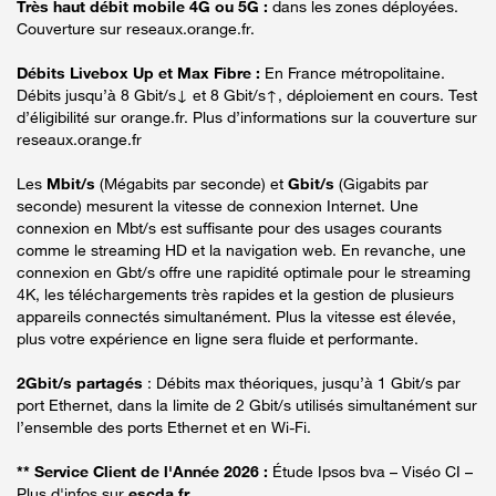
Très haut débit mobile 4G ou 5G :
dans les zones déployées.
Couverture sur reseaux.orange.fr.
Débits Livebox Up et Max Fibre :
En France métropolitaine.
Débits jusqu’à 8 Gbit/s↓ et 8 Gbit/s↑, déploiement en cours. Test
d’éligibilité sur orange.fr. Plus d’informations sur la couverture sur
reseaux.orange.fr
Les
Mbit/s
(Mégabits par seconde) et
Gbit/s
(Gigabits par
seconde) mesurent la vitesse de connexion Internet. Une
connexion en Mbt/s est suffisante pour des usages courants
comme le streaming HD et la navigation web. En revanche, une
connexion en Gbt/s offre une rapidité optimale pour le streaming
4K, les téléchargements très rapides et la gestion de plusieurs
appareils connectés simultanément. Plus la vitesse est élevée,
plus votre expérience en ligne sera fluide et performante.
2Gbit/s partagés
: Débits max théoriques, jusqu’à 1 Gbit/s par
port Ethernet, dans la limite de 2 Gbit/s utilisés simultanément sur
l’ensemble des ports Ethernet et en Wi-Fi.
** Service Client de l'Année 2026 :
Étude Ipsos bva – Viséo CI –
Plus d'infos sur
escda.fr