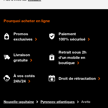
Pourquoi acheter en ligne
Promos
Paiement
exclusives
100% sécurisé
Retrait sous 2h
Livraison
d'un mobile en
gratuite
boutique
À vos cotés
Droit de rétractation
24h/24
Internet fibre
Boutique Orange
Nouvelle-aquitaine
Pyrenees-atlantiques
Arette