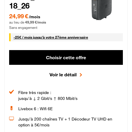
18_26
24,99 € par mois pendant 0 mois puis 49,99 € par mois, Sans engagement
24,99 €
/mois
au lieu de
49,99 €/mois
Sans engagement
25 € par mois
-
25€ / mois
jusqu'à votre 27ème anniversaire
Choisir cette offre
Voir le détail
Fibre très rapide :
jusqu'à ↓ 2 Gbit/s ↑ 800 Mbit/s
Livebox 6 : Wifi 6E
Jusqu’à 200 chaînes TV + 1 Décodeur TV UHD en
option à 5€/mois