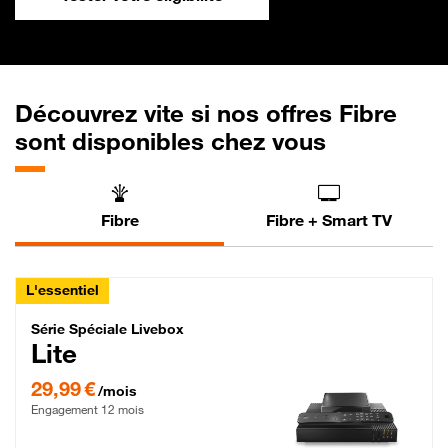
Découvrez vite si nos offres Fibre
sont disponibles chez vous
Fibre
Fibre + Smart TV
L'essentiel
Série Spéciale Livebox Lite Fibre
Série Spéciale Livebox
Lite
29,99 € par mois , Engagement 12 mois
29,99 €
/mois
Engagement 12 mois