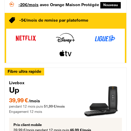
-20€/mois
avec Orange Maison Protégée
Nouveau
-5€/mois de remise par plateforme
Fibre ultra rapide
Livebox Up Fibre
Livebox
Up
39,99 € par mois pendant 12 mois puis 51,99 € par mois, Engagement 12 moi
39,99 €
/mois
pendant 12 mois puis
51,99 €/mois
Engagement 12 mois
Prix client mobile
39,99 €/mois
pendant 12 mois puis
46,99 €/mois