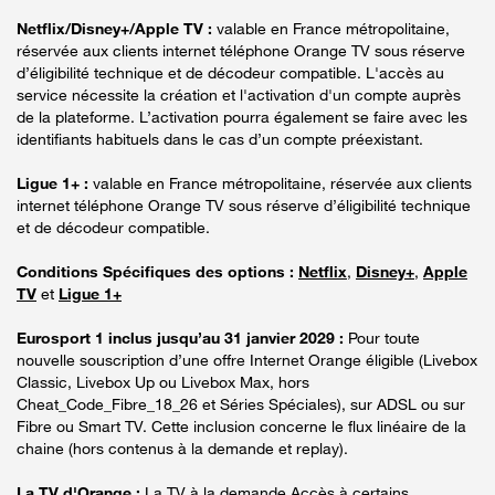
Netflix/Disney+/Apple TV :
valable en France métropolitaine,
réservée aux clients internet téléphone Orange TV sous réserve
d’éligibilité technique et de décodeur compatible. L'accès au
service nécessite la création et l'activation d'un compte auprès
de la plateforme. L’activation pourra également se faire avec les
identifiants habituels dans le cas d’un compte préexistant.
Ligue 1+ :
valable en France métropolitaine, réservée aux clients
internet téléphone Orange TV sous réserve d’éligibilité technique
et de décodeur compatible.
Conditions Spécifiques des options :
Netflix
,
Disney+
,
Apple
TV
et
Ligue 1+
Eurosport 1 inclus jusqu’au 31 janvier 2029 :
Pour toute
nouvelle souscription d’une offre Internet Orange éligible (Livebox
Classic, Livebox Up ou Livebox Max, hors
Cheat_Code_Fibre_18_26 et Séries Spéciales), sur ADSL ou sur
Fibre ou Smart TV. Cette inclusion concerne le flux linéaire de la
chaine (hors contenus à la demande et replay).
La TV d'Orange :
La TV à la demande Accès à certains