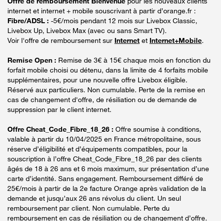
Offre de remboursement Bienvenue
pour les nouveaux clients
internet et internet + mobile souscrivant à partir d’orange.fr :
Fibre/ADSL :
-5€/mois pendant 12 mois sur Livebox Classic,
Livebox Up, Livebox Max (avec ou sans Smart TV).
Voir l'offre de remboursement sur
Internet
et
Internet+Mobile
.
Remise Open :
Remise de 3€ à 15€ chaque mois en fonction du
forfait mobile choisi ou détenu, dans la limite de 4 forfaits mobile
supplémentaires, pour une nouvelle offre Livebox éligible.
Réservé aux particuliers. Non cumulable. Perte de la remise en
cas de changement d'offre, de résiliation ou de demande de
suppression par le client internet.
Offre Cheat_Code_Fibre_18_26 :
Offre soumise à conditions,
valable à partir du 10/04/2025 en France métropolitaine, sous
réserve d’éligibilité et d’équipements compatibles, pour la
souscription à l’offre Cheat_Code_Fibre_18_26 par des clients
âgés de 18 à 26 ans et 6 mois maximum, sur présentation d’une
carte d’identité. Sans engagement. Remboursement différé de
25€/mois à partir de la 2e facture Orange après validation de la
demande et jusqu’aux 26 ans révolus du client. Un seul
remboursement par client. Non cumulable. Perte du
remboursement en cas de résiliation ou de changement d’offre.