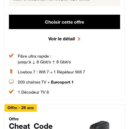
Choisir cette offre
Voir le détail
Fibre ultra rapide :
jusqu'à ↓ 8 Gbit/s ↑ 8 Gbit/s
Livebox 7 : Wifi 7 + 1 Répéteur Wifi 7
200 chaînes TV +
Eurosport 1
1 Décodeur TV 6
Offre - 26 ans
Cheat_Code Fibre_18_26
Offre
Cheat_Code