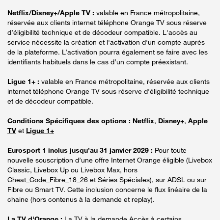
Netflix/Disney+/Apple TV :
valable en France métropolitaine,
réservée aux clients internet téléphone Orange TV sous réserve
d’éligibilité technique et de décodeur compatible. L'accès au
service nécessite la création et l'activation d'un compte auprès
de la plateforme. L’activation pourra également se faire avec les
identifiants habituels dans le cas d’un compte préexistant.
Ligue 1+ :
valable en France métropolitaine, réservée aux clients
internet téléphone Orange TV sous réserve d’éligibilité technique
et de décodeur compatible.
Conditions Spécifiques des options :
Netflix
,
Disney+
,
Apple
TV
et
Ligue 1+
Eurosport 1 inclus jusqu’au 31 janvier 2029 :
Pour toute
nouvelle souscription d’une offre Internet Orange éligible (Livebox
Classic, Livebox Up ou Livebox Max, hors
Cheat_Code_Fibre_18_26 et Séries Spéciales), sur ADSL ou sur
Fibre ou Smart TV. Cette inclusion concerne le flux linéaire de la
chaine (hors contenus à la demande et replay).
La TV d'Orange :
La TV à la demande Accès à certains