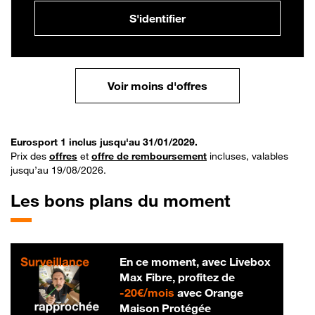
S'identifier
Voir moins d'offres
Eurosport 1 inclus jusqu'au 31/01/2029.
Prix des
offres
et
offre de remboursement
incluses, valables
jusqu’au 19/08/2026.
Les bons plans du moment
En ce moment, avec Livebox
Max Fibre, profitez de
20 € par mois
-
20€/mois
avec Orange
Maison Protégée