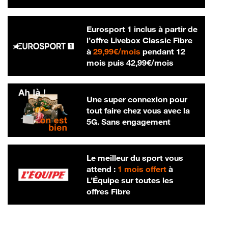
Eurosport 1 inclus à partir de
l’offre Livebox Classic Fibre
29,99 € par mois
à
29,99€/mois
pendant 12
42,99 € par m
mois puis
42,99€/mois
Une super connexion pour
tout faire chez vous avec la
5G. Sans engagement
Le meilleur du sport vous
attend :
1 mois offert
à
L’Équipe sur toutes les
offres Fibre