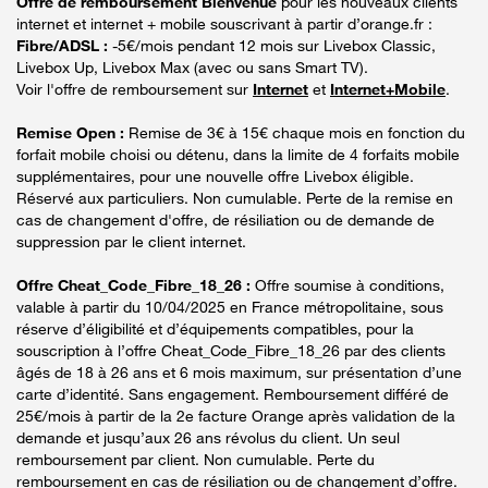
Offre de remboursement Bienvenue
pour les nouveaux clients
internet et internet + mobile souscrivant à partir d’orange.fr :
Fibre/ADSL :
-5€/mois pendant 12 mois sur Livebox Classic,
Livebox Up, Livebox Max (avec ou sans Smart TV).
Voir l'offre de remboursement sur
Internet
et
Internet+Mobile
.
Remise Open :
Remise de 3€ à 15€ chaque mois en fonction du
forfait mobile choisi ou détenu, dans la limite de 4 forfaits mobile
supplémentaires, pour une nouvelle offre Livebox éligible.
Réservé aux particuliers. Non cumulable. Perte de la remise en
cas de changement d'offre, de résiliation ou de demande de
suppression par le client internet.
Offre Cheat_Code_Fibre_18_26 :
Offre soumise à conditions,
valable à partir du 10/04/2025 en France métropolitaine, sous
réserve d’éligibilité et d’équipements compatibles, pour la
souscription à l’offre Cheat_Code_Fibre_18_26 par des clients
âgés de 18 à 26 ans et 6 mois maximum, sur présentation d’une
carte d’identité. Sans engagement. Remboursement différé de
25€/mois à partir de la 2e facture Orange après validation de la
demande et jusqu’aux 26 ans révolus du client. Un seul
remboursement par client. Non cumulable. Perte du
remboursement en cas de résiliation ou de changement d’offre.