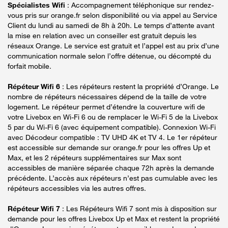
Spécialistes Wifi
: Accompagnement téléphonique sur rendez-
vous pris sur orange.fr selon disponibilité ou via appel au Service
Client du lundi au samedi de 8h à 20h. Le temps d’attente avant
la mise en relation avec un conseiller est gratuit depuis les
réseaux Orange. Le service est gratuit et l’appel est au prix d’une
communication normale selon l’offre détenue, ou décompté du
forfait mobile.
Répéteur Wifi 6
: Les répéteurs restent la propriété d’Orange. Le
nombre de répéteurs nécessaires dépend de la taille de votre
logement. Le répéteur permet d’étendre la couverture wifi de
votre Livebox en Wi-Fi 6 ou de remplacer le Wi-Fi 5 de la Livebox
5 par du Wi-Fi 6 (avec équipement compatible). Connexion Wi-Fi
avec Décodeur compatible : TV UHD 4K et TV 4. Le 1er répéteur
est accessible sur demande sur orange.fr pour les offres Up et
Max, et les 2 répéteurs supplémentaires sur Max sont
accessibles de manière séparée chaque 72h après la demande
précédente. L’accès aux répéteurs n’est pas cumulable avec les
répéteurs accessibles via les autres offres.
Répéteur Wifi 7
: Les Répéteurs Wifi 7 sont mis à disposition sur
demande pour les offres Livebox Up et Max et restent la propriété