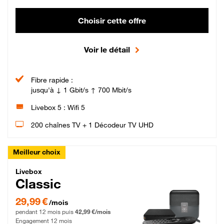
Choisir cette offre
Voir le détail
Fibre rapide :
jusqu'à ↓ 1 Gbit/s ↑ 700 Mbit/s
Livebox 5 : Wifi 5
200 chaînes TV + 1 Décodeur TV UHD
Meilleur choix
Livebox Classic Fibre
Livebox
Classic
29,99 € par mois pendant 12 mois puis 42,99 € par mois, Engagement 12 moi
29,99 €
/mois
pendant 12 mois puis
42,99 €/mois
Engagement 12 mois