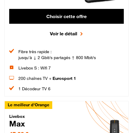
Choisir cette offre
Voir le détail
Fibre très rapide :
jusqu'à ↓ 2 Gbit/s partagés ↑ 800 Mbit/s
Livebox S : Wifi 7
200 chaînes TV +
Eurosport 1
1 Décodeur TV 6
Le meilleur d'Orange
Livebox Max Fibre
Livebox
Max
47,99 € par mois pendant 12 mois puis 57,99 € par mois, Engagement 12 moi