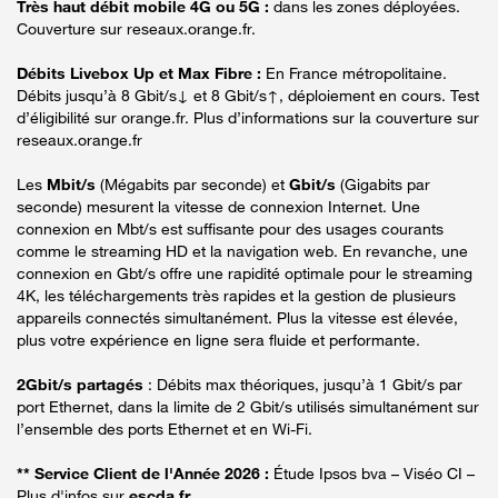
Très haut débit mobile 4G ou 5G :
dans les zones déployées.
Couverture sur reseaux.orange.fr.
Débits Livebox Up et Max Fibre :
En France métropolitaine.
Débits jusqu’à 8 Gbit/s↓ et 8 Gbit/s↑, déploiement en cours. Test
d’éligibilité sur orange.fr. Plus d’informations sur la couverture sur
reseaux.orange.fr
Les
Mbit/s
(Mégabits par seconde) et
Gbit/s
(Gigabits par
seconde) mesurent la vitesse de connexion Internet. Une
connexion en Mbt/s est suffisante pour des usages courants
comme le streaming HD et la navigation web. En revanche, une
connexion en Gbt/s offre une rapidité optimale pour le streaming
4K, les téléchargements très rapides et la gestion de plusieurs
appareils connectés simultanément. Plus la vitesse est élevée,
plus votre expérience en ligne sera fluide et performante.
2Gbit/s partagés
: Débits max théoriques, jusqu’à 1 Gbit/s par
port Ethernet, dans la limite de 2 Gbit/s utilisés simultanément sur
l’ensemble des ports Ethernet et en Wi-Fi.
** Service Client de l'Année 2026 :
Étude Ipsos bva – Viséo CI –
Plus d'infos sur
escda.fr