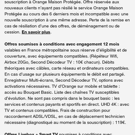
souscription à Orange Maison Protégée. Offre réservée aux
nouveaux clients n’ayant pas résilié le service Orange Maison
Protégée au cours des 6 derniers mois et incompatible avec une
nouvelle souscription à une même adresse. Perte de la remise en
cas de résiliation d’une des offres, de déménagement ou de
cession.
En savoir plus
.
Offres soumises à conditions avec engagement 12 mois
valables en France métropolitaine sous réserve d’éligibilité et de
couverture, avec équipements compatibles. (Répéteur Wifi,
Airbox 20Go, Second Décodeur TV : 10€ chacun). Débits
théoriques avec câbles, carte réseau et ordinateurs compatibles.
En cas d’usage sur plusieurs équipements le débit est partagé.
Enregistreur Multi-écrans, Second Décodeur TV, options avec
activations nécessaires. TV d’Orange sur mobile et tablette :
accès au Bouquet Basic. Liste des chaînes TV susceptibles
d’évolution. Ne sont pas compris dans le bouquet basic : les
services et contenus payants et sportifs en direct. UHD 4K : avec
TV et contenus compatibles. Frais de construction pour
raccordement ADSL/VDSL, en cas de déplacement technicien
nécessaire (diagnostiqué au moment de la souscription) : 119€.
Offres Livebox + Smart TV
soumises à conditions avec