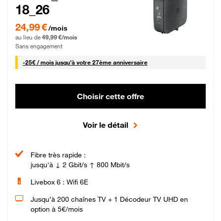
18_26
24,99 € par mois pendant 0 mois puis 49,99 € par mois, Sans engagement
24,99 €
/mois
au lieu de
49,99 €/mois
Sans engagement
25 € par mois
-
25€ / mois
jusqu'à votre 27ème anniversaire
Choisir cette offre
Voir le détail
Fibre très rapide :
jusqu'à ↓ 2 Gbit/s ↑ 800 Mbit/s
Livebox 6 : Wifi 6E
Jusqu’à 200 chaînes TV + 1 Décodeur TV UHD en
option à 5€/mois