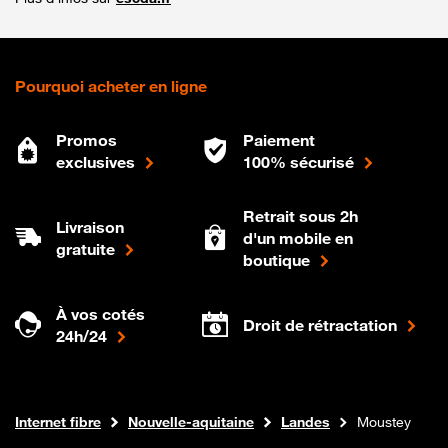
Pourquoi acheter en ligne
Promos
Paiement
exclusives
100% sécurisé
Retrait sous 2h
Livraison
d'un mobile en
gratuite
boutique
À vos cotés
Droit de rétractation
24h/24
Boutique Orange
Internet fibre
Nouvelle-aquitaine
Landes
Moustey