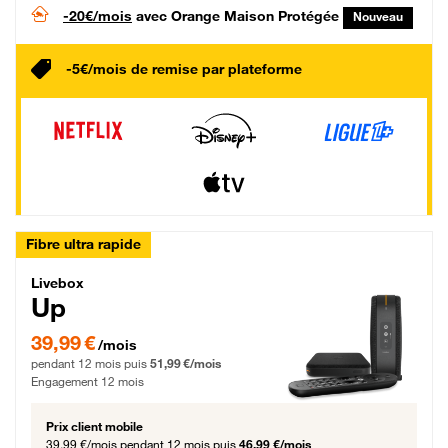
-20€/mois
avec Orange Maison Protégée
Nouveau
-5€/mois de remise par plateforme
Fibre ultra rapide
Livebox Up Fibre
Livebox
Up
39,99 € par mois pendant 12 mois puis 51,99 € par mois, Engagement 12 moi
39,99 €
/mois
pendant 12 mois puis
51,99 €/mois
Engagement 12 mois
Prix client mobile
39,99 €/mois
pendant 12 mois puis
46,99 €/mois