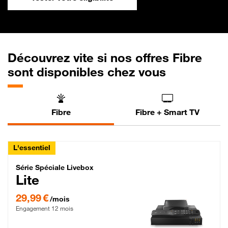
Découvrez vite si nos offres Fibre
sont disponibles chez vous
Fibre
Fibre + Smart TV
L'essentiel
Série Spéciale Livebox Lite Fibre
Série Spéciale Livebox
Lite
29,99 € par mois , Engagement 12 mois
29,99 €
/mois
Engagement 12 mois