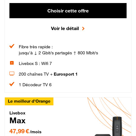
Choisir cette offre
Voir le détail
Fibre très rapide :
jusqu'à ↓ 2 Gbit/s partagés ↑ 800 Mbit/s
Livebox S : Wifi 7
200 chaînes TV +
Eurosport 1
1 Décodeur TV 6
Le meilleur d'Orange
Livebox Max Fibre
Livebox
Max
47,99 € par mois pendant 12 mois puis 57,99 € par mois, Engagement 12 moi
47,99 €
/mois