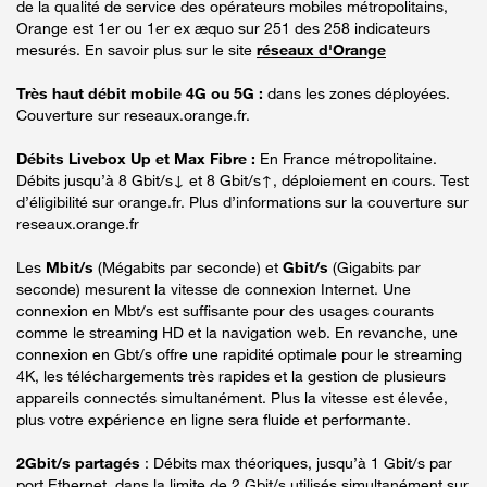
de la qualité de service des opérateurs mobiles métropolitains,
Orange est 1er ou 1er ex æquo sur 251 des 258 indicateurs
mesurés. En savoir plus sur le site
réseaux d'Orange
Très haut débit mobile 4G ou 5G :
dans les zones déployées.
Couverture sur reseaux.orange.fr.
Débits Livebox Up et Max Fibre :
En France métropolitaine.
Débits jusqu’à 8 Gbit/s↓ et 8 Gbit/s↑, déploiement en cours. Test
d’éligibilité sur orange.fr. Plus d’informations sur la couverture sur
reseaux.orange.fr
Les
Mbit/s
(Mégabits par seconde) et
Gbit/s
(Gigabits par
seconde) mesurent la vitesse de connexion Internet. Une
connexion en Mbt/s est suffisante pour des usages courants
comme le streaming HD et la navigation web. En revanche, une
connexion en Gbt/s offre une rapidité optimale pour le streaming
4K, les téléchargements très rapides et la gestion de plusieurs
appareils connectés simultanément. Plus la vitesse est élevée,
plus votre expérience en ligne sera fluide et performante.
2Gbit/s partagés
: Débits max théoriques, jusqu’à 1 Gbit/s par
port Ethernet, dans la limite de 2 Gbit/s utilisés simultanément sur