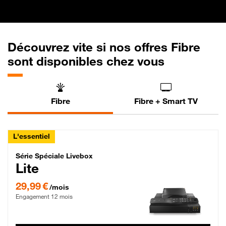
Découvrez vite si nos offres Fibre
sont disponibles chez vous
Fibre
Fibre + Smart TV
L'essentiel
Série Spéciale Livebox Lite Fibre
Série Spéciale Livebox
Lite
29,99 € par mois , Engagement 12 mois
29,99 €
/mois
Engagement 12 mois