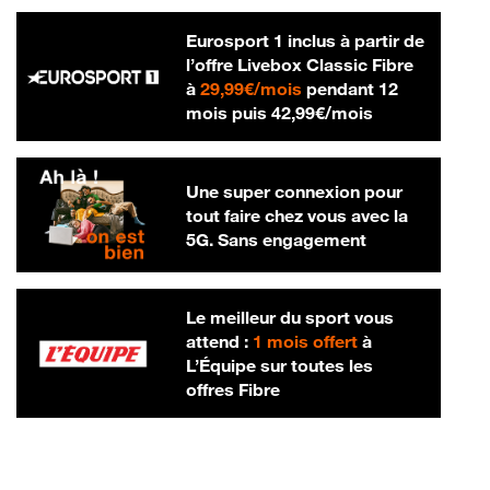
Eurosport 1 inclus à partir de
l’offre Livebox Classic Fibre
29,99 € par mois
à
29,99€/mois
pendant 12
42,99 € par m
mois puis
42,99€/mois
Une super connexion pour
tout faire chez vous avec la
5G. Sans engagement
Le meilleur du sport vous
attend :
1 mois offert
à
L’Équipe sur toutes les
offres Fibre