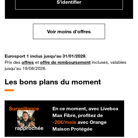
S'identifier
Voir moins d'offres
Eurosport 1 inclus jusqu'au 31/01/2029.
Prix des
offres
et
offre de remboursement
incluses, valables
jusqu’au 19/08/2026.
Les bons plans du moment
En ce moment, avec Livebox
Max Fibre, profitez de
20 € par mois
-
20€/mois
avec Orange
Maison Protégée