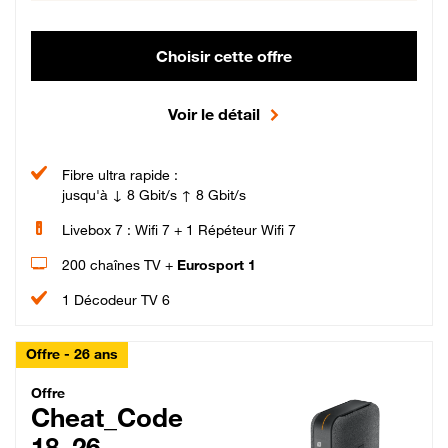
Choisir cette offre
Voir le détail
Fibre ultra rapide :
jusqu'à ↓ 8 Gbit/s ↑ 8 Gbit/s
Livebox 7 : Wifi 7 + 1 Répéteur Wifi 7
200 chaînes TV +
Eurosport 1
1 Décodeur TV 6
Offre - 26 ans
Cheat_Code Fibre_18_26
Offre
Cheat_Code
18_26