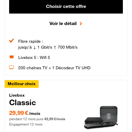
Choisir cette offre
Voir le détail
Fibre rapide :
jusqu'à ↓ 1 Gbit/s ↑ 700 Mbit/s
Livebox 5 : Wifi 5
200 chaînes TV + 1 Décodeur TV UHD
Meilleur choix
Livebox Classic Fibre
Livebox
Classic
29,99 € par mois pendant 12 mois puis 42,99 € par mois, Engagement 12 moi
29,99 €
/mois
pendant 12 mois puis
42,99 €/mois
Engagement 12 mois