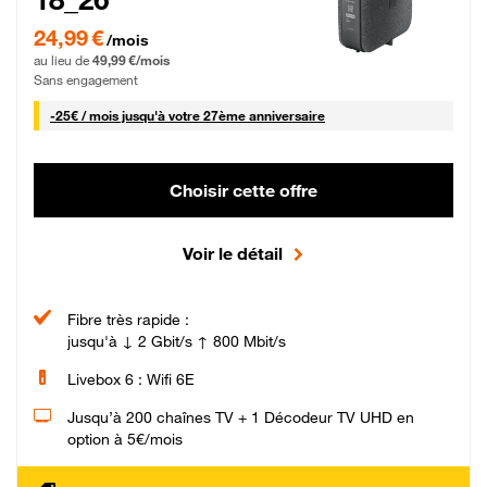
24,99 € par mois pendant 0 mois puis 49,99 € par mois, Sans engagement
24,99 €
/mois
au lieu de
49,99 €/mois
Sans engagement
25 € par mois
-
25€ / mois
jusqu'à votre 27ème anniversaire
Choisir cette offre
Voir le détail
Fibre très rapide :
jusqu'à ↓ 2 Gbit/s ↑ 800 Mbit/s
Livebox 6 : Wifi 6E
Jusqu’à 200 chaînes TV + 1 Décodeur TV UHD en
option à 5€/mois