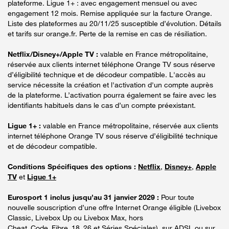
plateforme. Ligue 1+ : avec engagement mensuel ou avec
engagement 12 mois. Remise appliquée sur la facture Orange.
Liste des plateformes au 20/11/25 susceptible d’évolution. Détails
et tarifs sur orange.fr. Perte de la remise en cas de résiliation.
Netflix/Disney+/Apple TV :
valable en France métropolitaine,
réservée aux clients internet téléphone Orange TV sous réserve
d’éligibilité technique et de décodeur compatible. L'accès au
service nécessite la création et l'activation d'un compte auprès
de la plateforme. L’activation pourra également se faire avec les
identifiants habituels dans le cas d’un compte préexistant.
Ligue 1+ :
valable en France métropolitaine, réservée aux clients
internet téléphone Orange TV sous réserve d’éligibilité technique
et de décodeur compatible.
Conditions Spécifiques des options :
Netflix
,
Disney+
,
Apple
TV
et
Ligue 1+
Eurosport 1 inclus jusqu’au 31 janvier 2029 :
Pour toute
nouvelle souscription d’une offre Internet Orange éligible (Livebox
Classic, Livebox Up ou Livebox Max, hors
Cheat_Code_Fibre_18_26 et Séries Spéciales), sur ADSL ou sur