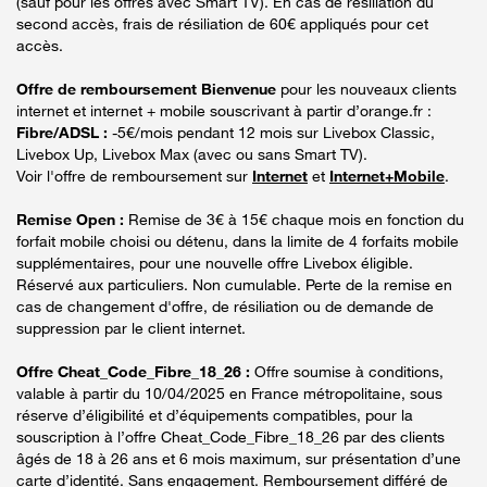
(sauf pour les offres avec Smart TV). En cas de résiliation du
second accès, frais de résiliation de 60€ appliqués pour cet
accès.
Offre de remboursement Bienvenue
pour les nouveaux clients
internet et internet + mobile souscrivant à partir d’orange.fr :
Fibre/ADSL :
-5€/mois pendant 12 mois sur Livebox Classic,
Livebox Up, Livebox Max (avec ou sans Smart TV).
Voir l'offre de remboursement sur
Internet
et
Internet+Mobile
.
Remise Open :
Remise de 3€ à 15€ chaque mois en fonction du
forfait mobile choisi ou détenu, dans la limite de 4 forfaits mobile
supplémentaires, pour une nouvelle offre Livebox éligible.
Réservé aux particuliers. Non cumulable. Perte de la remise en
cas de changement d'offre, de résiliation ou de demande de
suppression par le client internet.
Offre Cheat_Code_Fibre_18_26 :
Offre soumise à conditions,
valable à partir du 10/04/2025 en France métropolitaine, sous
réserve d’éligibilité et d’équipements compatibles, pour la
souscription à l’offre Cheat_Code_Fibre_18_26 par des clients
âgés de 18 à 26 ans et 6 mois maximum, sur présentation d’une
carte d’identité. Sans engagement. Remboursement différé de