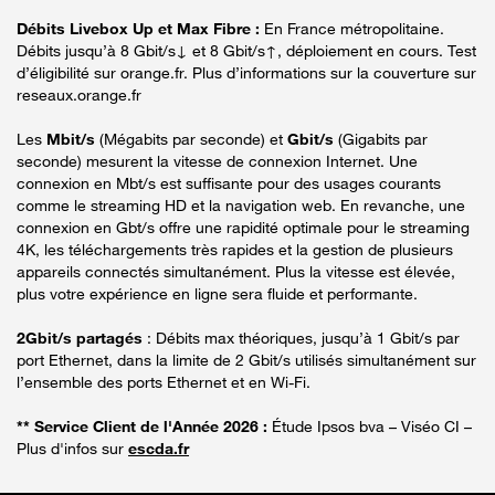
Débits Livebox Up et Max Fibre :
En France métropolitaine.
Débits jusqu’à 8 Gbit/s↓ et 8 Gbit/s↑, déploiement en cours. Test
d’éligibilité sur orange.fr. Plus d’informations sur la couverture sur
reseaux.orange.fr
Les
Mbit/s
(Mégabits par seconde) et
Gbit/s
(Gigabits par
seconde) mesurent la vitesse de connexion Internet. Une
connexion en Mbt/s est suffisante pour des usages courants
comme le streaming HD et la navigation web. En revanche, une
connexion en Gbt/s offre une rapidité optimale pour le streaming
4K, les téléchargements très rapides et la gestion de plusieurs
appareils connectés simultanément. Plus la vitesse est élevée,
plus votre expérience en ligne sera fluide et performante.
2Gbit/s partagés
: Débits max théoriques, jusqu’à 1 Gbit/s par
port Ethernet, dans la limite de 2 Gbit/s utilisés simultanément sur
l’ensemble des ports Ethernet et en Wi-Fi.
** Service Client de l'Année 2026 :
Étude Ipsos bva – Viséo CI –
Plus d'infos sur
escda.fr