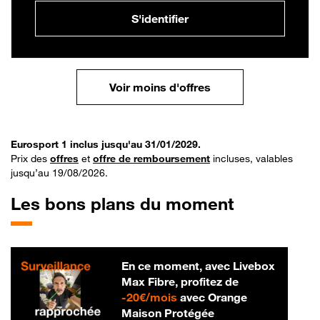
S'identifier
Voir moins d'offres
Eurosport 1 inclus jusqu'au 31/01/2029.
Prix des
offres
et
offre de remboursement
incluses, valables
jusqu’au 19/08/2026.
Les bons plans du moment
En ce moment, avec Livebox
Max Fibre, profitez de
20 € par mois
-
20€/mois
avec Orange
Maison Protégée