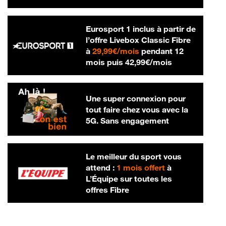
Eurosport 1 inclus à partir de
l’offre Livebox Classic Fibre
29,99 € par mois
à
29,99€/mois
pendant 12
42,99 € par m
mois puis
42,99€/mois
Une super connexion pour
tout faire chez vous avec la
5G. Sans engagement
Le meilleur du sport vous
attend :
1 mois offert
à
L’Équipe sur toutes les
offres Fibre