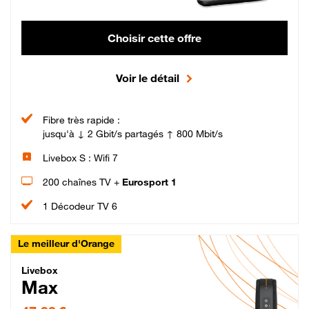
Choisir cette offre
Voir le détail
Fibre très rapide :
jusqu'à ↓ 2 Gbit/s partagés ↑ 800 Mbit/s
Livebox S : Wifi 7
200 chaînes TV +
Eurosport 1
1 Décodeur TV 6
Le meilleur d'Orange
Livebox Max Fibre
Livebox
Max
47,99 € par mois pendant 12 mois puis 57,99 € par mois, Engagement 12 moi