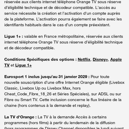
réservée aux clients internet téléphone Orange TV sous réserve
d’éligibilité technique et de décodeur compatible. L'accès au
service nécessite la création et l'activation d'un compte auprès
de la plateforme. L’activation pourra également se faire avec les
identifiants habituels dans le cas d’un compte préexistant.
Ligue 1+ :
valable en France métropolitaine, réservée aux clients
internet téléphone Orange TV sous réserve d’éligibilité technique
et de décodeur compatible.
Conditions Spécifiques des options :
Netflix
,
Disney+
,
Apple
TV
et
Ligue 1+
Eurosport 1 inclus jusqu’au 31 janvier 2029 :
Pour toute
nouvelle souscription d’une offre Internet Orange éligible (Livebox
Classic, Livebox Up ou Livebox Max, hors
Cheat_Code_Fibre_18_26 et Séries Spéciales), sur ADSL ou sur
Fibre ou Smart TV. Cette inclusion concerne le flux linéaire de la
chaine (hors contenus à la demande et replay).
La TV d'Orange :
La TV à la demande Accès à certains
programmes (hors films) à partir du lendemain de la diffusion
(hors programmes de Disney Channel disponibles le lundi suivant