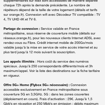
supplémentaires sur Max sont accessibles de manière séparée
chaque 72h après la demande précédente. Le nombre de
répéteurs dépend de la taille de votre logement (détails et tarifs
sur orange.fr). Connexion wifi avec Décodeur TV compatible : TV
4, TV UHD 4K et TV 6.
Partage de connexion :
Service valable en France
métropolitaine, sous réserve de couverture mobile (détails sur
réseaux.orange.fr), pour les nouveaux clients Internet ADSL avec
rendez-vous ou Fibre. Crédit internet mobile de 200Go/mois
valable jusqu'à la mise en service de votre accès internet et au
plus tard jusqu'à 12 mois suivant la souscription.
Les appels illimités
: Hors coût du service des numéros
spéciaux. Jusqu’à 250 correspondants différents/mois et 3h
maximum/appel. Voir la liste des destinations sur la fiche tarifaire
en vigueur.
Offre 5G+ Home (Flybox 5G+ nécessaire) :
Connexion
accessible exclusivement en France métropolitaine sous
couverture 5G en 3,5GHz. 5G : dans les zones couvertes
(déploiement en cours). Frais d’activation : 29€. Jusqu’à 1,5
Gbit/s en réception et 250 Mbit/s en émission : débits maximum