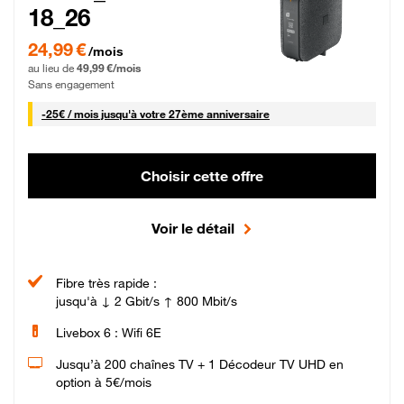
18_26
24,99 € par mois pendant 0 mois puis 49,99 € par mois, Sans engagement
24,99 €
/mois
au lieu de
49,99 €/mois
Sans engagement
25 € par mois
-
25€ / mois
jusqu'à votre 27ème anniversaire
Choisir cette offre
Voir le détail
Fibre très rapide :
jusqu'à ↓ 2 Gbit/s ↑ 800 Mbit/s
Livebox 6 : Wifi 6E
Jusqu’à 200 chaînes TV + 1 Décodeur TV UHD en
option à 5€/mois