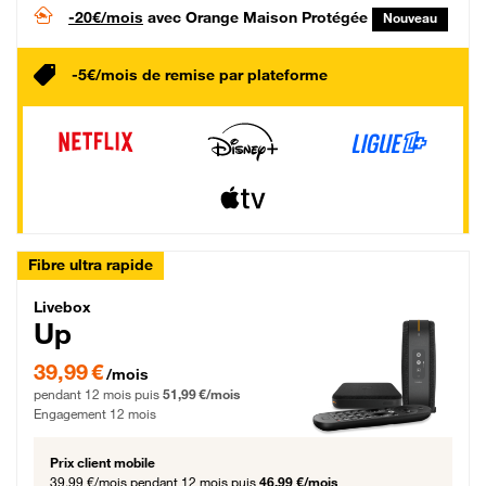
-20€/mois
avec Orange Maison Protégée
Nouveau
-5€/mois de remise par plateforme
Fibre ultra rapide
Livebox Up Fibre
Livebox
Up
39,99 € par mois pendant 12 mois puis 51,99 € par mois, Engagement 12 moi
39,99 €
/mois
pendant 12 mois puis
51,99 €/mois
Engagement 12 mois
Prix client mobile
39,99 €/mois
pendant 12 mois puis
46,99 €/mois