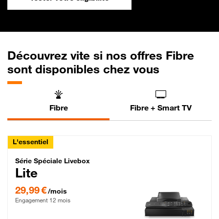
Découvrez vite si nos offres Fibre
sont disponibles chez vous
Fibre
Fibre + Smart TV
L'essentiel
Série Spéciale Livebox Lite Fibre
Série Spéciale Livebox
Lite
29,99 € par mois , Engagement 12 mois
29,99 €
/mois
Engagement 12 mois