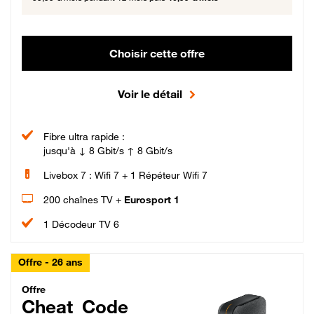
Choisir cette offre
Voir le détail
Fibre ultra rapide :
jusqu'à ↓ 8 Gbit/s ↑ 8 Gbit/s
Livebox 7 : Wifi 7 + 1 Répéteur Wifi 7
200 chaînes TV +
Eurosport 1
1 Décodeur TV 6
Offre - 26 ans
Cheat_Code Fibre_18_26
Offre
Cheat_Code