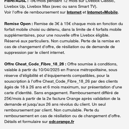
Fibre/ADSL :
-5€/mois pendant 12 mois sur Livebox Classic,
Livebox Up, Livebox Max (avec ou sans Smart TV).
Voir l'offre de remboursement sur
Internet
et
Internet+Mobile
.
Remise Open :
Remise de 3€ à 15€ chaque mois en fonction du
forfait mobile choisi ou détenu, dans la limite de 4 forfaits mobile
supplémentaires, pour une nouvelle offre Livebox éligible.
Réservé aux particuliers. Non cumulable. Perte de la remise en
cas de changement d'offre, de résiliation ou de demande de
suppression par le client internet.
Offre Cheat_Code_Fibre_18_26 :
Offre soumise à conditions,
valable à partir du 10/04/2025 en France métropolitaine, sous
réserve d’éligibilité et d’équipements compatibles, pour la
souscription à l’offre Cheat_Code_Fibre_18_26 par des clients
âgés de 18 à 26 ans et 6 mois maximum, sur présentation d’une
carte d’identité. Sans engagement. Remboursement différé de
25€/mois à partir de la 2e facture Orange après validation de la
demande et jusqu’aux 26 ans révolus du client. Un seul
remboursement par client. Non cumulable. Perte du
remboursement en cas de résiliation ou de changement d’offre.
Détails et formulaire sur
odr.orange.fr