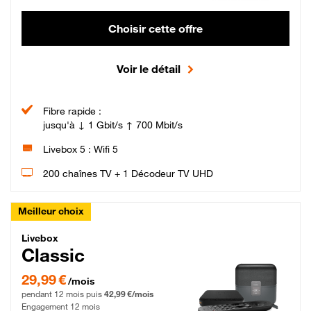
Choisir cette offre
Voir le détail
Fibre rapide :
jusqu'à ↓ 1 Gbit/s ↑ 700 Mbit/s
Livebox 5 : Wifi 5
200 chaînes TV + 1 Décodeur TV UHD
Meilleur choix
Livebox Classic Fibre
Livebox
Classic
29,99 € par mois pendant 12 mois puis 42,99 € par mois, Engagement 12 moi
29,99 €
/mois
pendant 12 mois puis
42,99 €/mois
Engagement 12 mois