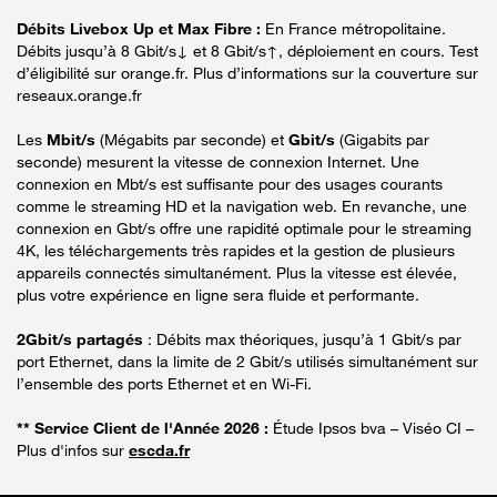
Débits Livebox Up et Max Fibre :
En France métropolitaine.
Débits jusqu’à 8 Gbit/s↓ et 8 Gbit/s↑, déploiement en cours. Test
d’éligibilité sur orange.fr. Plus d’informations sur la couverture sur
reseaux.orange.fr
Les
Mbit/s
(Mégabits par seconde) et
Gbit/s
(Gigabits par
seconde) mesurent la vitesse de connexion Internet. Une
connexion en Mbt/s est suffisante pour des usages courants
comme le streaming HD et la navigation web. En revanche, une
connexion en Gbt/s offre une rapidité optimale pour le streaming
4K, les téléchargements très rapides et la gestion de plusieurs
appareils connectés simultanément. Plus la vitesse est élevée,
plus votre expérience en ligne sera fluide et performante.
2Gbit/s partagés
: Débits max théoriques, jusqu’à 1 Gbit/s par
port Ethernet, dans la limite de 2 Gbit/s utilisés simultanément sur
l’ensemble des ports Ethernet et en Wi-Fi.
** Service Client de l'Année 2026 :
Étude Ipsos bva – Viséo CI –
Plus d'infos sur
escda.fr