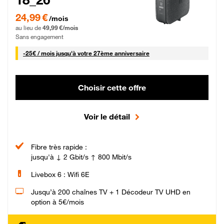
24,99 € par mois pendant 0 mois puis 49,99 € par mois, Sans engagement
24,99 €
/mois
au lieu de
49,99 €/mois
Sans engagement
25 € par mois
-
25€ / mois
jusqu'à votre 27ème anniversaire
Choisir cette offre
Voir le détail
Fibre très rapide :
jusqu'à ↓ 2 Gbit/s ↑ 800 Mbit/s
Livebox 6 : Wifi 6E
Jusqu’à 200 chaînes TV + 1 Décodeur TV UHD en
option à 5€/mois