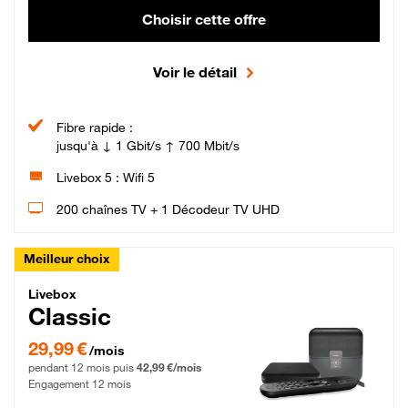
Choisir cette offre
Voir le détail
Fibre rapide :
jusqu'à ↓ 1 Gbit/s ↑ 700 Mbit/s
Livebox 5 : Wifi 5
200 chaînes TV + 1 Décodeur TV UHD
Meilleur choix
Livebox Classic Fibre
Livebox
Classic
29,99 € par mois pendant 12 mois puis 42,99 € par mois, Engagement 12 moi
29,99 €
/mois
pendant 12 mois puis
42,99 €/mois
Engagement 12 mois