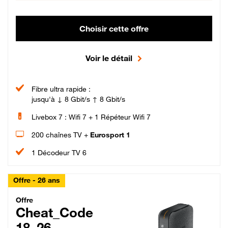
Choisir cette offre
Voir le détail
Fibre ultra rapide :
jusqu'à ↓ 8 Gbit/s ↑ 8 Gbit/s
Livebox 7 : Wifi 7 + 1 Répéteur Wifi 7
200 chaînes TV +
Eurosport 1
1 Décodeur TV 6
Offre - 26 ans
Cheat_Code Fibre_18_26
Offre
Cheat_Code
18_26