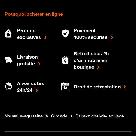
Pourquoi acheter en ligne
Promos
Paiement
exclusives
100% sécurisé
Retrait sous 2h
Livraison
d'un mobile en
gratuite
boutique
À vos cotés
Droit de rétractation
24h/24
Internet fibre
Boutique Orange
Nouvelle-aquitaine
Gironde
Saint-michel-de-lapujade