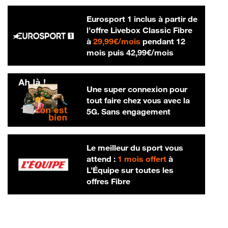
Eurosport 1 inclus à partir de
l’offre Livebox Classic Fibre
29,99 € par mois
à
29,99€/mois
pendant 12
42,99 € par m
mois puis
42,99€/mois
Une super connexion pour
tout faire chez vous avec la
5G. Sans engagement
Le meilleur du sport vous
attend :
1 mois offert
à
L’Équipe sur toutes les
offres Fibre