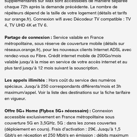
supplémentaires sur Max sont accessibles de manière séparée
chaque 72h après la demande précédente. Le nombre de
répéteurs dépend de la taille de votre logement (détails et tarifs
sur orange.fr). Connexion wifi avec Décodeur TV compatible : TV
4, TV UHD 4K et TV 6.
Partage de connexion :
Service valable en France
métropolitaine, sous réserve de couverture mobile (détails sur
réseaux.orange.fr), pour les nouveaux clients Internet ADSL avec
rendez-vous ou Fibre. Crédit internet mobile de 200Go/mois
valable jusqu'à la mise en service de votre accès internet et au
plus tard jusqu'à 12 mois suivant la souscription.
Les appels illimités
: Hors coût du service des numéros
spéciaux. Jusqu’à 250 correspondants différents/mois et 3h
maximum/appel. Voir la liste des destinations sur la fiche tarifaire
en vigueur.
Offre 5G+ Home (Flybox 5G+ nécessaire) :
Connexion
accessible exclusivement en France métropolitaine sous
couverture 5G en 3,5GHz. 5G : dans les zones couvertes
(déploiement en cours). Frais d’activation : 29€. Jusqu’à 1,5
Gbit/s en réception et 250 Mbit/s en émission : débits maximum