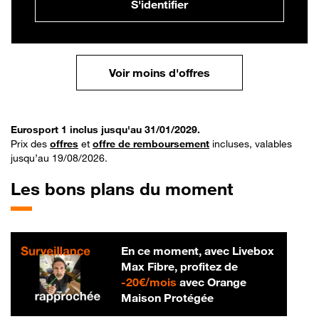
S'identifier
Voir moins d'offres
Eurosport 1 inclus jusqu'au 31/01/2029.
Prix des
offres
et
offre de remboursement
incluses, valables
jusqu’au 19/08/2026.
Les bons plans du moment
En ce moment, avec Livebox
Max Fibre, profitez de
20 € par mois
-
20€/mois
avec Orange
Maison Protégée