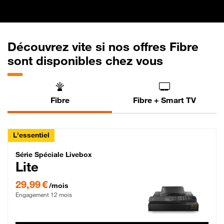
Découvrez vite si nos offres Fibre
sont disponibles chez vous
Fibre
Fibre + Smart TV
L'essentiel
Série Spéciale Livebox Lite Fibre
Série Spéciale Livebox
Lite
29,99 € par mois , Engagement 12 mois
29,99 €
/mois
Engagement 12 mois