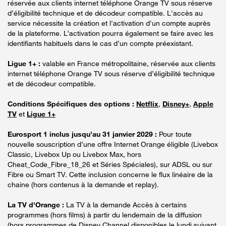
réservée aux clients internet téléphone Orange TV sous réserve
d’éligibilité technique et de décodeur compatible. L'accès au
service nécessite la création et l'activation d'un compte auprès
de la plateforme. L’activation pourra également se faire avec les
identifiants habituels dans le cas d’un compte préexistant.
Ligue 1+ :
valable en France métropolitaine, réservée aux clients
internet téléphone Orange TV sous réserve d’éligibilité technique
et de décodeur compatible.
Conditions Spécifiques des options :
Netflix
,
Disney+
,
Apple
TV
et
Ligue 1+
Eurosport 1 inclus jusqu’au 31 janvier 2029 :
Pour toute
nouvelle souscription d’une offre Internet Orange éligible (Livebox
Classic, Livebox Up ou Livebox Max, hors
Cheat_Code_Fibre_18_26 et Séries Spéciales), sur ADSL ou sur
Fibre ou Smart TV. Cette inclusion concerne le flux linéaire de la
chaine (hors contenus à la demande et replay).
La TV d'Orange :
La TV à la demande Accès à certains
programmes (hors films) à partir du lendemain de la diffusion
(hors programmes de Disney Channel disponibles le lundi suivant