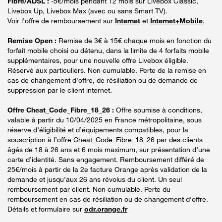
Fibre/ADSL :
-5€/mois pendant 12 mois sur Livebox Classic,
Livebox Up, Livebox Max (avec ou sans Smart TV).
Voir l'offre de remboursement sur
Internet
et
Internet+Mobile
.
Remise Open :
Remise de 3€ à 15€ chaque mois en fonction du
forfait mobile choisi ou détenu, dans la limite de 4 forfaits mobile
supplémentaires, pour une nouvelle offre Livebox éligible.
Réservé aux particuliers. Non cumulable. Perte de la remise en
cas de changement d'offre, de résiliation ou de demande de
suppression par le client internet.
Offre Cheat_Code_Fibre_18_26 :
Offre soumise à conditions,
valable à partir du 10/04/2025 en France métropolitaine, sous
réserve d’éligibilité et d’équipements compatibles, pour la
souscription à l’offre Cheat_Code_Fibre_18_26 par des clients
âgés de 18 à 26 ans et 6 mois maximum, sur présentation d’une
carte d’identité. Sans engagement. Remboursement différé de
25€/mois à partir de la 2e facture Orange après validation de la
demande et jusqu’aux 26 ans révolus du client. Un seul
remboursement par client. Non cumulable. Perte du
remboursement en cas de résiliation ou de changement d’offre.
Détails et formulaire sur
odr.orange.fr