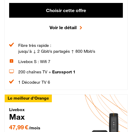
Choisir cette offre
Voir le détail
Fibre très rapide :
jusqu'à ↓ 2 Gbit/s partagés ↑ 800 Mbit/s
Livebox S : Wifi 7
200 chaînes TV +
Eurosport 1
1 Décodeur TV 6
Le meilleur d'Orange
Livebox Max Fibre
Livebox
Max
47,99 € par mois pendant 12 mois puis 57,99 € par mois, Engagement 12 moi
47,99 €
/mois