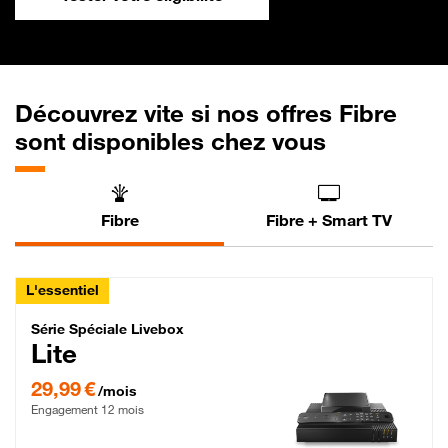
Découvrez vite si nos offres Fibre
sont disponibles chez vous
Fibre
Fibre + Smart TV
L'essentiel
Série Spéciale Livebox Lite Fibre
Série Spéciale Livebox
Lite
29,99 € par mois , Engagement 12 mois
29,99 €
/mois
Engagement 12 mois