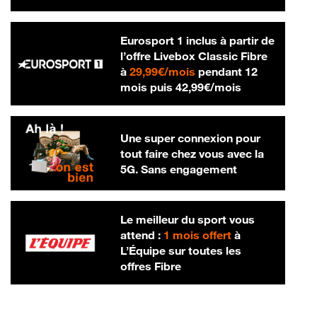
Eurosport 1 inclus à partir de
l’offre Livebox Classic Fibre
29,99 € par mois
à
29,99€/mois
pendant 12
42,99 € par m
mois puis
42,99€/mois
Une super connexion pour
tout faire chez vous avec la
5G. Sans engagement
Le meilleur du sport vous
attend :
1 mois offert
à
L’Équipe sur toutes les
offres Fibre