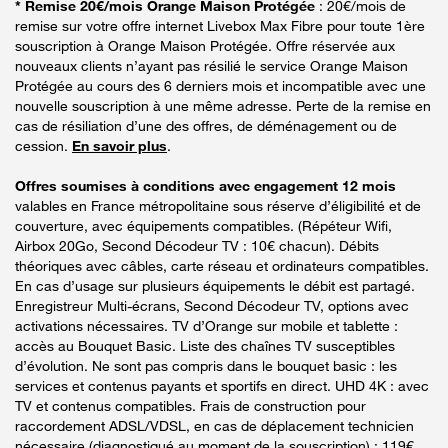
* Remise 20€/mois Orange Maison Protégée
: 20€/mois de
remise sur votre offre internet Livebox Max Fibre pour toute 1ère
souscription à Orange Maison Protégée. Offre réservée aux
nouveaux clients n’ayant pas résilié le service Orange Maison
Protégée au cours des 6 derniers mois et incompatible avec une
nouvelle souscription à une même adresse. Perte de la remise en
cas de résiliation d’une des offres, de déménagement ou de
cession.
En savoir plus
.
Offres soumises à conditions avec engagement 12 mois
valables en France métropolitaine sous réserve d’éligibilité et de
couverture, avec équipements compatibles. (Répéteur Wifi,
Airbox 20Go, Second Décodeur TV : 10€ chacun). Débits
théoriques avec câbles, carte réseau et ordinateurs compatibles.
En cas d’usage sur plusieurs équipements le débit est partagé.
Enregistreur Multi-écrans, Second Décodeur TV, options avec
activations nécessaires. TV d’Orange sur mobile et tablette :
accès au Bouquet Basic. Liste des chaînes TV susceptibles
d’évolution. Ne sont pas compris dans le bouquet basic : les
services et contenus payants et sportifs en direct. UHD 4K : avec
TV et contenus compatibles. Frais de construction pour
raccordement ADSL/VDSL, en cas de déplacement technicien
nécessaire (diagnostiqué au moment de la souscription) : 119€.