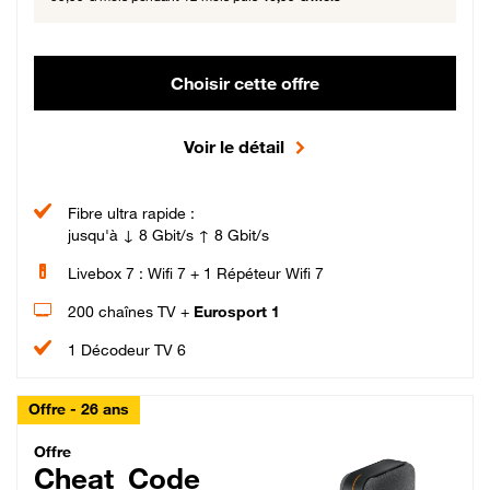
Choisir cette offre
Voir le détail
Fibre ultra rapide :
jusqu'à ↓ 8 Gbit/s ↑ 8 Gbit/s
Livebox 7 : Wifi 7 + 1 Répéteur Wifi 7
200 chaînes TV +
Eurosport 1
1 Décodeur TV 6
Offre - 26 ans
Cheat_Code Fibre_18_26
Offre
Cheat_Code