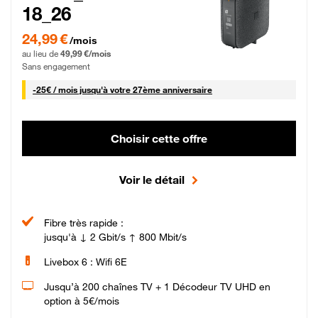
18_26
24,99 € par mois pendant 0 mois puis 49,99 € par mois, Sans engagement
24,99 €
/mois
au lieu de
49,99 €/mois
Sans engagement
25 € par mois
-
25€ / mois
jusqu'à votre 27ème anniversaire
Choisir cette offre
Voir le détail
Fibre très rapide :
jusqu'à ↓ 2 Gbit/s ↑ 800 Mbit/s
Livebox 6 : Wifi 6E
Jusqu’à 200 chaînes TV + 1 Décodeur TV UHD en
option à 5€/mois