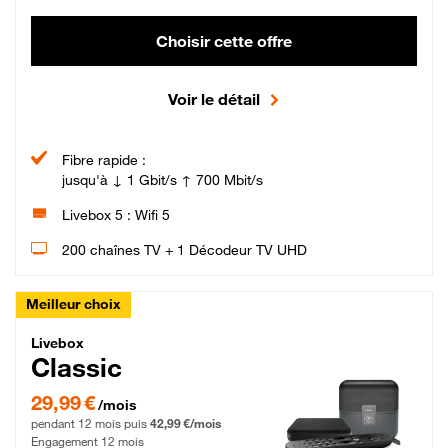
Choisir cette offre
Voir le détail
Fibre rapide :
jusqu'à ↓ 1 Gbit/s ↑ 700 Mbit/s
Livebox 5 : Wifi 5
200 chaînes TV + 1 Décodeur TV UHD
Meilleur choix
Livebox Classic Fibre
Livebox
Classic
29,99 € par mois pendant 12 mois puis 42,99 € par mois, Engagement 12 moi
29,99 €
/mois
pendant 12 mois puis
42,99 €/mois
Engagement 12 mois