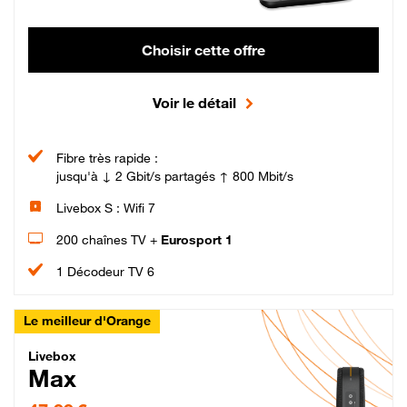
Choisir cette offre
Voir le détail
Fibre très rapide :
jusqu'à ↓ 2 Gbit/s partagés ↑ 800 Mbit/s
Livebox S : Wifi 7
200 chaînes TV +
Eurosport 1
1 Décodeur TV 6
Le meilleur d'Orange
Livebox Max Fibre
Livebox
Max
47,99 € par mois pendant 12 mois puis 57,99 € par mois, Engagement 12 moi