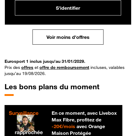
S'identifier
Voir moins d'offres
Eurosport 1 inclus jusqu'au 31/01/2029.
Prix des
offres
et
offre de remboursement
incluses, valables
jusqu’au 19/08/2026.
Les bons plans du moment
En ce moment, avec Livebox
Max Fibre, profitez de
20 € par mois
-
20€/mois
avec Orange
Maison Protégée