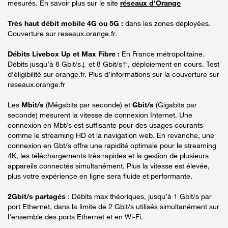
mesurés. En savoir plus sur le site
réseaux d'Orange
Très haut débit mobile 4G ou 5G :
dans les zones déployées.
Couverture sur reseaux.orange.fr.
Débits Livebox Up et Max Fibre :
En France métropolitaine.
Débits jusqu’à 8 Gbit/s↓ et 8 Gbit/s↑, déploiement en cours. Test
d’éligibilité sur orange.fr. Plus d’informations sur la couverture sur
reseaux.orange.fr
Les
Mbit/s
(Mégabits par seconde) et
Gbit/s
(Gigabits par
seconde) mesurent la vitesse de connexion Internet. Une
connexion en Mbt/s est suffisante pour des usages courants
comme le streaming HD et la navigation web. En revanche, une
connexion en Gbt/s offre une rapidité optimale pour le streaming
4K, les téléchargements très rapides et la gestion de plusieurs
appareils connectés simultanément. Plus la vitesse est élevée,
plus votre expérience en ligne sera fluide et performante.
2Gbit/s partagés
: Débits max théoriques, jusqu’à 1 Gbit/s par
port Ethernet, dans la limite de 2 Gbit/s utilisés simultanément sur
l’ensemble des ports Ethernet et en Wi-Fi.