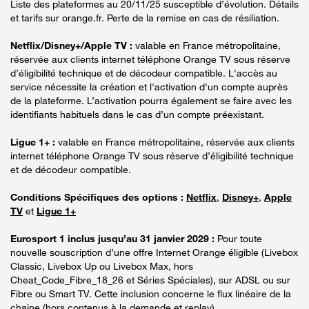
Liste des plateformes au 20/11/25 susceptible d’évolution. Détails
et tarifs sur orange.fr. Perte de la remise en cas de résiliation.
Netflix/Disney+/Apple TV :
valable en France métropolitaine,
réservée aux clients internet téléphone Orange TV sous réserve
d’éligibilité technique et de décodeur compatible. L'accès au
service nécessite la création et l'activation d'un compte auprès
de la plateforme. L’activation pourra également se faire avec les
identifiants habituels dans le cas d’un compte préexistant.
Ligue 1+ :
valable en France métropolitaine, réservée aux clients
internet téléphone Orange TV sous réserve d’éligibilité technique
et de décodeur compatible.
Conditions Spécifiques des options :
Netflix
,
Disney+
,
Apple
TV
et
Ligue 1+
Eurosport 1 inclus jusqu’au 31 janvier 2029 :
Pour toute
nouvelle souscription d’une offre Internet Orange éligible (Livebox
Classic, Livebox Up ou Livebox Max, hors
Cheat_Code_Fibre_18_26 et Séries Spéciales), sur ADSL ou sur
Fibre ou Smart TV. Cette inclusion concerne le flux linéaire de la
chaine (hors contenus à la demande et replay).