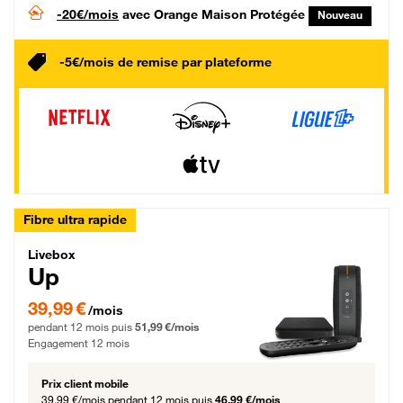
-20€/mois
avec Orange Maison Protégée
Nouveau
-5€/mois de remise par plateforme
Fibre ultra rapide
Livebox Up Fibre
Livebox
Up
39,99 € par mois pendant 12 mois puis 51,99 € par mois, Engagement 12 moi
39,99 €
/mois
pendant 12 mois puis
51,99 €/mois
Engagement 12 mois
Prix client mobile
39,99 €/mois
pendant 12 mois puis
46,99 €/mois