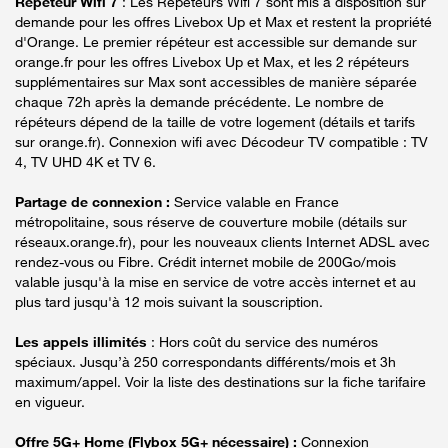
Répéteur Wifi 7
: Les Répéteurs Wifi 7 sont mis à disposition sur
demande pour les offres Livebox Up et Max et restent la propriété
d'Orange. Le premier répéteur est accessible sur demande sur
orange.fr pour les offres Livebox Up et Max, et les 2 répéteurs
supplémentaires sur Max sont accessibles de manière séparée
chaque 72h après la demande précédente. Le nombre de
répéteurs dépend de la taille de votre logement (détails et tarifs
sur orange.fr). Connexion wifi avec Décodeur TV compatible : TV
4, TV UHD 4K et TV 6.
Partage de connexion :
Service valable en France
métropolitaine, sous réserve de couverture mobile (détails sur
réseaux.orange.fr), pour les nouveaux clients Internet ADSL avec
rendez-vous ou Fibre. Crédit internet mobile de 200Go/mois
valable jusqu'à la mise en service de votre accès internet et au
plus tard jusqu'à 12 mois suivant la souscription.
Les appels illimités
: Hors coût du service des numéros
spéciaux. Jusqu’à 250 correspondants différents/mois et 3h
maximum/appel. Voir la liste des destinations sur la fiche tarifaire
en vigueur.
Offre 5G+ Home (Flybox 5G+ nécessaire) :
Connexion