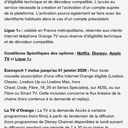
d’éligibilité technique et de décodeur compatible. L'accès au
service nécessite la création et l'activation d'un compte auprès
de la plateforme. L’activation pourra également se faire avec les
identifiants habituels dans le cas d’un compte préexistant.
Ligue 1+ :
valable en France métropolitaine, réservée aux clients
internet téléphone Orange TV sous réserve d’éligibilité technique
et de décodeur compatible.
Conditions Spécifiques des options :
Netflix
,
Disney+
,
Apple
TV
et
Ligue 1+
Eurosport 1 inclus jusqu’au 31 janvier 2029 :
Pour toute
nouvelle souscription d’une offre Internet Orange éligible (Livebox
Classic, Livebox Up ou Livebox Max, hors
Cheat_Code_Fibre_18_26 et Séries Spéciales), sur ADSL ou sur
Fibre ou Smart TV. Cette inclusion concerne le flux linéaire de la
chaine (hors contenus à la demande et replay).
La TV d'Orange :
La TV à la demande Accès à certains
programmes (hors films) à partir du lendemain de la diffusion
(hors programmes de Disney Channel disponibles le lundi suivant
la diffusion) pendant une période de 7 à 30 jours (selon le