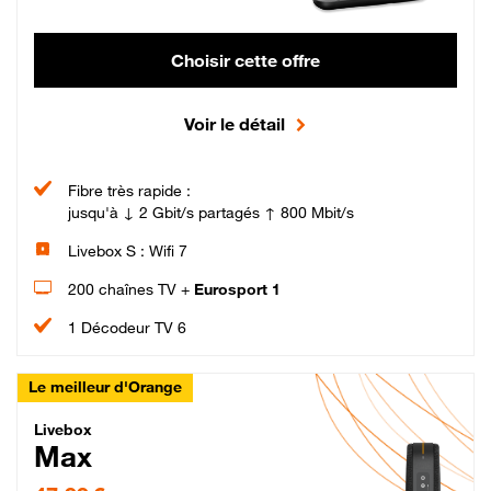
Choisir cette offre
Voir le détail
Fibre très rapide :
jusqu'à ↓ 2 Gbit/s partagés ↑ 800 Mbit/s
Livebox S : Wifi 7
200 chaînes TV +
Eurosport 1
1 Décodeur TV 6
Le meilleur d'Orange
Livebox Max Fibre
Livebox
Max
47,99 € par mois pendant 12 mois puis 57,99 € par mois, Engagement 12 moi