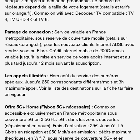
chaque 72h après la demande précédente. Le nombre de
répéteurs dépend de la taille de votre logement (détails et tarifs
sur orange.fr). Connexion wifi avec Décodeur TV compatible : TV
4, TV UHD 4K et TV 6.
Partage de connexion :
Service valable en France
métropolitaine, sous réserve de couverture mobile (détails sur
réseaux.orange.fr), pour les nouveaux clients Internet ADSL avec
rendez-vous ou Fibre. Crédit internet mobile de 200Go/mois
valable jusqu'à la mise en service de votre accès internet et au
plus tard jusqu'à 12 mois suivant la souscription.
Les appels illimités
: Hors coût du service des numéros
spéciaux. Jusqu’à 250 correspondants différents/mois et 3h
maximum/appel. Voir la liste des destinations sur la fiche tarifaire
en vigueur.
Offre 5G+ Home (Flybox 5G+ nécessaire) :
Connexion
accessible exclusivement en France métropolitaine sous
couverture 5G en 3,5GHz. 5G : dans les zones couvertes
(déploiement en cours). Frais d’activation : 29€. Jusqu’à 1,5
Gbit/s en réception et 250 Mbit/s en émission : débits maximum
théoriques, en Wifi 7, sous réserve de couverture 5G+ et en