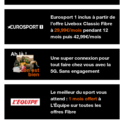
Eurosport 1 inclus à partir de
l’offre Livebox Classic Fibre
29,99 € par mois
à
29,99€/mois
pendant 12
42,99 € par m
mois puis
42,99€/mois
Une super connexion pour
tout faire chez vous avec la
5G. Sans engagement
Le meilleur du sport vous
attend :
1 mois offert
à
L’Équipe sur toutes les
offres Fibre