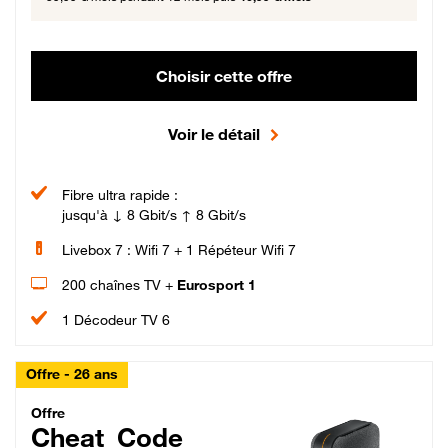
Choisir cette offre
Voir le détail
Fibre ultra rapide :
jusqu'à ↓ 8 Gbit/s ↑ 8 Gbit/s
Livebox 7 : Wifi 7 + 1 Répéteur Wifi 7
200 chaînes TV +
Eurosport 1
1 Décodeur TV 6
Offre - 26 ans
Cheat_Code Fibre_18_26
Offre
Cheat_Code