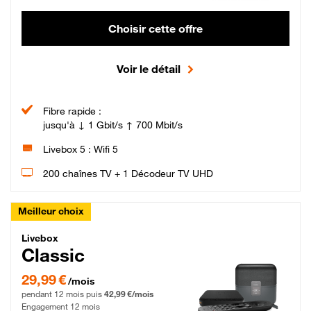
Choisir cette offre
Voir le détail
Fibre rapide :
jusqu'à ↓ 1 Gbit/s ↑ 700 Mbit/s
Livebox 5 : Wifi 5
200 chaînes TV + 1 Décodeur TV UHD
Meilleur choix
Livebox Classic Fibre
Livebox
Classic
29,99 € par mois pendant 12 mois puis 42,99 € par mois, Engagement 12 moi
29,99 €
/mois
pendant 12 mois puis
42,99 €/mois
Engagement 12 mois