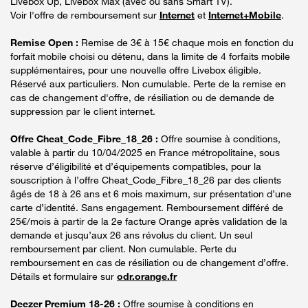
Livebox Up, Livebox Max (avec ou sans Smart TV).
Voir l'offre de remboursement sur
Internet
et
Internet+Mobile
.
Remise Open :
Remise de 3€ à 15€ chaque mois en fonction du
forfait mobile choisi ou détenu, dans la limite de 4 forfaits mobile
supplémentaires, pour une nouvelle offre Livebox éligible.
Réservé aux particuliers. Non cumulable. Perte de la remise en
cas de changement d'offre, de résiliation ou de demande de
suppression par le client internet.
Offre Cheat_Code_Fibre_18_26 :
Offre soumise à conditions,
valable à partir du 10/04/2025 en France métropolitaine, sous
réserve d’éligibilité et d’équipements compatibles, pour la
souscription à l’offre Cheat_Code_Fibre_18_26 par des clients
âgés de 18 à 26 ans et 6 mois maximum, sur présentation d’une
carte d’identité. Sans engagement. Remboursement différé de
25€/mois à partir de la 2e facture Orange après validation de la
demande et jusqu’aux 26 ans révolus du client. Un seul
remboursement par client. Non cumulable. Perte du
remboursement en cas de résiliation ou de changement d’offre.
Détails et formulaire sur
odr.orange.fr
Deezer Premium 18-26 :
Offre soumise à conditions en