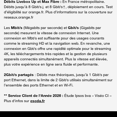
Débits Livebox Up et Max Fibre :
En France métropolitaine.
Débits jusqu’à 8 Gbit/s↓ et 8 Gbit/s↑, déploiement en cours. Test
d’éligibilité sur orange.fr. Plus d’informations sur la couverture sur
reseaux.orange.fr
Les
Mbit/s
(Mégabits par seconde) et
Gbit/s
(Gigabits par
seconde) mesurent la vitesse de connexion Internet. Une
connexion en Mbt/s est suffisante pour des usages courants
comme le streaming HD et la navigation web. En revanche, une
connexion en Gbt/s offre une rapidité optimale pour le streaming
4K, les téléchargements très rapides et la gestion de plusieurs
appareils connectés simultanément. Plus la vitesse est élevée,
plus votre expérience en ligne sera fluide et performante.
2Gbit/s partagés
: Débits max théoriques, jusqu’à 1 Gbit/s par
port Ethernet, dans la limite de 2 Gbit/s utilisés simultanément sur
l’ensemble des ports Ethernet et en Wi-Fi.
** Service Client de l'Année 2026 :
Étude Ipsos bva – Viséo CI –
Plus d'infos sur
escda.fr