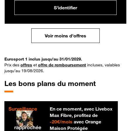
S'identifier
Voir moins d'offres
Eurosport 1 inclus jusqu'au 31/01/2029.
Prix des
offres
et
offre de remboursement
incluses, valables
jusqu’au 19/08/2026.
Les bons plans du moment
En ce moment, avec Livebox
Max Fibre, profitez de
20 € par mois
-
20€/mois
avec Orange
Maison Protégée