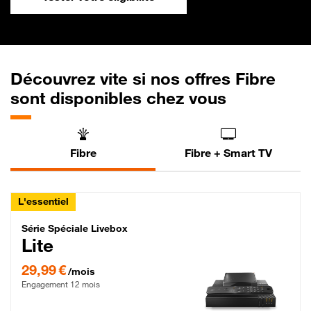
Découvrez vite si nos offres Fibre
sont disponibles chez vous
Fibre
Fibre + Smart TV
L'essentiel
Série Spéciale Livebox Lite Fibre
Série Spéciale Livebox
Lite
29,99 € par mois , Engagement 12 mois
29,99 €
/mois
Engagement 12 mois