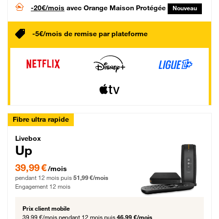
-20€/mois
avec Orange Maison Protégée
Nouveau
-5€/mois de remise par plateforme
Fibre ultra rapide
Livebox Up Fibre
Livebox
Up
39,99 € par mois pendant 12 mois puis 51,99 € par mois, Engagement 12 moi
39,99 €
/mois
pendant 12 mois puis
51,99 €/mois
Engagement 12 mois
Prix client mobile
39,99 €/mois
pendant 12 mois puis
46,99 €/mois