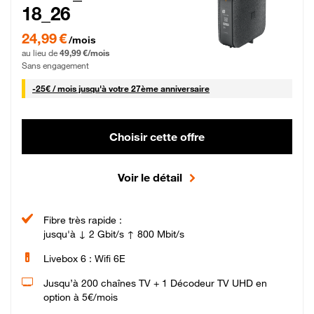
18_26
24,99 € par mois pendant 0 mois puis 49,99 € par mois, Sans engagement
24,99 €
/mois
au lieu de
49,99 €/mois
Sans engagement
25 € par mois
-
25€ / mois
jusqu'à votre 27ème anniversaire
Choisir cette offre
Voir le détail
Fibre très rapide :
jusqu'à ↓ 2 Gbit/s ↑ 800 Mbit/s
Livebox 6 : Wifi 6E
Jusqu’à 200 chaînes TV + 1 Décodeur TV UHD en
option à 5€/mois