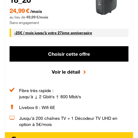
24,99 € par mois pendant 0 mois puis 49,99 € par mois, Sans engagement
24,99 €
/mois
au lieu de
49,99 €/mois
Sans engagement
25 € par mois
-
25€ / mois
jusqu'à votre 27ème anniversaire
Choisir cette offre
Voir le détail
Fibre très rapide :
jusqu'à ↓ 2 Gbit/s ↑ 800 Mbit/s
Livebox 6 : Wifi 6E
Jusqu’à 200 chaînes TV + 1 Décodeur TV UHD en
option à 5€/mois