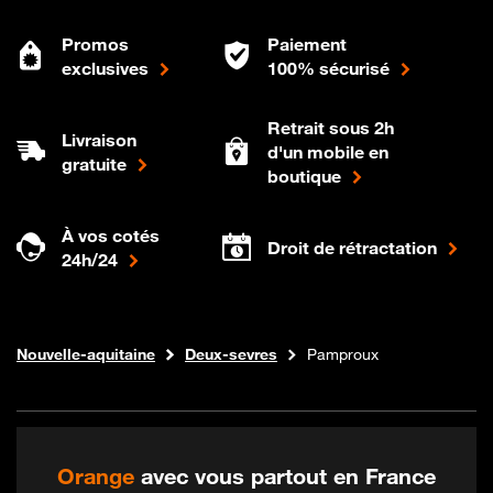
Promos
Paiement
exclusives
100% sécurisé
Retrait sous 2h
Livraison
d'un mobile en
gratuite
boutique
À vos cotés
Droit de rétractation
24h/24
Internet fibre
Boutique Orange
Nouvelle-aquitaine
Deux-sevres
Pamproux