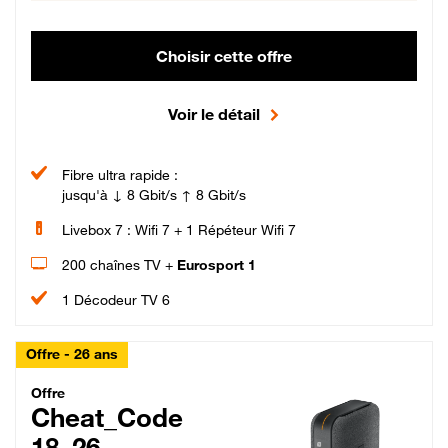
Choisir cette offre
Voir le détail
Fibre ultra rapide :
jusqu'à ↓ 8 Gbit/s ↑ 8 Gbit/s
Livebox 7 : Wifi 7 + 1 Répéteur Wifi 7
200 chaînes TV +
Eurosport 1
1 Décodeur TV 6
Offre - 26 ans
Cheat_Code Fibre_18_26
Offre
Cheat_Code
18_26