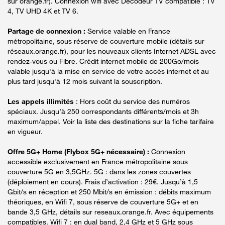
sur orange.fr). Connexion wifi avec Décodeur TV compatible : TV
4, TV UHD 4K et TV 6.
Partage de connexion :
Service valable en France
métropolitaine, sous réserve de couverture mobile (détails sur
réseaux.orange.fr), pour les nouveaux clients Internet ADSL avec
rendez-vous ou Fibre. Crédit internet mobile de 200Go/mois
valable jusqu'à la mise en service de votre accès internet et au
plus tard jusqu'à 12 mois suivant la souscription.
Les appels illimités
: Hors coût du service des numéros
spéciaux. Jusqu’à 250 correspondants différents/mois et 3h
maximum/appel. Voir la liste des destinations sur la fiche tarifaire
en vigueur.
Offre 5G+ Home (Flybox 5G+ nécessaire) :
Connexion
accessible exclusivement en France métropolitaine sous
couverture 5G en 3,5GHz. 5G : dans les zones couvertes
(déploiement en cours). Frais d’activation : 29€. Jusqu’à 1,5
Gbit/s en réception et 250 Mbit/s en émission : débits maximum
théoriques, en Wifi 7, sous réserve de couverture 5G+ et en
bande 3,5 GHz, détails sur reseaux.orange.fr. Avec équipements
compatibles. Wifi 7 : en dual band, 2,4 GHz et 5 GHz sous