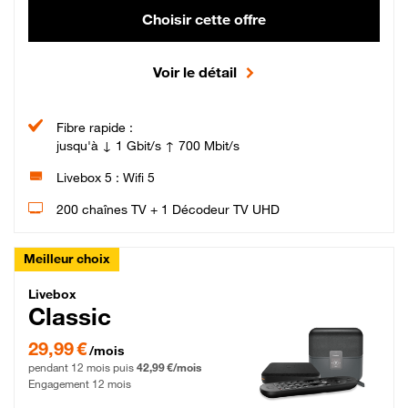
Choisir cette offre
Voir le détail
Fibre rapide :
jusqu'à ↓ 1 Gbit/s ↑ 700 Mbit/s
Livebox 5 : Wifi 5
200 chaînes TV + 1 Décodeur TV UHD
Meilleur choix
Livebox Classic Fibre
Livebox
Classic
29,99 € par mois pendant 12 mois puis 42,99 € par mois, Engagement 12 moi
29,99 €
/mois
pendant 12 mois puis
42,99 €/mois
Engagement 12 mois