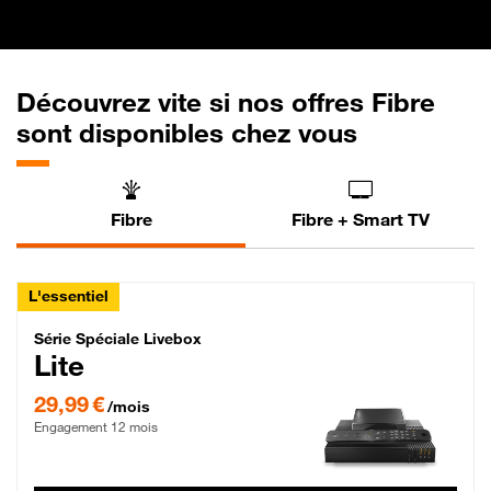
Découvrez vite si nos offres Fibre
sont disponibles chez vous
Fibre
Fibre + Smart TV
L'essentiel
Série Spéciale Livebox Lite Fibre
Série Spéciale Livebox
Lite
29,99 € par mois , Engagement 12 mois
29,99 €
/mois
Engagement 12 mois