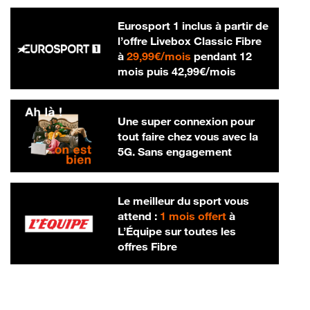
Eurosport 1 inclus à partir de
l’offre Livebox Classic Fibre
29,99 € par mois
à
29,99€/mois
pendant 12
42,99 € par m
mois puis
42,99€/mois
Une super connexion pour
tout faire chez vous avec la
5G. Sans engagement
Le meilleur du sport vous
attend :
1 mois offert
à
L’Équipe sur toutes les
offres Fibre