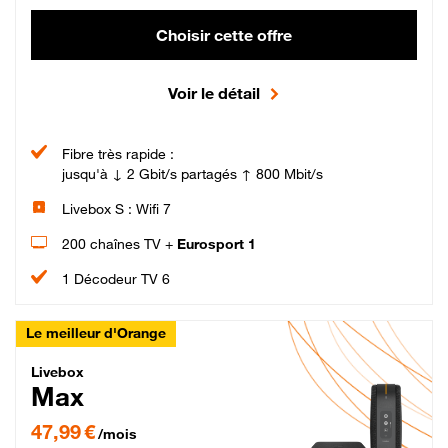
Choisir cette offre
Voir le détail
Fibre très rapide :
jusqu'à ↓ 2 Gbit/s partagés ↑ 800 Mbit/s
Livebox S : Wifi 7
200 chaînes TV +
Eurosport 1
1 Décodeur TV 6
Le meilleur d'Orange
Livebox Max Fibre
Livebox
Max
47,99 € par mois pendant 12 mois puis 57,99 € par mois, Engagement 12 moi
47,99 €
/mois