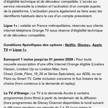
d’éligibilité technique et de décodeur compatible. L'accès au
service nécessite la création et l'activation d'un compte auprès
de la plateforme. L’activation pourra également se faire avec les
identifiants habituels dans le cas d’un compte préexistant.
Ligue 1+ :
valable en France métropolitaine, réservée aux clients
internet téléphone Orange TV sous réserve d’éligibilité technique
et de décodeur compatible.
Conditions Spécifiques des options :
Netflix
,
Disney+
,
Apple
TV
et
Ligue 1+
Eurosport 1 inclus jusqu’au 31 janvier 2029 :
Pour toute
nouvelle souscription d’une offre Internet Orange éligible (Livebox
Classic, Livebox Up ou Livebox Max, hors
Cheat_Code_Fibre_18_26 et Séries Spéciales), sur ADSL ou sur
Fibre ou Smart TV. Cette inclusion concerne le flux linéaire de la
chaine (hors contenus à la demande et replay).
La TV d'Orange :
La TV à la demande Accès à certains
programmes (hors films) à partir du lendemain de la diffusion
(hors programmes de Disney Channel disponibles le lundi suivant
la diffusion) pendant une période de 7 à 30 jours (selon le