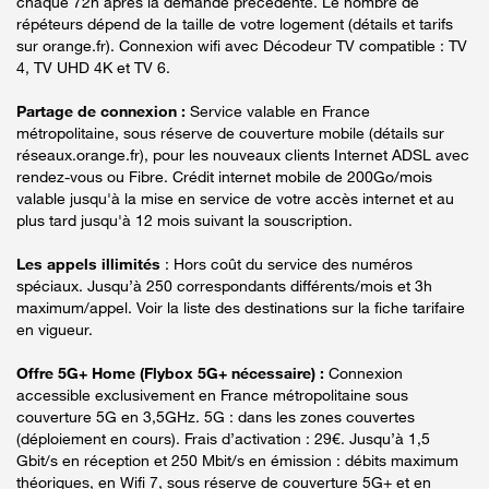
chaque 72h après la demande précédente. Le nombre de
répéteurs dépend de la taille de votre logement (détails et tarifs
sur orange.fr). Connexion wifi avec Décodeur TV compatible : TV
4, TV UHD 4K et TV 6.
Partage de connexion :
Service valable en France
métropolitaine, sous réserve de couverture mobile (détails sur
réseaux.orange.fr), pour les nouveaux clients Internet ADSL avec
rendez-vous ou Fibre. Crédit internet mobile de 200Go/mois
valable jusqu'à la mise en service de votre accès internet et au
plus tard jusqu'à 12 mois suivant la souscription.
Les appels illimités
: Hors coût du service des numéros
spéciaux. Jusqu’à 250 correspondants différents/mois et 3h
maximum/appel. Voir la liste des destinations sur la fiche tarifaire
en vigueur.
Offre 5G+ Home (Flybox 5G+ nécessaire) :
Connexion
accessible exclusivement en France métropolitaine sous
couverture 5G en 3,5GHz. 5G : dans les zones couvertes
(déploiement en cours). Frais d’activation : 29€. Jusqu’à 1,5
Gbit/s en réception et 250 Mbit/s en émission : débits maximum
théoriques, en Wifi 7, sous réserve de couverture 5G+ et en