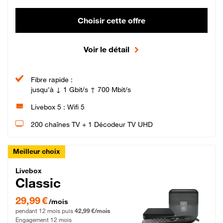
Choisir cette offre
Voir le détail
Fibre rapide :
jusqu'à ↓ 1 Gbit/s ↑ 700 Mbit/s
Livebox 5 : Wifi 5
200 chaînes TV + 1 Décodeur TV UHD
Meilleur choix
Livebox Classic Fibre
Livebox
Classic
29,99 € par mois pendant 12 mois puis 42,99 € par mois, Engagement 12 moi
29,99 €
/mois
pendant 12 mois puis
42,99 €/mois
Engagement 12 mois