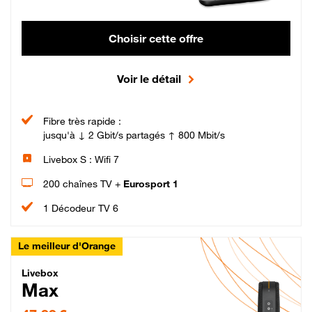
Choisir cette offre
Voir le détail
Fibre très rapide :
jusqu'à ↓ 2 Gbit/s partagés ↑ 800 Mbit/s
Livebox S : Wifi 7
200 chaînes TV +
Eurosport 1
1 Décodeur TV 6
Le meilleur d'Orange
Livebox Max Fibre
Livebox
Max
47,99 € par mois pendant 12 mois puis 57,99 € par mois, Engagement 12 moi