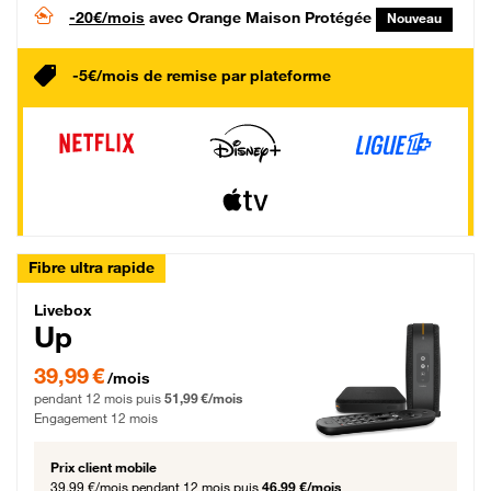
-20€/mois
avec Orange Maison Protégée
Nouveau
-5€/mois de remise par plateforme
Fibre ultra rapide
Livebox Up Fibre
Livebox
Up
39,99 € par mois pendant 12 mois puis 51,99 € par mois, Engagement 12 moi
39,99 €
/mois
pendant 12 mois puis
51,99 €/mois
Engagement 12 mois
Prix client mobile
39,99 €/mois
pendant 12 mois puis
46,99 €/mois