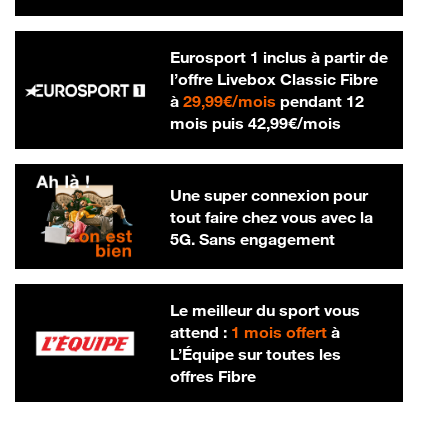
Eurosport 1 inclus à partir de
l’offre Livebox Classic Fibre
29,99 € par mois
à
29,99€/mois
pendant 12
42,99 € par m
mois puis
42,99€/mois
Une super connexion pour
tout faire chez vous avec la
5G. Sans engagement
Le meilleur du sport vous
attend :
1 mois offert
à
L’Équipe sur toutes les
offres Fibre