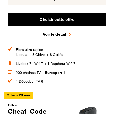
Choisir cette offre
Voir le détail
Fibre ultra rapide :
jusqu'à ↓ 8 Gbit/s ↑ 8 Gbit/s
Livebox 7 : Wifi 7 + 1 Répéteur Wifi 7
200 chaînes TV +
Eurosport 1
1 Décodeur TV 6
Offre - 26 ans
Cheat_Code Fibre_18_26
Offre
Cheat_Code