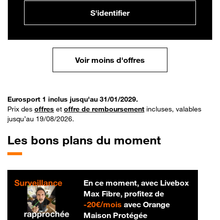
S'identifier
Voir moins d'offres
Eurosport 1 inclus jusqu'au 31/01/2029.
Prix des
offres
et
offre de remboursement
incluses, valables
jusqu’au 19/08/2026.
Les bons plans du moment
En ce moment, avec Livebox
Max Fibre, profitez de
20 € par mois
-
20€/mois
avec Orange
Maison Protégée