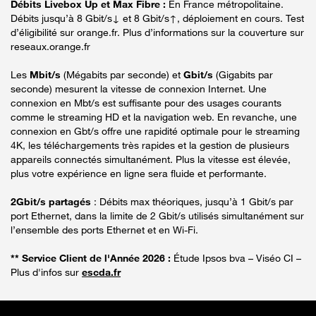
Débits Livebox Up et Max Fibre :
En France métropolitaine.
Débits jusqu’à 8 Gbit/s↓ et 8 Gbit/s↑, déploiement en cours. Test
d’éligibilité sur orange.fr. Plus d’informations sur la couverture sur
reseaux.orange.fr
Les
Mbit/s
(Mégabits par seconde) et
Gbit/s
(Gigabits par
seconde) mesurent la vitesse de connexion Internet. Une
connexion en Mbt/s est suffisante pour des usages courants
comme le streaming HD et la navigation web. En revanche, une
connexion en Gbt/s offre une rapidité optimale pour le streaming
4K, les téléchargements très rapides et la gestion de plusieurs
appareils connectés simultanément. Plus la vitesse est élevée,
plus votre expérience en ligne sera fluide et performante.
2Gbit/s partagés
: Débits max théoriques, jusqu’à 1 Gbit/s par
port Ethernet, dans la limite de 2 Gbit/s utilisés simultanément sur
l’ensemble des ports Ethernet et en Wi-Fi.
** Service Client de l'Année 2026 :
Étude Ipsos bva – Viséo CI –
Plus d'infos sur
escda.fr