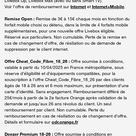
Livebox Up, Livebox Max (avec ou sans Smart TV).
Voir l'offre de remboursement sur
Internet
et
Internet+Mobile
.
Remise Open :
Remise de 3€ à 15€ chaque mois en fonction du
forfait mobile choisi ou détenu, dans la limite de 4 forfaits mobile
supplémentaires, pour une nouvelle offre Livebox éligible.
Réservé aux particuliers. Non cumulable. Perte de la remise en
cas de changement d'offre, de résiliation ou de demande de
suppression par le client internet.
Offre Cheat_Code_Fibre_18_26 :
Offre soumise à conditions,
valable à partir du 10/04/2025 en France métropolitaine, sous
réserve d’éligibilité et d’équipements compatibles, pour la
souscription à l’offre Cheat_Code_Fibre_18_26 par des clients
âgés de 18 à 26 ans et 6 mois maximum, sur présentation d’une
carte d’identité. Sans engagement. Remboursement différé de
25€/mois à partir de la 2e facture Orange après validation de la
demande et jusqu’aux 26 ans révolus du client. Un seul
remboursement par client. Non cumulable. Perte du
remboursement en cas de résiliation ou de changement d’offre.
Détails et formulaire sur
odr.orange.fr
Deezer Premium 18-26 :
Offre soumise à conditions en