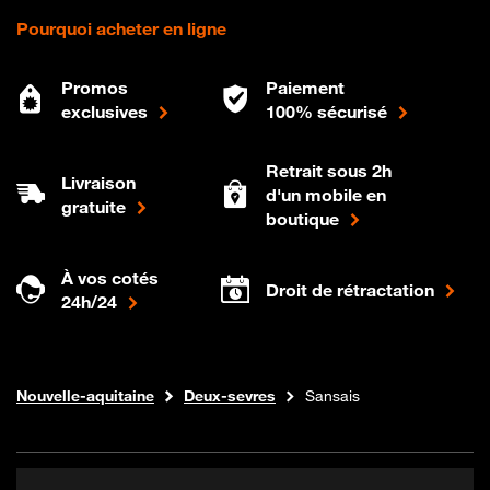
Pourquoi acheter en ligne
Promos
Paiement
exclusives
100% sécurisé
Retrait sous 2h
Livraison
d'un mobile en
gratuite
boutique
À vos cotés
Droit de rétractation
24h/24
Internet fibre
Boutique Orange
Nouvelle-aquitaine
Deux-sevres
Sansais