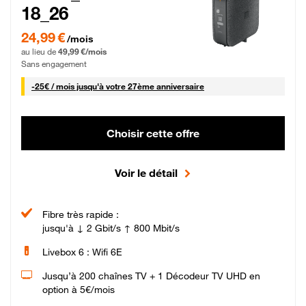
18_26
24,99 € par mois pendant 0 mois puis 49,99 € par mois, Sans engagement
24,99 €
/mois
au lieu de
49,99 €/mois
Sans engagement
25 € par mois
-
25€ / mois
jusqu'à votre 27ème anniversaire
Choisir cette offre
Voir le détail
Fibre très rapide :
jusqu'à ↓ 2 Gbit/s ↑ 800 Mbit/s
Livebox 6 : Wifi 6E
Jusqu’à 200 chaînes TV + 1 Décodeur TV UHD en
option à 5€/mois