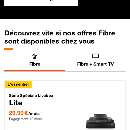
Découvrez vite si nos offres Fibre
sont disponibles chez vous
Fibre
Fibre + Smart TV
L'essentiel
Série Spéciale Livebox Lite Fibre
Série Spéciale Livebox
Lite
29,99 € par mois , Engagement 12 mois
29,99 €
/mois
Engagement 12 mois