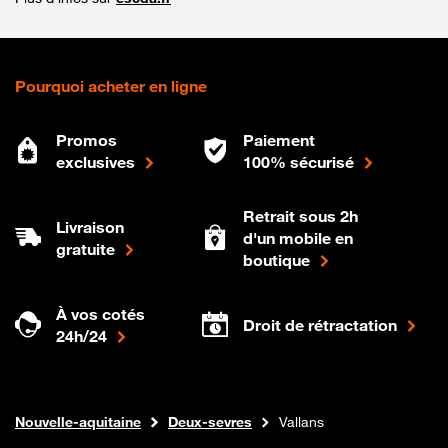
Pourquoi acheter en ligne
Promos
Paiement
exclusives
100% sécurisé
Retrait sous 2h
Livraison
d'un mobile en
gratuite
boutique
À vos cotés
Droit de rétractation
24h/24
Internet fibre
Boutique Orange
Nouvelle-aquitaine
Deux-sevres
Vallans