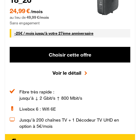
24,99 € par mois pendant 0 mois puis 49,99 € par mois, Sans engagement
24,99 €
/mois
au lieu de
49,99 €/mois
Sans engagement
25 € par mois
-
25€ / mois
jusqu'à votre 27ème anniversaire
Choisir cette offre
Voir le détail
Fibre très rapide :
jusqu'à ↓ 2 Gbit/s ↑ 800 Mbit/s
Livebox 6 : Wifi 6E
Jusqu’à 200 chaînes TV + 1 Décodeur TV UHD en
option à 5€/mois