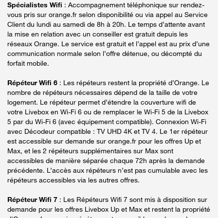
Spécialistes Wifi
: Accompagnement téléphonique sur rendez-
vous pris sur orange.fr selon disponibilité ou via appel au Service
Client du lundi au samedi de 8h à 20h. Le temps d’attente avant
la mise en relation avec un conseiller est gratuit depuis les
réseaux Orange. Le service est gratuit et l’appel est au prix d’une
communication normale selon l’offre détenue, ou décompté du
forfait mobile.
Répéteur Wifi 6
: Les répéteurs restent la propriété d’Orange. Le
nombre de répéteurs nécessaires dépend de la taille de votre
logement. Le répéteur permet d’étendre la couverture wifi de
votre Livebox en Wi-Fi 6 ou de remplacer le Wi-Fi 5 de la Livebox
5 par du Wi-Fi 6 (avec équipement compatible). Connexion Wi-Fi
avec Décodeur compatible : TV UHD 4K et TV 4. Le 1er répéteur
est accessible sur demande sur orange.fr pour les offres Up et
Max, et les 2 répéteurs supplémentaires sur Max sont
accessibles de manière séparée chaque 72h après la demande
précédente. L’accès aux répéteurs n’est pas cumulable avec les
répéteurs accessibles via les autres offres.
Répéteur Wifi 7
: Les Répéteurs Wifi 7 sont mis à disposition sur
demande pour les offres Livebox Up et Max et restent la propriété