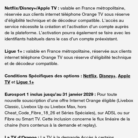
Netflix/Disney+/Apple TV :
valable en France métropolitaine,
réservée aux clients internet téléphone Orange TV sous réserve
d’éligibilité technique et de décodeur compatible. L'accès au
service nécessite la création et l'activation d'un compte auprès
de la plateforme. L’activation pourra également se faire avec les
identifiants habituels dans le cas d’un compte préexistant.
Ligue 1+ :
valable en France métropolitaine, réservée aux clients
internet téléphone Orange TV sous réserve d’éligibilité technique
et de décodeur compatible.
Conditions Spécifiques des options :
Netflix
,
Disney+
,
Apple
TV
et
Ligue 1+
Eurosport 1 inclus jusqu’au 31 janvier 2029 :
Pour toute
nouvelle souscription d’une offre Internet Orange éligible (Livebox
Classic, Livebox Up ou Livebox Max, hors
Cheat_Code_Fibre_18_26 et Séries Spéciales), sur ADSL ou sur
Fibre ou Smart TV. Cette inclusion concerne le flux linéaire de la
chaine (hors contenus à la demande et replay).
La TV d'Orange :
La TV à la demande Accès à certains