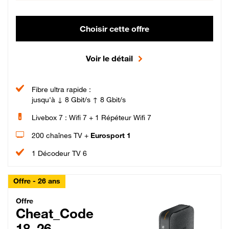
Choisir cette offre
Voir le détail
Fibre ultra rapide :
jusqu'à ↓ 8 Gbit/s ↑ 8 Gbit/s
Livebox 7 : Wifi 7 + 1 Répéteur Wifi 7
200 chaînes TV +
Eurosport 1
1 Décodeur TV 6
Offre - 26 ans
Cheat_Code Fibre_18_26
Offre
Cheat_Code
18_26