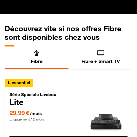
Découvrez vite si nos offres Fibre
sont disponibles chez vous
Fibre
Fibre + Smart TV
L'essentiel
Série Spéciale Livebox Lite Fibre
Série Spéciale Livebox
Lite
29,99 € par mois , Engagement 12 mois
29,99 €
/mois
Engagement 12 mois