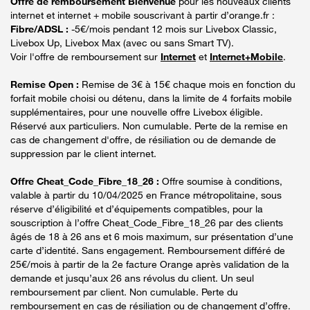
Offre de remboursement Bienvenue
pour les nouveaux clients
internet et internet + mobile souscrivant à partir d’orange.fr :
Fibre/ADSL :
-5€/mois pendant 12 mois sur Livebox Classic,
Livebox Up, Livebox Max (avec ou sans Smart TV).
Voir l'offre de remboursement sur
Internet
et
Internet+Mobile
.
Remise Open :
Remise de 3€ à 15€ chaque mois en fonction du
forfait mobile choisi ou détenu, dans la limite de 4 forfaits mobile
supplémentaires, pour une nouvelle offre Livebox éligible.
Réservé aux particuliers. Non cumulable. Perte de la remise en
cas de changement d'offre, de résiliation ou de demande de
suppression par le client internet.
Offre Cheat_Code_Fibre_18_26 :
Offre soumise à conditions,
valable à partir du 10/04/2025 en France métropolitaine, sous
réserve d’éligibilité et d’équipements compatibles, pour la
souscription à l’offre Cheat_Code_Fibre_18_26 par des clients
âgés de 18 à 26 ans et 6 mois maximum, sur présentation d’une
carte d’identité. Sans engagement. Remboursement différé de
25€/mois à partir de la 2e facture Orange après validation de la
demande et jusqu’aux 26 ans révolus du client. Un seul
remboursement par client. Non cumulable. Perte du
remboursement en cas de résiliation ou de changement d’offre.