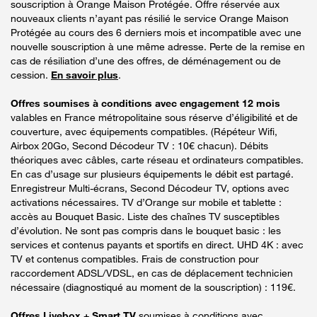
souscription à Orange Maison Protégée. Offre réservée aux
nouveaux clients n’ayant pas résilié le service Orange Maison
Protégée au cours des 6 derniers mois et incompatible avec une
nouvelle souscription à une même adresse. Perte de la remise en
cas de résiliation d’une des offres, de déménagement ou de
cession.
En savoir plus
.
Offres soumises à conditions avec engagement 12 mois
valables en France métropolitaine sous réserve d’éligibilité et de
couverture, avec équipements compatibles. (Répéteur Wifi,
Airbox 20Go, Second Décodeur TV : 10€ chacun). Débits
théoriques avec câbles, carte réseau et ordinateurs compatibles.
En cas d’usage sur plusieurs équipements le débit est partagé.
Enregistreur Multi-écrans, Second Décodeur TV, options avec
activations nécessaires. TV d’Orange sur mobile et tablette :
accès au Bouquet Basic. Liste des chaînes TV susceptibles
d’évolution. Ne sont pas compris dans le bouquet basic : les
services et contenus payants et sportifs en direct. UHD 4K : avec
TV et contenus compatibles. Frais de construction pour
raccordement ADSL/VDSL, en cas de déplacement technicien
nécessaire (diagnostiqué au moment de la souscription) : 119€.
Offres Livebox + Smart TV
soumises à conditions avec