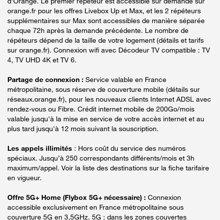
d'Orange. Le premier répéteur est accessible sur demande sur
orange.fr pour les offres Livebox Up et Max, et les 2 répéteurs
supplémentaires sur Max sont accessibles de manière séparée
chaque 72h après la demande précédente. Le nombre de
répéteurs dépend de la taille de votre logement (détails et tarifs
sur orange.fr). Connexion wifi avec Décodeur TV compatible : TV
4, TV UHD 4K et TV 6.
Partage de connexion :
Service valable en France
métropolitaine, sous réserve de couverture mobile (détails sur
réseaux.orange.fr), pour les nouveaux clients Internet ADSL avec
rendez-vous ou Fibre. Crédit internet mobile de 200Go/mois
valable jusqu'à la mise en service de votre accès internet et au
plus tard jusqu'à 12 mois suivant la souscription.
Les appels illimités
: Hors coût du service des numéros
spéciaux. Jusqu’à 250 correspondants différents/mois et 3h
maximum/appel. Voir la liste des destinations sur la fiche tarifaire
en vigueur.
Offre 5G+ Home (Flybox 5G+ nécessaire) :
Connexion
accessible exclusivement en France métropolitaine sous
couverture 5G en 3,5GHz. 5G : dans les zones couvertes