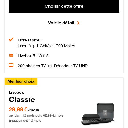
Choisir cette offre
Voir le détail
Fibre rapide :
jusqu'à ↓ 1 Gbit/s ↑ 700 Mbit/s
Livebox 5 : Wifi 5
200 chaînes TV + 1 Décodeur TV UHD
Meilleur choix
Livebox Classic Fibre
Livebox
Classic
29,99 € par mois pendant 12 mois puis 42,99 € par mois, Engagement 12 moi
29,99 €
/mois
pendant 12 mois puis
42,99 €/mois
Engagement 12 mois