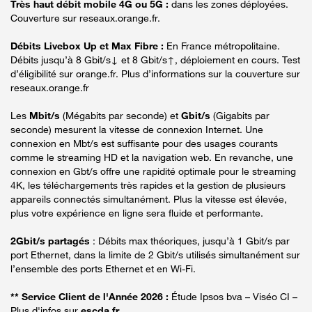
Très haut débit mobile 4G ou 5G :
dans les zones déployées.
Couverture sur reseaux.orange.fr.
Débits Livebox Up et Max Fibre :
En France métropolitaine.
Débits jusqu’à 8 Gbit/s↓ et 8 Gbit/s↑, déploiement en cours. Test
d’éligibilité sur orange.fr. Plus d’informations sur la couverture sur
reseaux.orange.fr
Les
Mbit/s
(Mégabits par seconde) et
Gbit/s
(Gigabits par
seconde) mesurent la vitesse de connexion Internet. Une
connexion en Mbt/s est suffisante pour des usages courants
comme le streaming HD et la navigation web. En revanche, une
connexion en Gbt/s offre une rapidité optimale pour le streaming
4K, les téléchargements très rapides et la gestion de plusieurs
appareils connectés simultanément. Plus la vitesse est élevée,
plus votre expérience en ligne sera fluide et performante.
2Gbit/s partagés
: Débits max théoriques, jusqu’à 1 Gbit/s par
port Ethernet, dans la limite de 2 Gbit/s utilisés simultanément sur
l’ensemble des ports Ethernet et en Wi-Fi.
** Service Client de l'Année 2026 :
Étude Ipsos bva – Viséo CI –
Plus d'infos sur
escda.fr