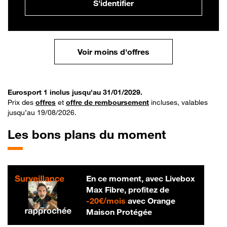
S'identifier
Voir moins d'offres
Eurosport 1 inclus jusqu'au 31/01/2029.
Prix des
offres
et
offre de remboursement
incluses, valables
jusqu’au 19/08/2026.
Les bons plans du moment
En ce moment, avec Livebox
Max Fibre, profitez de
20 € par mois
-
20€/mois
avec Orange
Maison Protégée