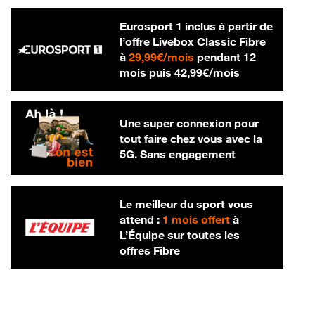
Eurosport 1 inclus à partir de
l’offre Livebox Classic Fibre
29,99 € par mois
à
29,99€/mois
pendant 12
42,99 € par m
mois puis
42,99€/mois
Une super connexion pour
tout faire chez vous avec la
5G. Sans engagement
Le meilleur du sport vous
attend :
1 mois offert
à
L’Équipe sur toutes les
offres Fibre