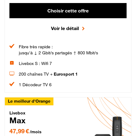
Choisir cette offre
Voir le détail
Fibre très rapide :
jusqu'à ↓ 2 Gbit/s partagés ↑ 800 Mbit/s
Livebox S : Wifi 7
200 chaînes TV +
Eurosport 1
1 Décodeur TV 6
Le meilleur d'Orange
Livebox Max Fibre
Livebox
Max
47,99 € par mois pendant 12 mois puis 57,99 € par mois, Engagement 12 moi
47,99 €
/mois