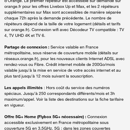
d'Orange. Le premier répéteur est accessible sur demande sur
orange.fr pour les offres Livebox Up et Max, et les 2 répéteurs
supplémentaires sur Max sont accessibles de manière séparée
chaque 72h après la demande précédente. Le nombre de
répéteurs dépend de la taille de votre logement (détails et tarifs
sur orange.fr). Connexion wifi avec Décodeur TV compatible : TV
4, TV UHD 4K et TV 6.
Partage de connexion :
Service valable en France
métropolitaine, sous réserve de couverture mobile (détails sur
réseaux.orange.fr), pour les nouveaux clients Internet ADSL avec
rendez-vous ou Fibre. Crédit internet mobile de 200Go/mois
valable jusqu'à la mise en service de votre accès internet et au
plus tard jusqu'à 12 mois suivant la souscription.
Les appels illimités
: Hors coût du service des numéros
spéciaux. Jusqu’à 250 correspondants différents/mois et 3h
maximum/appel. Voir la liste des destinations sur la fiche tarifaire
en vigueur.
Offre 5G+ Home (Flybox 5G+ nécessaire) :
Connexion
accessible exclusivement en France métropolitaine sous
couverture 5G en 3,5GHz. 5G : dans les zones couvertes