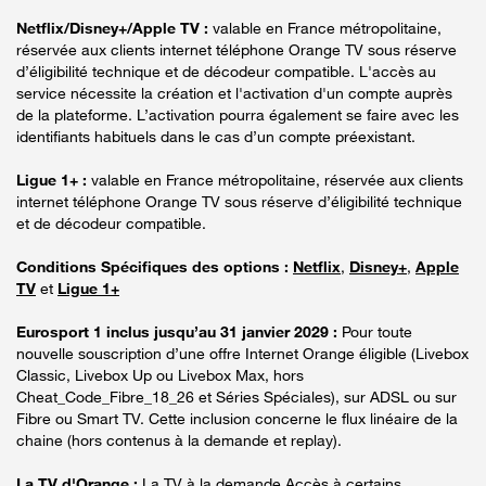
Netflix/Disney+/Apple TV :
valable en France métropolitaine,
réservée aux clients internet téléphone Orange TV sous réserve
d’éligibilité technique et de décodeur compatible. L'accès au
service nécessite la création et l'activation d'un compte auprès
de la plateforme. L’activation pourra également se faire avec les
identifiants habituels dans le cas d’un compte préexistant.
Ligue 1+ :
valable en France métropolitaine, réservée aux clients
internet téléphone Orange TV sous réserve d’éligibilité technique
et de décodeur compatible.
Conditions Spécifiques des options :
Netflix
,
Disney+
,
Apple
TV
et
Ligue 1+
Eurosport 1 inclus jusqu’au 31 janvier 2029 :
Pour toute
nouvelle souscription d’une offre Internet Orange éligible (Livebox
Classic, Livebox Up ou Livebox Max, hors
Cheat_Code_Fibre_18_26 et Séries Spéciales), sur ADSL ou sur
Fibre ou Smart TV. Cette inclusion concerne le flux linéaire de la
chaine (hors contenus à la demande et replay).
La TV d'Orange :
La TV à la demande Accès à certains