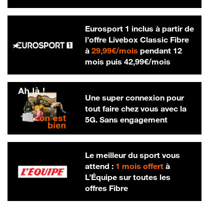
Eurosport 1 inclus à partir de
l’offre Livebox Classic Fibre
29,99 € par mois
à
29,99€/mois
pendant 12
42,99 € par m
mois puis
42,99€/mois
Une super connexion pour
tout faire chez vous avec la
5G. Sans engagement
Le meilleur du sport vous
attend :
1 mois offert
à
L’Équipe sur toutes les
offres Fibre