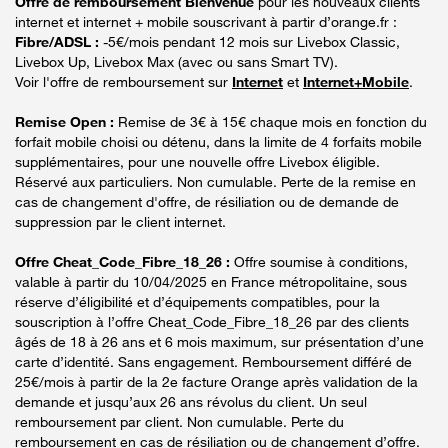
Offre de remboursement Bienvenue
pour les nouveaux clients
internet et internet + mobile souscrivant à partir d’orange.fr :
Fibre/ADSL :
-5€/mois pendant 12 mois sur Livebox Classic,
Livebox Up, Livebox Max (avec ou sans Smart TV).
Voir l'offre de remboursement sur
Internet
et
Internet+Mobile
.
Remise Open :
Remise de 3€ à 15€ chaque mois en fonction du
forfait mobile choisi ou détenu, dans la limite de 4 forfaits mobile
supplémentaires, pour une nouvelle offre Livebox éligible.
Réservé aux particuliers. Non cumulable. Perte de la remise en
cas de changement d'offre, de résiliation ou de demande de
suppression par le client internet.
Offre Cheat_Code_Fibre_18_26 :
Offre soumise à conditions,
valable à partir du 10/04/2025 en France métropolitaine, sous
réserve d’éligibilité et d’équipements compatibles, pour la
souscription à l’offre Cheat_Code_Fibre_18_26 par des clients
âgés de 18 à 26 ans et 6 mois maximum, sur présentation d’une
carte d’identité. Sans engagement. Remboursement différé de
25€/mois à partir de la 2e facture Orange après validation de la
demande et jusqu’aux 26 ans révolus du client. Un seul
remboursement par client. Non cumulable. Perte du
remboursement en cas de résiliation ou de changement d’offre.