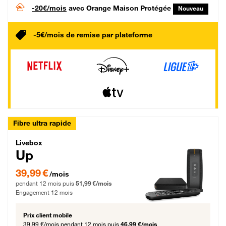
-20€/mois
avec Orange Maison Protégée
Nouveau
-5€/mois de remise par plateforme
Fibre ultra rapide
Livebox Up Fibre
Livebox
Up
39,99 € par mois pendant 12 mois puis 51,99 € par mois, Engagement 12 moi
39,99 €
/mois
pendant 12 mois puis
51,99 €/mois
Engagement 12 mois
Prix client mobile
39,99 €/mois
pendant 12 mois puis
46,99 €/mois