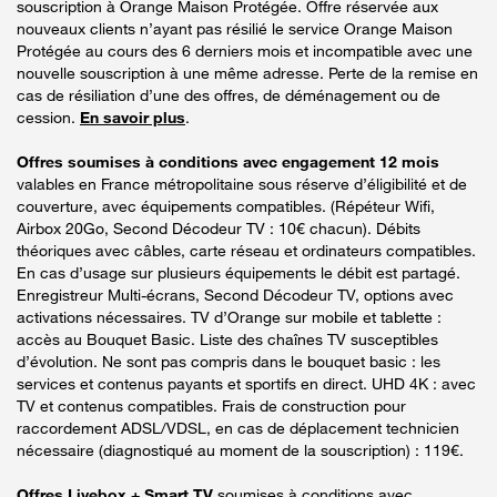
souscription à Orange Maison Protégée. Offre réservée aux
nouveaux clients n’ayant pas résilié le service Orange Maison
Protégée au cours des 6 derniers mois et incompatible avec une
nouvelle souscription à une même adresse. Perte de la remise en
cas de résiliation d’une des offres, de déménagement ou de
cession.
En savoir plus
.
Offres soumises à conditions avec engagement 12 mois
valables en France métropolitaine sous réserve d’éligibilité et de
couverture, avec équipements compatibles. (Répéteur Wifi,
Airbox 20Go, Second Décodeur TV : 10€ chacun). Débits
théoriques avec câbles, carte réseau et ordinateurs compatibles.
En cas d’usage sur plusieurs équipements le débit est partagé.
Enregistreur Multi-écrans, Second Décodeur TV, options avec
activations nécessaires. TV d’Orange sur mobile et tablette :
accès au Bouquet Basic. Liste des chaînes TV susceptibles
d’évolution. Ne sont pas compris dans le bouquet basic : les
services et contenus payants et sportifs en direct. UHD 4K : avec
TV et contenus compatibles. Frais de construction pour
raccordement ADSL/VDSL, en cas de déplacement technicien
nécessaire (diagnostiqué au moment de la souscription) : 119€.
Offres Livebox + Smart TV
soumises à conditions avec