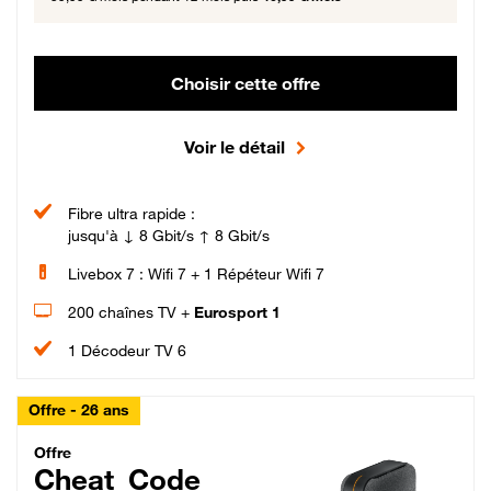
Choisir cette offre
Voir le détail
Fibre ultra rapide :
jusqu'à ↓ 8 Gbit/s ↑ 8 Gbit/s
Livebox 7 : Wifi 7 + 1 Répéteur Wifi 7
200 chaînes TV +
Eurosport 1
1 Décodeur TV 6
Offre - 26 ans
Cheat_Code Fibre_18_26
Offre
Cheat_Code