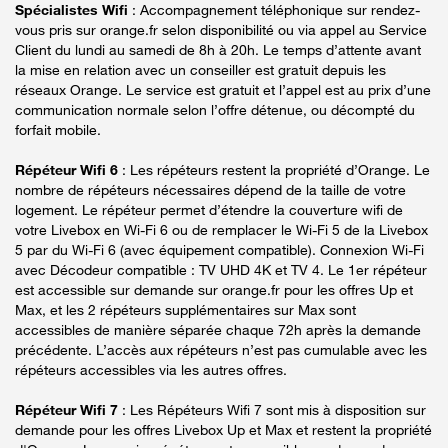
Spécialistes Wifi
: Accompagnement téléphonique sur rendez-
vous pris sur orange.fr selon disponibilité ou via appel au Service
Client du lundi au samedi de 8h à 20h. Le temps d’attente avant
la mise en relation avec un conseiller est gratuit depuis les
réseaux Orange. Le service est gratuit et l’appel est au prix d’une
communication normale selon l’offre détenue, ou décompté du
forfait mobile.
Répéteur Wifi 6
: Les répéteurs restent la propriété d’Orange. Le
nombre de répéteurs nécessaires dépend de la taille de votre
logement. Le répéteur permet d’étendre la couverture wifi de
votre Livebox en Wi-Fi 6 ou de remplacer le Wi-Fi 5 de la Livebox
5 par du Wi-Fi 6 (avec équipement compatible). Connexion Wi-Fi
avec Décodeur compatible : TV UHD 4K et TV 4. Le 1er répéteur
est accessible sur demande sur orange.fr pour les offres Up et
Max, et les 2 répéteurs supplémentaires sur Max sont
accessibles de manière séparée chaque 72h après la demande
précédente. L’accès aux répéteurs n’est pas cumulable avec les
répéteurs accessibles via les autres offres.
Répéteur Wifi 7
: Les Répéteurs Wifi 7 sont mis à disposition sur
demande pour les offres Livebox Up et Max et restent la propriété