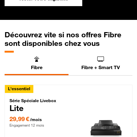
Découvrez vite si nos offres Fibre
sont disponibles chez vous
Fibre
Fibre + Smart TV
L'essentiel
Série Spéciale Livebox Lite Fibre
Série Spéciale Livebox
Lite
29,99 € par mois , Engagement 12 mois
29,99 €
/mois
Engagement 12 mois