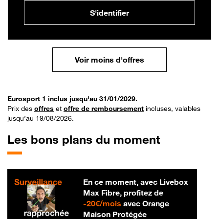
S'identifier
Voir moins d'offres
Eurosport 1 inclus jusqu'au 31/01/2029.
Prix des
offres
et
offre de remboursement
incluses, valables
jusqu’au 19/08/2026.
Les bons plans du moment
En ce moment, avec Livebox
Max Fibre, profitez de
20 € par mois
-
20€/mois
avec Orange
Maison Protégée