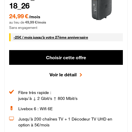
18_26
24,99 € par mois pendant 0 mois puis 49,99 € par mois, Sans engagement
24,99 €
/mois
au lieu de
49,99 €/mois
Sans engagement
25 € par mois
-
25€ / mois
jusqu'à votre 27ème anniversaire
Choisir cette offre
Voir le détail
Fibre très rapide :
jusqu'à ↓ 2 Gbit/s ↑ 800 Mbit/s
Livebox 6 : Wifi 6E
Jusqu’à 200 chaînes TV + 1 Décodeur TV UHD en
option à 5€/mois