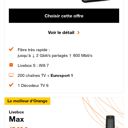
Choisir cette offre
Voir le détail
Fibre très rapide :
jusqu'à ↓ 2 Gbit/s partagés ↑ 800 Mbit/s
Livebox S : Wifi 7
200 chaînes TV +
Eurosport 1
1 Décodeur TV 6
Le meilleur d'Orange
Livebox Max Fibre
Livebox
Max
47,99 € par mois pendant 12 mois puis 57,99 € par mois, Engagement 12 moi