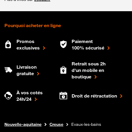
Pourquoi acheter en ligne
Promos
Paiement
exclusives
100% sécurisé
Retrait sous 2h
Livraison
d'un mobile en
gratuite
boutique
À vos cotés
Droit de rétractation
24h/24
Internet fibre
Boutique Orange
Nouvelle-aquitaine
Creuse
Evaux-les-bains