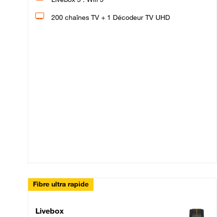
200 chaînes TV + 1 Décodeur TV UHD
Fibre ultra rapide
Livebox Up Fibre
Livebox