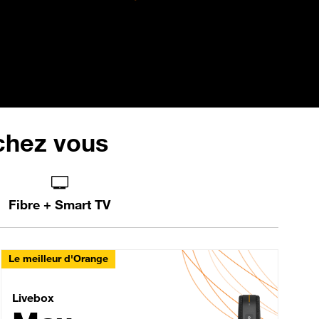
 chez vous
Fibre + Smart TV
Le meilleur d'Orange
Livebox Max Fibre
Livebox