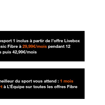
sport 1 inclus à partir de l’offre Livebox
29,99 € par mois
sic Fibre à
29,99€/mois
pendant 12
42,99 € par mois
s puis
42,99€/mois
eilleur du sport vous attend :
1 mois
rt
à L’Équipe sur toutes les offres Fibre