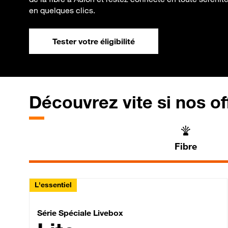
en quelques clics.
Tester votre éligibilité
Découvrez vite si nos of
Fibre
L'essentiel
Série Spéciale Livebox 
Série Spéciale Livebox