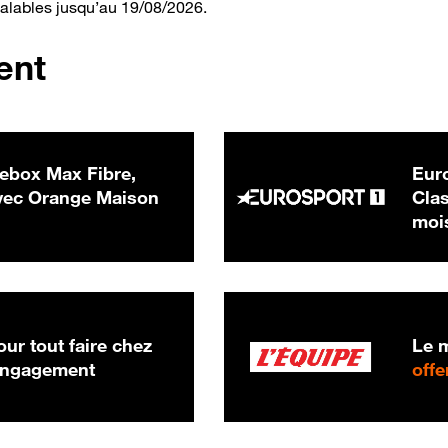
valables jusqu’au 19/08/2026.
ent
ebox Max Fibre,
Euro
 € par mois
ec Orange Maison
Clas
moi
ur tout faire chez
Le m
 engagement
offe