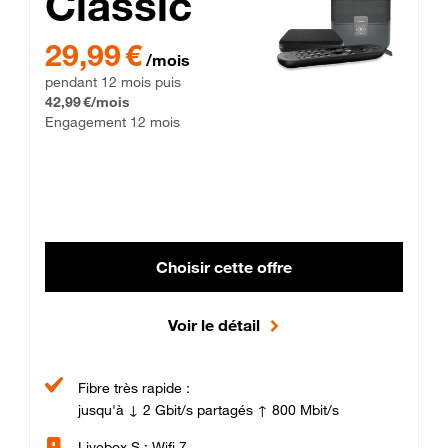
Classic
29,99 € par mois pendant 12 mois puis 42,99 € par mois, Enga
29,99 €
/mois
pendant 12 mois puis
42,99 €/mois
Engagement 12 mois
Choisir cette offre
Voir le détail
Fibre très rapide :
jusqu'à ↓ 2 Gbit/s partagés ↑ 800 Mbit/s
Livebox S : Wifi 7