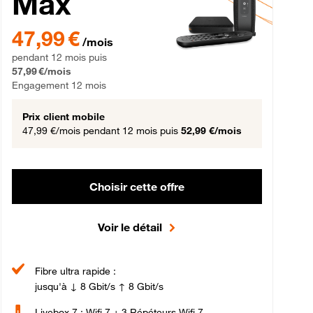
Max
gement 12 mois
47,99 € par mois pendant 12 mois puis 57,99 € par mois, Engageme
47,99 €
/mois
pendant 12 mois puis
57,99 €/mois
Engagement 12 mois
Prix client mobile
47,99 €/mois
pendant 12 mois puis
52,99 €/mois
Choisir cette offre
Voir le détail
Fibre ultra rapide :
jusqu'à ↓ 8 Gbit/s ↑ 8 Gbit/s
Livebox 7 : Wifi 7 + 3 Répéteurs Wifi 7