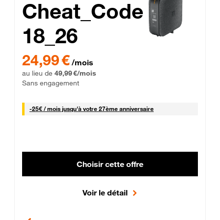
Cheat_Code
18_26
 Engagement 12 mois
24,99 € par mois pendant 0 mois puis 49,99 € par mois, Sans 
24,99 €
/mois
au lieu de
49,99 €/mois
Sans engagement
25 € par mois
-
25€ / mois
jusqu'à votre 27ème anniversaire
Choisir cette offre
Voir le détail