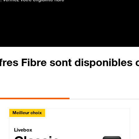
fres Fibre sont disponibles
Meilleur choix
Lite Fibre
Livebox Classic Fibre
Livebox