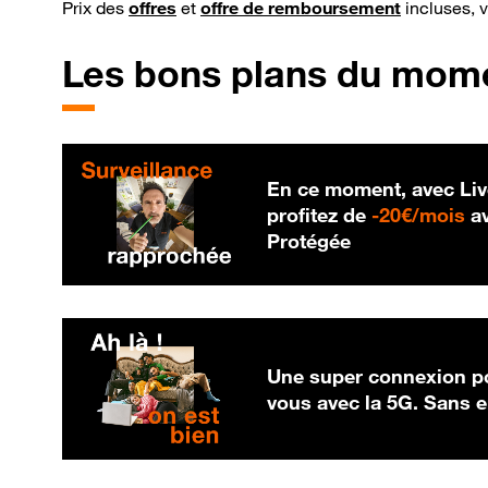
Prix des
offres
et
offre de remboursement
incluses, 
Les bons plans du mom
En ce moment, avec Liv
20
profitez de
-
20€/mois
av
Protégée
Une super connexion po
vous avec la 5G. Sans