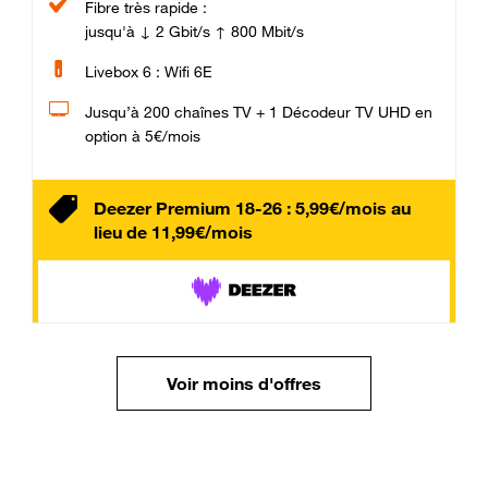
Fibre très rapide :
jusqu'à ↓ 2 Gbit/s ↑ 800 Mbit/s
Livebox 6 : Wifi 6E
Jusqu’à 200 chaînes TV + 1 Décodeur TV UHD en
option à 5€/mois
Deezer Premium 18-26 : 5,99€/mois au
lieu de 11,99€/mois
Voir moins d'offres