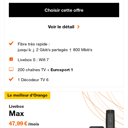
Choisir cette offre
Voir le détail
Fibre très rapide :
jusqu'à ↓ 2 Gbit/s partagés ↑ 800 Mbit/s
Livebox S : Wifi 7
200 chaînes TV +
Eurosport 1
1 Décodeur TV 6
Le meilleur d'Orange
Livebox Max Fibre
Livebox
Max
47,99 € par mois pendant 12 mois puis 57,99 € par mois, Engagement 12 moi
47,99 €
/mois