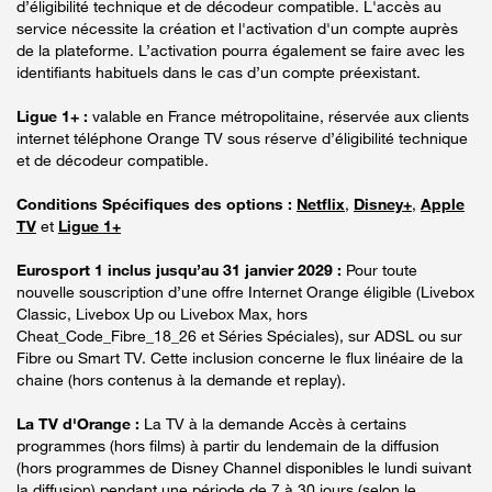
d’éligibilité technique et de décodeur compatible. L'accès au
service nécessite la création et l'activation d'un compte auprès
de la plateforme. L’activation pourra également se faire avec les
identifiants habituels dans le cas d’un compte préexistant.
Ligue 1+ :
valable en France métropolitaine, réservée aux clients
internet téléphone Orange TV sous réserve d’éligibilité technique
et de décodeur compatible.
Conditions Spécifiques des options :
Netflix
,
Disney+
,
Apple
TV
et
Ligue 1+
Eurosport 1 inclus jusqu’au 31 janvier 2029 :
Pour toute
nouvelle souscription d’une offre Internet Orange éligible (Livebox
Classic, Livebox Up ou Livebox Max, hors
Cheat_Code_Fibre_18_26 et Séries Spéciales), sur ADSL ou sur
Fibre ou Smart TV. Cette inclusion concerne le flux linéaire de la
chaine (hors contenus à la demande et replay).
La TV d'Orange :
La TV à la demande Accès à certains
programmes (hors films) à partir du lendemain de la diffusion
(hors programmes de Disney Channel disponibles le lundi suivant
la diffusion) pendant une période de 7 à 30 jours (selon le