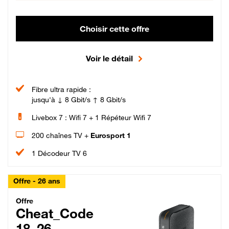
Choisir cette offre
Voir le détail
Fibre ultra rapide :
jusqu'à ↓ 8 Gbit/s ↑ 8 Gbit/s
Livebox 7 : Wifi 7 + 1 Répéteur Wifi 7
200 chaînes TV +
Eurosport 1
1 Décodeur TV 6
Offre - 26 ans
Cheat_Code Fibre_18_26
Offre
Cheat_Code
18_26