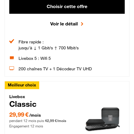
Choisir cette offre
Voir le détail
Fibre rapide :
jusqu'à ↓ 1 Gbit/s ↑ 700 Mbit/s
Livebox 5 : Wifi 5
200 chaînes TV + 1 Décodeur TV UHD
Meilleur choix
Livebox Classic Fibre
Livebox
Classic
29,99 € par mois pendant 12 mois puis 42,99 € par mois, Engagement 12 moi
29,99 €
/mois
pendant 12 mois puis
42,99 €/mois
Engagement 12 mois