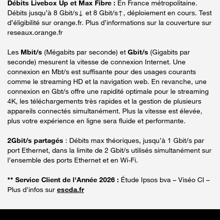
Débits Livebox Up et Max Fibre :
En France métropolitaine.
Débits jusqu’à 8 Gbit/s↓ et 8 Gbit/s↑, déploiement en cours. Test
d’éligibilité sur orange.fr. Plus d’informations sur la couverture sur
reseaux.orange.fr
Les
Mbit/s
(Mégabits par seconde) et
Gbit/s
(Gigabits par
seconde) mesurent la vitesse de connexion Internet. Une
connexion en Mbt/s est suffisante pour des usages courants
comme le streaming HD et la navigation web. En revanche, une
connexion en Gbt/s offre une rapidité optimale pour le streaming
4K, les téléchargements très rapides et la gestion de plusieurs
appareils connectés simultanément. Plus la vitesse est élevée,
plus votre expérience en ligne sera fluide et performante.
2Gbit/s partagés
: Débits max théoriques, jusqu’à 1 Gbit/s par
port Ethernet, dans la limite de 2 Gbit/s utilisés simultanément sur
l’ensemble des ports Ethernet et en Wi-Fi.
** Service Client de l'Année 2026 :
Étude Ipsos bva – Viséo CI –
Plus d'infos sur
escda.fr