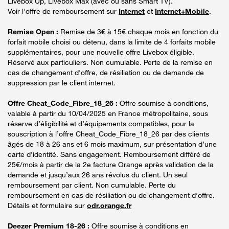
Livebox Up, Livebox Max (avec ou sans Smart TV).
Voir l'offre de remboursement sur
Internet
et
Internet+Mobile
.
Remise Open :
Remise de 3€ à 15€ chaque mois en fonction du
forfait mobile choisi ou détenu, dans la limite de 4 forfaits mobile
supplémentaires, pour une nouvelle offre Livebox éligible.
Réservé aux particuliers. Non cumulable. Perte de la remise en
cas de changement d'offre, de résiliation ou de demande de
suppression par le client internet.
Offre Cheat_Code_Fibre_18_26 :
Offre soumise à conditions,
valable à partir du 10/04/2025 en France métropolitaine, sous
réserve d’éligibilité et d’équipements compatibles, pour la
souscription à l’offre Cheat_Code_Fibre_18_26 par des clients
âgés de 18 à 26 ans et 6 mois maximum, sur présentation d’une
carte d’identité. Sans engagement. Remboursement différé de
25€/mois à partir de la 2e facture Orange après validation de la
demande et jusqu’aux 26 ans révolus du client. Un seul
remboursement par client. Non cumulable. Perte du
remboursement en cas de résiliation ou de changement d’offre.
Détails et formulaire sur
odr.orange.fr
Deezer Premium 18-26 :
Offre soumise à conditions en