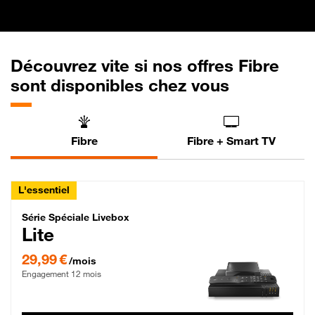
Découvrez vite si nos offres Fibre
sont disponibles chez vous
Fibre
Fibre + Smart TV
L'essentiel
Série Spéciale Livebox Lite Fibre
Série Spéciale Livebox
Lite
29,99 € par mois , Engagement 12 mois
29,99 €
/mois
Engagement 12 mois