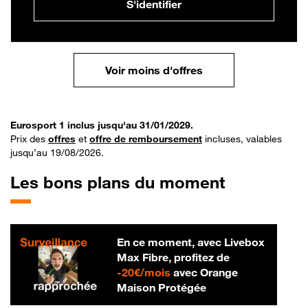
S'identifier
Voir moins d'offres
Eurosport 1 inclus jusqu'au 31/01/2029.
Prix des
offres
et
offre de remboursement
incluses, valables
jusqu’au 19/08/2026.
Les bons plans du moment
En ce moment, avec Livebox
Max Fibre, profitez de
20 € par mois
-
20€/mois
avec Orange
Maison Protégée