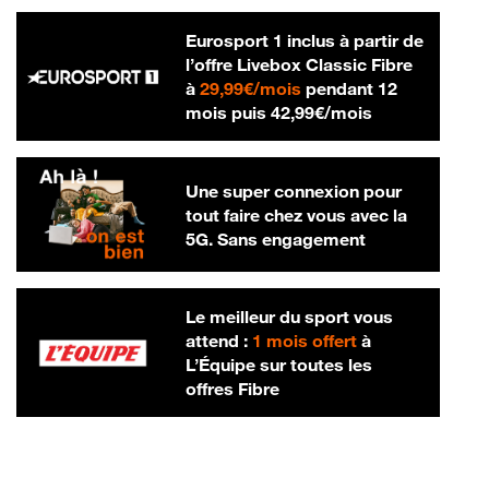
Eurosport 1 inclus à partir de
l’offre Livebox Classic Fibre
29,99 € par mois
à
29,99€/mois
pendant 12
42,99 € par m
mois puis
42,99€/mois
Une super connexion pour
tout faire chez vous avec la
5G. Sans engagement
Le meilleur du sport vous
attend :
1 mois offert
à
L’Équipe sur toutes les
offres Fibre