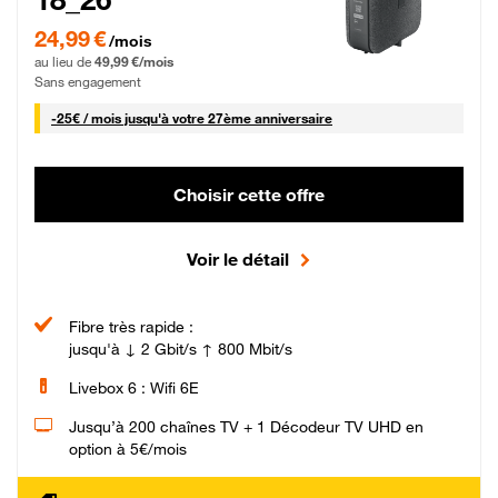
24,99 € par mois pendant 0 mois puis 49,99 € par mois, Sans engagement
24,99 €
/mois
au lieu de
49,99 €/mois
Sans engagement
25 € par mois
-
25€ / mois
jusqu'à votre 27ème anniversaire
Choisir cette offre
Voir le détail
Fibre très rapide :
jusqu'à ↓ 2 Gbit/s ↑ 800 Mbit/s
Livebox 6 : Wifi 6E
Jusqu’à 200 chaînes TV + 1 Décodeur TV UHD en
option à 5€/mois