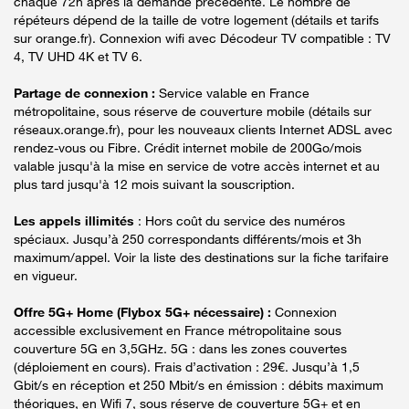
chaque 72h après la demande précédente. Le nombre de
répéteurs dépend de la taille de votre logement (détails et tarifs
sur orange.fr). Connexion wifi avec Décodeur TV compatible : TV
4, TV UHD 4K et TV 6.
Partage de connexion :
Service valable en France
métropolitaine, sous réserve de couverture mobile (détails sur
réseaux.orange.fr), pour les nouveaux clients Internet ADSL avec
rendez-vous ou Fibre. Crédit internet mobile de 200Go/mois
valable jusqu'à la mise en service de votre accès internet et au
plus tard jusqu'à 12 mois suivant la souscription.
Les appels illimités
: Hors coût du service des numéros
spéciaux. Jusqu’à 250 correspondants différents/mois et 3h
maximum/appel. Voir la liste des destinations sur la fiche tarifaire
en vigueur.
Offre 5G+ Home (Flybox 5G+ nécessaire) :
Connexion
accessible exclusivement en France métropolitaine sous
couverture 5G en 3,5GHz. 5G : dans les zones couvertes
(déploiement en cours). Frais d’activation : 29€. Jusqu’à 1,5
Gbit/s en réception et 250 Mbit/s en émission : débits maximum
théoriques, en Wifi 7, sous réserve de couverture 5G+ et en