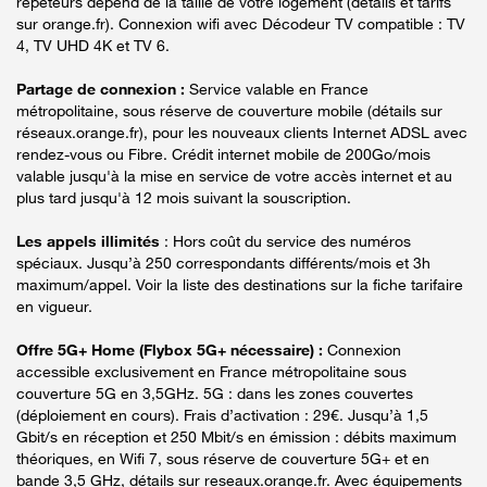
répéteurs dépend de la taille de votre logement (détails et tarifs
sur orange.fr). Connexion wifi avec Décodeur TV compatible : TV
4, TV UHD 4K et TV 6.
Partage de connexion :
Service valable en France
métropolitaine, sous réserve de couverture mobile (détails sur
réseaux.orange.fr), pour les nouveaux clients Internet ADSL avec
rendez-vous ou Fibre. Crédit internet mobile de 200Go/mois
valable jusqu'à la mise en service de votre accès internet et au
plus tard jusqu'à 12 mois suivant la souscription.
Les appels illimités
: Hors coût du service des numéros
spéciaux. Jusqu’à 250 correspondants différents/mois et 3h
maximum/appel. Voir la liste des destinations sur la fiche tarifaire
en vigueur.
Offre 5G+ Home (Flybox 5G+ nécessaire) :
Connexion
accessible exclusivement en France métropolitaine sous
couverture 5G en 3,5GHz. 5G : dans les zones couvertes
(déploiement en cours). Frais d’activation : 29€. Jusqu’à 1,5
Gbit/s en réception et 250 Mbit/s en émission : débits maximum
théoriques, en Wifi 7, sous réserve de couverture 5G+ et en
bande 3,5 GHz, détails sur reseaux.orange.fr. Avec équipements