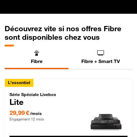
Découvrez vite si nos offres Fibre
sont disponibles chez vous
Fibre
Fibre + Smart TV
L'essentiel
Série Spéciale Livebox Lite Fibre
Série Spéciale Livebox
Lite
29,99 € par mois , Engagement 12 mois
29,99 €
/mois
Engagement 12 mois