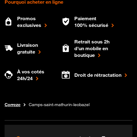
Pourquoi acheter en ligne
Promos
Paiement
exclusives
100% sécurisé
Retrait sous 2h
Livraison
d'un mobile en
gratuite
boutique
À vos cotés
Droit de rétractation
24h/24
Internet fibre
Boutique Orange
Nouvelle-aquitaine
Correze
Camps-saint-mathurin-leobazel