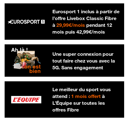
Eurosport 1 inclus à partir de
l’offre Livebox Classic Fibre
29,99 € par mois
à
29,99€/mois
pendant 12
42,99 € par m
mois puis
42,99€/mois
Une super connexion pour
tout faire chez vous avec la
5G. Sans engagement
Le meilleur du sport vous
attend :
1 mois offert
à
L’Équipe sur toutes les
offres Fibre