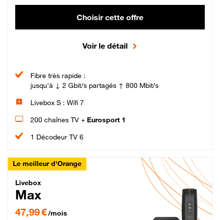
Choisir cette offre
Voir le détail
Fibre très rapide :
jusqu'à ↓ 2 Gbit/s partagés ↑ 800 Mbit/s
Livebox S : Wifi 7
200 chaînes TV +
Eurosport 1
1 Décodeur TV 6
Le meilleur d'Orange
Livebox Max Fibre
Livebox
Max
47,99 € par mois pendant 12 mois puis 57,99 € par mois, Engagement 12 moi
47,99 €
/mois