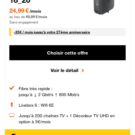
24,99 € par mois pendant 0 mois puis 49,99 € par mois, Sans engagement
24,99 €
/mois
au lieu de
49,99 €/mois
Sans engagement
25 € par mois
-
25€ / mois
jusqu'à votre 27ème anniversaire
Choisir cette offre
Voir le détail
Fibre très rapide :
jusqu'à ↓ 2 Gbit/s ↑ 800 Mbit/s
Livebox 6 : Wifi 6E
Jusqu’à 200 chaînes TV + 1 Décodeur TV UHD en
option à 5€/mois