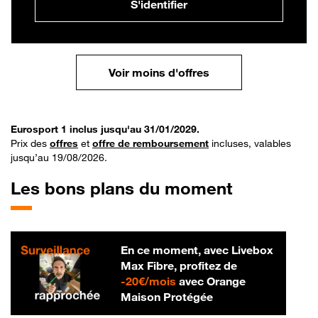
S'identifier
Voir moins d'offres
Eurosport 1 inclus jusqu'au 31/01/2029.
Prix des
offres
et
offre de remboursement
incluses, valables
jusqu’au 19/08/2026.
Les bons plans du moment
En ce moment, avec Livebox
Max Fibre, profitez de
20 € par mois
-
20€/mois
avec Orange
Maison Protégée