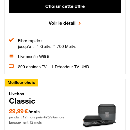
Choisir cette offre
Voir le détail
Fibre rapide :
jusqu'à ↓ 1 Gbit/s ↑ 700 Mbit/s
Livebox 5 : Wifi 5
200 chaînes TV + 1 Décodeur TV UHD
Meilleur choix
Livebox Classic Fibre
Livebox
Classic
29,99 € par mois pendant 12 mois puis 42,99 € par mois, Engagement 12 moi
29,99 €
/mois
pendant 12 mois puis
42,99 €/mois
Engagement 12 mois