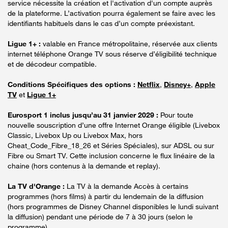
service nécessite la création et l'activation d'un compte auprès
de la plateforme. L’activation pourra également se faire avec les
identifiants habituels dans le cas d’un compte préexistant.
Ligue 1+ :
valable en France métropolitaine, réservée aux clients
internet téléphone Orange TV sous réserve d’éligibilité technique
et de décodeur compatible.
Conditions Spécifiques des options :
Netflix
,
Disney+
,
Apple
TV
et
Ligue 1+
Eurosport 1 inclus jusqu’au 31 janvier 2029 :
Pour toute
nouvelle souscription d’une offre Internet Orange éligible (Livebox
Classic, Livebox Up ou Livebox Max, hors
Cheat_Code_Fibre_18_26 et Séries Spéciales), sur ADSL ou sur
Fibre ou Smart TV. Cette inclusion concerne le flux linéaire de la
chaine (hors contenus à la demande et replay).
La TV d'Orange :
La TV à la demande Accès à certains
programmes (hors films) à partir du lendemain de la diffusion
(hors programmes de Disney Channel disponibles le lundi suivant
la diffusion) pendant une période de 7 à 30 jours (selon le
programme).