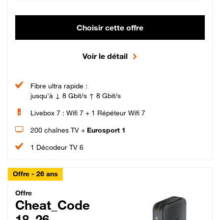
Choisir cette offre
Voir le détail
Fibre ultra rapide :
jusqu'à ↓ 8 Gbit/s ↑ 8 Gbit/s
Livebox 7 : Wifi 7 + 1 Répéteur Wifi 7
200 chaînes TV +
Eurosport 1
1 Décodeur TV 6
Offre - 26 ans
Cheat_Code Fibre_18_26
Offre
Cheat_Code
18_26