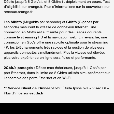
Débits jusqu’à 8 Gbit/s↓ et 8 Gbit/s↑, déploiement en cours. Test
d’éligibilité sur orange.fr. Plus d’informations sur la couverture sur
reseaux.orange.fr
Les
Mbit/s
(Mégabits par seconde) et
Gbit/s
(Gigabits par
seconde) mesurent la vitesse de connexion Internet. Une
connexion en Mbt/s est suffisante pour des usages courants
comme le streaming HD et la navigation web. En revanche, une
connexion en Gbt/s offre une rapidité optimale pour le streaming
4K, les téléchargements très rapides et la gestion de plusieurs
appareils connectés simultanément. Plus la vitesse est élevée,
plus votre expérience en ligne sera fluide et performante.
2Gbit/s partagés
: Débits max théoriques, jusqu’à 1 Gbit/s par
port Ethernet, dans la limite de 2 Gbit/s utilisés simultanément sur
l’ensemble des ports Ethernet et en Wi-Fi.
** Service Client de l'Année 2026 :
Étude Ipsos bva – Viséo CI –
Plus d'infos sur
escda.fr