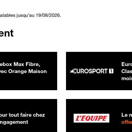
valables jusqu’au 19/08/2026.
ent
ebox Max Fibre,
Euro
 € par mois
ec Orange Maison
Clas
moi
ur tout faire chez
Le m
 engagement
offe