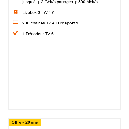
jusqu'à ↓ 2 Gbit/s partagés ↑ 800 Mbit/s
Livebox S : Wifi 7
200 chaînes TV +
Eurosport 1
1 Décodeur TV 6
Offre - 26 ans