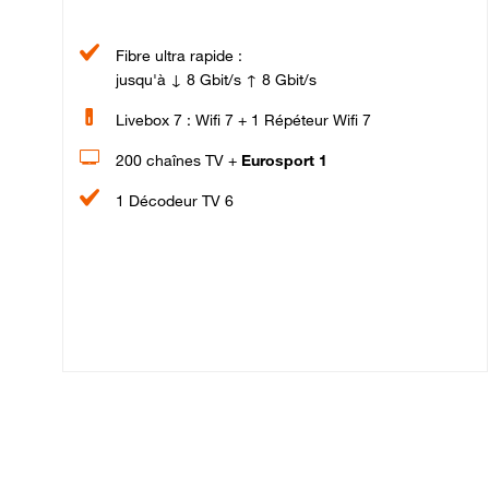
Fibre ultra rapide :
jusqu'à ↓ 8 Gbit/s ↑ 8 Gbit/s
Livebox 7 : Wifi 7 + 1 Répéteur Wifi 7
200 chaînes TV +
Eurosport 1
1 Décodeur TV 6