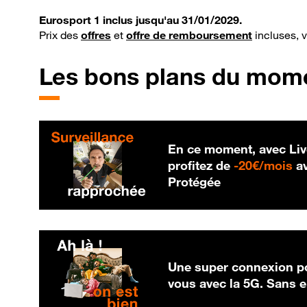
Eurosport 1 inclus jusqu'au 31/01/2029.
Prix des
offres
et
offre de remboursement
incluses, 
Les bons plans du mom
En ce moment, avec Liv
20
profitez de
-
20€/mois
av
Protégée
Une super connexion po
vous avec la 5G. Sans