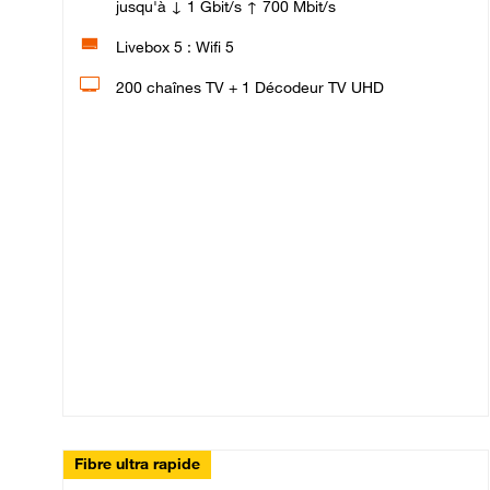
jusqu'à ↓ 1 Gbit/s ↑ 700 Mbit/s
Livebox 5 : Wifi 5
200 chaînes TV + 1 Décodeur TV UHD
Fibre ultra rapide