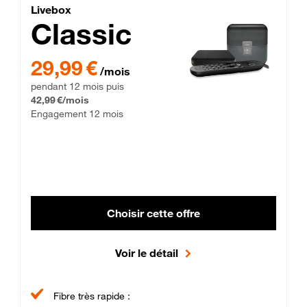
Lite Fibre
Livebox Classic Fibre
Livebox
Classic
29,99 € par mois pendant 12 mois puis 42,99 € par mois, Enga
29,99 €
/mois
pendant 12 mois puis
42,99 €/mois
Engagement 12 mois
Choisir cette offre
Voir le détail
Fibre très rapide :