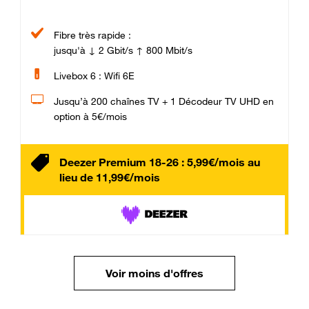
Fibre très rapide :
jusqu'à ↓ 2 Gbit/s ↑ 800 Mbit/s
Livebox 6 : Wifi 6E
Jusqu’à 200 chaînes TV + 1 Décodeur TV UHD en
option à 5€/mois
Deezer Premium 18-26 : 5,99€/mois au
lieu de 11,99€/mois
Voir moins d'offres