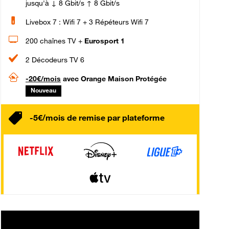
jusqu'à ↓ 8 Gbit/s ↑ 8 Gbit/s
Livebox 7 : Wifi 7 + 3 Répéteurs Wifi 7
200 chaînes TV +
Eurosport 1
2 Décodeurs TV 6
-20€/mois
avec Orange Maison Protégée
Nouveau
-5€/mois de remise par plateforme