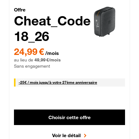
Cheat_Code Fibre_18_26
Offre
Cheat_Code
18_26
 Engagement 12 mois
24,99 € par mois pendant 0 mois puis 49,99 € par mois, Sans 
24,99 €
/mois
au lieu de
49,99 €/mois
Sans engagement
25 € par mois
-
25€ / mois
jusqu'à votre 27ème anniversaire
Choisir cette offre
Voir le détail