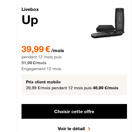
Livebox Up Fibre
Livebox
Up
39,99 € par mois pendant 12 mois puis 51,99 € par mois,
39,99 €
/mois
pendant 12 mois puis
51,99 €/mois
Engagement 12 mois
Prix client mobile
39,99 €/mois
pendant 12 mois puis
46,99 €/mois
Choisir cette offre
Voir le détail