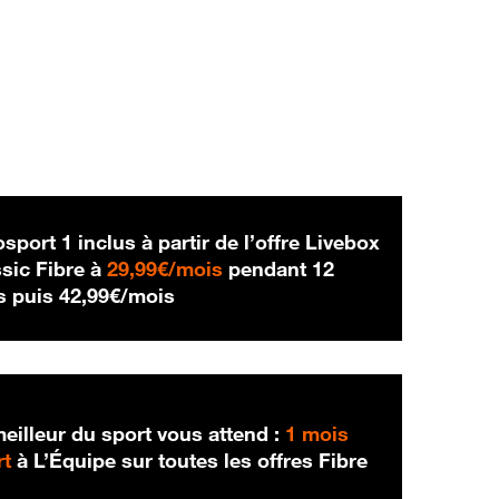
sport 1 inclus à partir de l’offre Livebox
29,99 € par mois
sic Fibre à
29,99€/mois
pendant 12
42,99 € par mois
s puis
42,99€/mois
eilleur du sport vous attend :
1 mois
rt
à L’Équipe sur toutes les offres Fibre