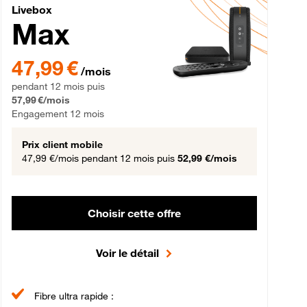
Livebox Max Fibre
Livebox
Max
gement 12 mois
47,99 € par mois pendant 12 mois puis 57,99 € par mois, Engageme
47,99 €
/mois
pendant 12 mois puis
57,99 €/mois
Engagement 12 mois
Prix client mobile
47,99 €/mois
pendant 12 mois puis
52,99 €/mois
Choisir cette offre
Voir le détail
Fibre ultra rapide :