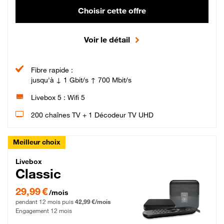
Choisir cette offre
Voir le détail
Fibre rapide :
jusqu'à ↓ 1 Gbit/s ↑ 700 Mbit/s
Livebox 5 : Wifi 5
200 chaînes TV + 1 Décodeur TV UHD
Meilleur choix
Livebox Classic Fibre
Livebox
Classic
29,99 € par mois pendant 12 mois puis 42,99 € par mois, Engagement 12 moi
29,99 €
/mois
pendant 12 mois puis
42,99 €/mois
Engagement 12 mois