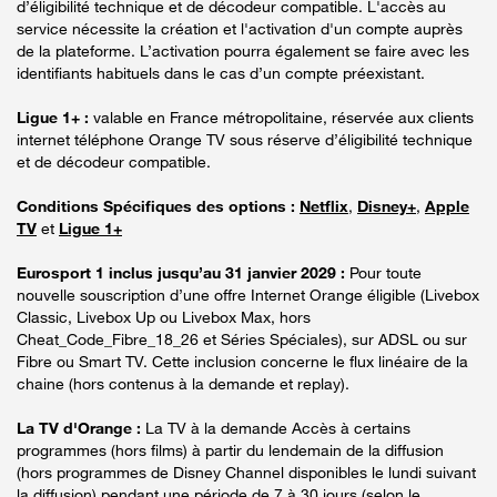
d’éligibilité technique et de décodeur compatible. L'accès au
service nécessite la création et l'activation d'un compte auprès
de la plateforme. L’activation pourra également se faire avec les
identifiants habituels dans le cas d’un compte préexistant.
Ligue 1+ :
valable en France métropolitaine, réservée aux clients
internet téléphone Orange TV sous réserve d’éligibilité technique
et de décodeur compatible.
Conditions Spécifiques des options :
Netflix
,
Disney+
,
Apple
TV
et
Ligue 1+
Eurosport 1 inclus jusqu’au 31 janvier 2029 :
Pour toute
nouvelle souscription d’une offre Internet Orange éligible (Livebox
Classic, Livebox Up ou Livebox Max, hors
Cheat_Code_Fibre_18_26 et Séries Spéciales), sur ADSL ou sur
Fibre ou Smart TV. Cette inclusion concerne le flux linéaire de la
chaine (hors contenus à la demande et replay).
La TV d'Orange :
La TV à la demande Accès à certains
programmes (hors films) à partir du lendemain de la diffusion
(hors programmes de Disney Channel disponibles le lundi suivant
la diffusion) pendant une période de 7 à 30 jours (selon le