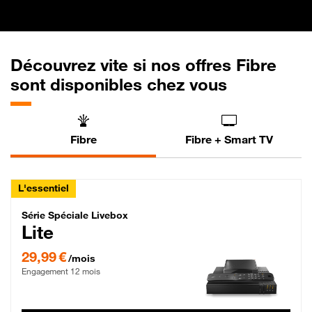
Découvrez vite si nos offres Fibre
sont disponibles chez vous
Fibre
Fibre + Smart TV
L'essentiel
Série Spéciale Livebox Lite Fibre
Série Spéciale Livebox
Lite
29,99 € par mois , Engagement 12 mois
29,99 €
/mois
Engagement 12 mois