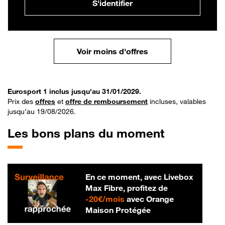
S'identifier
Voir moins d'offres
Eurosport 1 inclus jusqu'au 31/01/2029.
Prix des
offres
et
offre de remboursement
incluses, valables
jusqu’au 19/08/2026.
Les bons plans du moment
En ce moment, avec Livebox
Max Fibre, profitez de
20 € par mois
-
20€/mois
avec Orange
Maison Protégée