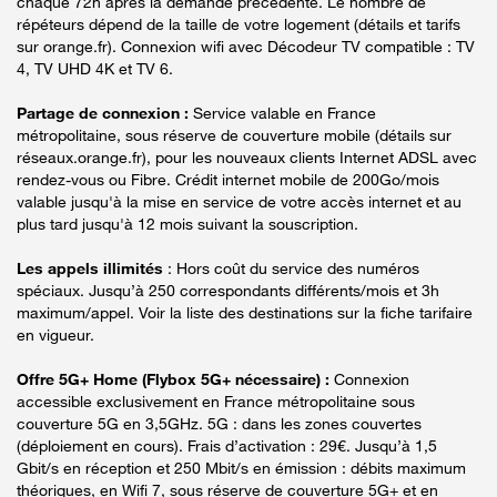
chaque 72h après la demande précédente. Le nombre de
répéteurs dépend de la taille de votre logement (détails et tarifs
sur orange.fr). Connexion wifi avec Décodeur TV compatible : TV
4, TV UHD 4K et TV 6.
Partage de connexion :
Service valable en France
métropolitaine, sous réserve de couverture mobile (détails sur
réseaux.orange.fr), pour les nouveaux clients Internet ADSL avec
rendez-vous ou Fibre. Crédit internet mobile de 200Go/mois
valable jusqu'à la mise en service de votre accès internet et au
plus tard jusqu'à 12 mois suivant la souscription.
Les appels illimités
: Hors coût du service des numéros
spéciaux. Jusqu’à 250 correspondants différents/mois et 3h
maximum/appel. Voir la liste des destinations sur la fiche tarifaire
en vigueur.
Offre 5G+ Home (Flybox 5G+ nécessaire) :
Connexion
accessible exclusivement en France métropolitaine sous
couverture 5G en 3,5GHz. 5G : dans les zones couvertes
(déploiement en cours). Frais d’activation : 29€. Jusqu’à 1,5
Gbit/s en réception et 250 Mbit/s en émission : débits maximum
théoriques, en Wifi 7, sous réserve de couverture 5G+ et en