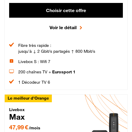
Choisir cette offre
Voir le détail
Fibre très rapide :
jusqu'à ↓ 2 Gbit/s partagés ↑ 800 Mbit/s
Livebox S : Wifi 7
200 chaînes TV +
Eurosport 1
1 Décodeur TV 6
Le meilleur d'Orange
Livebox Max Fibre
Livebox
Max
47,99 € par mois pendant 12 mois puis 57,99 € par mois, Engagement 12 moi
47,99 €
/mois