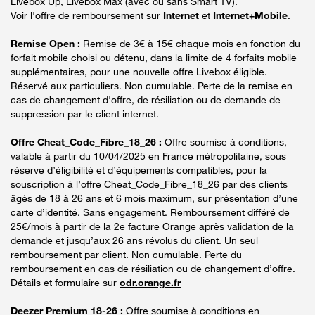
Livebox Up, Livebox Max (avec ou sans Smart TV).
Voir l'offre de remboursement sur
Internet
et
Internet+Mobile
.
Remise Open :
Remise de 3€ à 15€ chaque mois en fonction du
forfait mobile choisi ou détenu, dans la limite de 4 forfaits mobile
supplémentaires, pour une nouvelle offre Livebox éligible.
Réservé aux particuliers. Non cumulable. Perte de la remise en
cas de changement d'offre, de résiliation ou de demande de
suppression par le client internet.
Offre Cheat_Code_Fibre_18_26 :
Offre soumise à conditions,
valable à partir du 10/04/2025 en France métropolitaine, sous
réserve d’éligibilité et d’équipements compatibles, pour la
souscription à l’offre Cheat_Code_Fibre_18_26 par des clients
âgés de 18 à 26 ans et 6 mois maximum, sur présentation d’une
carte d’identité. Sans engagement. Remboursement différé de
25€/mois à partir de la 2e facture Orange après validation de la
demande et jusqu’aux 26 ans révolus du client. Un seul
remboursement par client. Non cumulable. Perte du
remboursement en cas de résiliation ou de changement d’offre.
Détails et formulaire sur
odr.orange.fr
Deezer Premium 18-26 :
Offre soumise à conditions en