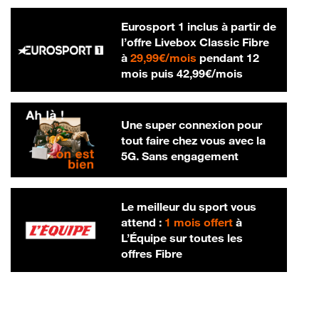
Eurosport 1 inclus à partir de
l’offre Livebox Classic Fibre
29,99 € par mois
à
29,99€/mois
pendant 12
42,99 € par m
mois puis
42,99€/mois
Une super connexion pour
tout faire chez vous avec la
5G. Sans engagement
Le meilleur du sport vous
attend :
1 mois offert
à
L’Équipe sur toutes les
offres Fibre