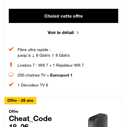
Choisir cette offre
Voir le détail
Fibre ultra rapide :
jusqu'à ↓ 8 Gbit/s ↑ 8 Gbit/s
Livebox 7 : Wifi 7 + 1 Répéteur Wifi 7
200 chaînes TV +
Eurosport 1
1 Décodeur TV 6
Offre - 26 ans
Cheat_Code Fibre_18_26
Offre
Cheat_Code
18_26