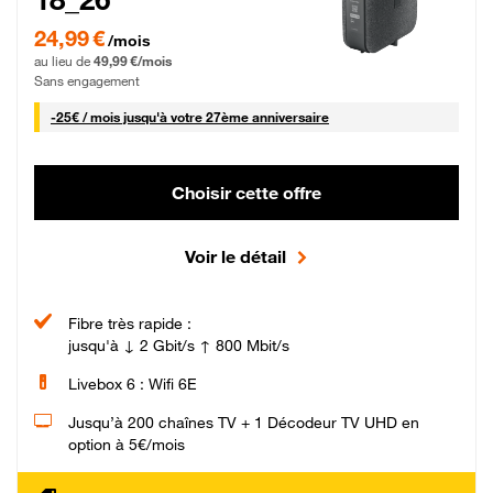
24,99 € par mois pendant 0 mois puis 49,99 € par mois, Sans engagement
24,99 €
/mois
au lieu de
49,99 €/mois
Sans engagement
25 € par mois
-
25€ / mois
jusqu'à votre 27ème anniversaire
Choisir cette offre
Voir le détail
Fibre très rapide :
jusqu'à ↓ 2 Gbit/s ↑ 800 Mbit/s
Livebox 6 : Wifi 6E
Jusqu’à 200 chaînes TV + 1 Décodeur TV UHD en
option à 5€/mois