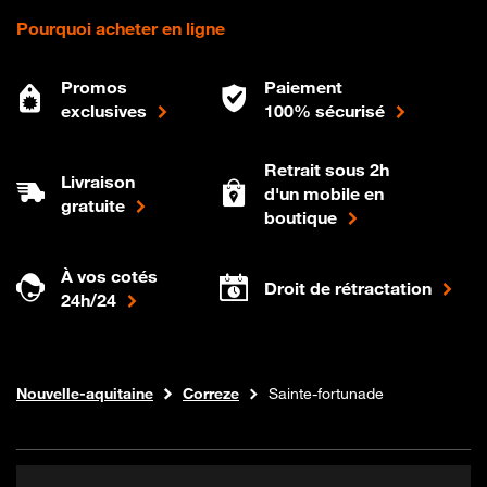
Pourquoi acheter en ligne
Promos
Paiement
exclusives
100% sécurisé
Retrait sous 2h
Livraison
d'un mobile en
gratuite
boutique
À vos cotés
Droit de rétractation
24h/24
Internet fibre
Boutique Orange
Nouvelle-aquitaine
Correze
Sainte-fortunade