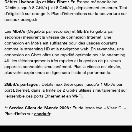
Débits Livebox Up et Max Fibre :
En France métropolitaine.
Débits jusqu’à 8 Gbit/s↓ et 8 Gbit/s↑, déploiement en cours. Test
d’éligibilité sur orange.fr. Plus d’informations sur la couverture sur
reseaux.orange.fr
Les
Mbit/s
(Mégabits par seconde) et
Gbit/s
(Gigabits par
seconde) mesurent la vitesse de connexion Internet. Une
connexion en Mbt/s est suffisante pour des usages courants
comme le streaming HD et la navigation web. En revanche, une
connexion en Gbt/s offre une rapidité optimale pour le streaming
4K, les téléchargements très rapides et la gestion de plusieurs
appareils connectés simultanément. Plus la vitesse est élevée,
plus votre expérience en ligne sera fluide et performante.
2Gbit/s partagés
: Débits max théoriques, jusqu’à 1 Gbit/s par
port Ethernet, dans la limite de 2 Gbit/s utilisés simultanément sur
l’ensemble des ports Ethernet et en Wi-Fi.
** Service Client de l'Année 2026 :
Étude Ipsos bva – Viséo CI –
Plus d'infos sur
escda.fr